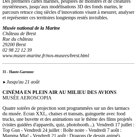
Des premières cartes marines, peuplées de monstres et de créatures
mystérieuses, jusqu’aux modélisations 3D des fonds marins, le
parcours retrace cinq siècles d’innovations visant à mesurer, analyser
et représenter ces territoires longtemps restés invisibles.
Musée national de la Marine
Château de Brest
Rue du château
29200 Brest
02 98 22 12 39
www.musee-marine.fr/nos-musees/brest.html
31 - Haute-Garonne
Jusqu'au 21 août
►
CINÉMA EN PLEIN AIR AU MILIEU DES AVIONS
MUSÉE AEROSCOPIA
Quatre soirées de projection sont programmées sur un des tarmacs
du musée. Ecran XXL, chaises et transats, guinguette avec food
trucks, une buvette et des animations sur le thème des films projetés
(visites guidées d'appareils, quiz, photobooth...). Vendredi 17 juillet :
Top Gun - Vendredi 24 juillet : Boîte noire - Vendredi 7 août :
Mamma Mia! - Vendredi 21 août : Dragons (le dessin animé).