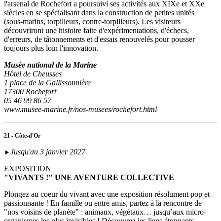
l'arsenal de Rochefort a poursuivi ses activités aux XIXe et XXe
siècles en se spécialisant dans la construction de petites unités
(sous‑marins, torpilleurs, contre-torpilleurs). Les visiteurs
découvriront une histoire faite d'expérimentations, d'échecs,
d'erreurs, de tâtonnements et d'essais renouvelés pour pousser
toujours plus loin l'innovation.
Musée national de la Marine
Hôtel de Cheusses
1 place de la Gallissonnière
17300 Rochefort
05 46 99 86 57
www.musee-marine.fr/nos-musees/rochefort.html
21 - Côte-d'Or
Jusqu'au 3 janvier 2027
►
EXPOSITION
"VIVANTS !" UNE AVENTURE COLLECTIVE
Plongez au coeur du vivant avec une exposition résolument pop et
passionnante ! En famille ou entre amis, partez à la rencontre de
"nos voisins de planète" : animaux, végétaux… jusqu’aux micro-
organismes les plus invisibles ! Découvrez les liens étonnants,