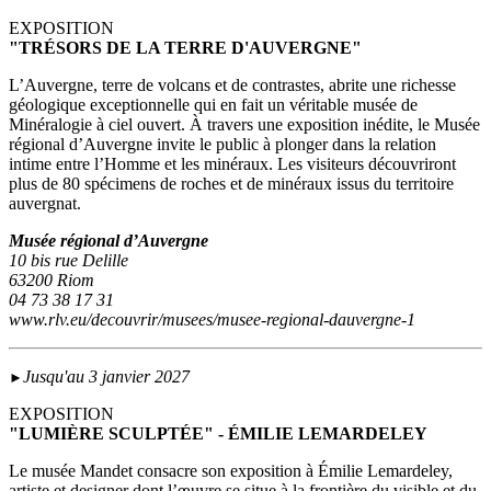
EXPOSITION
"TRÉSORS DE LA TERRE D'AUVERGNE"
L’Auvergne, terre de volcans et de contrastes, abrite une richesse
géologique exceptionnelle qui en fait un véritable musée de
Minéralogie à ciel ouvert. À travers une exposition inédite, le Musée
régional d’Auvergne invite le public à plonger dans la relation
intime entre l’Homme et les minéraux. Les visiteurs découvriront
plus de 80 spécimens de roches et de minéraux issus du territoire
auvergnat.
Musée régional d’Auvergne
10 bis rue Delille
63200 Riom
04 73 38 17 31
www.rlv.eu/decouvrir/musees/musee-regional-dauvergne-1
Jusqu'au 3 janvier 2027
►
EXPOSITION
"LUMIÈRE SCULPTÉE" - ÉMILIE LEMARDELEY
Le musée Mandet consacre son exposition à Émilie Lemardeley,
artiste et designer dont l’œuvre se situe à la frontière du visible et du