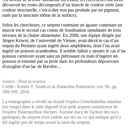
découvert les restes décomposés d’un insecte de couleur verte (une
couleur structurelle, c'est-à-dire non pas produite par un pigment,
mais par la structure même de la surface).
Selon les chercheurs, ce serpent contenant un iguane contenant un
insecte est le second cas connu de fossilisation simultanée de trois
niveaux de la chaine alimentaire. En 2008, une équipe dirigée par
Jürgen Kriwet, de l’université de Vienne, avait décrit le cas d’un
requin du Permien ayant ingéré deux amphibiens, dont l’un avait
ingéré un poisson acanthodien. Il semble falloir y ajouter le cas d’un
poisson carnivore ayant saisi un ptérosaure en train d’ingérer un
poisson et entrainé par sa proie dans les profondeurs dépourvues
d'oxygène d'un lac de Bavière...
Source : Pour la science
Crédit : Krister T. Smith et al.,Palaeobio Palaeoenv. vol. 96, pp.
589-599, 2016.
La tomographie a révélé un lézard l'espèce Geiseltaliellus maarius
(en rouge) dans le tube digestif d'un petit serpent constricteur de
l'espèce Palaeopython fischeri. Aucune trace de l'action des sucs
gastriques du serpent n'est visible sur ses os, ce qui indique qu'il a
été ingéré peu de temps avant la mort du serpent.