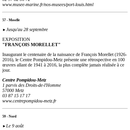
www.musee-marine.fr/nos-musees/port-louis.html
57 - Moselle
Jusqu'au 28 septembre
►
EXPOSITION
"FRANÇOIS MORELLET"
Inaugurant le centenaire de la naissance de François Morellet (1926-
2016), le Centre Pompidou-Metz présente une rétrospective en 100
œuvres allant de 1941 à 2016, la plus complète jamais réalisée à ce
jour.
Centre Pompidou-Metz
1 parvis des Droits-de-l'Homme
57000 Metz
03 87 15 17 17
www.centrepompidou-metz.fr
59 - Nord
Le 9 août
►