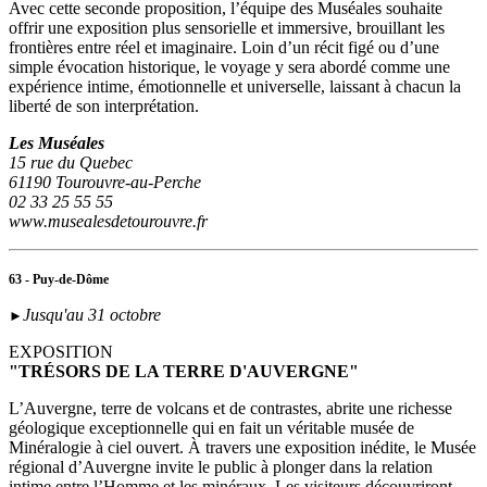
Avec cette seconde proposition, l’équipe des Muséales souhaite
offrir une exposition plus sensorielle et immersive, brouillant les
frontières entre réel et imaginaire. Loin d’un récit figé ou d’une
simple évocation historique, le voyage y sera abordé comme une
expérience intime, émotionnelle et universelle, laissant à chacun la
liberté de son interprétation.
Les Muséales
15 rue du Quebec
61190 Tourouvre-au-Perche
02 33 25 55 55
www.musealesdetourouvre.fr
63 - Puy-de-Dôme
Jusqu'au 31 octobre
►
EXPOSITION
"TRÉSORS DE LA TERRE D'AUVERGNE"
L’Auvergne, terre de volcans et de contrastes, abrite une richesse
géologique exceptionnelle qui en fait un véritable musée de
Minéralogie à ciel ouvert. À travers une exposition inédite, le Musée
régional d’Auvergne invite le public à plonger dans la relation
intime entre l’Homme et les minéraux. Les visiteurs découvriront