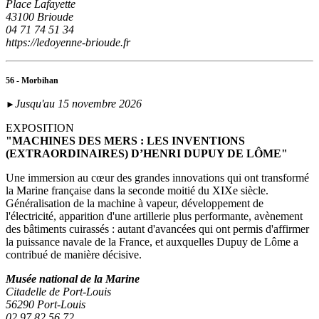
Place Lafayette
43100 Brioude
04 71 74 51 34
https://ledoyenne-brioude.fr
56 - Morbihan
Jusqu'au 15 novembre 2026
►
EXPOSITION
"MACHINES DES MERS : LES INVENTIONS
(EXTRAORDINAIRES) D’HENRI DUPUY DE LÔME"
Une immersion au cœur des grandes innovations qui ont transformé
la Marine française dans la seconde moitié du XIXe siècle.
Généralisation de la machine à vapeur, développement de
l'électricité, apparition d'une artillerie plus performante, avènement
des bâtiments cuirassés : autant d'avancées qui ont permis d'affirmer
la puissance navale de la France, et auxquelles Dupuy de Lôme a
contribué de manière décisive.
Musée national de la Marine
Citadelle de Port-Louis
56290 Port-Louis
02 97 82 56 72