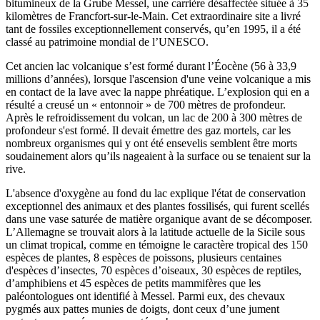
bitumineux de la Grube Messel, une carrière désaffectée située à 35
kilomètres de Francfort-sur-le-Main. Cet extraordinaire site a livré
tant de fossiles exceptionnellement conservés, qu’en 1995, il a été
classé au patrimoine mondial de l’UNESCO.
Cet ancien lac volcanique s’est formé durant l’Éocène (56 à 33,9
millions d’années), lorsque l'ascension d'une veine volcanique a mis
en contact de la lave avec la nappe phréatique. L’explosion qui en a
résulté a creusé un « entonnoir » de 700 mètres de profondeur.
Après le refroidissement du volcan, un lac de 200 à 300 mètres de
profondeur s'est formé. Il devait émettre des gaz mortels, car les
nombreux organismes qui y ont été ensevelis semblent être morts
soudainement alors qu’ils nageaient à la surface ou se tenaient sur la
rive.
L'absence d'oxygène au fond du lac explique l'état de conservation
exceptionnel des animaux et des plantes fossilisés, qui furent scellés
dans une vase saturée de matière organique avant de se décomposer.
L’Allemagne se trouvait alors à la latitude actuelle de la Sicile sous
un climat tropical, comme en témoigne le caractère tropical des 150
espèces de plantes, 8 espèces de poissons, plusieurs centaines
d'espèces d’insectes, 70 espèces d’oiseaux, 30 espèces de reptiles,
d’amphibiens et 45 espèces de petits mammifères que les
paléontologues ont identifié à Messel. Parmi eux, des chevaux
pygmés aux pattes munies de doigts, dont ceux d’une jument