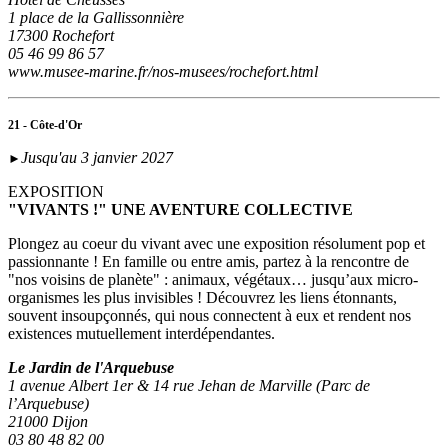
1 place de la Gallissonnière
17300 Rochefort
05 46 99 86 57
www.musee-marine.fr/nos-musees/rochefort.html
21 - Côte-d'Or
Jusqu'au 3 janvier 2027
►
EXPOSITION
"VIVANTS !" UNE AVENTURE COLLECTIVE
Plongez au coeur du vivant avec une exposition résolument pop et
passionnante ! En famille ou entre amis, partez à la rencontre de
"nos voisins de planète" : animaux, végétaux… jusqu’aux micro-
organismes les plus invisibles ! Découvrez les liens étonnants,
souvent insoupçonnés, qui nous connectent à eux et rendent nos
existences mutuellement interdépendantes.
Le Jardin de l'Arquebuse
1 avenue Albert 1er & 14 rue Jehan de Marville (Parc de
l’Arquebuse)
21000 Dijon
03 80 48 82 00