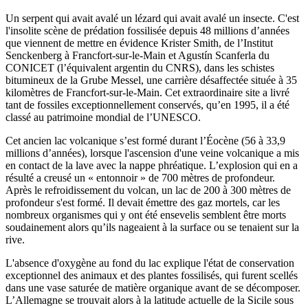
Un serpent qui avait avalé un lézard qui avait avalé un insecte. C'est
l'insolite scène de prédation fossilisée depuis 48 millions d’années
que viennent de mettre en évidence Krister Smith, de l’Institut
Senckenberg à Francfort-sur-le-Main et Agustín Scanferla du
CONICET (l’équivalent argentin du CNRS), dans les schistes
bitumineux de la Grube Messel, une carrière désaffectée située à 35
kilomètres de Francfort-sur-le-Main. Cet extraordinaire site a livré
tant de fossiles exceptionnellement conservés, qu’en 1995, il a été
classé au patrimoine mondial de l’UNESCO.
Cet ancien lac volcanique s’est formé durant l’Éocène (56 à 33,9
millions d’années), lorsque l'ascension d'une veine volcanique a mis
en contact de la lave avec la nappe phréatique. L’explosion qui en a
résulté a creusé un « entonnoir » de 700 mètres de profondeur.
Après le refroidissement du volcan, un lac de 200 à 300 mètres de
profondeur s'est formé. Il devait émettre des gaz mortels, car les
nombreux organismes qui y ont été ensevelis semblent être morts
soudainement alors qu’ils nageaient à la surface ou se tenaient sur la
rive.
L'absence d'oxygène au fond du lac explique l'état de conservation
exceptionnel des animaux et des plantes fossilisés, qui furent scellés
dans une vase saturée de matière organique avant de se décomposer.
L’Allemagne se trouvait alors à la latitude actuelle de la Sicile sous