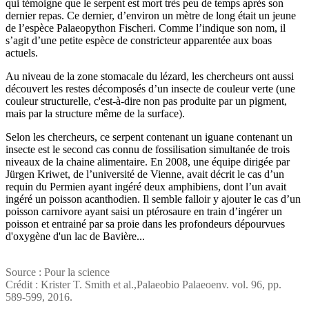
qui témoigne que le serpent est mort très peu de temps après son
dernier repas. Ce dernier, d’environ un mètre de long était un jeune
de l’espèce Palaeopython Fischeri. Comme l’indique son nom, il
s’agit d’une petite espèce de constricteur apparentée aux boas
actuels.
Au niveau de la zone stomacale du lézard, les chercheurs ont aussi
découvert les restes décomposés d’un insecte de couleur verte (une
couleur structurelle, c'est-à-dire non pas produite par un pigment,
mais par la structure même de la surface).
Selon les chercheurs, ce serpent contenant un iguane contenant un
insecte est le second cas connu de fossilisation simultanée de trois
niveaux de la chaine alimentaire. En 2008, une équipe dirigée par
Jürgen Kriwet, de l’université de Vienne, avait décrit le cas d’un
requin du Permien ayant ingéré deux amphibiens, dont l’un avait
ingéré un poisson acanthodien. Il semble falloir y ajouter le cas d’un
poisson carnivore ayant saisi un ptérosaure en train d’ingérer un
poisson et entrainé par sa proie dans les profondeurs dépourvues
d'oxygène d'un lac de Bavière...
Source : Pour la science
Crédit : Krister T. Smith et al.,Palaeobio Palaeoenv. vol. 96, pp.
589-599, 2016.