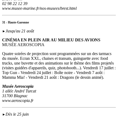
02 98 22 12 39
www.musee-marine.fr/nos-musees/brest.html
31 - Haute-Garonne
Jusqu'au 21 août
►
CINÉMA EN PLEIN AIR AU MILIEU DES AVIONS
MUSÉE AEROSCOPIA
Quatre soirées de projection sont programmées sur un des tarmacs
du musée. Ecran XXL, chaises et transats, guinguette avec food
trucks, une buvette et des animations sur le thème des films projetés
(visites guidées d'appareils, quiz, photobooth...). Vendredi 17 juillet :
Top Gun - Vendredi 24 juillet : Boîte noire - Vendredi 7 août :
Mamma Mia! - Vendredi 21 août : Dragons (le dessin animé).
Musée Aeroscopia
1 allée André Turcat
31700 Blagnac
www.aeroscopia.fr
Dès le 25 juin
►