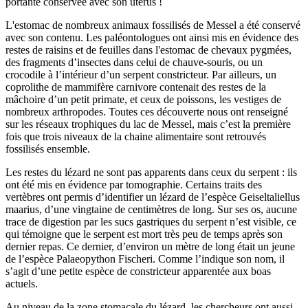
portante conservée avec son utérus !
L'estomac de nombreux animaux fossilisés de Messel a été conservé
avec son contenu. Les paléontologues ont ainsi mis en évidence des
restes de raisins et de feuilles dans l'estomac de chevaux pygmées,
des fragments d’insectes dans celui de chauve-souris, ou un
crocodile à l’intérieur d’un serpent constricteur. Par ailleurs, un
coprolithe de mammifère carnivore contenait des restes de la
mâchoire d’un petit primate, et ceux de poissons, les vestiges de
nombreux arthropodes. Toutes ces découverte nous ont renseigné
sur les réseaux trophiques du lac de Messel, mais c’est la première
fois que trois niveaux de la chaine alimentaire sont retrouvés
fossilisés ensemble.
Les restes du lézard ne sont pas apparents dans ceux du serpent : ils
ont été mis en évidence par tomographie. Certains traits des
vertèbres ont permis d’identifier un lézard de l’espèce Geiseltaliellus
maarius, d’une vingtaine de centimètres de long. Sur ses os, aucune
trace de digestion par les sucs gastriques du serpent n’est visible, ce
qui témoigne que le serpent est mort très peu de temps après son
dernier repas. Ce dernier, d’environ un mètre de long était un jeune
de l’espèce Palaeopython Fischeri. Comme l’indique son nom, il
s’agit d’une petite espèce de constricteur apparentée aux boas
actuels.
Au niveau de la zone stomacale du lézard, les chercheurs ont aussi