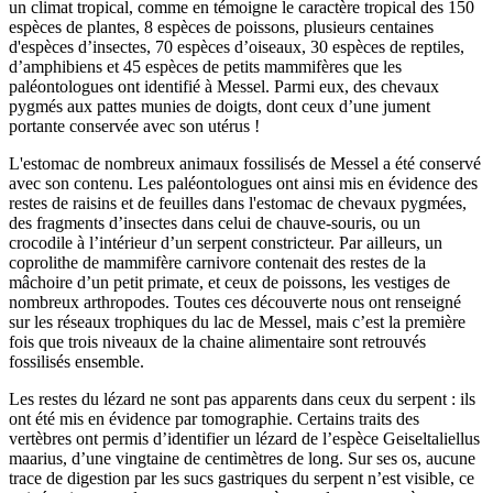
un climat tropical, comme en témoigne le caractère tropical des 150
espèces de plantes, 8 espèces de poissons, plusieurs centaines
d'espèces d’insectes, 70 espèces d’oiseaux, 30 espèces de reptiles,
d’amphibiens et 45 espèces de petits mammifères que les
paléontologues ont identifié à Messel. Parmi eux, des chevaux
pygmés aux pattes munies de doigts, dont ceux d’une jument
portante conservée avec son utérus !
L'estomac de nombreux animaux fossilisés de Messel a été conservé
avec son contenu. Les paléontologues ont ainsi mis en évidence des
restes de raisins et de feuilles dans l'estomac de chevaux pygmées,
des fragments d’insectes dans celui de chauve-souris, ou un
crocodile à l’intérieur d’un serpent constricteur. Par ailleurs, un
coprolithe de mammifère carnivore contenait des restes de la
mâchoire d’un petit primate, et ceux de poissons, les vestiges de
nombreux arthropodes. Toutes ces découverte nous ont renseigné
sur les réseaux trophiques du lac de Messel, mais c’est la première
fois que trois niveaux de la chaine alimentaire sont retrouvés
fossilisés ensemble.
Les restes du lézard ne sont pas apparents dans ceux du serpent : ils
ont été mis en évidence par tomographie. Certains traits des
vertèbres ont permis d’identifier un lézard de l’espèce Geiseltaliellus
maarius, d’une vingtaine de centimètres de long. Sur ses os, aucune
trace de digestion par les sucs gastriques du serpent n’est visible, ce