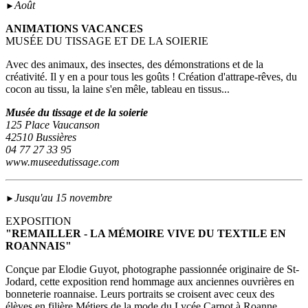
Août
►
ANIMATIONS VACANCES
MUSÉE DU TISSAGE ET DE LA SOIERIE
Avec des animaux, des insectes, des démonstrations et de la
créativité. Il y en a pour tous les goûts ! Création d'attrape-rêves, du
cocon au tissu, la laine s'en mêle, tableau en tissus...
Musée du tissage et de la soierie
125 Place Vaucanson
42510 Bussières
04 77 27 33 95
www.museedutissage.com
Jusqu'au 15 novembre
►
EXPOSITION
"REMAILLER - LA MÉMOIRE VIVE DU TEXTILE EN
ROANNAIS"
Conçue par Elodie Guyot, photographe passionnée originaire de St-
Jodard, cette exposition rend hommage aux anciennes ouvrières en
bonneterie roannaise. Leurs portraits se croisent avec ceux des
élèves en filière Métiers de la mode du Lycée Carnot à Roanne.