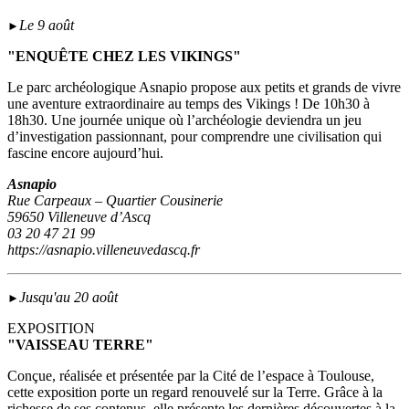
Le 9 août
►
"ENQUÊTE CHEZ LES VIKINGS"
Le parc archéologique Asnapio propose aux petits et grands de vivre
une aventure extraordinaire au temps des Vikings ! De 10h30 à
18h30. Une journée unique où l’archéologie deviendra un jeu
d’investigation passionnant, pour comprendre une civilisation qui
fascine encore aujourd’hui.
Asnapio
Rue Carpeaux – Quartier Cousinerie
59650 Villeneuve d’Ascq
03 20 47 21 99
https://asnapio.villeneuvedascq.fr
Jusqu'au 20 août
►
EXPOSITION
"VAISSEAU TERRE"
Conçue, réalisée et présentée par la Cité de l’espace à Toulouse,
cette exposition porte un regard renouvelé sur la Terre. Grâce à la
richesse de ses contenus, elle présente les dernières découvertes à la