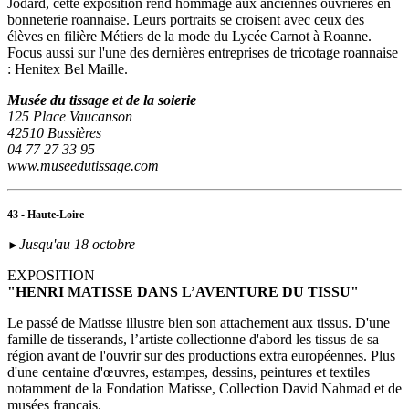
Jodard, cette exposition rend hommage aux anciennes ouvrières en
bonneterie roannaise. Leurs portraits se croisent avec ceux des
élèves en filière Métiers de la mode du Lycée Carnot à Roanne.
Focus aussi sur l'une des dernières entreprises de tricotage roannaise
: Henitex Bel Maille.
Musée du tissage et de la soierie
125 Place Vaucanson
42510 Bussières
04 77 27 33 95
www.museedutissage.com
43 - Haute-Loire
Jusqu'au 18 octobre
►
EXPOSITION
"HENRI MATISSE DANS L’AVENTURE DU TISSU"
Le passé de Matisse illustre bien son attachement aux tissus. D'une
famille de tisserands, l’artiste collectionne d'abord les tissus de sa
région avant de l'ouvrir sur des productions extra européennes. Plus
d'une centaine d'œuvres, estampes, dessins, peintures et textiles
notamment de la Fondation Matisse, Collection David Nahmad et de
musées français.