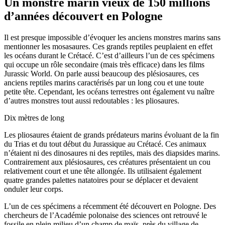
Un monstre marin vieux de 150 millions
d’années découvert en Pologne
Il est presque impossible d’évoquer les anciens monstres marins sans
mentionner les mosasaures. Ces grands reptiles peuplaient en effet
les océans durant le Crétacé. C’est d’ailleurs l’un de ces spécimens
qui occupe un rôle secondaire (mais très efficace) dans les films
Jurassic World. On parle aussi beaucoup des plésiosaures, ces
anciens reptiles marins caractérisés par un long cou et une toute
petite tête. Cependant, les océans terrestres ont également vu naître
d’autres monstres tout aussi redoutables : les pliosaures.
Dix mètres de long
Les pliosaures étaient de grands prédateurs marins évoluant de la fin
du Trias et du tout début du Jurassique au Crétacé. Ces animaux
n’étaient ni des dinosaures ni des reptiles, mais des diapsides marins.
Contrairement aux plésiosaures, ces créatures présentaient un cou
relativement court et une tête allongée. Ils utilisaient également
quatre grandes palettes natatoires pour se déplacer et devaient
onduler leur corps.
L’un de ces spécimens a récemment été découvert en Pologne. Des
chercheurs de l’Académie polonaise des sciences ont retrouvé le
fossile en plein milieu d’un champ de maïs, près du village de