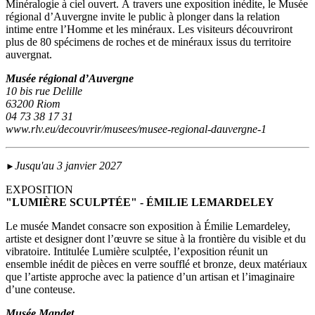
Minéralogie à ciel ouvert. À travers une exposition inédite, le Musée
régional d’Auvergne invite le public à plonger dans la relation
intime entre l’Homme et les minéraux. Les visiteurs découvriront
plus de 80 spécimens de roches et de minéraux issus du territoire
auvergnat.
Musée régional d’Auvergne
10 bis rue Delille
63200 Riom
04 73 38 17 31
www.rlv.eu/decouvrir/musees/musee-regional-dauvergne-1
Jusqu'au 3 janvier 2027
►
EXPOSITION
"LUMIÈRE SCULPTÉE" - ÉMILIE LEMARDELEY
Le musée Mandet consacre son exposition à Émilie Lemardeley,
artiste et designer dont l’œuvre se situe à la frontière du visible et du
vibratoire. Intitulée Lumière sculptée, l’exposition réunit un
ensemble inédit de pièces en verre soufflé et bronze, deux matériaux
que l’artiste approche avec la patience d’un artisan et l’imaginaire
d’une conteuse.
Musée Mandet