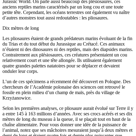
Jurassic World. On parle aussi beaucoup des plésiosaures, ces
anciens reptiles marins caractérisés par un long cou et une toute
petite tête. Cependant, les océans terrestres ont également vu naître
d’autres monstres tout aussi redoutables : les pliosaures.
Dix mètres de long
Les pliosaures étaient de grands prédateurs marins évoluant de la fin
du Trias et du tout début du Jurassique au Crétacé. Ces animaux
n’étaient ni des dinosaures ni des reptiles, mais des diapsides marins.
Contrairement aux plésiosaures, ces créatures présentaient un cou
relativement court et une tête allongée. Ils utilisaient également
quatre grandes palettes natatoires pour se déplacer et devaient
onduler leur corps.
L’un de ces spécimens a récemment été découvert en Pologne. Des
chercheurs de l’Académie polonaise des sciences ont retrouvé le
fossile en plein milieu d’un champ de maïs, près du village de
Krzyżanowice.
Selon les premières analyses, ce pliosaure aurait évolué sur Terre il y
a entre 145 à 163 millions d’années. Avec ses crocs acérés et ses dix
mètres de long du museau à la queue, il se plaçait tout en haut de la
chaîne alimentaire. Pour vous donner une idée de la puissance de
l’animal, notez que ses mâchoires mesuraient jusqu’à deux mètres et
demi de long et étaient quatre fois et demie plus puissantes que