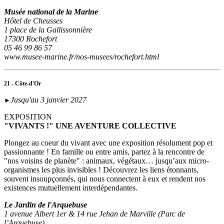
Musée national de la Marine
Hôtel de Cheusses
1 place de la Gallissonnière
17300 Rochefort
05 46 99 86 57
www.musee-marine.fr/nos-musees/rochefort.html
21 - Côte-d'Or
Jusqu'au 3 janvier 2027
►
EXPOSITION
"VIVANTS !" UNE AVENTURE COLLECTIVE
Plongez au coeur du vivant avec une exposition résolument pop et
passionnante ! En famille ou entre amis, partez à la rencontre de
"nos voisins de planète" : animaux, végétaux… jusqu’aux micro-
organismes les plus invisibles ! Découvrez les liens étonnants,
souvent insoupçonnés, qui nous connectent à eux et rendent nos
existences mutuellement interdépendantes.
Le Jardin de l'Arquebuse
1 avenue Albert 1er & 14 rue Jehan de Marville (Parc de
l’Arquebuse)