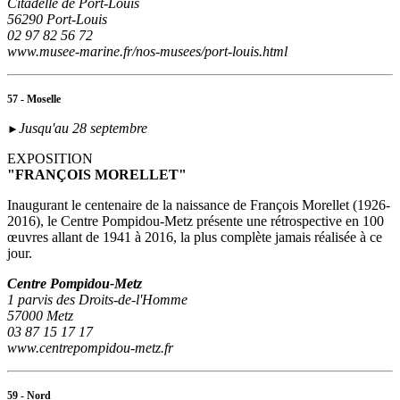
Citadelle de Port-Louis
56290 Port-Louis
02 97 82 56 72
www.musee-marine.fr/nos-musees/port-louis.html
57 - Moselle
Jusqu'au 28 septembre
►
EXPOSITION
"FRANÇOIS MORELLET"
Inaugurant le centenaire de la naissance de François Morellet (1926-
2016), le Centre Pompidou-Metz présente une rétrospective en 100
œuvres allant de 1941 à 2016, la plus complète jamais réalisée à ce
jour.
Centre Pompidou-Metz
1 parvis des Droits-de-l'Homme
57000 Metz
03 87 15 17 17
www.centrepompidou-metz.fr
59 - Nord