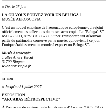
Dès le 25 juin
►
LÀ OÙ VOUS POUVEZ VOIR UN BELUGA !
MUSÉE AEROSCOPIA
C’est un nouvel emblème de l’aéronautique européenne qui rejoint
officiellement les collections du musée aeroscopia. Le "Beluga" ST
n°4 F-GSTD, Airbus A300-600 Super Transporter, fait désormais
partie du patrimoine conservé par le musée, qui devient à ce jour,
l’unique établissement au monde à exposer un Beluga ST.
Musée Aeroscopia
1 allée André Turcat
31700 Blagnac
www.aeroscopia.fr
38 - Isère
Jusqu'au 31 juillet 2027
►
EXPOSITION
"ARCABAS RÉTROSPECTIVE"
À l’occasion du centenaire de la naissance d’Arcabas (1926-2018),