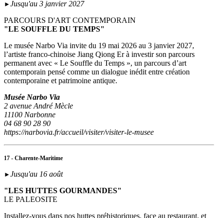
Jusqu'au 3 janvier 2027
►
PARCOURS D'ART CONTEMPORAIN
"LE SOUFFLE DU TEMPS"
Le musée Narbo Via invite du 19 mai 2026 au 3 janvier 2027,
l’artiste franco-chinoise Jiang Qiong Er à investir son parcours
permanent avec « Le Souffle du Temps », un parcours d’art
contemporain pensé comme un dialogue inédit entre création
contemporaine et patrimoine antique.
Musée Narbo Via
2 avenue André Mècle
11100 Narbonne
04 68 90 28 90
https://narbovia.fr/accueil/visiter/visiter-le-musee
17 - Charente-Maritime
Jusqu'au 16 août
►
"LES HUTTES GOURMANDES"
LE PALEOSITE
Installez-vous dans nos huttes préhistoriques, face au restaurant, et