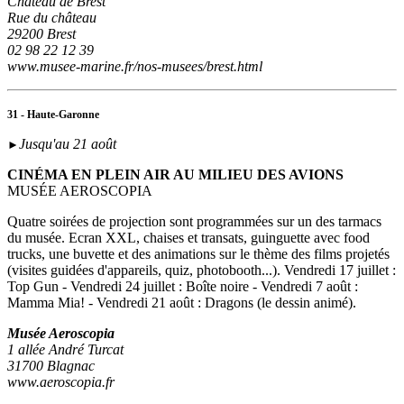
Château de Brest
Rue du château
29200 Brest
02 98 22 12 39
www.musee-marine.fr/nos-musees/brest.html
31 - Haute-Garonne
Jusqu'au 21 août
►
CINÉMA EN PLEIN AIR AU MILIEU DES AVIONS
MUSÉE AEROSCOPIA
Quatre soirées de projection sont programmées sur un des tarmacs
du musée. Ecran XXL, chaises et transats, guinguette avec food
trucks, une buvette et des animations sur le thème des films projetés
(visites guidées d'appareils, quiz, photobooth...). Vendredi 17 juillet :
Top Gun - Vendredi 24 juillet : Boîte noire - Vendredi 7 août :
Mamma Mia! - Vendredi 21 août : Dragons (le dessin animé).
Musée Aeroscopia
1 allée André Turcat
31700 Blagnac
www.aeroscopia.fr