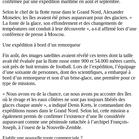
confirmée par une expédition maritime en août et septembre.
Selon le chef de la flotte russe dans le Grand Nord, Alexander
Moiseïev, les îles avaient été prises auparavant pour des glaciers. «
La fonte de la glace, son effondrement et des changements de
températures ont conduit à leur découverte », a-t-il affirmé lors d’une
conférence de presse à Moscou.
Une expédition à bord d’un remorqueur
Fin août, des images satellites avaient révélé ces terres dont la taille
avait été évaluée par la flotte russe entre 900 et 54.000 mètres carrés,
soit près de huit terrains de football. Lors de l’expédition, l’équipage
d’une soixante de personnes, dont des scientifiques, a embarqué à
bord d’un remorqueur et non d’un brise-glace, une première pour ce
type de missions.
« Nous avons eu de la chance, car nous avons pu accoster des îles
où le rivage et les eaux côtières ne sont pas toujours libérés des
glaces chaque année », a indiqué Denis Krets, le commandant des
expéditions russes dans le Grand Nord. Selon lui, cette mission a
également permis de confirmer l’existence d’une île considérée
auparavant comme une péninsule rattachée à l’archipel François-
Joseph, à l’ouest de la Nouvelle-Zemble.
Etablir une nouvelle route commerciale ?