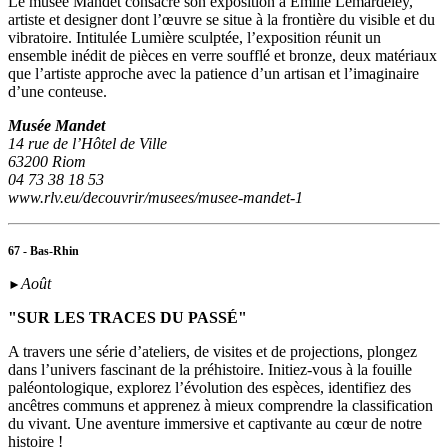
Le musée Mandet consacre son exposition à Émilie Lemardeley,
artiste et designer dont l’œuvre se situe à la frontière du visible et du
vibratoire. Intitulée Lumière sculptée, l’exposition réunit un
ensemble inédit de pièces en verre soufflé et bronze, deux matériaux
que l’artiste approche avec la patience d’un artisan et l’imaginaire
d’une conteuse.
Musée Mandet
14 rue de l’Hôtel de Ville
63200 Riom
04 73 38 18 53
www.rlv.eu/decouvrir/musees/musee-mandet-1
67 - Bas-Rhin
Août
►
"SUR LES TRACES DU PASSÉ"
A travers une série d’ateliers, de visites et de projections, plongez
dans l’univers fascinant de la préhistoire. Initiez-vous à la fouille
paléontologique, explorez l’évolution des espèces, identifiez des
ancêtres communs et apprenez à mieux comprendre la classification
du vivant. Une aventure immersive et captivante au cœur de notre
histoire !