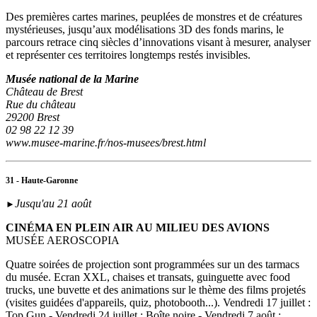
Des premières cartes marines, peuplées de monstres et de créatures
mystérieuses, jusqu’aux modélisations 3D des fonds marins, le
parcours retrace cinq siècles d’innovations visant à mesurer, analyser
et représenter ces territoires longtemps restés invisibles.
Musée national de la Marine
Château de Brest
Rue du château
29200 Brest
02 98 22 12 39
www.musee-marine.fr/nos-musees/brest.html
31 - Haute-Garonne
Jusqu'au 21 août
►
CINÉMA EN PLEIN AIR AU MILIEU DES AVIONS
MUSÉE AEROSCOPIA
Quatre soirées de projection sont programmées sur un des tarmacs
du musée. Ecran XXL, chaises et transats, guinguette avec food
trucks, une buvette et des animations sur le thème des films projetés
(visites guidées d'appareils, quiz, photobooth...). Vendredi 17 juillet :
Top Gun - Vendredi 24 juillet : Boîte noire - Vendredi 7 août :