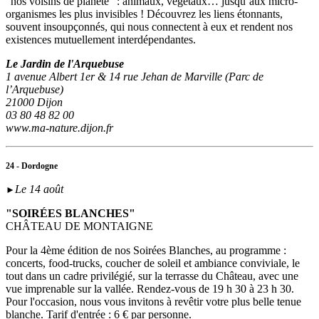
"nos voisins de planète" : animaux, végétaux… jusqu’aux micro-
organismes les plus invisibles ! Découvrez les liens étonnants,
souvent insoupçonnés, qui nous connectent à eux et rendent nos
existences mutuellement interdépendantes.
Le Jardin de l'Arquebuse
1 avenue Albert 1er & 14 rue Jehan de Marville (Parc de
l’Arquebuse)
21000 Dijon
03 80 48 82 00
www.ma-nature.dijon.fr
24 - Dordogne
Le 14 août
►
"SOIRÉES BLANCHES"
CHÂTEAU DE MONTAIGNE
Pour la 4ème édition de nos Soirées Blanches, au programme :
concerts, food-trucks, coucher de soleil et ambiance conviviale, le
tout dans un cadre privilégié, sur la terrasse du Château, avec une
vue imprenable sur la vallée. Rendez-vous de 19 h 30 à 23 h 30.
Pour l'occasion, nous vous invitons à revêtir votre plus belle tenue
blanche. Tarif d'entrée : 6 € par personne.