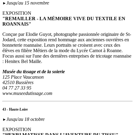
Jusqu'au 15 novembre
►
EXPOSITION
"REMAILLER - LA MÉMOIRE VIVE DU TEXTILE EN
ROANNAIS"
Conçue par Elodie Guyot, photographe passionnée originaire de St-
Jodard, cette exposition rend hommage aux anciennes ouvrières en
bonneterie roannaise. Leurs portraits se croisent avec ceux des
élèves en filière Métiers de la mode du Lycée Carnot à Roanne.
Focus aussi sur l'une des dernières entreprises de tricotage roannaise
: Henitex Bel Maille.
Musée du tissage et de la soierie
125 Place Vaucanson
42510 Bussières
04 77 27 33 95
www.museedutissage.com
43 - Haute-Loire
Jusqu'au 18 octobre
►
EXPOSITION
"HENRI MATISSE DANS L’AVENTURE DU TISSU"