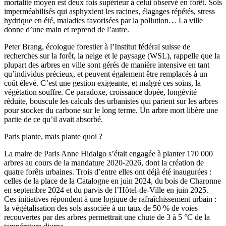
mortalité moyen est deux fois supérieur à celui observé en forêt. Sols
imperméabilisés qui asphyxient les racines, élagages répétés, stress
hydrique en été, maladies favorisées par la pollution… La ville
donne d’une main et reprend de l’autre.
Peter Brang, écologue forestier à l’Institut fédéral suisse de
recherches sur la forêt, la neige et le paysage (WSL), rappelle que la
plupart des arbres en ville sont gérés de manière intensive en tant
qu’individus précieux, et peuvent également être remplacés à un
coût élevé. C’est une gestion exigeante, et malgré ces soins, la
végétation souffre. Ce paradoxe, croissance dopée, longévité
réduite, bouscule les calculs des urbanistes qui parient sur les arbres
pour stocker du carbone sur le long terme. Un arbre mort libère une
partie de ce qu’il avait absorbé.
Paris plante, mais plante quoi ?
La maire de Paris Anne Hidalgo s’était engagée à planter 170 000
arbres au cours de la mandature 2020-2026, dont la création de
quatre forêts urbaines. Trois d’entre elles ont déjà été inaugurées :
celles de la place de la Catalogne en juin 2024, du bois de Charonne
en septembre 2024 et du parvis de l’Hôtel-de-Ville en juin 2025.
Ces initiatives répondent à une logique de rafraîchissement urbain :
la végétalisation des sols associée à un taux de 50 % de voies
recouvertes par des arbres permettrait une chute de 3 à 5 °C de la