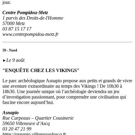
jour.
Centre Pompidou-Metz
1 parvis des Droits-de-l'Homme
57000 Metz
03 87 15 17 17
www.centrepompidou-metz.fr
59 - Nord
Le 9 août
►
"ENQUÊTE CHEZ LES VIKINGS"
Le parc archéologique Asnapio propose aux petits et grands de vivre
une aventure extraordinaire au temps des Vikings ! De 10h30 à
18h30. Une journée unique où l’archéologie deviendra un jeu
d’investigation passionnant, pour comprendre une civilisation qui
fascine encore aujourd’hui.
Asnapio
Rue Carpeaux – Quartier Cousinerie
59650 Villeneuve d’Ascq
03 20 47 21 99
https://asnapio.villeneuvedascq.fr