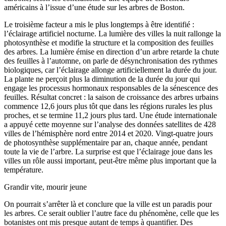
américains à l’issue d’une étude sur les arbres de Boston.
Le troisième facteur a mis le plus longtemps à être identifié :
l’éclairage artificiel nocturne. La lumière des villes la nuit rallonge la
photosynthèse et modifie la structure et la composition des feuilles
des arbres. La lumière émise en direction d’un arbre retarde la chute
des feuilles à l’automne, on parle de désynchronisation des rythmes
biologiques, car l’éclairage allonge artificiellement la durée du jour.
La plante ne perçoit plus la diminution de la durée du jour qui
engage les processus hormonaux responsables de la sénescence des
feuilles. Résultat concret : la saison de croissance des arbres urbains
commence 12,6 jours plus tôt que dans les régions rurales les plus
proches, et se termine 11,2 jours plus tard. Une étude internationale
a appuyé cette moyenne sur l’analyse des données satellites de 428
villes de l’hémisphère nord entre 2014 et 2020. Vingt-quatre jours
de photosynthèse supplémentaire par an, chaque année, pendant
toute la vie de l’arbre. La surprise est que l’éclairage joue dans les
villes un rôle aussi important, peut-être même plus important que la
température.
Grandir vite, mourir jeune
On pourrait s’arrêter là et conclure que la ville est un paradis pour
les arbres. Ce serait oublier l’autre face du phénomène, celle que les
botanistes ont mis presque autant de temps à quantifier. Des