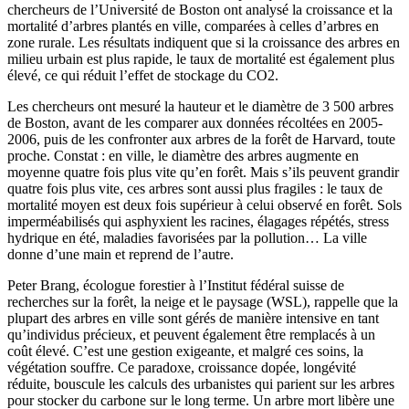
chercheurs de l’Université de Boston ont analysé la croissance et la
mortalité d’arbres plantés en ville, comparées à celles d’arbres en
zone rurale. Les résultats indiquent que si la croissance des arbres en
milieu urbain est plus rapide, le taux de mortalité est également plus
élevé, ce qui réduit l’effet de stockage du CO2.
Les chercheurs ont mesuré la hauteur et le diamètre de 3 500 arbres
de Boston, avant de les comparer aux données récoltées en 2005-
2006, puis de les confronter aux arbres de la forêt de Harvard, toute
proche. Constat : en ville, le diamètre des arbres augmente en
moyenne quatre fois plus vite qu’en forêt. Mais s’ils peuvent grandir
quatre fois plus vite, ces arbres sont aussi plus fragiles : le taux de
mortalité moyen est deux fois supérieur à celui observé en forêt. Sols
imperméabilisés qui asphyxient les racines, élagages répétés, stress
hydrique en été, maladies favorisées par la pollution… La ville
donne d’une main et reprend de l’autre.
Peter Brang, écologue forestier à l’Institut fédéral suisse de
recherches sur la forêt, la neige et le paysage (WSL), rappelle que la
plupart des arbres en ville sont gérés de manière intensive en tant
qu’individus précieux, et peuvent également être remplacés à un
coût élevé. C’est une gestion exigeante, et malgré ces soins, la
végétation souffre. Ce paradoxe, croissance dopée, longévité
réduite, bouscule les calculs des urbanistes qui parient sur les arbres
pour stocker du carbone sur le long terme. Un arbre mort libère une