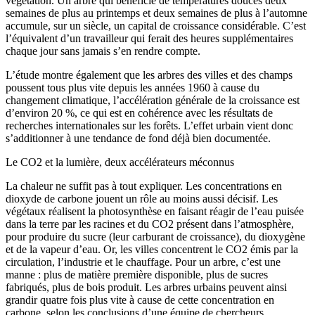
végétation. Un arbre qui bénéficie de températures douces deux
semaines de plus au printemps et deux semaines de plus à l’automne
accumule, sur un siècle, un capital de croissance considérable. C’est
l’équivalent d’un travailleur qui ferait des heures supplémentaires
chaque jour sans jamais s’en rendre compte.
L’étude montre également que les arbres des villes et des champs
poussent tous plus vite depuis les années 1960 à cause du
changement climatique, l’accélération générale de la croissance est
d’environ 20 %, ce qui est en cohérence avec les résultats de
recherches internationales sur les forêts. L’effet urbain vient donc
s’additionner à une tendance de fond déjà bien documentée.
Le CO2 et la lumière, deux accélérateurs méconnus
La chaleur ne suffit pas à tout expliquer. Les concentrations en
dioxyde de carbone jouent un rôle au moins aussi décisif. Les
végétaux réalisent la photosynthèse en faisant réagir de l’eau puisée
dans la terre par les racines et du CO2 présent dans l’atmosphère,
pour produire du sucre (leur carburant de croissance), du dioxygène
et de la vapeur d’eau. Or, les villes concentrent le CO2 émis par la
circulation, l’industrie et le chauffage. Pour un arbre, c’est une
manne : plus de matière première disponible, plus de sucres
fabriqués, plus de bois produit. Les arbres urbains peuvent ainsi
grandir quatre fois plus vite à cause de cette concentration en
carbone, selon les conclusions d’une équipe de chercheurs