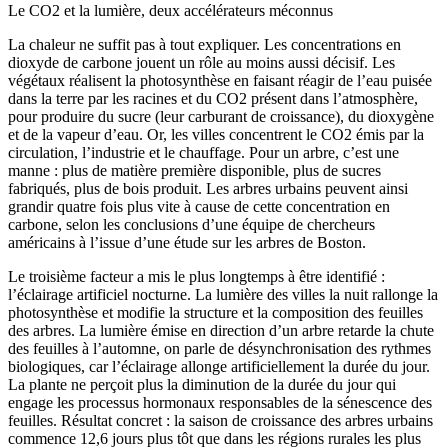
Le CO2 et la lumière, deux accélérateurs méconnus
La chaleur ne suffit pas à tout expliquer. Les concentrations en
dioxyde de carbone jouent un rôle au moins aussi décisif. Les
végétaux réalisent la photosynthèse en faisant réagir de l’eau puisée
dans la terre par les racines et du CO2 présent dans l’atmosphère,
pour produire du sucre (leur carburant de croissance), du dioxygène
et de la vapeur d’eau. Or, les villes concentrent le CO2 émis par la
circulation, l’industrie et le chauffage. Pour un arbre, c’est une
manne : plus de matière première disponible, plus de sucres
fabriqués, plus de bois produit. Les arbres urbains peuvent ainsi
grandir quatre fois plus vite à cause de cette concentration en
carbone, selon les conclusions d’une équipe de chercheurs
américains à l’issue d’une étude sur les arbres de Boston.
Le troisième facteur a mis le plus longtemps à être identifié :
l’éclairage artificiel nocturne. La lumière des villes la nuit rallonge la
photosynthèse et modifie la structure et la composition des feuilles
des arbres. La lumière émise en direction d’un arbre retarde la chute
des feuilles à l’automne, on parle de désynchronisation des rythmes
biologiques, car l’éclairage allonge artificiellement la durée du jour.
La plante ne perçoit plus la diminution de la durée du jour qui
engage les processus hormonaux responsables de la sénescence des
feuilles. Résultat concret : la saison de croissance des arbres urbains
commence 12,6 jours plus tôt que dans les régions rurales les plus