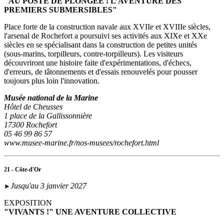
"AU POSTE DE PLONGÉE ! L’AVENTURE DES
PREMIERS SUBMERSIBLES"
Place forte de la construction navale aux XVIIe et XVIIIe siècles,
l'arsenal de Rochefort a poursuivi ses activités aux XIXe et XXe
siècles en se spécialisant dans la construction de petites unités
(sous‑marins, torpilleurs, contre-torpilleurs). Les visiteurs
découvriront une histoire faite d'expérimentations, d'échecs,
d'erreurs, de tâtonnements et d'essais renouvelés pour pousser
toujours plus loin l'innovation.
Musée national de la Marine
Hôtel de Cheusses
1 place de la Gallissonnière
17300 Rochefort
05 46 99 86 57
www.musee-marine.fr/nos-musees/rochefort.html
21 - Côte-d'Or
Jusqu'au 3 janvier 2027
►
EXPOSITION
"VIVANTS !" UNE AVENTURE COLLECTIVE