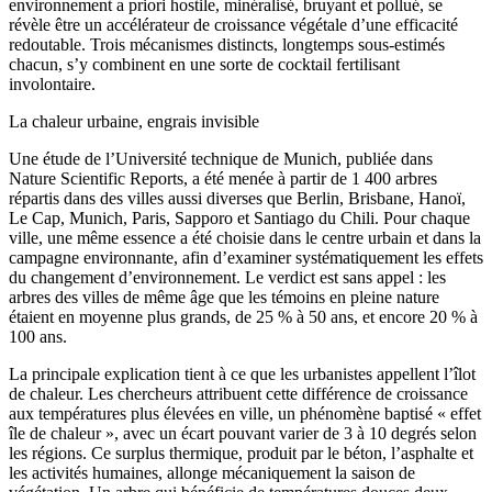
environnement a priori hostile, minéralisé, bruyant et pollué, se
révèle être un accélérateur de croissance végétale d’une efficacité
redoutable. Trois mécanismes distincts, longtemps sous-estimés
chacun, s’y combinent en une sorte de cocktail fertilisant
involontaire.
La chaleur urbaine, engrais invisible
Une étude de l’Université technique de Munich, publiée dans
Nature Scientific Reports, a été menée à partir de 1 400 arbres
répartis dans des villes aussi diverses que Berlin, Brisbane, Hanoï,
Le Cap, Munich, Paris, Sapporo et Santiago du Chili. Pour chaque
ville, une même essence a été choisie dans le centre urbain et dans la
campagne environnante, afin d’examiner systématiquement les effets
du changement d’environnement. Le verdict est sans appel : les
arbres des villes de même âge que les témoins en pleine nature
étaient en moyenne plus grands, de 25 % à 50 ans, et encore 20 % à
100 ans.
La principale explication tient à ce que les urbanistes appellent l’îlot
de chaleur. Les chercheurs attribuent cette différence de croissance
aux températures plus élevées en ville, un phénomène baptisé « effet
île de chaleur », avec un écart pouvant varier de 3 à 10 degrés selon
les régions. Ce surplus thermique, produit par le béton, l’asphalte et
les activités humaines, allonge mécaniquement la saison de