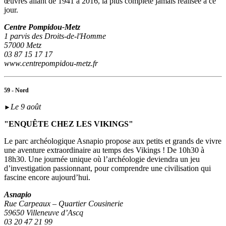
œuvres allant de 1941 à 2016, la plus complète jamais réalisée à ce
jour.
Centre Pompidou-Metz
1 parvis des Droits-de-l'Homme
57000 Metz
03 87 15 17 17
www.centrepompidou-metz.fr
59 - Nord
Le 9 août
►
"ENQUÊTE CHEZ LES VIKINGS"
Le parc archéologique Asnapio propose aux petits et grands de vivre
une aventure extraordinaire au temps des Vikings ! De 10h30 à
18h30. Une journée unique où l’archéologie deviendra un jeu
d’investigation passionnant, pour comprendre une civilisation qui
fascine encore aujourd’hui.
Asnapio
Rue Carpeaux – Quartier Cousinerie
59650 Villeneuve d’Ascq
03 20 47 21 99