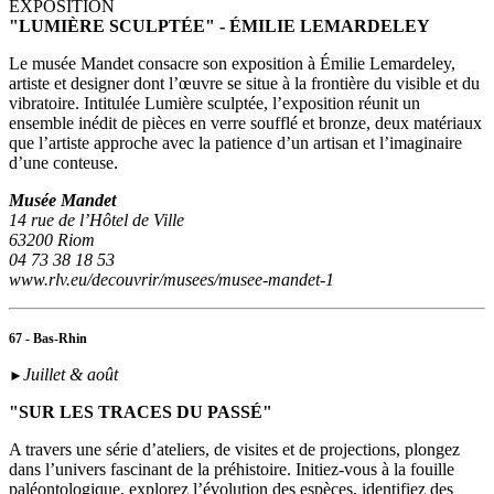
EXPOSITION
"LUMIÈRE SCULPTÉE" - ÉMILIE LEMARDELEY
Le musée Mandet consacre son exposition à Émilie Lemardeley,
artiste et designer dont l’œuvre se situe à la frontière du visible et du
vibratoire. Intitulée Lumière sculptée, l’exposition réunit un
ensemble inédit de pièces en verre soufflé et bronze, deux matériaux
que l’artiste approche avec la patience d’un artisan et l’imaginaire
d’une conteuse.
Musée Mandet
14 rue de l’Hôtel de Ville
63200 Riom
04 73 38 18 53
www.rlv.eu/decouvrir/musees/musee-mandet-1
67 - Bas-Rhin
Juillet & août
►
"SUR LES TRACES DU PASSÉ"
A travers une série d’ateliers, de visites et de projections, plongez
dans l’univers fascinant de la préhistoire. Initiez-vous à la fouille
paléontologique, explorez l’évolution des espèces, identifiez des