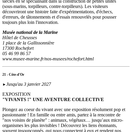
siècles en se spécialisant dans la construction de petites unités
(sous‑marins, torpilleurs, contre-torpilleurs). Les visiteurs
découvriront une histoire faite d'expérimentations, d'échecs,
d'erreurs, de tâtonnements et d'essais renouvelés pour pousser
toujours plus loin l'innovation.
Musée national de la Marine
Hôtel de Cheusses
1 place de la Gallissonnière
17300 Rochefort
05 46 99 86 57
www.musee-marine.fr/nos-musees/rochefort.html
21 - Côte-d'Or
Jusqu'au 3 janvier 2027
►
EXPOSITION
"VIVANTS !" UNE AVENTURE COLLECTIVE
Plongez au coeur du vivant avec une exposition résolument pop et
passionnante ! En famille ou entre amis, partez à la rencontre de
"nos voisins de planète" : animaux, végétaux… jusqu’aux micro-
organismes les plus invisibles ! Découvrez les liens étonnants,
souvent insoupçonnés, qui nous connectent à eux et rendent nos