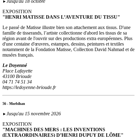
Jusqu'au 18 octobre
►
EXPOSITION
"HENRI MATISSE DANS L’AVENTURE DU TISSU"
Le passé de Matisse illustre bien son attachement aux tissus. D'une
famille de tisserands, l’artiste collectionne d'abord les tissus de sa
région avant de l'ouvrir sur des productions extra européennes. Plus
d'une centaine d'œuvres, estampes, dessins, peintures et textiles
notamment de la Fondation Matisse, Collection David Nahmad et de
musées français.
Le Doyenné
Place Lafayette
43100 Brioude
04 71 74 51 34
https://ledoyenne-brioude.fr
56 - Morbihan
Jusqu'au 15 novembre 2026
►
EXPOSITION
"MACHINES DES MERS : LES INVENTIONS
(EXTRAORDINAIRES) D’HENRI DUPUY DE LÔME"