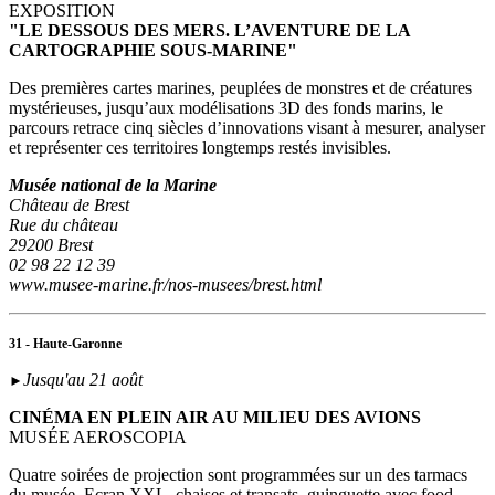
EXPOSITION
"LE DESSOUS DES MERS. L’AVENTURE DE LA
CARTOGRAPHIE SOUS-MARINE"
Des premières cartes marines, peuplées de monstres et de créatures
mystérieuses, jusqu’aux modélisations 3D des fonds marins, le
parcours retrace cinq siècles d’innovations visant à mesurer, analyser
et représenter ces territoires longtemps restés invisibles.
Musée national de la Marine
Château de Brest
Rue du château
29200 Brest
02 98 22 12 39
www.musee-marine.fr/nos-musees/brest.html
31 - Haute-Garonne
Jusqu'au 21 août
►
CINÉMA EN PLEIN AIR AU MILIEU DES AVIONS
MUSÉE AEROSCOPIA
Quatre soirées de projection sont programmées sur un des tarmacs
du musée. Ecran XXL, chaises et transats, guinguette avec food