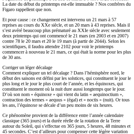
La date du début du printemps est-elle immuable ? Nos confrères du
Figaro rappellent que non.
Et pour cause : ce changement est intervenu un 21 mars à 57
reprises au cours du XXe siècle, et un 20 mars à 43 reprises. Mais il
s’est avéré beaucoup plus prématuré au XXIe siècle avec seulement
deux printemps qui ont commencé le 21 mars (en 2003 et en 2007)
contre 78 le 20 mars et 20 le 19 mars (à partir de 2044). Selon les
scientifiques, il faudra attendre 2102 pour voir le printemps
commencer à nouveau le 21 mars, ce qui était la norme pour les plus
de 30 ans.
Corriger un léger décalage
Comment expliquer un tel décalage ? Dans l’hémisphère nord, le
début des saisons est défini par les solstices, qui constituent le jour le
plus long et le jour le plus court de l’année, et les équinoxes, qui
constituent le moment où la nuit dure aussi longtemps que le jour.
D’où son nom « équinoxe » qui vient du latin « aequinoctium »,
contraction des termes « aequus » (égal) et « noctis » (nuit). Or tous
les ans, l’équinoxe se décale d’un peu moins de six heures.
Ce phénomène provient de la différence entre l’année calendaire
classique (365 jours) et la durée réelle de la rotation de la Terre
autour du Soleil, qui s’effectue en 365 jours, 5 heures, 48 minutes et
45 secondes. C’est d’ailleurs pour compenser cette légère variation