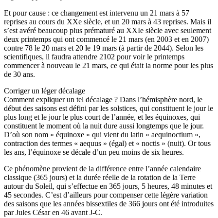
Et pour cause : ce changement est intervenu un 21 mars à 57
reprises au cours du XXe siècle, et un 20 mars à 43 reprises. Mais il
s’est avéré beaucoup plus prématuré au XXIe siècle avec seulement
deux printemps qui ont commencé le 21 mars (en 2003 et en 2007)
contre 78 le 20 mars et 20 le 19 mars (à partir de 2044). Selon les
scientifiques, il faudra attendre 2102 pour voir le printemps
commencer à nouveau le 21 mars, ce qui était la norme pour les plus
de 30 ans.
Corriger un léger décalage
Comment expliquer un tel décalage ? Dans l’hémisphère nord, le
début des saisons est défini par les solstices, qui constituent le jour le
plus long et le jour le plus court de l’année, et les équinoxes, qui
constituent le moment où la nuit dure aussi longtemps que le jour.
D’où son nom « équinoxe » qui vient du latin « aequinoctium »,
contraction des termes « aequus » (égal) et « noctis » (nuit). Or tous
les ans, l’équinoxe se décale d’un peu moins de six heures.
Ce phénomène provient de la différence entre l’année calendaire
classique (365 jours) et la durée réelle de la rotation de la Terre
autour du Soleil, qui s’effectue en 365 jours, 5 heures, 48 minutes et
45 secondes. C’est d’ailleurs pour compenser cette légère variation
des saisons que les années bissextiles de 366 jours ont été introduites
par Jules César en 46 avant J-C.