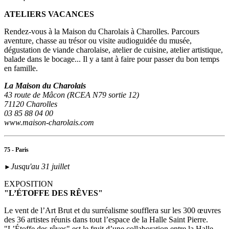
ATELIERS VACANCES
Rendez-vous à la Maison du Charolais à Charolles. Parcours
aventure, chasse au trésor ou visite audioguidée du musée,
dégustation de viande charolaise, atelier de cuisine, atelier artistique,
balade dans le bocage... Il y a tant à faire pour passer du bon temps
en famille.
La Maison du Charolais
43 route de Mâcon (RCEA N79 sortie 12)
71120 Charolles
03 85 88 04 00
www.maison-charolais.com
75 - Paris
Jusqu'au 31 juillet
►
EXPOSITION
"L’ÉTOFFE DES RÊVES"
Le vent de l’Art Brut et du surréalisme soufflera sur les 300 œuvres
des 36 artistes réunis dans tout l’espace de la Halle Saint Pierre.
"L’Étoffe des rêves" est le fruit d’une collaboration entre la Halle