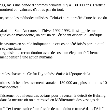
ngs, mais une bande d'hommes primitifs, il y a 130 000 ans. L'article
montrent convaincus, d'autres pas du tout.
s, selon les méthodes utilisées. Celui-ci aurait profité d'une baisse du
akota du Sud. Au cours de l'hiver 1992-1993, il est appelé sur un
s'agit d'os de mastodonte, un cousin de l'éléphant disparu d'Amérique
e cassures en spirale indiquant que ces os ont été brisés par un outil
u et d'enclume.
 organisé une reconstitution avec des os d'un éléphant fraîchement
blement penser à une action humaine.
tre les chasseurs. Ce fut l'hypothèse émise à l'époque de la
ombe est lâchée : les ossements auraient 130 000 ans, plus ou moins 10
 mastodontes ?
ffaissement du niveau des océans pour traverser le détroit de Behring.
e dans la mesure où on a retrouvé en Méditerranée des vestiges de
 l'existence grâce à un fossile de petit doigt retrouvé dans l'Altaï.