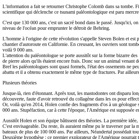
L'information a fait se retourner Christophe Colomb dans sa tombe. Fi
scientifique qui déclenche ce tsunami paléontologique est paru mercred
C'est que 130 000 ans, c'est un sacré bond dans le passé. Jusqu'ici, on
niveau de l'océan pour emprunter le détroit de Behring.
L'homme à l'origine de cette révolution s'appelle Steven Bolen et est
chantier d'autoroute en Californie. En creusant, les ouvriers sont tomb
voilà 9 000 ans.
L'attention du paléontologue se porte aussitôt sur la forme bizarre des 
de pierre alors qu'ils étaient encore frais. Donc sur un animal venant
Bref les paléontologues sont quasi formels, l'état des ossements ne p
abattu et il a obtenu exactement le même type de fractures. Par ailleu
Plusieurs théories
Jusque-là, rien d'étonnant. Après tout, les mastodontes ont disparu lo
découverte, faute d'avoir retrouvé du collagène dans les os pour effec
Or, voilà qu'en 2014, Holen confie des fragments d'os à un géologue s
000 ans. Stupéfaction, car à cette l'époque, l'Amérique est supposée 
Aussitôt Holen et son équipe bâtissent des théories. La première idée,
C'est envisageable. Du reste, ils auraient même pu le traverser par la
bateaux de plus de 100 000 ans. Par ailleurs, Néandertal possédait tout
Deuxième hypothèse : ce premier explorateur de l'Amérique pourrait tou