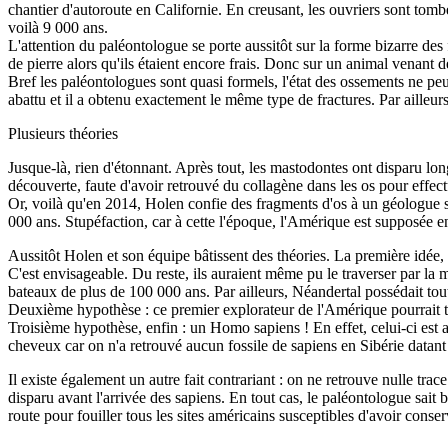
chantier d'autoroute en Californie. En creusant, les ouvriers sont tomb
voilà 9 000 ans.
L'attention du paléontologue se porte aussitôt sur la forme bizarre des 
de pierre alors qu'ils étaient encore frais. Donc sur un animal venant
Bref les paléontologues sont quasi formels, l'état des ossements ne p
abattu et il a obtenu exactement le même type de fractures. Par ailleu
Plusieurs théories
Jusque-là, rien d'étonnant. Après tout, les mastodontes ont disparu lo
découverte, faute d'avoir retrouvé du collagène dans les os pour effec
Or, voilà qu'en 2014, Holen confie des fragments d'os à un géologue s
000 ans. Stupéfaction, car à cette l'époque, l'Amérique est supposée 
Aussitôt Holen et son équipe bâtissent des théories. La première idée,
C'est envisageable. Du reste, ils auraient même pu le traverser par la
bateaux de plus de 100 000 ans. Par ailleurs, Néandertal possédait tout
Deuxième hypothèse : ce premier explorateur de l'Amérique pourrait tou
Troisième hypothèse, enfin : un Homo sapiens ! En effet, celui-ci est 
cheveux car on n'a retrouvé aucun fossile de sapiens en Sibérie datant
Il existe également un autre fait contrariant : on ne retrouve nulle t
disparu avant l'arrivée des sapiens. En tout cas, le paléontologue sait bi
route pour fouiller tous les sites américains susceptibles d'avoir conse