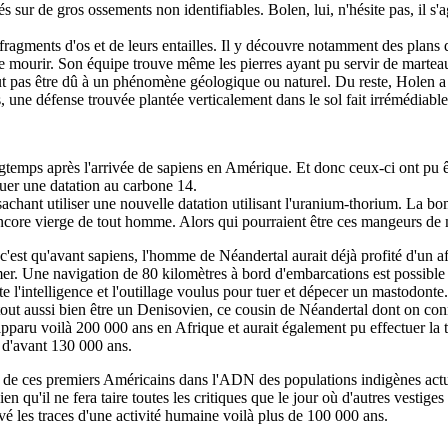
és sur de gros ossements non identifiables. Bolen, lui, n'hésite pas, il 
fragments d'os et de leurs entailles. Il y découvre notamment des plans d
 de mourir. Son équipe trouve même les pierres ayant pu servir de martea
eut pas être dû à un phénomène géologique ou naturel. Du reste, Holen a
rs, une défense trouvée plantée verticalement dans le sol fait irrémédia
ngtemps après l'arrivée de sapiens en Amérique. Et donc ceux-ci ont pu ê
tuer une datation au carbone 14.
achant utiliser une nouvelle datation utilisant l'uranium-thorium. La b
encore vierge de tout homme. Alors qui pourraient être ces mangeurs de
 c'est qu'avant sapiens, l'homme de Néandertal aurait déjà profité d'un a
 mer. Une navigation de 80 kilomètres à bord d'embarcations est possibl
e l'intelligence et l'outillage voulus pour tuer et dépecer un mastodonte.
t aussi bien être un Denisovien, ce cousin de Néandertal dont on connaît
apparu voilà 200 000 ans en Afrique et aurait également pu effectuer la 
 d'avant 130 000 ans.
race de ces premiers Américains dans l'ADN des populations indigènes actu
en qu'il ne fera taire toutes les critiques que le jour où d'autres vestiges
rvé les traces d'une activité humaine voilà plus de 100 000 ans.