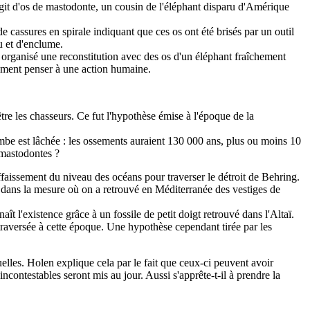
s'agit d'os de mastodonte, un cousin de l'éléphant disparu d'Amérique
e cassures en spirale indiquant que ces os ont été brisés par un outil
u et d'enclume.
 organisé une reconstitution avec des os d'un éléphant fraîchement
blement penser à une action humaine.
tre les chasseurs. Ce fut l'hypothèse émise à l'époque de la
ombe est lâchée : les ossements auraient 130 000 ans, plus ou moins 10
 mastodontes ?
ffaissement du niveau des océans pour traverser le détroit de Behring.
e dans la mesure où on a retrouvé en Méditerranée des vestiges de
 l'existence grâce à un fossile de petit doigt retrouvé dans l'Altaï.
traversée à cette époque. Une hypothèse cependant tirée par les
elles. Holen explique cela par le fait que ceux-ci peuvent avoir
 incontestables seront mis au jour. Aussi s'apprête-t-il à prendre la