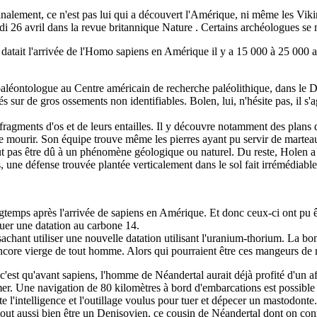
nalement, ce n'est pas lui qui a découvert l'Amérique, ni même les Viki
i 26 avril dans la revue britannique Nature . Certains archéologues se 
 datait l'arrivée de l'Homo sapiens en Amérique il y a 15 000 à 25 000 an
 paléontologue au Centre américain de recherche paléolithique, dans le D
és sur de gros ossements non identifiables. Bolen, lui, n'hésite pas, il 
fragments d'os et de leurs entailles. Il y découvre notamment des plans d
 de mourir. Son équipe trouve même les pierres ayant pu servir de martea
eut pas être dû à un phénomène géologique ou naturel. Du reste, Holen a
rs, une défense trouvée plantée verticalement dans le sol fait irrémédia
ngtemps après l'arrivée de sapiens en Amérique. Et donc ceux-ci ont pu ê
tuer une datation au carbone 14.
achant utiliser une nouvelle datation utilisant l'uranium-thorium. La b
encore vierge de tout homme. Alors qui pourraient être ces mangeurs de
 c'est qu'avant sapiens, l'homme de Néandertal aurait déjà profité d'un a
 mer. Une navigation de 80 kilomètres à bord d'embarcations est possibl
e l'intelligence et l'outillage voulus pour tuer et dépecer un mastodonte.
t aussi bien être un Denisovien, ce cousin de Néandertal dont on connaît