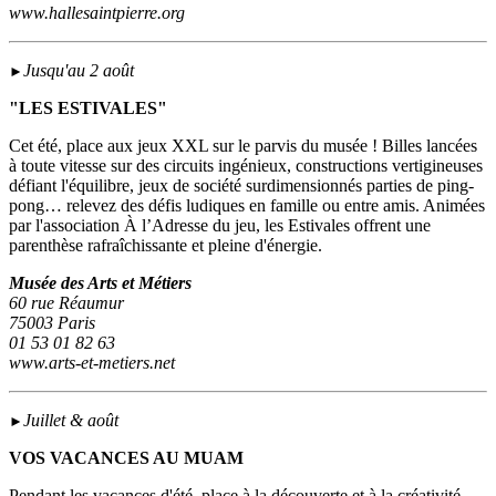
www.hallesaintpierre.org
Jusqu'au 2 août
►
"LES ESTIVALES"
Cet été, place aux jeux XXL sur le parvis du musée ! Billes lancées
à toute vitesse sur des circuits ingénieux, constructions vertigineuses
défiant l'équilibre, jeux de société surdimensionnés parties de ping-
pong… relevez des défis ludiques en famille ou entre amis. Animées
par l'association À l’Adresse du jeu, les Estivales offrent une
parenthèse rafraîchissante et pleine d'énergie.
Musée des Arts et Métiers
60 rue Réaumur
75003 Paris
01 53 01 82 63
www.arts-et-metiers.net
Juillet & août
►
VOS VACANCES AU MUAM
Pendant les vacances d'été, place à la découverte et à la créativité…