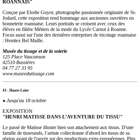
ROANNAIS"
Conçue par Elodie Guyot, photographe passionnée originaire de St-
Jodard, cette exposition rend hommage aux anciennes ouvrières en
bonneterie roannaise. Leurs portraits se croisent avec ceux des
élèves en filière Métiers de la mode du Lycée Carnot à Roanne.
Focus aussi sur l'une des dernières entreprises de tricotage roannaise
: Henitex Bel Maille.
Musée du tissage et de la soierie
125 Place Vaucanson
42510 Bussières
04 77 27 33 95
www.museedutissage.com
43 - Haute-Loire
Jusqu'au 18 octobre
►
EXPOSITION
"HENRI MATISSE DANS L’AVENTURE DU TISSU"
Le passé de Matisse illustre bien son attachement aux tissus. D'une
famille de tisserands, l’artiste collectionne d'abord les tissus de sa
région avant de l'ouvrir sur des productions extra européennes. Plus