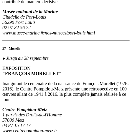
contribué de manière décisive.
Musée national de la Marine
Citadelle de Port-Louis
56290 Port-Louis
02 97 82 56 72
www.musee-marine.fr/nos-musees/port-louis.html
57 - Moselle
Jusqu'au 28 septembre
►
EXPOSITION
"FRANÇOIS MORELLET"
Inaugurant le centenaire de la naissance de François Morellet (1926-
2016), le Centre Pompidou-Metz présente une rétrospective en 100
œuvres allant de 1941 à 2016, la plus complète jamais réalisée à ce
jour.
Centre Pompidou-Metz
1 parvis des Droits-de-l'Homme
57000 Metz
03 87 15 17 17
www.centrepompidou-metz.fr