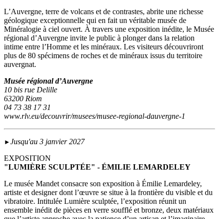
L’Auvergne, terre de volcans et de contrastes, abrite une richesse
géologique exceptionnelle qui en fait un véritable musée de
Minéralogie à ciel ouvert. À travers une exposition inédite, le Musée
régional d’Auvergne invite le public à plonger dans la relation
intime entre l’Homme et les minéraux. Les visiteurs découvriront
plus de 80 spécimens de roches et de minéraux issus du territoire
auvergnat.
Musée régional d’Auvergne
10 bis rue Delille
63200 Riom
04 73 38 17 31
www.rlv.eu/decouvrir/musees/musee-regional-dauvergne-1
Jusqu'au 3 janvier 2027
►
EXPOSITION
"LUMIÈRE SCULPTÉE" - ÉMILIE LEMARDELEY
Le musée Mandet consacre son exposition à Émilie Lemardeley,
artiste et designer dont l’œuvre se situe à la frontière du visible et du
vibratoire. Intitulée Lumière sculptée, l’exposition réunit un
ensemble inédit de pièces en verre soufflé et bronze, deux matériaux
que l’artiste approche avec la patience d’un artisan et l’imaginaire