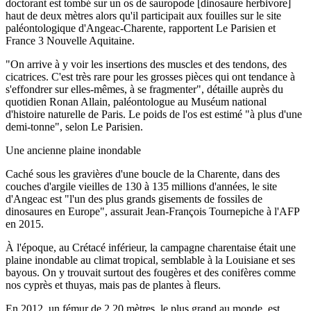
doctorant est tombé sur un os de sauropode [dinosaure herbivore]
haut de deux mètres alors qu'il participait aux fouilles sur le site
paléontologique d'Angeac-Charente, rapportent Le Parisien et
France 3 Nouvelle Aquitaine.
"On arrive à y voir les insertions des muscles et des tendons, des
cicatrices. C'est très rare pour les grosses pièces qui ont tendance à
s'effondrer sur elles-mêmes, à se fragmenter", détaille auprès du
quotidien Ronan Allain, paléontologue au Muséum national
d'histoire naturelle de Paris. Le poids de l'os est estimé "à plus d'une
demi-tonne", selon Le Parisien.
Une ancienne plaine inondable
Caché sous les gravières d'une boucle de la Charente, dans des
couches d'argile vieilles de 130 à 135 millions d'années, le site
d'Angeac est "l'un des plus grands gisements de fossiles de
dinosaures en Europe", assurait Jean-François Tournepiche à l'AFP
en 2015.
À l'époque, au Crétacé inférieur, la campagne charentaise était une
plaine inondable au climat tropical, semblable à la Louisiane et ses
bayous. On y trouvait surtout des fougères et des conifères comme
nos cyprès et thuyas, mais pas de plantes à fleurs.
En 2012, un fémur de 2,20 mètres, le plus grand au monde, est