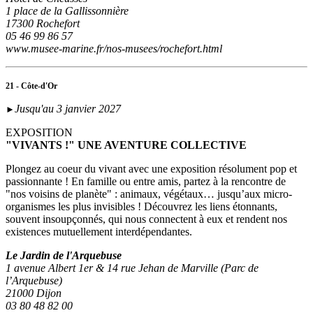
1 place de la Gallissonnière
17300 Rochefort
05 46 99 86 57
www.musee-marine.fr/nos-musees/rochefort.html
21 - Côte-d'Or
Jusqu'au 3 janvier 2027
►
EXPOSITION
"VIVANTS !" UNE AVENTURE COLLECTIVE
Plongez au coeur du vivant avec une exposition résolument pop et
passionnante ! En famille ou entre amis, partez à la rencontre de
"nos voisins de planète" : animaux, végétaux… jusqu’aux micro-
organismes les plus invisibles ! Découvrez les liens étonnants,
souvent insoupçonnés, qui nous connectent à eux et rendent nos
existences mutuellement interdépendantes.
Le Jardin de l'Arquebuse
1 avenue Albert 1er & 14 rue Jehan de Marville (Parc de
l’Arquebuse)
21000 Dijon
03 80 48 82 00