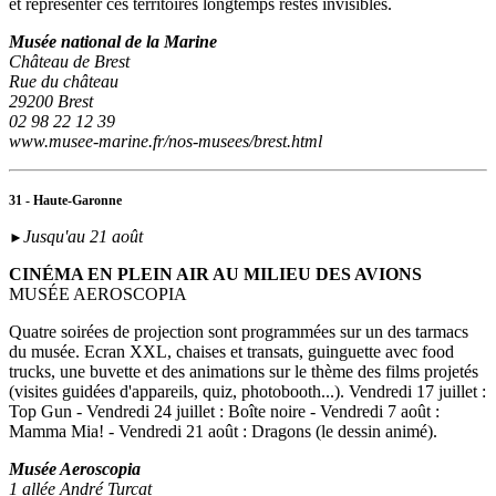
et représenter ces territoires longtemps restés invisibles.
Musée national de la Marine
Château de Brest
Rue du château
29200 Brest
02 98 22 12 39
www.musee-marine.fr/nos-musees/brest.html
31 - Haute-Garonne
Jusqu'au 21 août
►
CINÉMA EN PLEIN AIR AU MILIEU DES AVIONS
MUSÉE AEROSCOPIA
Quatre soirées de projection sont programmées sur un des tarmacs
du musée. Ecran XXL, chaises et transats, guinguette avec food
trucks, une buvette et des animations sur le thème des films projetés
(visites guidées d'appareils, quiz, photobooth...). Vendredi 17 juillet :
Top Gun - Vendredi 24 juillet : Boîte noire - Vendredi 7 août :
Mamma Mia! - Vendredi 21 août : Dragons (le dessin animé).
Musée Aeroscopia
1 allée André Turcat