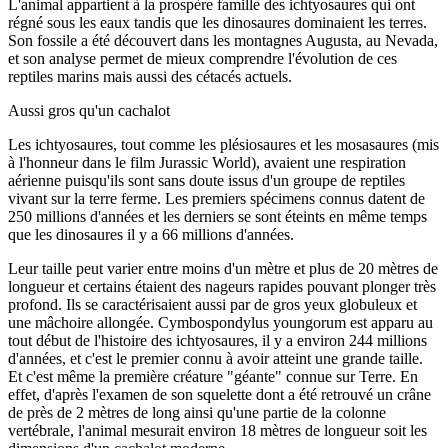
L'animal appartient à la prospère famille des ichtyosaures qui ont
régné sous les eaux tandis que les dinosaures dominaient les terres.
Son fossile a été découvert dans les montagnes Augusta, au Nevada,
et son analyse permet de mieux comprendre l'évolution de ces
reptiles marins mais aussi des cétacés actuels.
Aussi gros qu'un cachalot
Les ichtyosaures, tout comme les plésiosaures et les mosasaures (mis
à l'honneur dans le film Jurassic World), avaient une respiration
aérienne puisqu'ils sont sans doute issus d'un groupe de reptiles
vivant sur la terre ferme. Les premiers spécimens connus datent de
250 millions d'années et les derniers se sont éteints en même temps
que les dinosaures il y a 66 millions d'années.
Leur taille peut varier entre moins d'un mètre et plus de 20 mètres de
longueur et certains étaient des nageurs rapides pouvant plonger très
profond. Ils se caractérisaient aussi par de gros yeux globuleux et
une mâchoire allongée. Cymbospondylus youngorum est apparu au
tout début de l'histoire des ichtyosaures, il y a environ 244 millions
d'années, et c'est le premier connu à avoir atteint une grande taille.
Et c'est même la première créature "géante" connue sur Terre. En
effet, d'après l'examen de son squelette dont a été retrouvé un crâne
de près de 2 mètres de long ainsi qu'une partie de la colonne
vertébrale, l'animal mesurait environ 18 mètres de longueur soit les