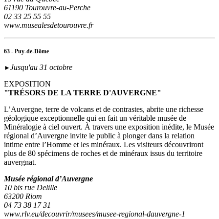
61190 Tourouvre-au-Perche
02 33 25 55 55
www.musealesdetourouvre.fr
63 - Puy-de-Dôme
Jusqu'au 31 octobre
►
EXPOSITION
"TRÉSORS DE LA TERRE D'AUVERGNE"
L’Auvergne, terre de volcans et de contrastes, abrite une richesse
géologique exceptionnelle qui en fait un véritable musée de
Minéralogie à ciel ouvert. À travers une exposition inédite, le Musée
régional d’Auvergne invite le public à plonger dans la relation
intime entre l’Homme et les minéraux. Les visiteurs découvriront
plus de 80 spécimens de roches et de minéraux issus du territoire
auvergnat.
Musée régional d’Auvergne
10 bis rue Delille
63200 Riom
04 73 38 17 31
www.rlv.eu/decouvrir/musees/musee-regional-dauvergne-1