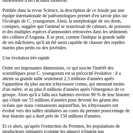
dimensions d'un cachalot moderne.
Publiée dans la revue Science, la description de ce fossile par une
équipe internationale de paléontologues permet d'en savoir plus sur
l'écologie de C. youngorum. Ainsi, la morphologie de ses dents,
coniques, suggère que l'animal se nourrissait de calmars, de poissons
et des multiples espèces d'ammonites retrouvées dans les sédiments
des collines d'Augusta. Il se peut, comme l'indique la grande taille
de ses mâchoires, qu'il ait été aussi capable de chasser des reptiles
marins plus petits ou des juvéniles.
Une évolution très rapide
Outre ses imposantes dimensions, ce qui suscite l'intérêt des
scientifiques pour C. youngorum est sa précocité évolutive : il a
atteint sa grande taille seulement 2,5 millions d'années après
l'apparition du plus ancien ichtyosaure connu, qui mesurait moins
d'un mètre, et au plus 8 millions d'années après l'émergence de ce
groupe. Alors qu'il a fallu aux baleines environ 90 % de leur histoire
qui s'étale sur 55 millions d'années pour devenir les géants des
océans que nous connaissons aujourd'hui, les ichtyosaures ont
évolué vers des tailles similaires au cours du premier pourcentage de
leur histoire qui a duré près de 150 millions d'années.
Et ce alors, qu'après l'extinction du Permien, les populations de
producteurs primaires (comme les algues) n'étaient pas