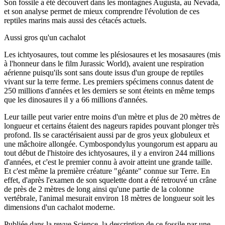
Son fossile a été découvert dans les montagnes Augusta, au Nevada,
et son analyse permet de mieux comprendre l'évolution de ces
reptiles marins mais aussi des cétacés actuels.
Aussi gros qu'un cachalot
Les ichtyosaures, tout comme les plésiosaures et les mosasaures (mis
à l'honneur dans le film Jurassic World), avaient une respiration
aérienne puisqu'ils sont sans doute issus d'un groupe de reptiles
vivant sur la terre ferme. Les premiers spécimens connus datent de
250 millions d'années et les derniers se sont éteints en même temps
que les dinosaures il y a 66 millions d'années.
Leur taille peut varier entre moins d'un mètre et plus de 20 mètres de
longueur et certains étaient des nageurs rapides pouvant plonger très
profond. Ils se caractérisaient aussi par de gros yeux globuleux et
une mâchoire allongée. Cymbospondylus youngorum est apparu au
tout début de l'histoire des ichtyosaures, il y a environ 244 millions
d'années, et c'est le premier connu à avoir atteint une grande taille.
Et c'est même la première créature "géante" connue sur Terre. En
effet, d'après l'examen de son squelette dont a été retrouvé un crâne
de près de 2 mètres de long ainsi qu'une partie de la colonne
vertébrale, l'animal mesurait environ 18 mètres de longueur soit les
dimensions d'un cachalot moderne.
Publiée dans la revue Science, la description de ce fossile par une