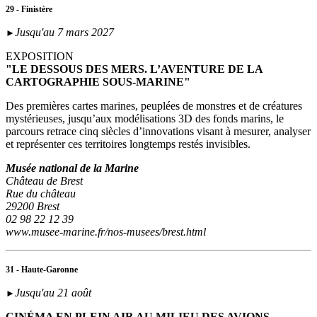
29 - Finistère
Jusqu'au 7 mars 2027
►
EXPOSITION
"LE DESSOUS DES MERS. L’AVENTURE DE LA
CARTOGRAPHIE SOUS-MARINE"
Des premières cartes marines, peuplées de monstres et de créatures
mystérieuses, jusqu’aux modélisations 3D des fonds marins, le
parcours retrace cinq siècles d’innovations visant à mesurer, analyser
et représenter ces territoires longtemps restés invisibles.
Musée national de la Marine
Château de Brest
Rue du château
29200 Brest
02 98 22 12 39
www.musee-marine.fr/nos-musees/brest.html
31 - Haute-Garonne
Jusqu'au 21 août
►
CINÉMA EN PLEIN AIR AU MILIEU DES AVIONS