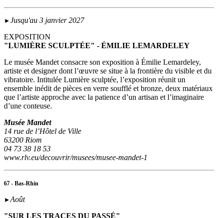
Jusqu'au 3 janvier 2027
►
EXPOSITION
"LUMIÈRE SCULPTÉE" - ÉMILIE LEMARDELEY
Le musée Mandet consacre son exposition à Émilie Lemardeley,
artiste et designer dont l’œuvre se situe à la frontière du visible et du
vibratoire. Intitulée Lumière sculptée, l’exposition réunit un
ensemble inédit de pièces en verre soufflé et bronze, deux matériaux
que l’artiste approche avec la patience d’un artisan et l’imaginaire
d’une conteuse.
Musée Mandet
14 rue de l’Hôtel de Ville
63200 Riom
04 73 38 18 53
www.rlv.eu/decouvrir/musees/musee-mandet-1
67 - Bas-Rhin
Août
►
"SUR LES TRACES DU PASSÉ"