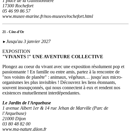
1 place de la Gallissonnière
17300 Rochefort
05 46 99 86 57
www.musee-marine.fr/nos-musees/rochefort.html
21 - Côte-d'Or
Jusqu'au 3 janvier 2027
►
EXPOSITION
"VIVANTS !" UNE AVENTURE COLLECTIVE
Plongez au coeur du vivant avec une exposition résolument pop et
passionnante ! En famille ou entre amis, partez à la rencontre de
"nos voisins de planète" : animaux, végétaux… jusqu’aux micro-
organismes les plus invisibles ! Découvrez les liens étonnants,
souvent insoupçonnés, qui nous connectent à eux et rendent nos
existences mutuellement interdépendantes.
Le Jardin de l'Arquebuse
1 avenue Albert 1er & 14 rue Jehan de Marville (Parc de
l’Arquebuse)
21000 Dijon
03 80 48 82 00
www.ma-nature.dijon.fr