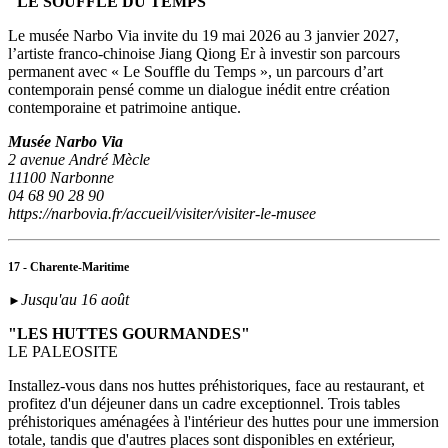
"LE SOUFFLE DU TEMPS"
Le musée Narbo Via invite du 19 mai 2026 au 3 janvier 2027,
l’artiste franco-chinoise Jiang Qiong Er à investir son parcours
permanent avec « Le Souffle du Temps », un parcours d’art
contemporain pensé comme un dialogue inédit entre création
contemporaine et patrimoine antique.
Musée Narbo Via
2 avenue André Mècle
11100 Narbonne
04 68 90 28 90
https://narbovia.fr/accueil/visiter/visiter-le-musee
17 - Charente-Maritime
Jusqu'au 16 août
►
"LES HUTTES GOURMANDES"
LE PALEOSITE
Installez-vous dans nos huttes préhistoriques, face au restaurant, et
profitez d'un déjeuner dans un cadre exceptionnel. Trois tables
préhistoriques aménagées à l'intérieur des huttes pour une immersion
totale, tandis que d'autres places sont disponibles en extérieur,