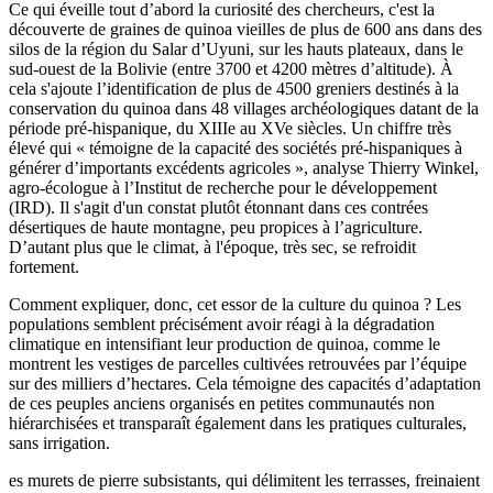
Ce qui éveille tout d’abord la curiosité des chercheurs, c'est la
découverte de graines de quinoa vieilles de plus de 600 ans dans des
silos de la région du Salar d’Uyuni, sur les hauts plateaux, dans le
sud-ouest de la Bolivie (entre 3700 et 4200 mètres d’altitude). À
cela s'ajoute l’identification de plus de 4500 greniers destinés à la
conservation du quinoa dans 48 villages archéologiques datant de la
période pré-hispanique, du XIIIe au XVe siècles. Un chiffre très
élevé qui « témoigne de la capacité des sociétés pré-hispaniques à
générer d’importants excédents agricoles », analyse Thierry Winkel,
agro-écologue à l’Institut de recherche pour le développement
(IRD). Il s'agit d'un constat plutôt étonnant dans ces contrées
désertiques de haute montagne, peu propices à l’agriculture.
D’autant plus que le climat, à l'époque, très sec, se refroidit
fortement.
Comment expliquer, donc, cet essor de la culture du quinoa ? Les
populations semblent précisément avoir réagi à la dégradation
climatique en intensifiant leur production de quinoa, comme le
montrent les vestiges de parcelles cultivées retrouvées par l’équipe
sur des milliers d’hectares. Cela témoigne des capacités d’adaptation
de ces peuples anciens organisés en petites communautés non
hiérarchisées et transparaît également dans les pratiques culturales,
sans irrigation.
es murets de pierre subsistants, qui délimitent les terrasses, freinaient