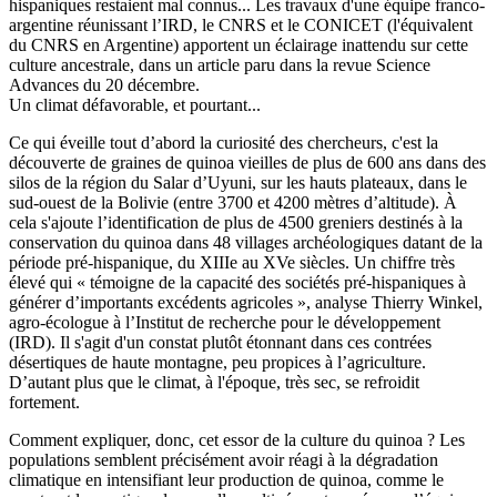
hispaniques restaient mal connus... Les travaux d'une équipe franco-
argentine réunissant l’IRD, le CNRS et le CONICET (l'équivalent
du CNRS en Argentine) apportent un éclairage inattendu sur cette
culture ancestrale, dans un article paru dans la revue Science
Advances du 20 décembre.
Un climat défavorable, et pourtant...
Ce qui éveille tout d’abord la curiosité des chercheurs, c'est la
découverte de graines de quinoa vieilles de plus de 600 ans dans des
silos de la région du Salar d’Uyuni, sur les hauts plateaux, dans le
sud-ouest de la Bolivie (entre 3700 et 4200 mètres d’altitude). À
cela s'ajoute l’identification de plus de 4500 greniers destinés à la
conservation du quinoa dans 48 villages archéologiques datant de la
période pré-hispanique, du XIIIe au XVe siècles. Un chiffre très
élevé qui « témoigne de la capacité des sociétés pré-hispaniques à
générer d’importants excédents agricoles », analyse Thierry Winkel,
agro-écologue à l’Institut de recherche pour le développement
(IRD). Il s'agit d'un constat plutôt étonnant dans ces contrées
désertiques de haute montagne, peu propices à l’agriculture.
D’autant plus que le climat, à l'époque, très sec, se refroidit
fortement.
Comment expliquer, donc, cet essor de la culture du quinoa ? Les
populations semblent précisément avoir réagi à la dégradation
climatique en intensifiant leur production de quinoa, comme le