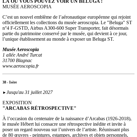
LÀ OÙ VOUS POUVEZ VOIR UN BELUGA !
MUSÉE AEROSCOPIA
C’est un nouvel emblème de l’aéronautique européenne qui rejoint
officiellement les collections du musée aeroscopia. Le "Beluga" ST
n°4 F-GSTD, Airbus A300-600 Super Transporter, fait désormais
partie du patrimoine conservé par le musée, qui devient à ce jour,
l’unique établissement au monde à exposer un Beluga ST.
Musée Aeroscopia
1 allée André Turcat
31700 Blagnac
www.aeroscopia.fr
38 - Isère
Jusqu'au 31 juillet 2027
►
EXPOSITION
"ARCABAS RÉTROSPECTIVE"
À l’occasion du centenaire de la naissance d’Arcabas (1926-2018),
le musée Hébert lui consacre une rétrospective inédite et invite à
poser un regard nouveau sur l’univers de l’artiste. Réunissant plus
de 80 œuvres - peintures, estampes, archives et objets personnels,