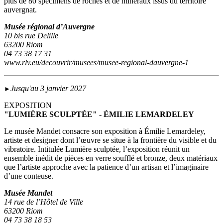
plus de 80 spécimens de roches et de minéraux issus du territoire
auvergnat.
Musée régional d’Auvergne
10 bis rue Delille
63200 Riom
04 73 38 17 31
www.rlv.eu/decouvrir/musees/musee-regional-dauvergne-1
Jusqu'au 3 janvier 2027
►
EXPOSITION
"LUMIÈRE SCULPTÉE" - ÉMILIE LEMARDELEY
Le musée Mandet consacre son exposition à Émilie Lemardeley,
artiste et designer dont l’œuvre se situe à la frontière du visible et du
vibratoire. Intitulée Lumière sculptée, l’exposition réunit un
ensemble inédit de pièces en verre soufflé et bronze, deux matériaux
que l’artiste approche avec la patience d’un artisan et l’imaginaire
d’une conteuse.
Musée Mandet
14 rue de l’Hôtel de Ville
63200 Riom
04 73 38 18 53