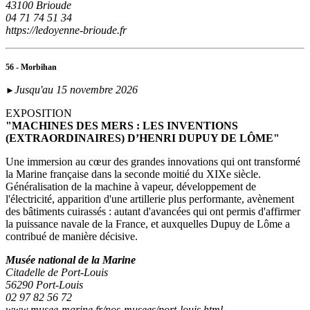
43100 Brioude
04 71 74 51 34
https://ledoyenne-brioude.fr
56 - Morbihan
Jusqu'au 15 novembre 2026
►
EXPOSITION
"MACHINES DES MERS : LES INVENTIONS
(EXTRAORDINAIRES) D’HENRI DUPUY DE LÔME"
Une immersion au cœur des grandes innovations qui ont transformé
la Marine française dans la seconde moitié du XIXe siècle.
Généralisation de la machine à vapeur, développement de
l'électricité, apparition d'une artillerie plus performante, avènement
des bâtiments cuirassés : autant d'avancées qui ont permis d'affirmer
la puissance navale de la France, et auxquelles Dupuy de Lôme a
contribué de manière décisive.
Musée national de la Marine
Citadelle de Port-Louis
56290 Port-Louis
02 97 82 56 72
www.musee-marine.fr/nos-musees/port-louis.html