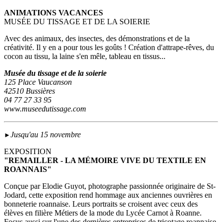
ANIMATIONS VACANCES
MUSÉE DU TISSAGE ET DE LA SOIERIE
Avec des animaux, des insectes, des démonstrations et de la
créativité. Il y en a pour tous les goûts ! Création d'attrape-rêves, du
cocon au tissu, la laine s'en mêle, tableau en tissus...
Musée du tissage et de la soierie
125 Place Vaucanson
42510 Bussières
04 77 27 33 95
www.museedutissage.com
Jusqu'au 15 novembre
►
EXPOSITION
"REMAILLER - LA MÉMOIRE VIVE DU TEXTILE EN
ROANNAIS"
Conçue par Elodie Guyot, photographe passionnée originaire de St-
Jodard, cette exposition rend hommage aux anciennes ouvrières en
bonneterie roannaise. Leurs portraits se croisent avec ceux des
élèves en filière Métiers de la mode du Lycée Carnot à Roanne.
Focus aussi sur l'une des dernières entreprises de tricotage roannaise