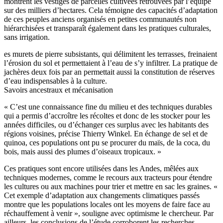
montrent les vestiges de parcelles cultivées retrouvées par l’équipe
sur des milliers d’hectares. Cela témoigne des capacités d’adaptation
de ces peuples anciens organisés en petites communautés non
hiérarchisées et transparaît également dans les pratiques culturales,
sans irrigation.
es murets de pierre subsistants, qui délimitent les terrasses, freinaient
l’érosion du sol et permettaient à l’eau de s’y infiltrer. La pratique de
jachères deux fois par an permettait aussi la constitution de réserves
d’eau indispensables à la culture.
Savoirs ancestraux et mécanisation
« C’est une connaissance fine du milieu et des techniques durables
qui a permis d’accroître les récoltes et donc de les stocker pour les
années difficiles, ou d’échanger ces surplus avec les habitants des
régions voisines, précise Thierry Winkel. En échange de sel et de
quinoa, ces populations ont pu se procurer du maïs, de la coca, du
bois, mais aussi des plumes d’oiseaux tropicaux. »
Ces pratiques sont encore utilisées dans les Andes, mêlées aux
techniques modernes, comme le recours aux tracteurs pour étendre
les cultures ou aux machines pour trier et mettre en sac les graines. «
Cet exemple d’adaptation aux changements climatiques passés
montre que les populations locales ont les moyens de faire face au
réchauffement à venir », souligne avec optimisme le chercheur. Par
ailleurs, les conclusions de l’étude corroborent les recherches