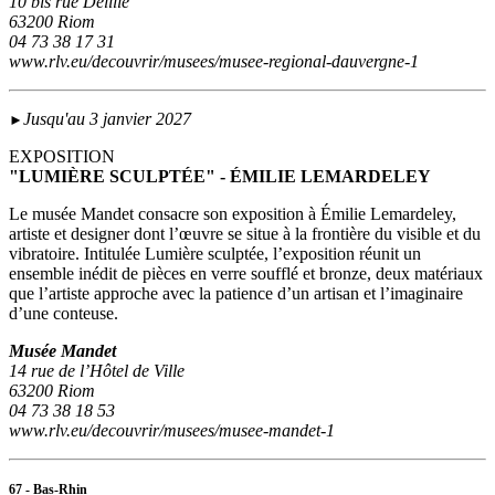
10 bis rue Delille
63200 Riom
04 73 38 17 31
www.rlv.eu/decouvrir/musees/musee-regional-dauvergne-1
Jusqu'au 3 janvier 2027
►
EXPOSITION
"LUMIÈRE SCULPTÉE" - ÉMILIE LEMARDELEY
Le musée Mandet consacre son exposition à Émilie Lemardeley,
artiste et designer dont l’œuvre se situe à la frontière du visible et du
vibratoire. Intitulée Lumière sculptée, l’exposition réunit un
ensemble inédit de pièces en verre soufflé et bronze, deux matériaux
que l’artiste approche avec la patience d’un artisan et l’imaginaire
d’une conteuse.
Musée Mandet
14 rue de l’Hôtel de Ville
63200 Riom
04 73 38 18 53
www.rlv.eu/decouvrir/musees/musee-mandet-1
67 - Bas-Rhin