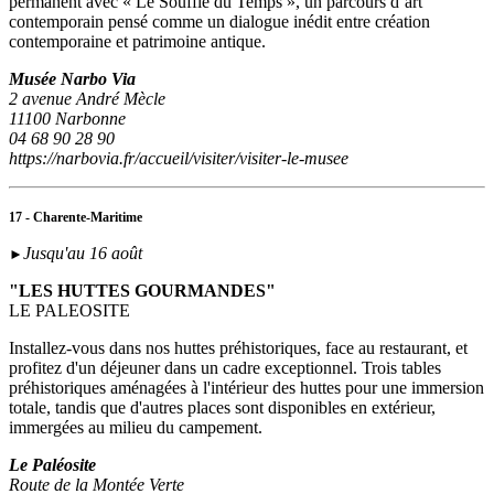
permanent avec « Le Souffle du Temps », un parcours d’art
contemporain pensé comme un dialogue inédit entre création
contemporaine et patrimoine antique.
Musée Narbo Via
2 avenue André Mècle
11100 Narbonne
04 68 90 28 90
https://narbovia.fr/accueil/visiter/visiter-le-musee
17 - Charente-Maritime
Jusqu'au 16 août
►
"LES HUTTES GOURMANDES"
LE PALEOSITE
Installez-vous dans nos huttes préhistoriques, face au restaurant, et
profitez d'un déjeuner dans un cadre exceptionnel. Trois tables
préhistoriques aménagées à l'intérieur des huttes pour une immersion
totale, tandis que d'autres places sont disponibles en extérieur,
immergées au milieu du campement.
Le Paléosite
Route de la Montée Verte