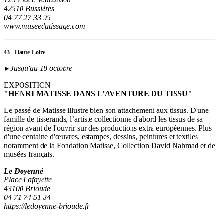
42510 Bussières
04 77 27 33 95
www.museedutissage.com
43 - Haute-Loire
Jusqu'au 18 octobre
►
EXPOSITION
"HENRI MATISSE DANS L’AVENTURE DU TISSU"
Le passé de Matisse illustre bien son attachement aux tissus. D'une
famille de tisserands, l’artiste collectionne d'abord les tissus de sa
région avant de l'ouvrir sur des productions extra européennes. Plus
d'une centaine d'œuvres, estampes, dessins, peintures et textiles
notamment de la Fondation Matisse, Collection David Nahmad et de
musées français.
Le Doyenné
Place Lafayette
43100 Brioude
04 71 74 51 34
https://ledoyenne-brioude.fr