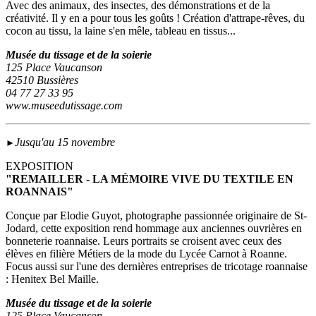
Avec des animaux, des insectes, des démonstrations et de la
créativité. Il y en a pour tous les goûts ! Création d'attrape-rêves, du
cocon au tissu, la laine s'en mêle, tableau en tissus...
Musée du tissage et de la soierie
125 Place Vaucanson
42510 Bussières
04 77 27 33 95
www.museedutissage.com
Jusqu'au 15 novembre
►
EXPOSITION
"REMAILLER - LA MÉMOIRE VIVE DU TEXTILE EN
ROANNAIS"
Conçue par Elodie Guyot, photographe passionnée originaire de St-
Jodard, cette exposition rend hommage aux anciennes ouvrières en
bonneterie roannaise. Leurs portraits se croisent avec ceux des
élèves en filière Métiers de la mode du Lycée Carnot à Roanne.
Focus aussi sur l'une des dernières entreprises de tricotage roannaise
: Henitex Bel Maille.
Musée du tissage et de la soierie
125 Place Vaucanson