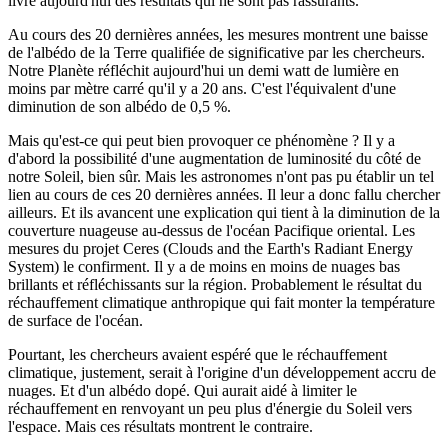
livre aujourd'hui des résultats qui ne sont pas rassurants.
Au cours des 20 dernières années, les mesures montrent une baisse
de l'albédo de la Terre qualifiée de significative par les chercheurs.
Notre Planète réfléchit aujourd'hui un demi watt de lumière en
moins par mètre carré qu'il y a 20 ans. C'est l'équivalent d'une
diminution de son albédo de 0,5 %.
Mais qu'est-ce qui peut bien provoquer ce phénomène ? Il y a
d'abord la possibilité d'une augmentation de luminosité du côté de
notre Soleil, bien sûr. Mais les astronomes n'ont pas pu établir un tel
lien au cours de ces 20 dernières années. Il leur a donc fallu chercher
ailleurs. Et ils avancent une explication qui tient à la diminution de la
couverture nuageuse au-dessus de l'océan Pacifique oriental. Les
mesures du projet Ceres (Clouds and the Earth's Radiant Energy
System) le confirment. Il y a de moins en moins de nuages bas
brillants et réfléchissants sur la région. Probablement le résultat du
réchauffement climatique anthropique qui fait monter la température
de surface de l'océan.
Pourtant, les chercheurs avaient espéré que le réchauffement
climatique, justement, serait à l'origine d'un développement accru de
nuages. Et d'un albédo dopé. Qui aurait aidé à limiter le
réchauffement en renvoyant un peu plus d'énergie du Soleil vers
l'espace. Mais ces résultats montrent le contraire.