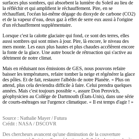
surfaces plus sombres, qui absorbent la lumière du Soleil au lieu de
la réfléchir et qui amplifient le réchauffement. Pire, en se
réchauffant, l'océan lui-même dégage du dioxyde de carbone (CO2)
et de la vapeur d’eau, deux gaz à effet de serre eux aussi à l'origine
d'un réchauffement supplémentaire.
Lorsque c'est la calotte glaciaire qui fond, ce sont des terres, elles
aussi sombres qui sont mises à jour. Pire, là encore, le niveau des
mers monte. Les eaux plus hautes et plus chaudes accélèrent encore
la fonte de la glace. Une autre boucle de rétroaction qui s'active au
détriment de notre climat.
Mais en réduisant nos émissions de GES, nous pouvons refaire
baisser les températures, refaire tomber la neige et régénérer la glace
des pôles. Et de fait, restaurer l'albédo de notre Planète. « Plus on
attend, plus cela deviendra difficile à faire. Celui prendra quelques
années. Mais c'est toujours possible », assure Don Perovich,
géophysicien au Collège de Dartmouth (États-Unis), dans une série
de courts-métrages sur l'urgence climatique. « Il est temps d'agir ! »
Source : Nathalie Mayer / Futura
Crédit : NASA / DSCOVR
Des chercheurs avancent qu'une diminution de la couverture