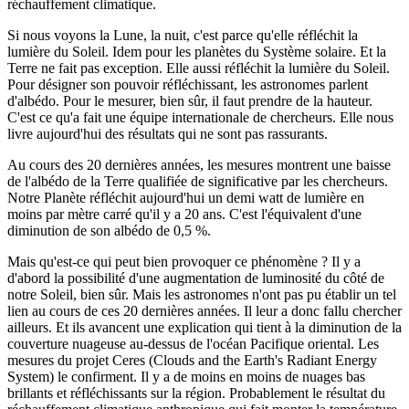
réchauffement climatique.
Si nous voyons la Lune, la nuit, c'est parce qu'elle réfléchit la
lumière du Soleil. Idem pour les planètes du Système solaire. Et la
Terre ne fait pas exception. Elle aussi réfléchit la lumière du Soleil.
Pour désigner son pouvoir réfléchissant, les astronomes parlent
d'albédo. Pour le mesurer, bien sûr, il faut prendre de la hauteur.
C'est ce qu'a fait une équipe internationale de chercheurs. Elle nous
livre aujourd'hui des résultats qui ne sont pas rassurants.
Au cours des 20 dernières années, les mesures montrent une baisse
de l'albédo de la Terre qualifiée de significative par les chercheurs.
Notre Planète réfléchit aujourd'hui un demi watt de lumière en
moins par mètre carré qu'il y a 20 ans. C'est l'équivalent d'une
diminution de son albédo de 0,5 %.
Mais qu'est-ce qui peut bien provoquer ce phénomène ? Il y a
d'abord la possibilité d'une augmentation de luminosité du côté de
notre Soleil, bien sûr. Mais les astronomes n'ont pas pu établir un tel
lien au cours de ces 20 dernières années. Il leur a donc fallu chercher
ailleurs. Et ils avancent une explication qui tient à la diminution de la
couverture nuageuse au-dessus de l'océan Pacifique oriental. Les
mesures du projet Ceres (Clouds and the Earth's Radiant Energy
System) le confirment. Il y a de moins en moins de nuages bas
brillants et réfléchissants sur la région. Probablement le résultat du