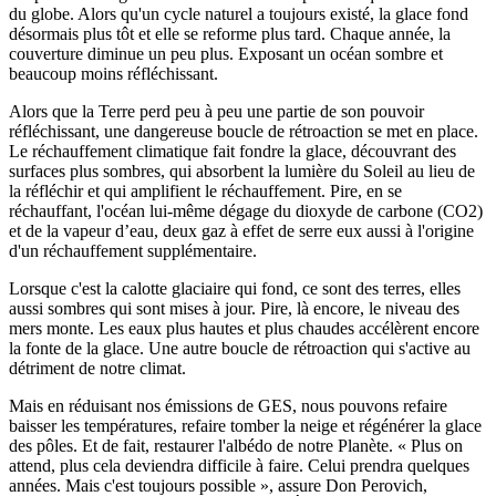
du globe. Alors qu'un cycle naturel a toujours existé, la glace fond
désormais plus tôt et elle se reforme plus tard. Chaque année, la
couverture diminue un peu plus. Exposant un océan sombre et
beaucoup moins réfléchissant.
Alors que la Terre perd peu à peu une partie de son pouvoir
réfléchissant, une dangereuse boucle de rétroaction se met en place.
Le réchauffement climatique fait fondre la glace, découvrant des
surfaces plus sombres, qui absorbent la lumière du Soleil au lieu de
la réfléchir et qui amplifient le réchauffement. Pire, en se
réchauffant, l'océan lui-même dégage du dioxyde de carbone (CO2)
et de la vapeur d’eau, deux gaz à effet de serre eux aussi à l'origine
d'un réchauffement supplémentaire.
Lorsque c'est la calotte glaciaire qui fond, ce sont des terres, elles
aussi sombres qui sont mises à jour. Pire, là encore, le niveau des
mers monte. Les eaux plus hautes et plus chaudes accélèrent encore
la fonte de la glace. Une autre boucle de rétroaction qui s'active au
détriment de notre climat.
Mais en réduisant nos émissions de GES, nous pouvons refaire
baisser les températures, refaire tomber la neige et régénérer la glace
des pôles. Et de fait, restaurer l'albédo de notre Planète. « Plus on
attend, plus cela deviendra difficile à faire. Celui prendra quelques
années. Mais c'est toujours possible », assure Don Perovich,