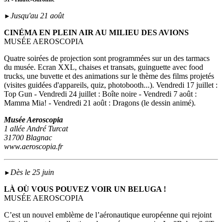
Jusqu'au 21 août
►
CINÉMA EN PLEIN AIR AU MILIEU DES AVIONS
MUSÉE AEROSCOPIA
Quatre soirées de projection sont programmées sur un des tarmacs
du musée. Ecran XXL, chaises et transats, guinguette avec food
trucks, une buvette et des animations sur le thème des films projetés
(visites guidées d'appareils, quiz, photobooth...). Vendredi 17 juillet :
Top Gun - Vendredi 24 juillet : Boîte noire - Vendredi 7 août :
Mamma Mia! - Vendredi 21 août : Dragons (le dessin animé).
Musée Aeroscopia
1 allée André Turcat
31700 Blagnac
www.aeroscopia.fr
Dès le 25 juin
►
LÀ OÙ VOUS POUVEZ VOIR UN BELUGA !
MUSÉE AEROSCOPIA
C’est un nouvel emblème de l’aéronautique européenne qui rejoint