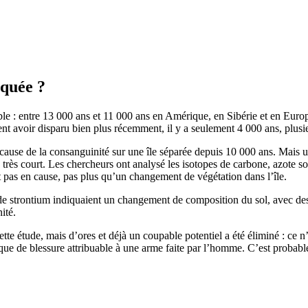
iquée ?
: entre 13 000 ans et 11 000 ans en Amérique, en Sibérie et en Europe. 
lent avoir disparu bien plus récemment, il y a seulement 4 000 ans, plus
ause de la consanguinité sur une île séparée depuis 10 000 ans. Mais 
ès court. Les chercheurs ont analysé les isotopes de carbone, azote so
 pas en cause, pas plus qu’un changement de végétation dans l’île.
de strontium indiquaient un changement de composition du sol, avec des 
ité.
 cette étude, mais d’ores et déjà un coupable potentiel a été éliminé : ce
ue de blessure attribuable à une arme faite par l’homme. C’est probab