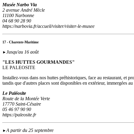
Musée Narbo Via
2 avenue André Mècle
11100 Narbonne
04 68 90 28 90
https://narbovia.fr/accueil/visiter/visiter-le-musee
17 - Charente-Maritime
Jusqu'au 16 août
►
"LES HUTTES GOURMANDES"
LE PALEOSITE
Installez-vous dans nos huttes préhistoriques, face au restaurant, et p
tandis que d'autres places sont disponibles en extérieur, immergées a
Le Paléosite
Route de la Montée Verte
17770 Saint-Césaire
05 46 97 90 90
https://paleosite.fr
A partir du 25 septembre
►