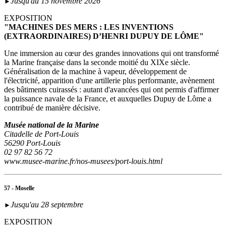
Jusqu'au 15 novembre 2026
►
EXPOSITION
"MACHINES DES MERS : LES INVENTIONS
(EXTRAORDINAIRES) D’HENRI DUPUY DE LÔME"
Une immersion au cœur des grandes innovations qui ont transformé
la Marine française dans la seconde moitié du XIXe siècle.
Généralisation de la machine à vapeur, développement de
l'électricité, apparition d'une artillerie plus performante, avènement
des bâtiments cuirassés : autant d'avancées qui ont permis d'affirmer
la puissance navale de la France, et auxquelles Dupuy de Lôme a
contribué de manière décisive.
Musée national de la Marine
Citadelle de Port-Louis
56290 Port-Louis
02 97 82 56 72
www.musee-marine.fr/nos-musees/port-louis.html
57 - Moselle
Jusqu'au 28 septembre
►
EXPOSITION