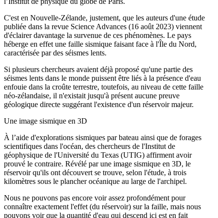
l’Institut de physique du globe de Paris.
C'est en Nouvelle-Zélande, justement, que les auteurs d'une étude
publiée dans la revue Science Advances (16 août 2023) viennent
d'éclairer davantage la survenue de ces phénomènes. Le pays
héberge en effet une faille sismique faisant face à l'Île du Nord,
caractérisée par des séismes lents.
Si plusieurs chercheurs avaient déjà proposé qu'une partie des
séismes lents dans le monde puissent être liés à la présence d'eau
enfouie dans la croûte terrestre, toutefois, au niveau de cette faille
néo-zélandaise, il n'existait jusqu'à présent aucune preuve
géologique directe suggérant l'existence d'un réservoir majeur.
Une image sismique en 3D
À l’aide d'explorations sismiques par bateau ainsi que de forages
scientifiques dans l'océan, des chercheurs de l'Institut de
géophysique de l'Université du Texas (UTIG) affirment avoir
prouvé le contraire. Révélé par une image sismique en 3D, le
réservoir qu'ils ont découvert se trouve, selon l'étude, à trois
kilomètres sous le plancher océanique au large de l'archipel.
Nous ne pouvons pas encore voir assez profondément pour
connaître exactement l'effet (du réservoir) sur la faille, mais nous
pouvons voir que la quantité d'eau qui descend ici est en fait