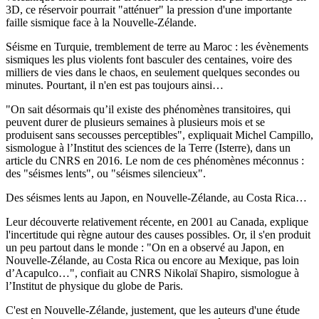
3D, ce réservoir pourrait "atténuer" la pression d'une importante
faille sismique face à la Nouvelle-Zélande.
Séisme en Turquie, tremblement de terre au Maroc : les évènements
sismiques les plus violents font basculer des centaines, voire des
milliers de vies dans le chaos, en seulement quelques secondes ou
minutes. Pourtant, il n'en est pas toujours ainsi…
"On sait désormais qu’il existe des phénomènes transitoires, qui
peuvent durer de plusieurs semaines à plusieurs mois et se
produisent sans secousses perceptibles", expliquait Michel Campillo,
sismologue à l’Institut des sciences de la Terre (Isterre), dans un
article du CNRS en 2016. Le nom de ces phénomènes méconnus :
des "séismes lents", ou "séismes silencieux".
Des séismes lents au Japon, en Nouvelle-Zélande, au Costa Rica…
Leur découverte relativement récente, en 2001 au Canada, explique
l'incertitude qui règne autour des causes possibles. Or, il s'en produit
un peu partout dans le monde : "On en a observé au Japon, en
Nouvelle-Zélande, au Costa Rica ou encore au Mexique, pas loin
d’Acapulco…", confiait au CNRS Nikolaï Shapiro, sismologue à
l’Institut de physique du globe de Paris.
C'est en Nouvelle-Zélande, justement, que les auteurs d'une étude