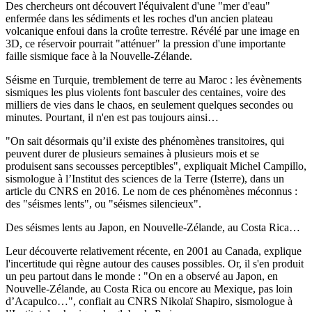
Des chercheurs ont découvert l'équivalent d'une "mer d'eau"
enfermée dans les sédiments et les roches d'un ancien plateau
volcanique enfoui dans la croûte terrestre. Révélé par une image en
3D, ce réservoir pourrait "atténuer" la pression d'une importante
faille sismique face à la Nouvelle-Zélande.
Séisme en Turquie, tremblement de terre au Maroc : les évènements
sismiques les plus violents font basculer des centaines, voire des
milliers de vies dans le chaos, en seulement quelques secondes ou
minutes. Pourtant, il n'en est pas toujours ainsi…
"On sait désormais qu’il existe des phénomènes transitoires, qui
peuvent durer de plusieurs semaines à plusieurs mois et se
produisent sans secousses perceptibles", expliquait Michel Campillo,
sismologue à l’Institut des sciences de la Terre (Isterre), dans un
article du CNRS en 2016. Le nom de ces phénomènes méconnus :
des "séismes lents", ou "séismes silencieux".
Des séismes lents au Japon, en Nouvelle-Zélande, au Costa Rica…
Leur découverte relativement récente, en 2001 au Canada, explique
l'incertitude qui règne autour des causes possibles. Or, il s'en produit
un peu partout dans le monde : "On en a observé au Japon, en
Nouvelle-Zélande, au Costa Rica ou encore au Mexique, pas loin
d’Acapulco…", confiait au CNRS Nikolaï Shapiro, sismologue à