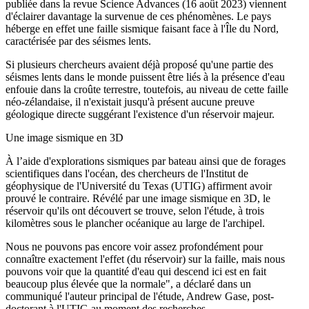
publiée dans la revue Science Advances (16 août 2023) viennent
d'éclairer davantage la survenue de ces phénomènes. Le pays
héberge en effet une faille sismique faisant face à l'Île du Nord,
caractérisée par des séismes lents.
Si plusieurs chercheurs avaient déjà proposé qu'une partie des
séismes lents dans le monde puissent être liés à la présence d'eau
enfouie dans la croûte terrestre, toutefois, au niveau de cette faille
néo-zélandaise, il n'existait jusqu'à présent aucune preuve
géologique directe suggérant l'existence d'un réservoir majeur.
Une image sismique en 3D
À l’aide d'explorations sismiques par bateau ainsi que de forages
scientifiques dans l'océan, des chercheurs de l'Institut de
géophysique de l'Université du Texas (UTIG) affirment avoir
prouvé le contraire. Révélé par une image sismique en 3D, le
réservoir qu'ils ont découvert se trouve, selon l'étude, à trois
kilomètres sous le plancher océanique au large de l'archipel.
Nous ne pouvons pas encore voir assez profondément pour
connaître exactement l'effet (du réservoir) sur la faille, mais nous
pouvons voir que la quantité d'eau qui descend ici est en fait
beaucoup plus élevée que la normale", a déclaré dans un
communiqué l'auteur principal de l'étude, Andrew Gase, post-
doctorant à l'UTIG au moment des recherches.