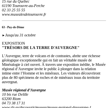
15 rue du Quebec
61190 Tourouvre-au-Perche
02 33 25 55 55
www.musealesdetourouvre.fr
63 - Puy-de-Dôme
Jusqu'au 31 octobre
►
EXPOSITION
"TRÉSORS DE LA TERRE D'AUVERGNE"
L’Auvergne, terre de volcans et de contrastes, abrite une richesse
géologique exceptionnelle qui en fait un véritable musée de
Minéralogie à ciel ouvert. À travers une exposition inédite, le Musée
régional d’Auvergne invite le public à plonger dans la relation
intime entre l’Homme et les minéraux. Les visiteurs découvriront
plus de 80 spécimens de roches et de minéraux issus du territoire
auvergnat.
Musée régional d’Auvergne
10 bis rue Delille
63200 Riom
04 73 38 17 31
www.rlv.eu/decouvrir/musees/musee-regional-dauvergne-1