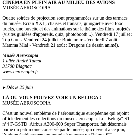
CINÉMA EN PLEIN AIR AU MILIEU DES AVIONS
MUSÉE AEROSCOPIA
Quatre soirées de projection sont programmées sur un des tarmacs
du musée. Ecran XXL, chaises et transats, guinguette avec food
trucks, une buvette et des animations sur le thème des films projetés
(visites guidées d'appareils, quiz, photobooth...). Vendredi 17 juillet :
Top Gun - Vendredi 24 juillet : Boîte noire - Vendredi 7 août :
Mamma Mia! - Vendredi 21 août : Dragons (le dessin animé).
Musée Aeroscopia
1 allée André Turcat
31700 Blagnac
www.aeroscopia.fr
Dès le 25 juin
►
LÀ OÙ VOUS POUVEZ VOIR UN BELUGA !
MUSÉE AEROSCOPIA
C’est un nouvel emblème de l’aéronautique européenne qui rejoint
officiellement les collections du musée aeroscopia. Le "Beluga" ST
n°4 F-GSTD, Airbus A300-600 Super Transporter, fait désormais
partie du patrimoine conservé par le musée, qui devient à ce jour,
l’unique établissement au monde à exposer un Beluga ST.