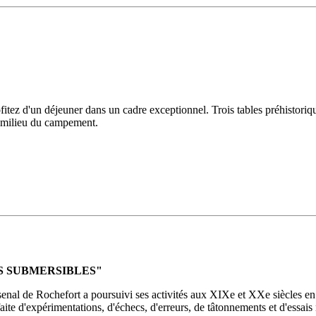
rofitez d'un déjeuner dans un cadre exceptionnel. Trois tables préhistori
u milieu du campement.
S SUBMERSIBLES"
senal de Rochefort a poursuivi ses activités aux XIXe et XXe siècles en s
e faite d'expérimentations, d'échecs, d'erreurs, de tâtonnements et d'essa