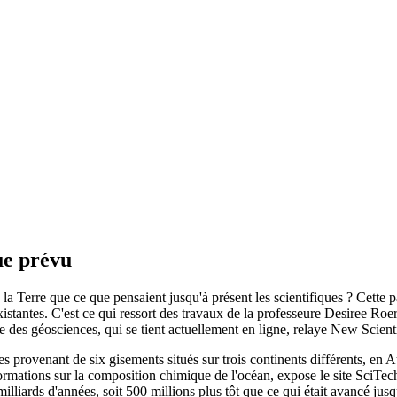
que prévu
e la Terre que ce que pensaient jusqu'à présent les scientifiques ? Cette pa
existantes. C'est ce qui ressort des travaux de la professeure Desiree Ro
 des géosciences, qui se tient actuellement en ligne, relaye New Scienti
ches provenant de six gisements situés sur trois continents différents, e
mations sur la composition chimique de l'océan, expose le site SciTech 
 milliards d'années, soit 500 millions plus tôt que ce qui était avancé jusq