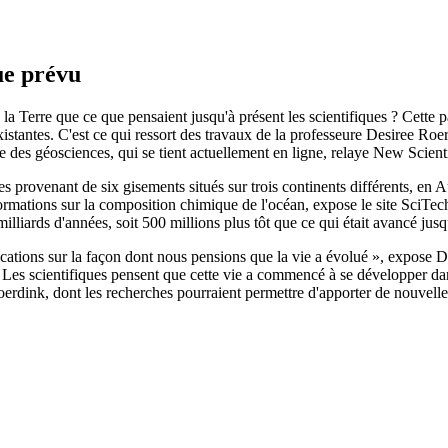
que prévu
e la Terre que ce que pensaient jusqu'à présent les scientifiques ? Cette pa
existantes. C'est ce qui ressort des travaux de la professeure Desiree Ro
 des géosciences, qui se tient actuellement en ligne, relaye New Scienti
ches provenant de six gisements situés sur trois continents différents, e
mations sur la composition chimique de l'océan, expose le site SciTech 
 milliards d'années, soit 500 millions plus tôt que ce qui était avancé jusq
ations sur la façon dont nous pensions que la vie a évolué », expose Des
. Les scientifiques pensent que cette vie a commencé à se développer dan
erdink, dont les recherches pourraient permettre d'apporter de nouvelles