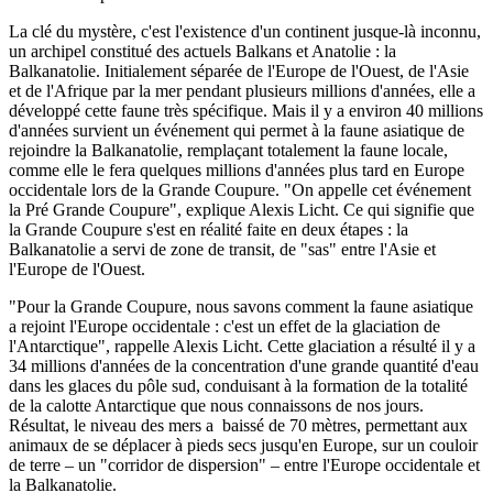
La clé du mystère, c'est l'existence d'un continent jusque-là inconnu,
un archipel constitué des actuels Balkans et Anatolie : la
Balkanatolie. Initialement séparée de l'Europe de l'Ouest, de l'Asie
et de l'Afrique par la mer pendant plusieurs millions d'années, elle a
développé cette faune très spécifique. Mais il y a environ 40 millions
d'années survient un événement qui permet à la faune asiatique de
rejoindre la Balkanatolie, remplaçant totalement la faune locale,
comme elle le fera quelques millions d'années plus tard en Europe
occidentale lors de la Grande Coupure. "On appelle cet événement
la Pré Grande Coupure", explique Alexis Licht. Ce qui signifie que
la Grande Coupure s'est en réalité faite en deux étapes : la
Balkanatolie a servi de zone de transit, de "sas" entre l'Asie et
l'Europe de l'Ouest.
"Pour la Grande Coupure, nous savons comment la faune asiatique
a rejoint l'Europe occidentale : c'est un effet de la glaciation de
l'Antarctique", rappelle Alexis Licht. Cette glaciation a résulté il y a
34 millions d'années de la concentration d'une grande quantité d'eau
dans les glaces du pôle sud, conduisant à la formation de la totalité
de la calotte Antarctique que nous connaissons de nos jours.
Résultat, le niveau des mers a baissé de 70 mètres, permettant aux
animaux de se déplacer à pieds secs jusqu'en Europe, sur un couloir
de terre – un "corridor de dispersion" – entre l'Europe occidentale et
la Balkanatolie.