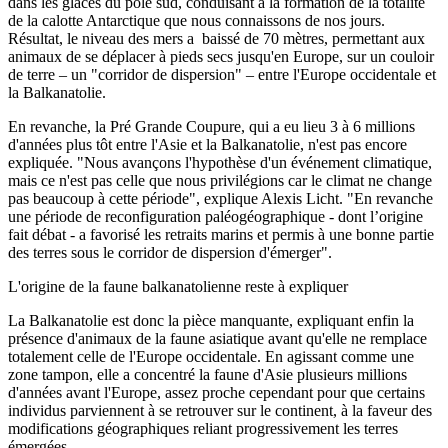
dans les glaces du pôle sud, conduisant à la formation de la totalité
de la calotte Antarctique que nous connaissons de nos jours.
Résultat, le niveau des mers a baissé de 70 mètres, permettant aux
animaux de se déplacer à pieds secs jusqu'en Europe, sur un couloir
de terre – un "corridor de dispersion" – entre l'Europe occidentale et
la Balkanatolie.
En revanche, la Pré Grande Coupure, qui a eu lieu 3 à 6 millions
d'années plus tôt entre l'Asie et la Balkanatolie, n'est pas encore
expliquée. "Nous avançons l'hypothèse d'un événement climatique,
mais ce n'est pas celle que nous privilégions car le climat ne change
pas beaucoup à cette période", explique Alexis Licht. "En revanche
une période de reconfiguration paléogéographique - dont l’origine
fait débat - a favorisé les retraits marins et permis à une bonne partie
des terres sous le corridor de dispersion d'émerger".
L'origine de la faune balkanatolienne reste à expliquer
La Balkanatolie est donc la pièce manquante, expliquant enfin la
présence d'animaux de la faune asiatique avant qu'elle ne remplace
totalement celle de l'Europe occidentale. En agissant comme une
zone tampon, elle a concentré la faune d'Asie plusieurs millions
d'années avant l'Europe, assez proche cependant pour que certains
individus parviennent à se retrouver sur le continent, à la faveur des
modifications géographiques reliant progressivement les terres
émergées.