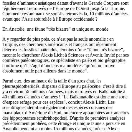
fossiles d’animaux asiatiques datant d'avant la Grande Coupure sont
régulièrement retrouvés de l’Europe de l’Ouest jusqu’à la Turquie.
Comment ces animaux se sont-ils retrouvés là, 10 millions d’années
avant que l’Asie soit reliée à l’Europe occidentale ?
En Anatolie, une faune "très bizarre" et unique au monde
A y regarder de plus près, ce n’est pas la seule anomalie : en
Turquie, des chercheurs américains et français ont récemment
déterré des fossiles inattendus, témoins d’une “faune très bizarre”,
raconte le chercheur Alexis Licht à Sciences et Avenir. Invité par ses
confrères paléontologues, ce spécialiste en paléo et bio-géographie
confirme qu’il s’agit d’anciens mammifères “qu’on ne trouve
absolument nulle part ailleurs dans le monde”.
Parmi eux, des animaux de la taille d'un gros chat, les
pleuraspidotheriidés, disparus d'Europe au paléocène, c'est-à-dire il
y a environ 56 millions d’années, mais retrouvés en Balkanatolie à
40 millions d'années d’années ! "La Balkanatolie est donc une sorte
d’espace refuge pour ces espèces", conclut Alexis Licht. Les
scientifiques identifient également des espèces cousines des
marsupiaux d'Amérique du Sud, ou encore apparentées aux ancêtres
des hippopotames (embrithopodes). D'après de premières analyses
précédemment publiées, cette étrange et unique faune a persisté en
Anatolie pendant au moins 15 millions d'années, précise Alexis