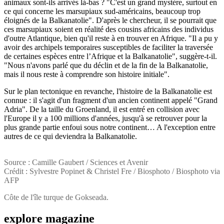
animaux sont-ils arrivés là-bas ? "C'est un grand mystère, surtout en
ce qui concerne les marsupiaux sud-américains, beaucoup trop
éloignés de la Balkanatolie". D'après le chercheur, il se pourrait que
ces marsupiaux soient en réalité des cousins africains des individus
d'outre Atlantique, bien qu'il reste à en trouver en Afrique. "Il a pu y
avoir des archipels temporaires susceptibles de faciliter la traversée
de certaines espèces entre l’Afrique et la Balkanatolie", suggère-t-il.
"Nous n'avons parlé que du déclin et de la fin de la Balkanatolie,
mais il nous reste à comprendre son histoire initiale".
Sur le plan tectonique en revanche, l'histoire de la Balkanatolie est
connue : il s'agit d'un fragment d'un ancien continent appelé "Grand
Adria". De la taille du Groenland, il est entré en collision avec
l'Europe il y a 100 millions d'années, jusqu'à se retrouver pour la
plus grande partie enfoui sous notre continent… A l'exception entre
autres de ce qui deviendra la Balkanatolie.
Source : Camille Gaubert / Sciences et Avenir
Crédit : Sylvestre Popinet & Christel Fre / Biosphoto / Biosphoto via
AFP
Côte de l'île turque de Gokseada.
explore
magazine