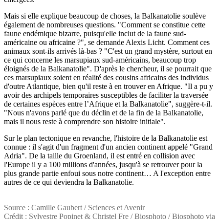
Mais si elle explique beaucoup de choses, la Balkanatolie soulève
également de nombreuses questions. "Comment se constitue cette
faune endémique bizarre, puisqu'elle inclut de la faune sud-
américaine ou africaine ?", se demande Alexis Licht. Comment ces
animaux sont-ils arrivés là-bas ? "C'est un grand mystère, surtout en
ce qui concerne les marsupiaux sud-américains, beaucoup trop
éloignés de la Balkanatolie". D'après le chercheur, il se pourrait que
ces marsupiaux soient en réalité des cousins africains des individus
d'outre Atlantique, bien qu'il reste à en trouver en Afrique. "Il a pu y
avoir des archipels temporaires susceptibles de faciliter la traversée
de certaines espèces entre l’Afrique et la Balkanatolie", suggère-t-il.
"Nous n'avons parlé que du déclin et de la fin de la Balkanatolie,
mais il nous reste à comprendre son histoire initiale".
Sur le plan tectonique en revanche, l'histoire de la Balkanatolie est
connue : il s'agit d'un fragment d'un ancien continent appelé "Grand
Adria". De la taille du Groenland, il est entré en collision avec
l'Europe il y a 100 millions d'années, jusqu'à se retrouver pour la
plus grande partie enfoui sous notre continent… A l'exception entre
autres de ce qui deviendra la Balkanatolie.
Source : Camille Gaubert / Sciences et Avenir
Crédit : Sylvestre Popinet & Christel Fre / Biosphoto / Biosphoto via