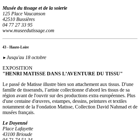
Musée du tissage et de la soierie
125 Place Vaucanson
42510 Bussières
04 77 27 33 95
www.museedutissage.com
43 - Haute-Loire
Jusqu'au 18 octobre
►
EXPOSITION
"HENRI MATISSE DANS L’AVENTURE DU TISSU"
Le passé de Matisse illustre bien son attachement aux tissus. D'une
famille de tisserands, l’artiste collectionne d'abord les tissus de sa
région avant de l'ouvrir sur des productions extra européennes. Plus
d'une centaine d'œuvres, estampes, dessins, peintures et textiles
notamment de la Fondation Matisse, Collection David Nahmad et de
musées français.
Le Doyenné
Place Lafayette
43100 Brioude
04 71 74 51 34