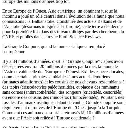
Europe des millions d'années trop tôt.
Entre Europe de l’Ouest, Asie et Afrique, un continent jusque là
inconnu a joué un rôle central dans l’évolution de la faune que nous
connaissons : la Balkanatolie. Constituée des actuels Balkans et de
l’Anatolie (désormais intégrée à la Turquie), cette terre a été décrite
pour la première fois dans des travaux dirigés par des chercheurs du
CNRS et publiés dans la revue Earth Science Reviews.
La Grande Coupure, quand la faune asiatique a remplacé
l'européenne
Il y a 34 millions d’années, c’est la "Grande Coupure" : après avoir
été séparées environ 20 millions d’années par la mer, la faune de
l’Asie envahit celle de l’Europe de l’Ouest. Exit les espèces locales,
comme certains primates semblables à nos actuels lémuriens
(primates adapiformes) et les cousins de nos chevaux ressemblants à
des tapirs (érissodactyles paléotheriidés), et place à des ruminants
sans cornes (anthracothéridés), des rongeurs (cricetidés, castoridés)
ou encore des cousins des rhinocéros (rhinocérotidés). Pourtant, des
fossiles d’animaux asiatiques datant d'avant la Grande Coupure sont
régulièrement retrouvés de l’Europe de l’Ouest jusqu’à la Turquie.
Comment ces animaux se sont-ils retrouvés là, 10 millions d’années
avant que l’Asie soit reliée à l’Europe occidentale ?
En Anatolie, une faune "très bizarre" et unique au monde