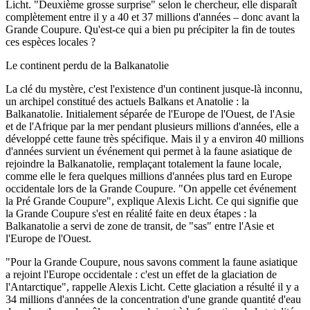
Licht. "Deuxième grosse surprise" selon le chercheur, elle disparaît
complètement entre il y a 40 et 37 millions d'années – donc avant la
Grande Coupure. Qu'est-ce qui a bien pu précipiter la fin de toutes
ces espèces locales ?
Le continent perdu de la Balkanatolie
La clé du mystère, c'est l'existence d'un continent jusque-là inconnu,
un archipel constitué des actuels Balkans et Anatolie : la
Balkanatolie. Initialement séparée de l'Europe de l'Ouest, de l'Asie
et de l'Afrique par la mer pendant plusieurs millions d'années, elle a
développé cette faune très spécifique. Mais il y a environ 40 millions
d'années survient un événement qui permet à la faune asiatique de
rejoindre la Balkanatolie, remplaçant totalement la faune locale,
comme elle le fera quelques millions d'années plus tard en Europe
occidentale lors de la Grande Coupure. "On appelle cet événement
la Pré Grande Coupure", explique Alexis Licht. Ce qui signifie que
la Grande Coupure s'est en réalité faite en deux étapes : la
Balkanatolie a servi de zone de transit, de "sas" entre l'Asie et
l'Europe de l'Ouest.
"Pour la Grande Coupure, nous savons comment la faune asiatique
a rejoint l'Europe occidentale : c'est un effet de la glaciation de
l'Antarctique", rappelle Alexis Licht. Cette glaciation a résulté il y a
34 millions d'années de la concentration d'une grande quantité d'eau