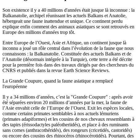
Son existence il y a 40 millions d'années était jusque là inconnue : la
Balkanatolie, archipel réunissant les actuels Balkans et Anatolie,
hébergeait une faune inattendue et unique. Ce continent perdu
explique enfin comment des animaux asiatiques se sont retrouvés en
Europe des millions d'années trop tôt.
Entre Europe de l’Ouest, Asie et Afrique, un continent jusque là
inconnu a joué un rôle central dans l’évolution de la faune que nous
connaissons : la Balkanatolie. Constituée des actuels Balkans et de
l’Anatolie (désormais intégrée à la Turquie), cette terre a été décrite
pour la première fois dans des travaux dirigés par des chercheurs du
CNRS et publiés dans la revue Earth Science Reviews.
La Grande Coupure, quand la faune asiatique a remplacé
l'européenne
Il y a 34 millions d’années, c’est la "Grande Coupure" : après avoir
été séparées environ 20 millions d’années par la mer, la faune de
l’Asie envahit celle de l’Europe de l’Ouest. Exit les espèces locales,
comme certains primates semblables à nos actuels lémuriens
(primates adapiformes) et les cousins de nos chevaux ressemblants à
des tapirs (érissodactyles paléotheriidés), et place à des ruminants
sans cornes (anthracothéridés), des rongeurs (cricetidés, castoridés)
ou encore des cousins des rhinocéros (rhinocérotidés). Pourtant, des