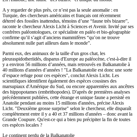
A y regarder de plus près, ce n’est pas la seule anomalie : en
Turquie, des chercheurs américains et français ont récemment
déterré des fossiles inattendus, témoins d’une “faune très bizarre”,
raconte le chercheur Alexis Licht à Sciences et Avenir. Invité par ses
confrères paléontologues, ce spécialiste en paléo et bio-géographie
confirme qu’il s’agit d’anciens mammifères “qu’on ne trouve
absolument nulle part ailleurs dans le monde”.
Parmi eux, des animaux de la taille d'un gros chat, les
pleuraspidotheriidés, disparus d'Europe au paléocène, c'est-à-dire il
y a environ 56 millions d’années, mais retrouvés en Balkanatolie à
40 millions d'années d’années ! "La Balkanatolie est donc une sorte
d’espace refuge pour ces espèces", conclut Alexis Licht. Les
scientifiques identifient également des espèces cousines des
marsupiaux d'Amérique du Sud, ou encore apparentées aux ancêtres
des hippopotames (embrithopodes). D'après de premières analyses
précédemment publiées, cette étrange et unique faune a persisté en
Anatolie pendant au moins 15 millions d'années, précise Alexis
Licht. "Deuxième grosse surprise" selon le chercheur, elle disparaît
complètement entre il y a 40 et 37 millions d'années – donc avant la
Grande Coupure. Qu'est-ce qui a bien pu précipiter la fin de toutes
ces espèces locales ?
Le continent perdu de la Balkanatolie