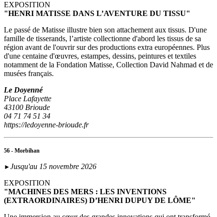
EXPOSITION
"HENRI MATISSE DANS L’AVENTURE DU TISSU"
Le passé de Matisse illustre bien son attachement aux tissus. D'une
famille de tisserands, l’artiste collectionne d'abord les tissus de sa
région avant de l'ouvrir sur des productions extra européennes. Plus
d'une centaine d'œuvres, estampes, dessins, peintures et textiles
notamment de la Fondation Matisse, Collection David Nahmad et de
musées français.
Le Doyenné
Place Lafayette
43100 Brioude
04 71 74 51 34
https://ledoyenne-brioude.fr
56 - Morbihan
Jusqu'au 15 novembre 2026
►
EXPOSITION
"MACHINES DES MERS : LES INVENTIONS
(EXTRAORDINAIRES) D’HENRI DUPUY DE LÔME"
Une immersion au cœur des grandes innovations qui ont transformé