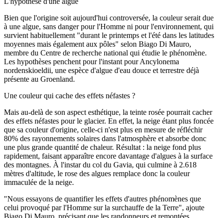
L'hypothèse d'une algue
Bien que l'origine soit aujourd'hui controversée, la couleur serait due
à une algue, sans danger pour l'Homme ni pour l'environnement, qui
survient habituellement "durant le printemps et l'été dans les latitudes
moyennes mais également aux pôles" selon Biago Di Mauro,
membre du Centre de recherche national qui étudie le phénomène.
Les hypothèses penchent pour l'instant pour Ancylonema
nordenskioeldii, une espèce d'algue d'eau douce et terrestre déjà
présente au Groenland.
Une couleur qui cache des effets néfastes ?
Mais au-delà de son aspect esthétique, la teinte rosée pourrait cacher
des effets néfastes pour le glacier. En effet, la neige étant plus foncée
que sa couleur d'origine, celle-ci n'est plus en mesure de réfléchir
80% des rayonnements solaires dans l'atmosphère et absorbe donc
une plus grande quantité de chaleur. Résultat : la neige fond plus
rapidement, faisant apparaître encore davantage d'algues à la surface
des montagnes. À l'instar du col du Gavia, qui culmine à 2.618
mètres d'altitude, le rose des algues remplace donc la couleur
immaculée de la neige.
"Nous essayons de quantifier les effets d'autres phénomènes que
celui provoqué par l'Homme sur la surchauffe de la Terre", ajoute
Biago Di Mauro, précisant que les randonneurs et remontées