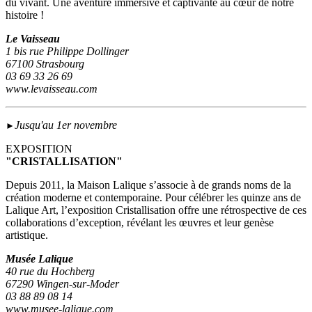
du vivant. Une aventure immersive et captivante au cœur de notre
histoire !
Le Vaisseau
1 bis rue Philippe Dollinger
67100 Strasbourg
03 69 33 26 69
www.levaisseau.com
Jusqu'au 1er novembre
►
EXPOSITION
"CRISTALLISATION"
Depuis 2011, la Maison Lalique s’associe à de grands noms de la
création moderne et contemporaine. Pour célébrer les quinze ans de
Lalique Art, l’exposition Cristallisation offre une rétrospective de ces
collaborations d’exception, révélant les œuvres et leur genèse
artistique.
Musée Lalique
40 rue du Hochberg
67290 Wingen-sur-Moder
03 88 89 08 14
www.musee-lalique.com