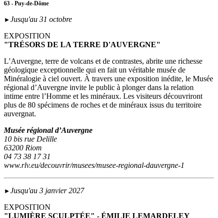
63 - Puy-de-Dôme
Jusqu'au 31 octobre
►
EXPOSITION
"TRÉSORS DE LA TERRE D'AUVERGNE"
L’Auvergne, terre de volcans et de contrastes, abrite une richesse
géologique exceptionnelle qui en fait un véritable musée de
Minéralogie à ciel ouvert. À travers une exposition inédite, le Musée
régional d’Auvergne invite le public à plonger dans la relation
intime entre l’Homme et les minéraux. Les visiteurs découvriront
plus de 80 spécimens de roches et de minéraux issus du territoire
auvergnat.
Musée régional d’Auvergne
10 bis rue Delille
63200 Riom
04 73 38 17 31
www.rlv.eu/decouvrir/musees/musee-regional-dauvergne-1
Jusqu'au 3 janvier 2027
►
EXPOSITION
"LUMIÈRE SCULPTÉE" - ÉMILIE LEMARDELEY