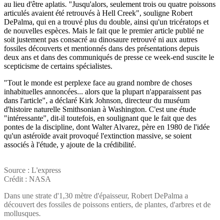
au lieu d'être aplatis. "Jusqu'alors, seulement trois ou quatre poissons
articulés avaient été retrouvés à Hell Creek", souligne Robert
DePalma, qui en a trouvé plus du double, ainsi qu'un tricératops et
de nouvelles espèces. Mais le fait que le premier article publié ne
soit justement pas consacré au dinosaure retrouvé ni aux autres
fossiles découverts et mentionnés dans des présentations depuis
deux ans et dans des communiqués de presse ce week-end suscite le
scepticisme de certains spécialistes.
"Tout le monde est perplexe face au grand nombre de choses
inhabituelles annoncées... alors que la plupart n'apparaissent pas
dans l'article", a déclaré Kirk Johnson, directeur du muséum
d'histoire naturelle Smithsonian à Washington. C'est une étude
"intéressante", dit-il toutefois, en soulignant que le fait que des
pontes de la discipline, dont Walter Alvarez, père en 1980 de l'idée
qu'un astéroïde avait provoqué l'extinction massive, se soient
associés à l'étude, y ajoute de la crédibilité.
Source : L'express
Crédit : NASA
Dans une strate d'1,30 mètre d'épaisseur, Robert DePalma a
découvert des fossiles de poissons entiers, de plantes, d'arbres et de
mollusques.