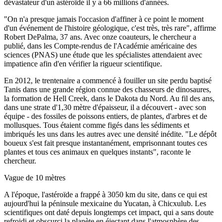
dévastateur d'un astéroïde il y a 66 millions d'années.
"On n'a presque jamais l'occasion d'affiner à ce point le moment
d'un événement de l'histoire géologique, c'est très, très rare", affirme
Robert DePalma, 37 ans. Avec onze coauteurs, le chercheur a
publié, dans les Compte-rendus de l'Académie américaine des
sciences (PNAS) une étude que les spécialistes attendaient avec
impatience afin d'en vérifier la rigueur scientifique.
En 2012, le trentenaire a commencé à fouiller un site perdu baptisé
Tanis dans une grande région connue des chasseurs de dinosaures,
la formation de Hell Creek, dans le Dakota du Nord. Au fil des ans,
dans une strate d'1,30 mètre d'épaisseur, il a découvert - avec son
équipe - des fossiles de poissons entiers, de plantes, d'arbres et de
mollusques. Tous étaient comme figés dans les sédiments et
imbriqués les uns dans les autres avec une densité inédite. "Le dépôt
boueux s'est fait presque instantanément, emprisonnant toutes ces
plantes et tous ces animaux en quelques instants", raconte le
chercheur.
Vague de 10 mètres
A l'époque, l'astéroïde a frappé à 3050 km du site, dans ce qui est
aujourd'hui la péninsule mexicaine du Yucatan, à Chicxulub. Les
scientifiques ont daté depuis longtemps cet impact, qui a sans doute
refroidi et obscurci la planète en éjectant dans l'atmosphère des