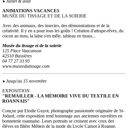
Juillet & août
►
ANIMATIONS VACANCES
MUSÉE DU TISSAGE ET DE LA SOIERIE
Avec des animaux, des insectes, des démonstrations et de la
créativité. Il y en a pour tous les goûts ! Création d'attrape-rêves, du
cocon au tissu, la laine s'en mêle, tableau en tissus...
Musée du tissage et de la soierie
125 Place Vaucanson
42510 Bussières
04 77 27 33 95
www.museedutissage.com
Jusqu'au 15 novembre
►
EXPOSITION
"REMAILLER - LA MÉMOIRE VIVE DU TEXTILE EN
ROANNAIS"
Conçue par Elodie Guyot, photographe passionnée originaire de St-
Jodard, cette exposition rend hommage aux anciennes ouvrières en
bonneterie roannaise. Leurs portraits se croisent avec ceux des
élèves en filière Métiers de la mode du Lycée Carnot à Roanne.