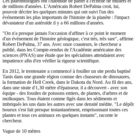
Les paléontologues ont l'habitude de parler à l'échelle de milliers et
de millions d'années. L'Américain Robert DePalma croit, lui,
pouvoir décrire les quelques minutes qui ont suivi l'un des
événements les plus importants de l'histoire de la planète : l'impact
dévastateur d'un astéroïde il y a 66 millions d'années.
"On n'a presque jamais l'occasion d'affiner à ce point le moment
d'un événement de l'histoire géologique, c'est très, très rare", affirme
Robert DePalma, 37 ans. Avec onze coauteurs, le chercheur a
publié, dans les Compte-rendus de l'Académie américaine des
sciences (PNAS) une étude que les spécialistes attendaient avec
impatience afin d'en vérifier la rigueur scientifique.
En 2012, le trentenaire a commencé à fouiller un site perdu baptisé
Tanis dans une grande région connue des chasseurs de dinosaures,
la formation de Hell Creek, dans le Dakota du Nord. Au fil des ans,
dans une strate d'1,30 mètre d'épaisseur, il a découvert - avec son
équipe - des fossiles de poissons entiers, de plantes, d'arbres et de
mollusques. Tous étaient comme figés dans les sédiments et
imbriqués les uns dans les autres avec une densité inédite. "Le dépôt
boueux s'est fait presque instantanément, emprisonnant toutes ces
plantes et tous ces animaux en quelques instants", raconte le
chercheur.
Vague de 10 mètres