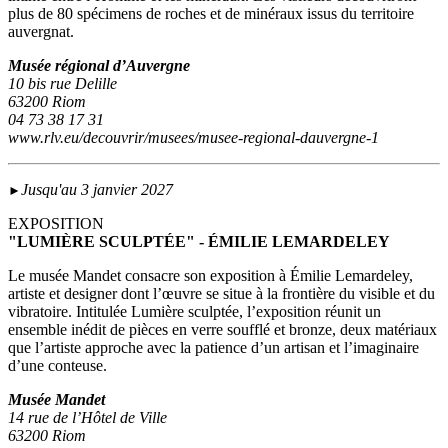
plus de 80 spécimens de roches et de minéraux issus du territoire
auvergnat.
Musée régional d’Auvergne
10 bis rue Delille
63200 Riom
04 73 38 17 31
www.rlv.eu/decouvrir/musees/musee-regional-dauvergne-1
Jusqu'au 3 janvier 2027
►
EXPOSITION
"LUMIÈRE SCULPTÉE" - ÉMILIE LEMARDELEY
Le musée Mandet consacre son exposition à Émilie Lemardeley,
artiste et designer dont l’œuvre se situe à la frontière du visible et du
vibratoire. Intitulée Lumière sculptée, l’exposition réunit un
ensemble inédit de pièces en verre soufflé et bronze, deux matériaux
que l’artiste approche avec la patience d’un artisan et l’imaginaire
d’une conteuse.
Musée Mandet
14 rue de l’Hôtel de Ville
63200 Riom