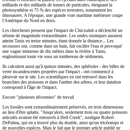
milliards et des milliards de tonnes de particules, éteignant la
photosynthèse et 75 % des espèces terrestres, notamment les
dinosaures. A l'époque, une grande voie maritime intérieure coupe
l'Amérique du Nord en deux.
Les chercheurs pensent que l'impact de Chicxulub a déclenché un
séisme de magnitude extraordinaire. Les ondes sismiques auraient
atteint Tanis en treize minutes, étant donnée la distance... Les
secousses ont, comme dans un bain, fait osciller l'eau et provoqué
une vague immense de dix mètres dans la rivière à Tanis,
engloutissant toute vie sous un tombereau de sédiments.
Ils calculent aussi qu'à quinze minutes, des sphérules - des billes de
verre incandescentes projetées par l'impact - ont commencé à
pleuvoir sur le site. Les scientifiques en ont retrouvé dans les
branchies des poissons et dans l'ambre des arbres, et leur datation
correspond à l'âge de l'impact.
Encore "plusieurs décennies" de travail
Les fossiles sont extraordinairement préservés, en trois dimensions
au lieu d'être aplatis. "Jusqu'alors, seulement trois ou quatre poissons
articulés avaient été retrouvés à Hell Creek", souligne Robert
DePalma, qui en a trouvé plus du double, ainsi qu'un tricératops et
de nouvelles espèces. Mais le fait que le premier article publié ne