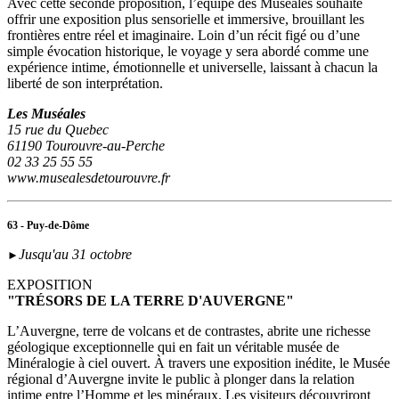
Avec cette seconde proposition, l’équipe des Muséales souhaite
offrir une exposition plus sensorielle et immersive, brouillant les
frontières entre réel et imaginaire. Loin d’un récit figé ou d’une
simple évocation historique, le voyage y sera abordé comme une
expérience intime, émotionnelle et universelle, laissant à chacun la
liberté de son interprétation.
Les Muséales
15 rue du Quebec
61190 Tourouvre-au-Perche
02 33 25 55 55
www.musealesdetourouvre.fr
63 - Puy-de-Dôme
Jusqu'au 31 octobre
►
EXPOSITION
"TRÉSORS DE LA TERRE D'AUVERGNE"
L’Auvergne, terre de volcans et de contrastes, abrite une richesse
géologique exceptionnelle qui en fait un véritable musée de
Minéralogie à ciel ouvert. À travers une exposition inédite, le Musée
régional d’Auvergne invite le public à plonger dans la relation
intime entre l’Homme et les minéraux. Les visiteurs découvriront