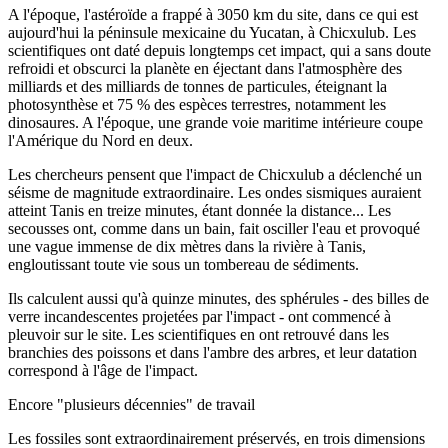
A l'époque, l'astéroïde a frappé à 3050 km du site, dans ce qui est
aujourd'hui la péninsule mexicaine du Yucatan, à Chicxulub. Les
scientifiques ont daté depuis longtemps cet impact, qui a sans doute
refroidi et obscurci la planète en éjectant dans l'atmosphère des
milliards et des milliards de tonnes de particules, éteignant la
photosynthèse et 75 % des espèces terrestres, notamment les
dinosaures. A l'époque, une grande voie maritime intérieure coupe
l'Amérique du Nord en deux.
Les chercheurs pensent que l'impact de Chicxulub a déclenché un
séisme de magnitude extraordinaire. Les ondes sismiques auraient
atteint Tanis en treize minutes, étant donnée la distance... Les
secousses ont, comme dans un bain, fait osciller l'eau et provoqué
une vague immense de dix mètres dans la rivière à Tanis,
engloutissant toute vie sous un tombereau de sédiments.
Ils calculent aussi qu'à quinze minutes, des sphérules - des billes de
verre incandescentes projetées par l'impact - ont commencé à
pleuvoir sur le site. Les scientifiques en ont retrouvé dans les
branchies des poissons et dans l'ambre des arbres, et leur datation
correspond à l'âge de l'impact.
Encore "plusieurs décennies" de travail
Les fossiles sont extraordinairement préservés, en trois dimensions