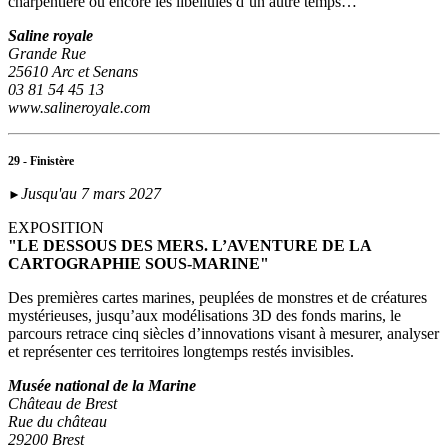
charpentière ou encore les libellules d’un autre temps…
Saline royale
Grande Rue
25610 Arc et Senans
03 81 54 45 13
www.salineroyale.com
29 - Finistère
Jusqu'au 7 mars 2027
►
EXPOSITION
"LE DESSOUS DES MERS. L’AVENTURE DE LA
CARTOGRAPHIE SOUS-MARINE"
Des premières cartes marines, peuplées de monstres et de créatures
mystérieuses, jusqu’aux modélisations 3D des fonds marins, le
parcours retrace cinq siècles d’innovations visant à mesurer, analyser
et représenter ces territoires longtemps restés invisibles.
Musée national de la Marine
Château de Brest
Rue du château
29200 Brest