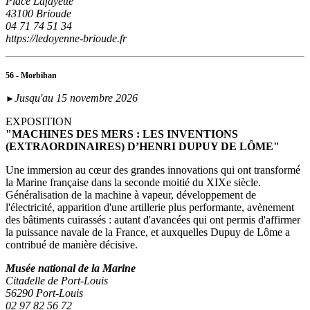
Place Lafayette
43100 Brioude
04 71 74 51 34
https://ledoyenne-brioude.fr
56 - Morbihan
Jusqu'au 15 novembre 2026
►
EXPOSITION
"MACHINES DES MERS : LES INVENTIONS
(EXTRAORDINAIRES) D’HENRI DUPUY DE LÔME"
Une immersion au cœur des grandes innovations qui ont transformé
la Marine française dans la seconde moitié du XIXe siècle.
Généralisation de la machine à vapeur, développement de
l'électricité, apparition d'une artillerie plus performante, avènement
des bâtiments cuirassés : autant d'avancées qui ont permis d'affirmer
la puissance navale de la France, et auxquelles Dupuy de Lôme a
contribué de manière décisive.
Musée national de la Marine
Citadelle de Port-Louis
56290 Port-Louis
02 97 82 56 72