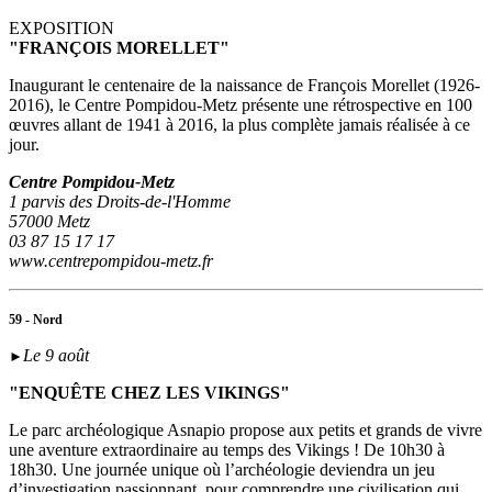
EXPOSITION
"FRANÇOIS MORELLET"
Inaugurant le centenaire de la naissance de François Morellet (1926-
2016), le Centre Pompidou-Metz présente une rétrospective en 100
œuvres allant de 1941 à 2016, la plus complète jamais réalisée à ce
jour.
Centre Pompidou-Metz
1 parvis des Droits-de-l'Homme
57000 Metz
03 87 15 17 17
www.centrepompidou-metz.fr
59 - Nord
Le 9 août
►
"ENQUÊTE CHEZ LES VIKINGS"
Le parc archéologique Asnapio propose aux petits et grands de vivre
une aventure extraordinaire au temps des Vikings ! De 10h30 à
18h30. Une journée unique où l’archéologie deviendra un jeu
d’investigation passionnant, pour comprendre une civilisation qui