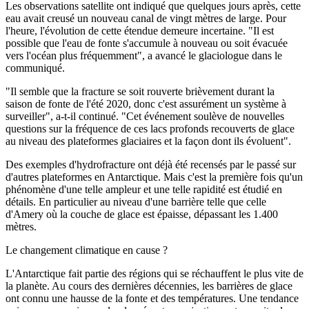
Les observations satellite ont indiqué que quelques jours après, cette
eau avait creusé un nouveau canal de vingt mètres de large. Pour
l'heure, l'évolution de cette étendue demeure incertaine. "Il est
possible que l'eau de fonte s'accumule à nouveau ou soit évacuée
vers l'océan plus fréquemment", a avancé le glaciologue dans le
communiqué.
"Il semble que la fracture se soit rouverte brièvement durant la
saison de fonte de l'été 2020, donc c'est assurément un système à
surveiller", a-t-il continué. "Cet événement soulève de nouvelles
questions sur la fréquence de ces lacs profonds recouverts de glace
au niveau des plateformes glaciaires et la façon dont ils évoluent".
Des exemples d'hydrofracture ont déjà été recensés par le passé sur
d'autres plateformes en Antarctique. Mais c'est la première fois qu'un
phénomène d'une telle ampleur et une telle rapidité est étudié en
détails. En particulier au niveau d'une barrière telle que celle
d'Amery où la couche de glace est épaisse, dépassant les 1.400
mètres.
Le changement climatique en cause ?
L'Antarctique fait partie des régions qui se réchauffent le plus vite de
la planète. Au cours des dernières décennies, les barrières de glace
ont connu une hausse de la fonte et des températures. Une tendance