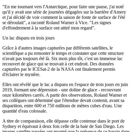
"En me tournant vers l'Antarctique, pour faire une pause, j'ai noté
qu'il y avait une série de journées dégagées sur la barrière d'Amery
et j'ai décidé de voir comment la saison de fonte de surface de l'été
se déroulait", a raconté Roland Warner à Vice. "Les signes
d'effondrement à la surface ont attiré mon regard".
Un lac disparu en trois jours
Grâce à d'autres images capturées par différents satellites, le
scientifique a pu remonter le temps et constater que cette structure
n'avait pas toujours été là. Six mois plus tôt, c'est un immense lac
recouvert de glace qui se trouvait à cet endroit. Des données
capturées par le ICESat-2 de la NASA ont finalement permis
d'éclairer le mystère.
Elles ont révélé que le lac a disparu en l'espace de trois jours en juin
2019, formant une dépression - une doline de glace - recouvrant
onze kilomètres carrés. A partir des observations, Roland Warner et
ses collègues ont déterminé que l'étendue devait contenir, avant sa
disparition, entre 600 et 750 millions de mètres cubes d'eau. Une
quantité d'eau colossale.
A titre de comparaison, elle dépasse celle contenue dans le port de
Sydney et équivaut à deux fois celle de la baie de San Diego. Les
images satellite passées ont montré que la présence de ce bassin dans