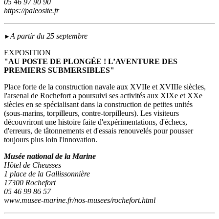
05 46 97 90 90
https://paleosite.fr
A partir du 25 septembre
►
EXPOSITION
"AU POSTE DE PLONGÉE ! L’AVENTURE DES
PREMIERS SUBMERSIBLES"
Place forte de la construction navale aux XVIIe et XVIIIe siècles,
l'arsenal de Rochefort a poursuivi ses activités aux XIXe et XXe
siècles en se spécialisant dans la construction de petites unités
(sous‑marins, torpilleurs, contre-torpilleurs). Les visiteurs
découvriront une histoire faite d'expérimentations, d'échecs,
d'erreurs, de tâtonnements et d'essais renouvelés pour pousser
toujours plus loin l'innovation.
Musée national de la Marine
Hôtel de Cheusses
1 place de la Gallissonnière
17300 Rochefort
05 46 99 86 57
www.musee-marine.fr/nos-musees/rochefort.html