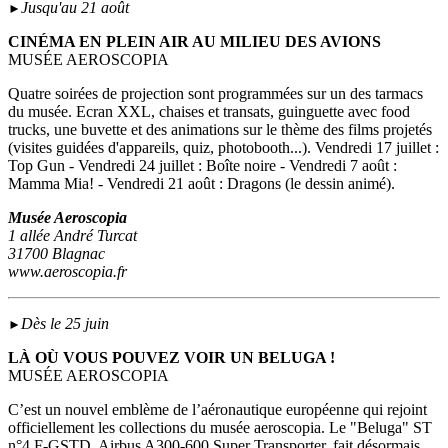
Jusqu'au 21 août
►
CINÉMA EN PLEIN AIR AU MILIEU DES AVIONS
MUSÉE AEROSCOPIA
Quatre soirées de projection sont programmées sur un des tarmacs
du musée. Ecran XXL, chaises et transats, guinguette avec food
trucks, une buvette et des animations sur le thème des films projetés
(visites guidées d'appareils, quiz, photobooth...). Vendredi 17 juillet :
Top Gun - Vendredi 24 juillet : Boîte noire - Vendredi 7 août :
Mamma Mia! - Vendredi 21 août : Dragons (le dessin animé).
Musée Aeroscopia
1 allée André Turcat
31700 Blagnac
www.aeroscopia.fr
Dès le 25 juin
►
LÀ OÙ VOUS POUVEZ VOIR UN BELUGA !
MUSÉE AEROSCOPIA
C’est un nouvel emblème de l’aéronautique européenne qui rejoint
officiellement les collections du musée aeroscopia. Le "Beluga" ST
n°4 F-GSTD, Airbus A300-600 Super Transporter, fait désormais