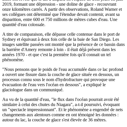
2019, formant une dépression - une doline de glace - recouvrant
onze kilomètres carrés. A partir des observations, Roland Warner et
ses collègues ont déterminé que l'étendue devait contenir, avant sa
disparition, entre 600 et 750 millions de mètres cubes d'eau. Une
quantité d'eau colossale.
A titre de comparaison, elle dépasse celle contenue dans le port de
Sydney et équivaut à deux fois celle de la baie de San Diego. Les
images satellite passées ont montré que la présence de ce bassin dans
la barrière d'Amery remonte à loin - il était déjà présent dans les
années 1970 - et que c'est la première fois qu'il connait un tel
phénomène.
"Nous pensons que le poids de l'eau accumulée dans ce lac profond
a ouvert une fissure dans la couche de glace située en dessous, un
processus connu sous le nom d'hydrofracture qui provoque une
évacuation de l'eau vers l'océan en dessous", a expliqué le
glaciologue dans un communiqué.
Au vu de la quantité d'eau, "le flux dans l'océan pourrait avoir été
similaire à celui des chutes du Niagara", a-t-il poursuivi, évoquant
un "spectacle impressionnant". Et le phénomène a engendré de nets
changements aux alentours comme en ont témoigné les données :
autour du lac, la couche de glace s'est élevée de 36 mètres.