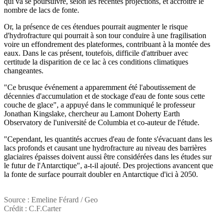
qui va se poursuivre, selon les récentes projections, et accroitre le
nombre de lacs de fonte.
Or, la présence de ces étendues pourrait augmenter le risque
d'hydrofracture qui pourrait à son tour conduire à une fragilisation
voire un effondrement des plateformes, contribuant à la montée des
eaux. Dans le cas présent, toutefois, difficile d'attribuer avec
certitude la disparition de ce lac à ces conditions climatiques
changeantes.
"Ce brusque événement a apparemment été l'aboutissement de
décennies d'accumulation et de stockage d'eau de fonte sous cette
couche de glace", a appuyé dans le communiqué le professeur
Jonathan Kingslake, chercheur au Lamont Doherty Earth
Observatory de l'université de Columbia et co-auteur de l'étude.
"Cependant, les quantités accrues d'eau de fonte s'évacuant dans les
lacs profonds et causant une hydrofracture au niveau des barrières
glaciaires épaisses doivent aussi être considérées dans les études sur
le futur de l'Antarctique", a-t-il ajouté. Des projections avancent que
la fonte de surface pourrait doubler en Antarctique d'ici à 2050.
Source : Emeline Férard / Geo
Crédit : C.F.Carter