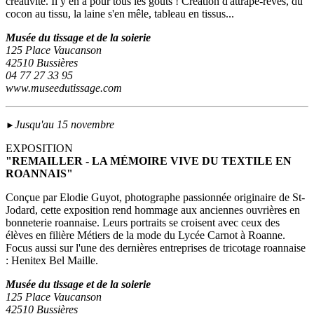
créativité. Il y en a pour tous les goûts ! Création d'attrape-rêves, du
cocon au tissu, la laine s'en mêle, tableau en tissus...
Musée du tissage et de la soierie
125 Place Vaucanson
42510 Bussières
04 77 27 33 95
www.museedutissage.com
Jusqu'au 15 novembre
►
EXPOSITION
"REMAILLER - LA MÉMOIRE VIVE DU TEXTILE EN
ROANNAIS"
Conçue par Elodie Guyot, photographe passionnée originaire de St-
Jodard, cette exposition rend hommage aux anciennes ouvrières en
bonneterie roannaise. Leurs portraits se croisent avec ceux des
élèves en filière Métiers de la mode du Lycée Carnot à Roanne.
Focus aussi sur l'une des dernières entreprises de tricotage roannaise
: Henitex Bel Maille.
Musée du tissage et de la soierie
125 Place Vaucanson
42510 Bussières