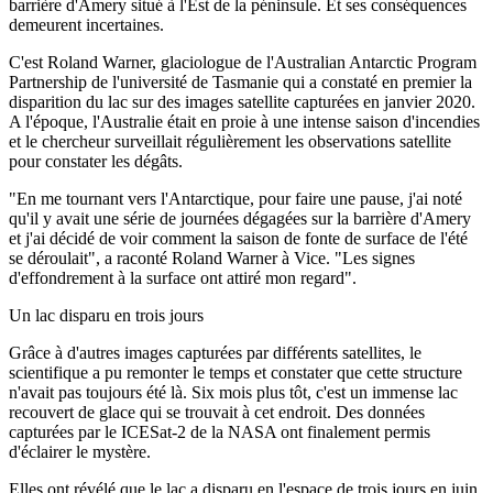
barrière d'Amery situé à l'Est de la péninsule. Et ses conséquences
demeurent incertaines.
C'est Roland Warner, glaciologue de l'Australian Antarctic Program
Partnership de l'université de Tasmanie qui a constaté en premier la
disparition du lac sur des images satellite capturées en janvier 2020.
A l'époque, l'Australie était en proie à une intense saison d'incendies
et le chercheur surveillait régulièrement les observations satellite
pour constater les dégâts.
"En me tournant vers l'Antarctique, pour faire une pause, j'ai noté
qu'il y avait une série de journées dégagées sur la barrière d'Amery
et j'ai décidé de voir comment la saison de fonte de surface de l'été
se déroulait", a raconté Roland Warner à Vice. "Les signes
d'effondrement à la surface ont attiré mon regard".
Un lac disparu en trois jours
Grâce à d'autres images capturées par différents satellites, le
scientifique a pu remonter le temps et constater que cette structure
n'avait pas toujours été là. Six mois plus tôt, c'est un immense lac
recouvert de glace qui se trouvait à cet endroit. Des données
capturées par le ICESat-2 de la NASA ont finalement permis
d'éclairer le mystère.
Elles ont révélé que le lac a disparu en l'espace de trois jours en juin