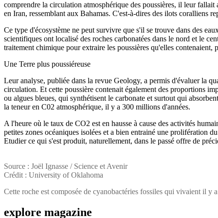
comprendre la circulation atmosphérique des poussières, il leur fallai
en Iran, ressemblant aux Bahamas. C'est-à-dires des ilots coralliens r
Ce type d'écosystème ne peut survivre que s'il se trouve dans des eaux 
scientifiques ont localisé des roches carbonatées dans le nord et le cen
traitement chimique pour extraire les poussières qu'elles contenaient, 
Une Terre plus poussiéreuse
Leur analyse, publiée dans la revue Geology, a permis d'évaluer la qua
circulation. Et cette poussière contenait également des proportions imp
ou algues bleues, qui synthétisent le carbonate et surtout qui absorbe
la teneur en C02 atmosphérique, il y a 300 millions d'années.
A l'heure où le taux de CO2 est en hausse à cause des activités humaine
petites zones océaniques isolées et a bien entrainé une prolifération d
Etudier ce qui s'est produit, naturellement, dans le passé offre de préc
Source : Joël Ignasse / Science et Avenir
Crédit : University of Oklahoma
Cette roche est composée de cyanobactéries fossiles qui vivaient il y 
explore
magazine