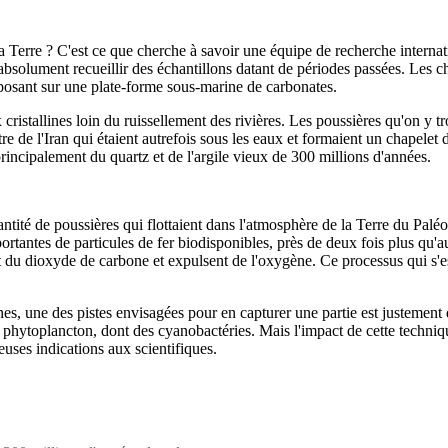
de la Terre ? C'est ce que cherche à savoir une équipe de recherche inte
t absolument recueillir des échantillons datant de périodes passées. Les
eposant sur une plate-forme sous-marine de carbonates.
cristallines loin du ruissellement des rivières. Les poussières qu'on y 
tre de l'Iran qui étaient autrefois sous les eaux et formaient un chapelet
principalement du quartz et de l'argile vieux de 300 millions d'années.
ntité de poussières qui flottaient dans l'atmosphère de la Terre du Paléo
ortantes de particules de fer biodisponibles, près de deux fois plus qu'
nt du dioxyde de carbone et expulsent de l'oxygène. Ce processus qui s'e
s, une des pistes envisagées pour en capturer une partie est justement d
u phytoplancton, dont des cyanobactéries. Mais l'impact de cette techniqu
ieuses indications aux scientifiques.