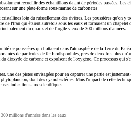
t absolument recueillir des échantillons datant de périodes passées. Les
eposant sur une plate-forme sous-marine de carbonates.
cristallines loin du ruissellement des rivières. Les poussières qu'on y 
tre de l'Iran qui étaient autrefois sous les eaux et formaient un chapelet
principalement du quartz et de l'argile vieux de 300 millions d'années.
ntité de poussières qui flottaient dans l'atmosphère de la Terre du Paléo
ortantes de particules de fer biodisponibles, près de deux fois plus qu'
nt du dioxyde de carbone et expulsent de l'oxygène. Ce processus qui s'e
s, une des pistes envisagées pour en capturer une partie est justement d
u phytoplancton, dont des cyanobactéries. Mais l'impact de cette techniqu
ieuses indications aux scientifiques.
a 300 millions d'années dans les eaux.