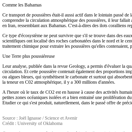
Comme les Bahamas
Ce transport de poussières était-il aussi actif dans le lointain passé 
comprendre la circulation atmosphérique des poussières, il leur fallai
en Iran, ressemblant aux Bahamas. C'est-à-dires des ilots coralliens r
Ce type d'écosystème ne peut survivre que s'il se trouve dans des eaux 
scientifiques ont localisé des roches carbonatées dans le nord et le cen
traitement chimique pour extraire les poussières qu'elles contenaient, 
Une Terre plus poussiéreuse
Leur analyse, publiée dans la revue Geology, a permis d'évaluer la qua
circulation. Et cette poussière contenait également des proportions imp
ou algues bleues, qui synthétisent le carbonate et surtout qui absorbe
la teneur en C02 atmosphérique, il y a 300 millions d'années.
A l'heure où le taux de CO2 est en hausse à cause des activités humaine
petites zones océaniques isolées et a bien entrainé une prolifération d
Etudier ce qui s'est produit, naturellement, dans le passé offre de préc
Source : Joël Ignasse / Science et Avenir
Crédit : University of Oklahoma