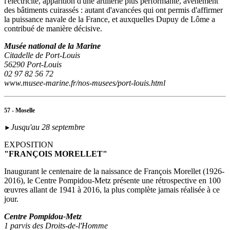
l'électricité, apparition d'une artillerie plus performante, avènement
des bâtiments cuirassés : autant d'avancées qui ont permis d'affirmer
la puissance navale de la France, et auxquelles Dupuy de Lôme a
contribué de manière décisive.
Musée national de la Marine
Citadelle de Port-Louis
56290 Port-Louis
02 97 82 56 72
www.musee-marine.fr/nos-musees/port-louis.html
57 - Moselle
Jusqu'au 28 septembre
►
EXPOSITION
"FRANÇOIS MORELLET"
Inaugurant le centenaire de la naissance de François Morellet (1926-
2016), le Centre Pompidou-Metz présente une rétrospective en 100
œuvres allant de 1941 à 2016, la plus complète jamais réalisée à ce
jour.
Centre Pompidou-Metz
1 parvis des Droits-de-l'Homme