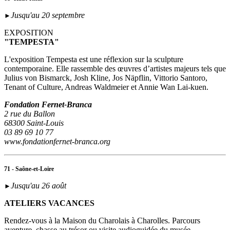
Jusqu'au 20 septembre
►
EXPOSITION
"TEMPESTA"
L'exposition Tempesta est une réflexion sur la sculpture
contemporaine. Elle rassemble des œuvres d’artistes majeurs tels que
Julius von Bismarck, Josh Kline, Jos Näpflin, Vittorio Santoro,
Tenant of Culture, Andreas Waldmeier et Annie Wan Lai-kuen.
Fondation Fernet-Branca
2 rue du Ballon
68300 Saint-Louis
03 89 69 10 77
www.fondationfernet-branca.org
71 - Saône-et-Loire
Jusqu'au 26 août
►
ATELIERS VACANCES
Rendez-vous à la Maison du Charolais à Charolles. Parcours
aventure, chasse au trésor ou visite audioguidée du musée,