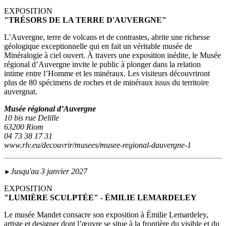
EXPOSITION
"TRÉSORS DE LA TERRE D'AUVERGNE"
L’Auvergne, terre de volcans et de contrastes, abrite une richesse
géologique exceptionnelle qui en fait un véritable musée de
Minéralogie à ciel ouvert. À travers une exposition inédite, le Musée
régional d’Auvergne invite le public à plonger dans la relation
intime entre l’Homme et les minéraux. Les visiteurs découvriront
plus de 80 spécimens de roches et de minéraux issus du territoire
auvergnat.
Musée régional d’Auvergne
10 bis rue Delille
63200 Riom
04 73 38 17 31
www.rlv.eu/decouvrir/musees/musee-regional-dauvergne-1
Jusqu'au 3 janvier 2027
►
EXPOSITION
"LUMIÈRE SCULPTÉE" - ÉMILIE LEMARDELEY
Le musée Mandet consacre son exposition à Émilie Lemardeley,
artiste et designer dont l’œuvre se situe à la frontière du visible et du