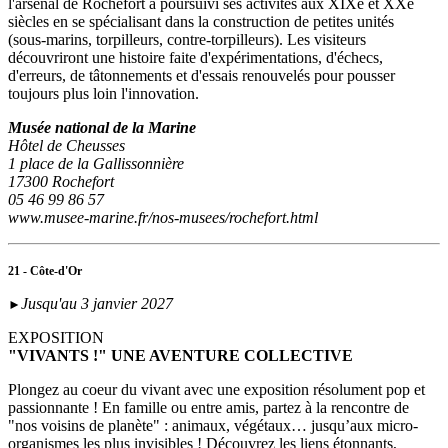
l'arsenal de Rochefort a poursuivi ses activités aux XIXe et XXe
siècles en se spécialisant dans la construction de petites unités
(sous‑marins, torpilleurs, contre-torpilleurs). Les visiteurs
découvriront une histoire faite d'expérimentations, d'échecs,
d'erreurs, de tâtonnements et d'essais renouvelés pour pousser
toujours plus loin l'innovation.
Musée national de la Marine
Hôtel de Cheusses
1 place de la Gallissonnière
17300 Rochefort
05 46 99 86 57
www.musee-marine.fr/nos-musees/rochefort.html
21 - Côte-d'Or
Jusqu'au 3 janvier 2027
►
EXPOSITION
"VIVANTS !" UNE AVENTURE COLLECTIVE
Plongez au coeur du vivant avec une exposition résolument pop et
passionnante ! En famille ou entre amis, partez à la rencontre de
"nos voisins de planète" : animaux, végétaux… jusqu’aux micro-
organismes les plus invisibles ! Découvrez les liens étonnants,