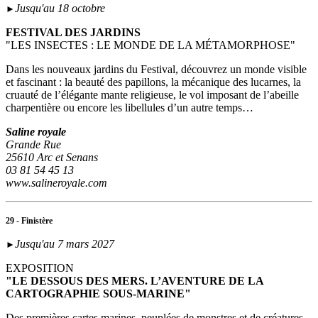
Jusqu'au 18 octobre
►
FESTIVAL DES JARDINS
"LES INSECTES : LE MONDE DE LA MÉTAMORPHOSE"
Dans les nouveaux jardins du Festival, découvrez un monde visible
et fascinant : la beauté des papillons, la mécanique des lucarnes, la
cruauté de l’élégante mante religieuse, le vol imposant de l’abeille
charpentière ou encore les libellules d’un autre temps…
Saline royale
Grande Rue
25610 Arc et Senans
03 81 54 45 13
www.salineroyale.com
29 - Finistère
Jusqu'au 7 mars 2027
►
EXPOSITION
"LE DESSOUS DES MERS. L’AVENTURE DE LA
CARTOGRAPHIE SOUS-MARINE"
Des premières cartes marines, peuplées de monstres et de créatures