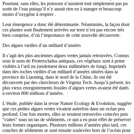
Pourtant, sans elles, les poissons n’auraient tout simplement pas pu
sortir de l’eau puisqu’il n’y aurait rien eu à manger et beaucoup
moins d’oxygène à respirer .
Leur émergence a donc été déterminante. Néanmoins, la façon dont
ces plantes sont finalement arrivées sur terre n’est pas encore très
bien comprise, d’où l’importance de cette nouvelle découverte.
Des algues vieilles d’un milliard d’années
Il s’agit des plus anciennes algues vertes jamais retrouvées. Connus
sous le nom de Proterocladus antiquus, ces végétaux sont à peine
visibles à l’œil nu (seulement deux millimètres de long). Imprimés
dans des roches vieilles d’un milliard d’années situées dans la
province du Liaoning, dans le nord de la Chine, ils ont été
découverts par des chercheurs de Virginia Tech. Jusqu’à présent, les
plus vieux enregistrements fossiles d’algues vertes avaient été datés
à environ 800 millions d’années.
L’étude, publiée dans la revue Nature Ecology & Evolution, suggère
que ces petites algues vertes vivaient autrefois dans un océan peu
profond. Une fois mortes, elles se seraient retrouvées coincées puis
“cuites” sous un tas de sédiments, ce qui a eu pour effet de préserver
leurs formes organiques. Plusieurs millions d’années plus tard, ces
couches de sédiments se sont ensuite soulevées hors de l’océan pour