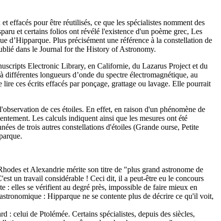
 effacés pour être réutilisés, ce que les spécialistes nomment des
paru et certains folios ont révélé l'existence d'un poème grec, Les
e d’Hipparque. Plus précisément une référence à la constellation de
ublié dans le Journal for the History of Astronomy.
scripts Electronic Library, en Californie, du Lazarus Project et du
t à différentes longueurs d’onde du spectre électromagnétique, au
lire ces écrits effacés par ponçage, grattage ou lavage. Elle pourrait
l'observation de ces étoiles. En effet, en raison d'un phénomène de
s lentement. Les calculs indiquent ainsi que les mesures ont été
es de trois autres constellations d'étoiles (Grande ourse, Petite
pparque.
 Rhodes et Alexandrie mérite son titre de "plus grand astronome de
st un travail considérable ! Ceci dit, il a peut-être eu le concours
e : elles se vérifient au degré près, impossible de faire mieux en
 astronomique : Hipparque ne se contente plus de décrire ce qu'il voit,
d : celui de Ptolémée. Certains spécialistes, depuis des siècles,