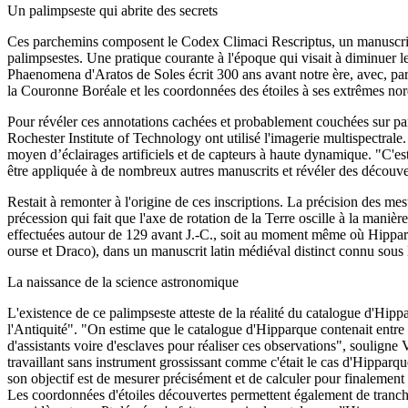
Un palimpseste qui abrite des secrets
Ces parchemins composent le Codex Climaci Rescriptus, un manuscrit ch
palimpsestes. Une pratique courante à l'époque qui visait à diminuer le
Phaenomena d'Aratos de Soles écrit 300 ans avant notre ère, avec, pa
la Couronne Boréale et les coordonnées des étoiles à ses extrêmes nord
Pour révéler ces annotations cachées et probablement couchées sur par
Rochester Institute of Technology ont utilisé l'imagerie multispectral
moyen d’éclairages artificiels et de capteurs à haute dynamique. "C'est
être appliquée à de nombreux autres manuscrits et révéler des découv
Restait à remonter à l'origine de ces inscriptions. La précision des m
précession qui fait que l'axe de rotation de la Terre oscille à la manièr
effectuées autour de 129 avant J.-C., soit au moment même où Hipparque
ourse et Draco), dans un manuscrit latin médiéval distinct connu sou
La naissance de la science astronomique
L'existence de ce palimpseste atteste de la réalité du catalogue d'Hip
l'Antiquité". "On estime que le catalogue d'Hipparque contenait entre 5
d'assistants voire d'esclaves pour réaliser ces observations", souligne 
travaillant sans instrument grossissant comme c'était le cas d'Hipparqu
son objectif est de mesurer précisément et de calculer pour finalement
Les coordonnées d'étoiles découvertes permettent également de trancher 