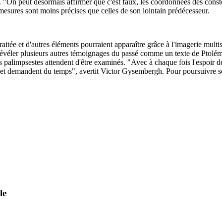
. "On peut désormais affirmer que c'est faux, les coordonnées des const
esures sont moins précises que celles de son lointain prédécesseur.
aitée et d'autres éléments pourraient apparaître grâce à l'imagerie multis
 révéler plusieurs autres témoignages du passé comme un texte de Ptolé
s palimpsestes attendent d'être examinés. "Avec à chaque fois l'espoir d
ce et demandent du temps", avertit Victor Gysembergh. Pour poursuivre se
le