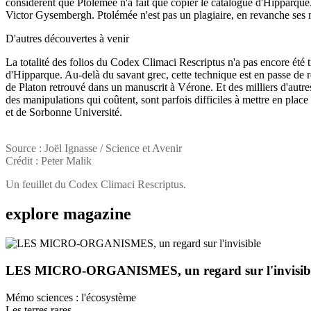
considèrent que Ptolémée n'a fait que copier le catalogue d'Hipparque
Victor Gysembergh. Ptolémée n'est pas un plagiaire, en revanche ses m
D'autres découvertes à venir
La totalité des folios du Codex Climaci Rescriptus n'a pas encore été tr
d'Hipparque. Au-delà du savant grec, cette technique est en passe de
de Platon retrouvé dans un manuscrit à Vérone. Et des milliers d'autre
des manipulations qui coûtent, sont parfois difficiles à mettre en pla
et de Sorbonne Université.
Source : Joël Ignasse / Science et Avenir
Crédit : Peter Malik
Un feuillet du Codex Climaci Rescriptus.
explore
magazine
LES MICRO-ORGANISMES, un regard sur l'invisib
Mémo sciences : l'écosystème
Les terres rares