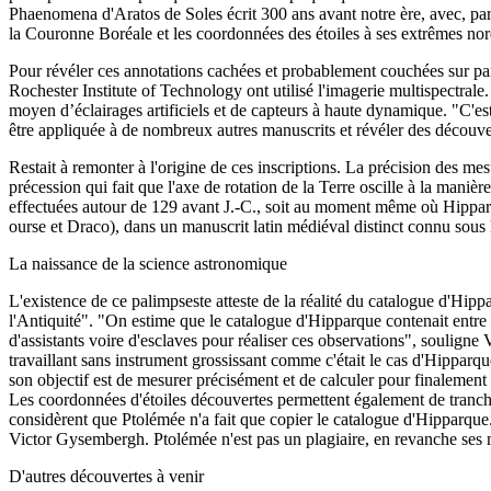
Phaenomena d'Aratos de Soles écrit 300 ans avant notre ère, avec, pa
la Couronne Boréale et les coordonnées des étoiles à ses extrêmes nord
Pour révéler ces annotations cachées et probablement couchées sur par
Rochester Institute of Technology ont utilisé l'imagerie multispectral
moyen d’éclairages artificiels et de capteurs à haute dynamique. "C'est
être appliquée à de nombreux autres manuscrits et révéler des découv
Restait à remonter à l'origine de ces inscriptions. La précision des m
précession qui fait que l'axe de rotation de la Terre oscille à la manièr
effectuées autour de 129 avant J.-C., soit au moment même où Hipparque
ourse et Draco), dans un manuscrit latin médiéval distinct connu sou
La naissance de la science astronomique
L'existence de ce palimpseste atteste de la réalité du catalogue d'Hip
l'Antiquité". "On estime que le catalogue d'Hipparque contenait entre 5
d'assistants voire d'esclaves pour réaliser ces observations", souligne 
travaillant sans instrument grossissant comme c'était le cas d'Hipparqu
son objectif est de mesurer précisément et de calculer pour finalement
Les coordonnées d'étoiles découvertes permettent également de trancher 
considèrent que Ptolémée n'a fait que copier le catalogue d'Hipparque
Victor Gysembergh. Ptolémée n'est pas un plagiaire, en revanche ses m
D'autres découvertes à venir