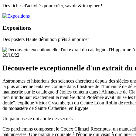
Des fiches d'activités pour créer, savoir & imaginer !
Expositions
Des posters Haute définition prêts à imprimer
Ac
26/10/22
Découverte exceptionnelle d'un extrait du
Astronomes et historiens des sciences cherchent depuis des siècles une 
la plus ancienne tentative connue dans l’histoire de l’humanité de dét
manuscrite par le catalogue d’étoiles contenu dans l'Almageste de Clau
rien n’indiquait exactement la manière dont Ptolémée avait utilisé les 
doute", explique Victor Gysembergh du Centre Léon Robin de recherche
du monastère de Sainte Catherine, en Egypte.
Un palimpseste qui abrite des secrets
Ces parchemins composent le Codex Climaci Rescriptus, un manuscrit ch
palimpsestes. Une pratique courante à l'époque qui visait à diminuer le