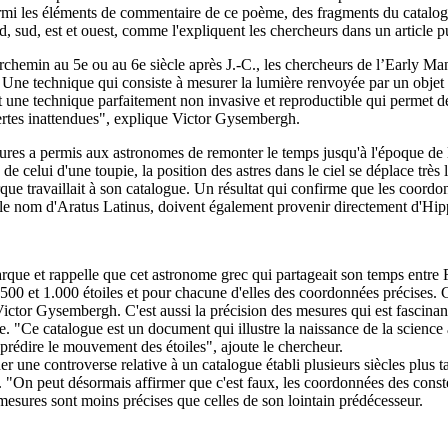
rmi les éléments de commentaire de ce poème, des fragments du catalogu
, sud, est et ouest, comme l'expliquent les chercheurs dans un article p
chemin au 5e ou au 6e siècle après J.-C., les chercheurs de l’Early Manu
e. Une technique qui consiste à mesurer la lumière renvoyée par un obje
 une technique parfaitement non invasive et reproductible qui permet de 
ertes inattendues", explique Victor Gysembergh.
esures a permis aux astronomes de remonter le temps jusqu'à l'époque de 
e de celui d'une toupie, la position des astres dans le ciel se déplace trè
 travaillait à son catalogue. Un résultat qui confirme que les coordonné
s le nom d'Aratus Latinus, doivent également provenir directement d'Hi
parque et rappelle que cet astronome grec qui partageait son temps entre
00 et 1.000 étoiles et pour chacune d'elles des coordonnées précises. C'e
Victor Gysembergh. C'est aussi la précision des mesures qui est fascinant
e. "Ce catalogue est un document qui illustre la naissance de la science
 prédire le mouvement des étoiles", ajoute le chercheur.
une controverse relative à un catalogue établi plusieurs siècles plus tar
. "On peut désormais affirmer que c'est faux, les coordonnées des const
esures sont moins précises que celles de son lointain prédécesseur.