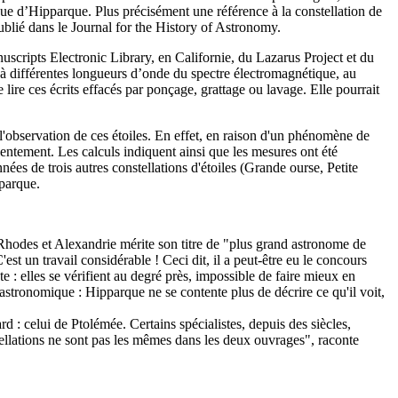
e d’Hipparque. Plus précisément une référence à la constellation de
ublié dans le Journal for the History of Astronomy.
scripts Electronic Library, en Californie, du Lazarus Project et du
t à différentes longueurs d’onde du spectre électromagnétique, au
lire ces écrits effacés par ponçage, grattage ou lavage. Elle pourrait
l'observation de ces étoiles. En effet, en raison d'un phénomène de
s lentement. Les calculs indiquent ainsi que les mesures ont été
es de trois autres constellations d'étoiles (Grande ourse, Petite
pparque.
 Rhodes et Alexandrie mérite son titre de "plus grand astronome de
st un travail considérable ! Ceci dit, il a peut-être eu le concours
e : elles se vérifient au degré près, impossible de faire mieux en
 astronomique : Hipparque ne se contente plus de décrire ce qu'il voit,
d : celui de Ptolémée. Certains spécialistes, depuis des siècles,
ellations ne sont pas les mêmes dans les deux ouvrages", raconte