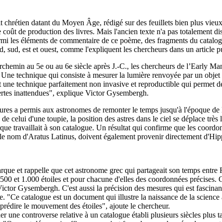
rétien datant du Moyen Âge, rédigé sur des feuillets bien plus vieux et
 coût de production des livres. Mais l'ancien texte n'a pas totalement dis
rmi les éléments de commentaire de ce poème, des fragments du catalogu
, sud, est et ouest, comme l'expliquent les chercheurs dans un article p
chemin au 5e ou au 6e siècle après J.-C., les chercheurs de l’Early Manu
e. Une technique qui consiste à mesurer la lumière renvoyée par un obje
 une technique parfaitement non invasive et reproductible qui permet de 
ertes inattendues", explique Victor Gysembergh.
esures a permis aux astronomes de remonter le temps jusqu'à l'époque de 
e de celui d'une toupie, la position des astres dans le ciel se déplace trè
 travaillait à son catalogue. Un résultat qui confirme que les coordonné
s le nom d'Aratus Latinus, doivent également provenir directement d'Hi
parque et rappelle que cet astronome grec qui partageait son temps entre
00 et 1.000 étoiles et pour chacune d'elles des coordonnées précises. C'e
Victor Gysembergh. C'est aussi la précision des mesures qui est fascinant
e. "Ce catalogue est un document qui illustre la naissance de la science
 prédire le mouvement des étoiles", ajoute le chercheur.
une controverse relative à un catalogue établi plusieurs siècles plus tar