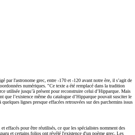
é par l'astronome grec, entre -170 et -120 avant notre ère, il s’agit de
 coordonnées numériques. "Ce texte a été remplacé dans la tradition
rce utilisée jusqu’à présent pour reconstruire celui d’Hipparque. Mais
point que l’existence même du catalogue d’Hipparque pouvait susciter le
 quelques lignes presque effacées retrouvées sur des parchemins issus
 effacés pour être réutilisés, ce que les spécialistes nomment des
paru et certains folios ont révélé l'existence d'un poème grec, Les