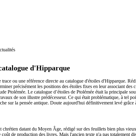
tualités
 catalogue d'Hipparque
trace ou une référence directe au catalogue d'étoiles d'Hipparque. Rédig
erminer précisément les positions des étoiles fixes en leur associant des
de Ptolémée. Le catalogue d’étoiles de Ptolémée était la principale sou
travaux de son illustre prédécesseur. Ce qui était problématique, à tel 
 sur la pensée antique. Doute aujourd'hui définitivement levé grâce à
rétien datant du Moyen Âge, rédigé sur des feuillets bien plus vieux et
 coût de production des livres. Mais l'ancien texte n'a pas totalement dis