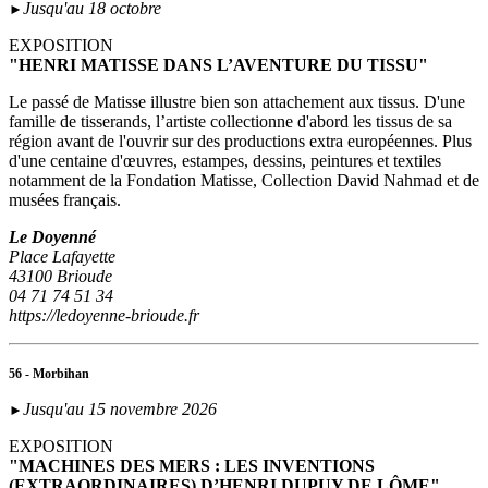
Jusqu'au 18 octobre
►
EXPOSITION
"HENRI MATISSE DANS L’AVENTURE DU TISSU"
Le passé de Matisse illustre bien son attachement aux tissus. D'une
famille de tisserands, l’artiste collectionne d'abord les tissus de sa
région avant de l'ouvrir sur des productions extra européennes. Plus
d'une centaine d'œuvres, estampes, dessins, peintures et textiles
notamment de la Fondation Matisse, Collection David Nahmad et de
musées français.
Le Doyenné
Place Lafayette
43100 Brioude
04 71 74 51 34
https://ledoyenne-brioude.fr
56 - Morbihan
Jusqu'au 15 novembre 2026
►
EXPOSITION
"MACHINES DES MERS : LES INVENTIONS
(EXTRAORDINAIRES) D’HENRI DUPUY DE LÔME"