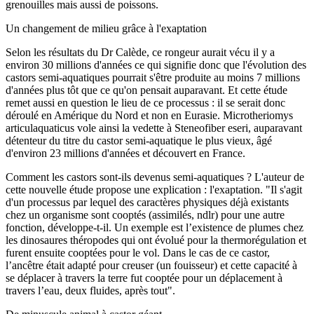
grenouilles mais aussi de poissons.
Un changement de milieu grâce à l'exaptation
Selon les résultats du Dr Calède, ce rongeur aurait vécu il y a
environ 30 millions d'années ce qui signifie donc que l'évolution des
castors semi-aquatiques pourrait s'être produite au moins 7 millions
d'années plus tôt que ce qu'on pensait auparavant. Et cette étude
remet aussi en question le lieu de ce processus : il se serait donc
déroulé en Amérique du Nord et non en Eurasie. Microtheriomys
articulaquaticus vole ainsi la vedette à Steneofiber eseri, auparavant
détenteur du titre du castor semi-aquatique le plus vieux, âgé
d'environ 23 millions d'années et découvert en France.
Comment les castors sont-ils devenus semi-aquatiques ? L'auteur de
cette nouvelle étude propose une explication : l'exaptation. "Il s'agit
d'un processus par lequel des caractères physiques déjà existants
chez un organisme sont cooptés (assimilés, ndlr) pour une autre
fonction, développe-t-il. Un exemple est l’existence de plumes chez
les dinosaures théropodes qui ont évolué pour la thermorégulation et
furent ensuite cooptées pour le vol. Dans le cas de ce castor,
l’ancêtre était adapté pour creuser (un fouisseur) et cette capacité à
se déplacer à travers la terre fut cooptée pour un déplacement à
travers l’eau, deux fluides, après tout".