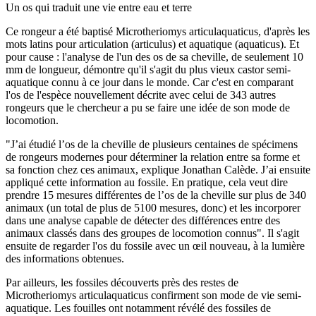
Un os qui traduit une vie entre eau et terre
Ce rongeur a été baptisé Microtheriomys articulaquaticus, d'après les
mots latins pour articulation (articulus) et aquatique (aquaticus). Et
pour cause : l'analyse de l'un des os de sa cheville, de seulement 10
mm de longueur, démontre qu'il s'agit du plus vieux castor semi-
aquatique connu à ce jour dans le monde. Car c'est en comparant
l'os de l'espèce nouvellement décrite avec celui de 343 autres
rongeurs que le chercheur a pu se faire une idée de son mode de
locomotion.
"J’ai étudié l’os de la cheville de plusieurs centaines de spécimens
de rongeurs modernes pour déterminer la relation entre sa forme et
sa fonction chez ces animaux, explique Jonathan Calède. J’ai ensuite
appliqué cette information au fossile. En pratique, cela veut dire
prendre 15 mesures différentes de l’os de la cheville sur plus de 340
animaux (un total de plus de 5100 mesures, donc) et les incorporer
dans une analyse capable de détecter des différences entre des
animaux classés dans des groupes de locomotion connus". Il s'agit
ensuite de regarder l'os du fossile avec un œil nouveau, à la lumière
des informations obtenues.
Par ailleurs, les fossiles découverts près des restes de
Microtheriomys articulaquaticus confirment son mode de vie semi-
aquatique. Les fouilles ont notamment révélé des fossiles de