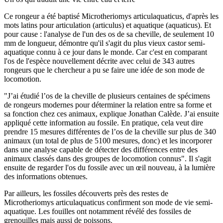
Ce rongeur a été baptisé Microtheriomys articulaquaticus, d'après les
mots latins pour articulation (articulus) et aquatique (aquaticus). Et
pour cause : l'analyse de l'un des os de sa cheville, de seulement 10
mm de longueur, démontre qu'il s'agit du plus vieux castor semi-
aquatique connu à ce jour dans le monde. Car c'est en comparant
l'os de l'espèce nouvellement décrite avec celui de 343 autres
rongeurs que le chercheur a pu se faire une idée de son mode de
locomotion.
"J’ai étudié l’os de la cheville de plusieurs centaines de spécimens
de rongeurs modernes pour déterminer la relation entre sa forme et
sa fonction chez ces animaux, explique Jonathan Calède. J’ai ensuite
appliqué cette information au fossile. En pratique, cela veut dire
prendre 15 mesures différentes de l’os de la cheville sur plus de 340
animaux (un total de plus de 5100 mesures, donc) et les incorporer
dans une analyse capable de détecter des différences entre des
animaux classés dans des groupes de locomotion connus". Il s'agit
ensuite de regarder l'os du fossile avec un œil nouveau, à la lumière
des informations obtenues.
Par ailleurs, les fossiles découverts près des restes de
Microtheriomys articulaquaticus confirment son mode de vie semi-
aquatique. Les fouilles ont notamment révélé des fossiles de
grenouilles mais aussi de poissons.