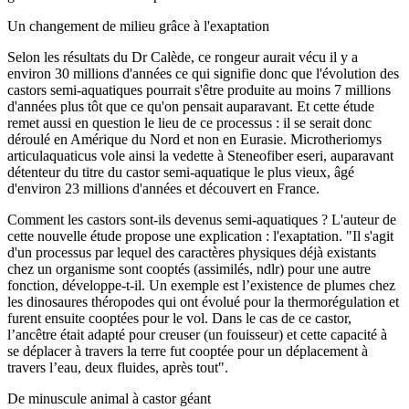
Un changement de milieu grâce à l'exaptation
Selon les résultats du Dr Calède, ce rongeur aurait vécu il y a
environ 30 millions d'années ce qui signifie donc que l'évolution des
castors semi-aquatiques pourrait s'être produite au moins 7 millions
d'années plus tôt que ce qu'on pensait auparavant. Et cette étude
remet aussi en question le lieu de ce processus : il se serait donc
déroulé en Amérique du Nord et non en Eurasie. Microtheriomys
articulaquaticus vole ainsi la vedette à Steneofiber eseri, auparavant
détenteur du titre du castor semi-aquatique le plus vieux, âgé
d'environ 23 millions d'années et découvert en France.
Comment les castors sont-ils devenus semi-aquatiques ? L'auteur de
cette nouvelle étude propose une explication : l'exaptation. "Il s'agit
d'un processus par lequel des caractères physiques déjà existants
chez un organisme sont cooptés (assimilés, ndlr) pour une autre
fonction, développe-t-il. Un exemple est l’existence de plumes chez
les dinosaures théropodes qui ont évolué pour la thermorégulation et
furent ensuite cooptées pour le vol. Dans le cas de ce castor,
l’ancêtre était adapté pour creuser (un fouisseur) et cette capacité à
se déplacer à travers la terre fut cooptée pour un déplacement à
travers l’eau, deux fluides, après tout".
De minuscule animal à castor géant