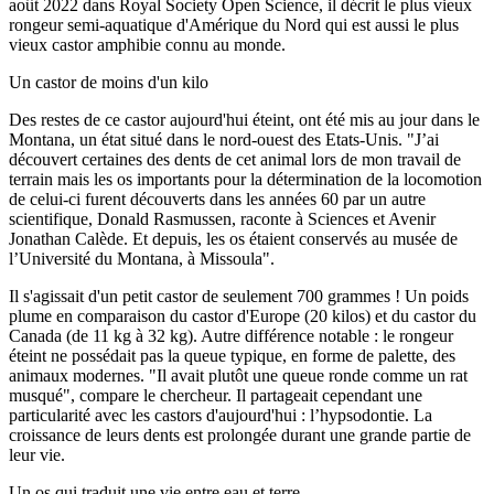
août 2022 dans Royal Society Open Science, il décrit le plus vieux
rongeur semi-aquatique d'Amérique du Nord qui est aussi le plus
vieux castor amphibie connu au monde.
Un castor de moins d'un kilo
Des restes de ce castor aujourd'hui éteint, ont été mis au jour dans le
Montana, un état situé dans le nord-ouest des Etats-Unis. "J’ai
découvert certaines des dents de cet animal lors de mon travail de
terrain mais les os importants pour la détermination de la locomotion
de celui-ci furent découverts dans les années 60 par un autre
scientifique, Donald Rasmussen, raconte à Sciences et Avenir
Jonathan Calède. Et depuis, les os étaient conservés au musée de
l’Université du Montana, à Missoula".
Il s'agissait d'un petit castor de seulement 700 grammes ! Un poids
plume en comparaison du castor d'Europe (20 kilos) et du castor du
Canada (de 11 kg à 32 kg). Autre différence notable : le rongeur
éteint ne possédait pas la queue typique, en forme de palette, des
animaux modernes. "Il avait plutôt une queue ronde comme un rat
musqué", compare le chercheur. Il partageait cependant une
particularité avec les castors d'aujourd'hui : l’hypsodontie. La
croissance de leurs dents est prolongée durant une grande partie de
leur vie.
Un os qui traduit une vie entre eau et terre