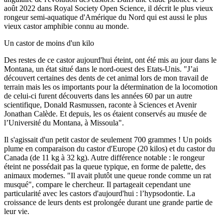
août 2022 dans Royal Society Open Science, il décrit le plus vieux
rongeur semi-aquatique d'Amérique du Nord qui est aussi le plus
vieux castor amphibie connu au monde.
Un castor de moins d'un kilo
Des restes de ce castor aujourd'hui éteint, ont été mis au jour dans le
Montana, un état situé dans le nord-ouest des Etats-Unis. "J’ai
découvert certaines des dents de cet animal lors de mon travail de
terrain mais les os importants pour la détermination de la locomotion
de celui-ci furent découverts dans les années 60 par un autre
scientifique, Donald Rasmussen, raconte à Sciences et Avenir
Jonathan Calède. Et depuis, les os étaient conservés au musée de
l’Université du Montana, à Missoula".
Il s'agissait d'un petit castor de seulement 700 grammes ! Un poids
plume en comparaison du castor d'Europe (20 kilos) et du castor du
Canada (de 11 kg à 32 kg). Autre différence notable : le rongeur
éteint ne possédait pas la queue typique, en forme de palette, des
animaux modernes. "Il avait plutôt une queue ronde comme un rat
musqué", compare le chercheur. Il partageait cependant une
particularité avec les castors d'aujourd'hui : l’hypsodontie. La
croissance de leurs dents est prolongée durant une grande partie de
leur vie.