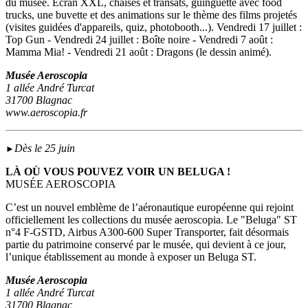
du musée. Ecran XXL, chaises et transats, guinguette avec food
trucks, une buvette et des animations sur le thème des films projetés
(visites guidées d'appareils, quiz, photobooth...). Vendredi 17 juillet :
Top Gun - Vendredi 24 juillet : Boîte noire - Vendredi 7 août :
Mamma Mia! - Vendredi 21 août : Dragons (le dessin animé).
Musée Aeroscopia
1 allée André Turcat
31700 Blagnac
www.aeroscopia.fr
Dès le 25 juin
►
LÀ OÙ VOUS POUVEZ VOIR UN BELUGA !
MUSÉE AEROSCOPIA
C’est un nouvel emblème de l’aéronautique européenne qui rejoint
officiellement les collections du musée aeroscopia. Le "Beluga" ST
n°4 F-GSTD, Airbus A300-600 Super Transporter, fait désormais
partie du patrimoine conservé par le musée, qui devient à ce jour,
l’unique établissement au monde à exposer un Beluga ST.
Musée Aeroscopia
1 allée André Turcat
31700 Blagnac