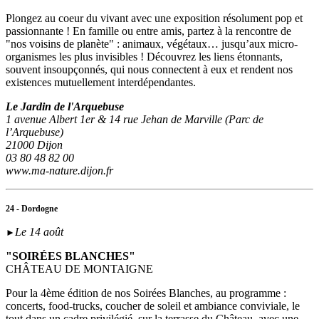
Plongez au coeur du vivant avec une exposition résolument pop et
passionnante ! En famille ou entre amis, partez à la rencontre de
"nos voisins de planète" : animaux, végétaux… jusqu’aux micro-
organismes les plus invisibles ! Découvrez les liens étonnants,
souvent insoupçonnés, qui nous connectent à eux et rendent nos
existences mutuellement interdépendantes.
Le Jardin de l'Arquebuse
1 avenue Albert 1er & 14 rue Jehan de Marville (Parc de
l’Arquebuse)
21000 Dijon
03 80 48 82 00
www.ma-nature.dijon.fr
24 - Dordogne
Le 14 août
►
"SOIRÉES BLANCHES"
CHÂTEAU DE MONTAIGNE
Pour la 4ème édition de nos Soirées Blanches, au programme :
concerts, food-trucks, coucher de soleil et ambiance conviviale, le
tout dans un cadre privilégié, sur la terrasse du Château, avec une