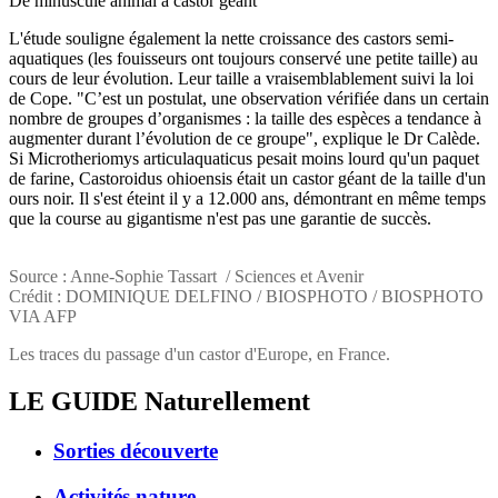
De minuscule animal à castor géant
L'étude souligne également la nette croissance des castors semi-
aquatiques (les fouisseurs ont toujours conservé une petite taille) au
cours de leur évolution. Leur taille a vraisemblablement suivi la loi
de Cope. "C’est un postulat, une observation vérifiée dans un certain
nombre de groupes d’organismes : la taille des espèces a tendance à
augmenter durant l’évolution de ce groupe", explique le Dr Calède.
Si Microtheriomys articulaquaticus pesait moins lourd qu'un paquet
de farine, Castoroidus ohioensis était un castor géant de la taille d'un
ours noir. Il s'est éteint il y a 12.000 ans, démontrant en même temps
que la course au gigantisme n'est pas une garantie de succès.
Source : Anne-Sophie Tassart / Sciences et Avenir
Crédit : DOMINIQUE DELFINO / BIOSPHOTO / BIOSPHOTO
VIA AFP
Les traces du passage d'un castor d'Europe, en France.
LE GUIDE
Naturellement
Sorties découverte
Activités nature