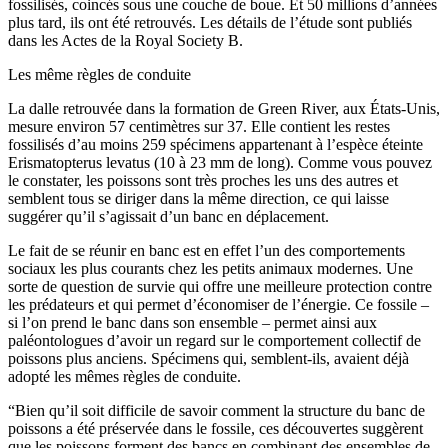
fossilisés, coincés sous une couche de boue. Et 50 millions d’années
plus tard, ils ont été retrouvés. Les détails de l’étude sont publiés
dans les Actes de la Royal Society B.
Les même règles de conduite
La dalle retrouvée dans la formation de Green River, aux États-Unis,
mesure environ 57 centimètres sur 37. Elle contient les restes
fossilisés d’au moins 259 spécimens appartenant à l’espèce éteinte
Erismatopterus levatus (10 à 23 mm de long). Comme vous pouvez
le constater, les poissons sont très proches les uns des autres et
semblent tous se diriger dans la même direction, ce qui laisse
suggérer qu’il s’agissait d’un banc en déplacement.
Le fait de se réunir en banc est en effet l’un des comportements
sociaux les plus courants chez les petits animaux modernes. Une
sorte de question de survie qui offre une meilleure protection contre
les prédateurs et qui permet d’économiser de l’énergie. Ce fossile –
si l’on prend le banc dans son ensemble – permet ainsi aux
paléontologues d’avoir un regard sur le comportement collectif de
poissons plus anciens. Spécimens qui, semblent-ils, avaient déjà
adopté les mêmes règles de conduite.
“Bien qu’il soit difficile de savoir comment la structure du banc de
poissons a été préservée dans le fossile, ces découvertes suggèrent
que les poissons forment des bancs en combinant des ensembles de