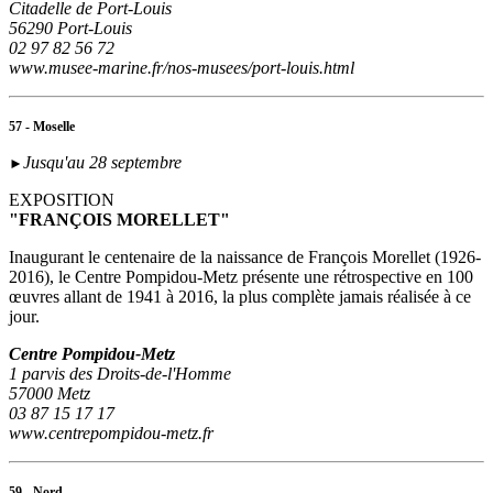
Citadelle de Port-Louis
56290 Port-Louis
02 97 82 56 72
www.musee-marine.fr/nos-musees/port-louis.html
57 - Moselle
Jusqu'au 28 septembre
►
EXPOSITION
"FRANÇOIS MORELLET"
Inaugurant le centenaire de la naissance de François Morellet (1926-
2016), le Centre Pompidou-Metz présente une rétrospective en 100
œuvres allant de 1941 à 2016, la plus complète jamais réalisée à ce
jour.
Centre Pompidou-Metz
1 parvis des Droits-de-l'Homme
57000 Metz
03 87 15 17 17
www.centrepompidou-metz.fr
59 - Nord