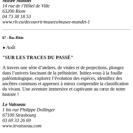
Musée Mandet
14 rue de l’Hôtel de Ville
63200 Riom
04 73 38 18 53
www.rlv.eu/decouvrir/musees/musee-mandet-1
67 - Bas-Rhin
Août
►
"SUR LES TRACES DU PASSÉ"
A travers une série d’ateliers, de visites et de projections, plongez
dans l’univers fascinant de la préhistoire. Initiez-vous à la fouille
paléontologique, explorez l’évolution des espèces, identifiez des
ancêtres communs et apprenez à mieux comprendre la classification
du vivant. Une aventure immersive et captivante au cœur de notre
histoire !
Le Vaisseau
1 bis rue Philippe Dollinger
67100 Strasbourg
03 69 33 26 69
www.levaisseau.com