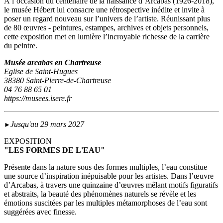
À l’occasion du centenaire de la naissance d’Arcabas (1926-2018),
le musée Hébert lui consacre une rétrospective inédite et invite à
poser un regard nouveau sur l’univers de l’artiste. Réunissant plus
de 80 œuvres - peintures, estampes, archives et objets personnels,
cette exposition met en lumière l’incroyable richesse de la carrière
du peintre.
Musée arcabas en Chartreuse
Eglise de Saint-Hugues
38380 Saint-Pierre-de-Chartreuse
04 76 88 65 01
https://musees.isere.fr
Jusqu'au 29 mars 2027
►
EXPOSITION
"LES FORMES DE L'EAU"
Présente dans la nature sous des formes multiples, l’eau constitue
une source d’inspiration inépuisable pour les artistes. Dans l’œuvre
d’Arcabas, à travers une quinzaine d’œuvres mêlant motifs figuratifs
et abstraits, la beauté des phénomènes naturels se révèle et les
émotions suscitées par les multiples métamorphoses de l’eau sont
suggérées avec finesse.