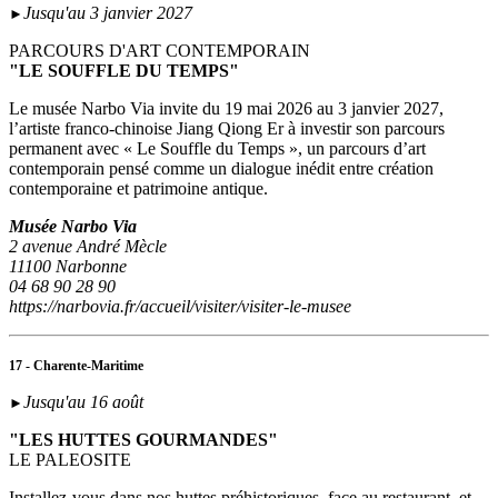
Jusqu'au 3 janvier 2027
►
PARCOURS D'ART CONTEMPORAIN
"LE SOUFFLE DU TEMPS"
Le musée Narbo Via invite du 19 mai 2026 au 3 janvier 2027,
l’artiste franco-chinoise Jiang Qiong Er à investir son parcours
permanent avec « Le Souffle du Temps », un parcours d’art
contemporain pensé comme un dialogue inédit entre création
contemporaine et patrimoine antique.
Musée Narbo Via
2 avenue André Mècle
11100 Narbonne
04 68 90 28 90
https://narbovia.fr/accueil/visiter/visiter-le-musee
17 - Charente-Maritime
Jusqu'au 16 août
►
"LES HUTTES GOURMANDES"
LE PALEOSITE
Installez-vous dans nos huttes préhistoriques, face au restaurant, et