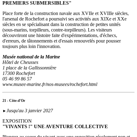
PREMIERS SUBMERSIBLES"
Place forte de la construction navale aux XVIIe et XVIIIe siècles,
l'arsenal de Rochefort a poursuivi ses activités aux XIXe et XXe
siècles en se spécialisant dans la construction de petites unités
(sous‑marins, torpilleurs, contre-torpilleurs). Les visiteurs
découvriront une histoire faite d'expérimentations, d'échecs,
d'erreurs, de tâtonnements et d'essais renouvelés pour pousser
toujours plus loin l'innovation.
Musée national de la Marine
Hôtel de Cheusses
1 place de la Gallissonnière
17300 Rochefort
05 46 99 86 57
www.musee-marine.fr/nos-musees/rochefort.html
21 - Côte-d'Or
Jusqu'au 3 janvier 2027
►
EXPOSITION
"VIVANTS !" UNE AVENTURE COLLECTIVE
Plongez au coeur du vivant avec une exposition résolument pop et