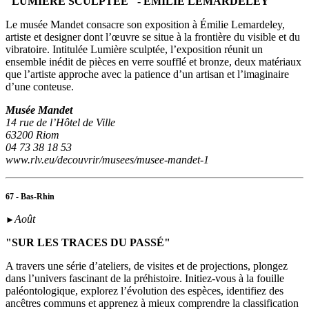
"LUMIÈRE SCULPTÉE" - ÉMILIE LEMARDELEY
Le musée Mandet consacre son exposition à Émilie Lemardeley,
artiste et designer dont l’œuvre se situe à la frontière du visible et du
vibratoire. Intitulée Lumière sculptée, l’exposition réunit un
ensemble inédit de pièces en verre soufflé et bronze, deux matériaux
que l’artiste approche avec la patience d’un artisan et l’imaginaire
d’une conteuse.
Musée Mandet
14 rue de l’Hôtel de Ville
63200 Riom
04 73 38 18 53
www.rlv.eu/decouvrir/musees/musee-mandet-1
67 - Bas-Rhin
Août
►
"SUR LES TRACES DU PASSÉ"
A travers une série d’ateliers, de visites et de projections, plongez
dans l’univers fascinant de la préhistoire. Initiez-vous à la fouille
paléontologique, explorez l’évolution des espèces, identifiez des
ancêtres communs et apprenez à mieux comprendre la classification