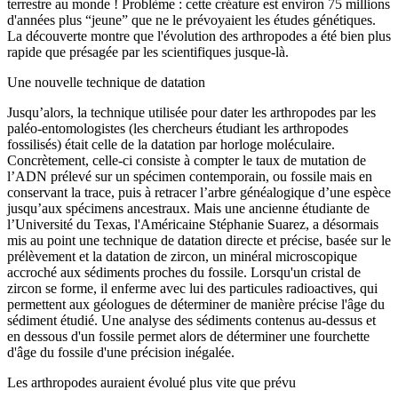
terrestre au monde ! Problème : cette créature est environ 75 millions
d'années plus “jeune” que ne le prévoyaient les études génétiques.
La découverte montre que l'évolution des arthropodes a été bien plus
rapide que présagée par les scientifiques jusque-là.
Une nouvelle technique de datation
Jusqu’alors, la technique utilisée pour dater les arthropodes par les
paléo-entomologistes (les chercheurs étudiant les arthropodes
fossilisés) était celle de la datation par horloge moléculaire.
Concrètement, celle-ci consiste à compter le taux de mutation de
l’ADN prélevé sur un spécimen contemporain, ou fossile mais en
conservant la trace, puis à retracer l’arbre généalogique d’une espèce
jusqu’aux spécimens ancestraux. Mais une ancienne étudiante de
l’Université du Texas, l'Américaine Stéphanie Suarez, a désormais
mis au point une technique de datation directe et précise, basée sur le
prélèvement et la datation de zircon, un minéral microscopique
accroché aux sédiments proches du fossile. Lorsqu'un cristal de
zircon se forme, il enferme avec lui des particules radioactives, qui
permettent aux géologues de déterminer de manière précise l'âge du
sédiment étudié. Une analyse des sédiments contenus au-dessus et
en dessous d'un fossile permet alors de déterminer une fourchette
d'âge du fossile d'une précision inégalée.
Les arthropodes auraient évolué plus vite que prévu