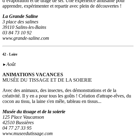
d’évaporation et de tirage de sel. Une expérience amusante pour
apprendre, expérimenter et repartir avec plein de découvertes !
La Grande Saline
3 place des salines
39110 Salins-les-Bains
03 84 73 10 92
www.grande-saline.com
42 - Loire
Août
►
ANIMATIONS VACANCES
MUSÉE DU TISSAGE ET DE LA SOIERIE
Avec des animaux, des insectes, des démonstrations et de la
créativité. Il y en a pour tous les goûts ! Création d'attrape-rêves, du
cocon au tissu, la laine s'en mêle, tableau en tissus...
Musée du tissage et de la soierie
125 Place Vaucanson
42510 Bussières
04 77 27 33 95
www.museedutissage.com