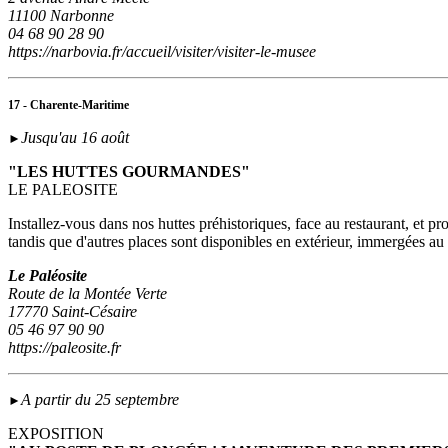
11100 Narbonne
04 68 90 28 90
https://narbovia.fr/accueil/visiter/visiter-le-musee
17 - Charente-Maritime
Jusqu'au 16 août
►
"LES HUTTES GOURMANDES"
LE PALEOSITE
Installez-vous dans nos huttes préhistoriques, face au restaurant, et p
tandis que d'autres places sont disponibles en extérieur, immergées a
Le Paléosite
Route de la Montée Verte
17770 Saint-Césaire
05 46 97 90 90
https://paleosite.fr
A partir du 25 septembre
►
EXPOSITION