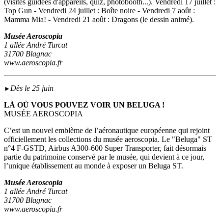
(visites guidées d'appareils, quiz, photobooth...). Vendredi 17 juillet :
Top Gun - Vendredi 24 juillet : Boîte noire - Vendredi 7 août :
Mamma Mia! - Vendredi 21 août : Dragons (le dessin animé).
Musée Aeroscopia
1 allée André Turcat
31700 Blagnac
www.aeroscopia.fr
Dès le 25 juin
►
LÀ OÙ VOUS POUVEZ VOIR UN BELUGA !
MUSÉE AEROSCOPIA
C’est un nouvel emblème de l’aéronautique européenne qui rejoint
officiellement les collections du musée aeroscopia. Le "Beluga" ST
n°4 F-GSTD, Airbus A300-600 Super Transporter, fait désormais
partie du patrimoine conservé par le musée, qui devient à ce jour,
l’unique établissement au monde à exposer un Beluga ST.
Musée Aeroscopia
1 allée André Turcat
31700 Blagnac
www.aeroscopia.fr