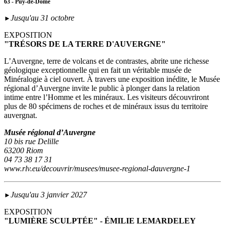
63 - Puy-de-Dôme
Jusqu'au 31 octobre
►
EXPOSITION
"TRÉSORS DE LA TERRE D'AUVERGNE"
L’Auvergne, terre de volcans et de contrastes, abrite une richesse
géologique exceptionnelle qui en fait un véritable musée de
Minéralogie à ciel ouvert. À travers une exposition inédite, le Musée
régional d’Auvergne invite le public à plonger dans la relation
intime entre l’Homme et les minéraux. Les visiteurs découvriront
plus de 80 spécimens de roches et de minéraux issus du territoire
auvergnat.
Musée régional d’Auvergne
10 bis rue Delille
63200 Riom
04 73 38 17 31
www.rlv.eu/decouvrir/musees/musee-regional-dauvergne-1
Jusqu'au 3 janvier 2027
►
EXPOSITION
"LUMIÈRE SCULPTÉE" - ÉMILIE LEMARDELEY