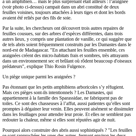
à un amphibien… mais le plus surprenant était ailleurs : l’araignée
(voir photo ci-dessus) campait dans un abri constitué de deux
feuilles voisines, toujours attachées à leurs tiges et dont les bords
avaient été reliés par des fils de soie.
Par la suite, les chercheurs ont découvert trois autres repaires de
feuilles cousues, sur des arbres d’espèces différentes, dans trois
autres lieux, y compris une plantation de vanille, ce qui suggère que
de tels abris soient fréquemment construits par les Damastes dans le
nord-est de Madagascar. "En attachant les feuilles ensemble, ces
araignées créent des micro-habitats frais et sombres, très attrayants
dans un environnement sec et brûlant où rôdent beaucoup d'oiseaux
prédateurs", explique Thio Rosin Fulgence.
Un piège unique parmi les araignées ?
Pas étonnant que les petits amphibiens arboricoles s’y réfugient.
Mais ces pièges sont-ils intentionnels ? Les Damastes, qui
appartiennent à la famille des Sparassidae, ne fabriquent pas de
toiles. Ce sont des chasseuses à l’affut, aussi patientes qu’elles sont
promptes à dégainer leur venin. Elles peuvent aisément se dissimuler
dans les feuillages pour attendre leur proie. Et elles ne semblent pas
redouter la chaleur, même si elles sont réputées agir de nuit.
Pourquoi alors construire des abris aussi sophistiqués ? "Les feuilles
se sont rapprochées les unes des autres, fermant environ les deux