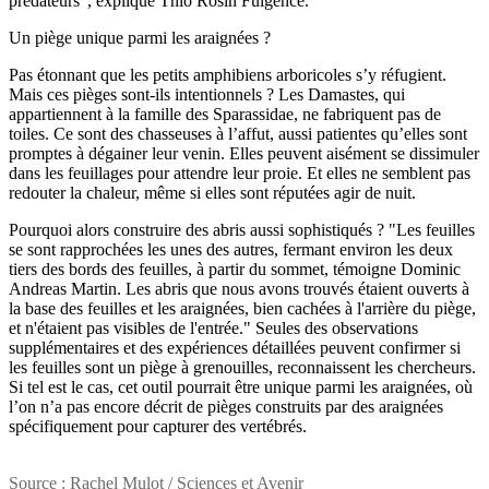
prédateurs", explique Thio Rosin Fulgence.
Un piège unique parmi les araignées ?
Pas étonnant que les petits amphibiens arboricoles s’y réfugient.
Mais ces pièges sont-ils intentionnels ? Les Damastes, qui
appartiennent à la famille des Sparassidae, ne fabriquent pas de
toiles. Ce sont des chasseuses à l’affut, aussi patientes qu’elles sont
promptes à dégainer leur venin. Elles peuvent aisément se dissimuler
dans les feuillages pour attendre leur proie. Et elles ne semblent pas
redouter la chaleur, même si elles sont réputées agir de nuit.
Pourquoi alors construire des abris aussi sophistiqués ? "Les feuilles
se sont rapprochées les unes des autres, fermant environ les deux
tiers des bords des feuilles, à partir du sommet, témoigne Dominic
Andreas Martin. Les abris que nous avons trouvés étaient ouverts à
la base des feuilles et les araignées, bien cachées à l'arrière du piège,
et n'étaient pas visibles de l'entrée." Seules des observations
supplémentaires et des expériences détaillées peuvent confirmer si
les feuilles sont un piège à grenouilles, reconnaissent les chercheurs.
Si tel est le cas, cet outil pourrait être unique parmi les araignées, où
l’on n’a pas encore décrit de pièges construits par des araignées
spécifiquement pour capturer des vertébrés.
Source : Rachel Mulot / Sciences et Avenir