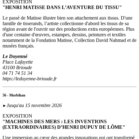
EXPOSITION
"HENRI MATISSE DANS L’AVENTURE DU TISSU"
Le passé de Matisse illustre bien son attachement aux tissus. D'une
famille de tisserands, l’artiste collectionne d'abord les tissus de sa
région avant de l'ouvrir sur des productions extra européennes. Plus
d'une centaine d'œuvres, estampes, dessins, peintures et textiles
notamment de la Fondation Matisse, Collection David Nahmad et de
musées français.
Le Doyenné
Place Lafayette
43100 Brioude
04 71 74 51 34
https://ledoyenne-brioude.fr
56 - Morbihan
Jusqu'au 15 novembre 2026
►
EXPOSITION
"MACHINES DES MERS : LES INVENTIONS
(EXTRAORDINAIRES) D’HENRI DUPUY DE LÔME"
Une immersion au cœur des grandes innovations qui ont transformé