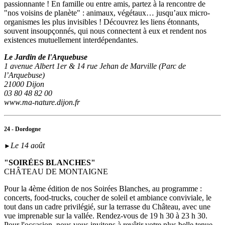
passionnante ! En famille ou entre amis, partez à la rencontre de
"nos voisins de planète" : animaux, végétaux… jusqu’aux micro-
organismes les plus invisibles ! Découvrez les liens étonnants,
souvent insoupçonnés, qui nous connectent à eux et rendent nos
existences mutuellement interdépendantes.
Le Jardin de l'Arquebuse
1 avenue Albert 1er & 14 rue Jehan de Marville (Parc de
l’Arquebuse)
21000 Dijon
03 80 48 82 00
www.ma-nature.dijon.fr
24 - Dordogne
Le 14 août
►
"SOIRÉES BLANCHES"
CHÂTEAU DE MONTAIGNE
Pour la 4ème édition de nos Soirées Blanches, au programme :
concerts, food-trucks, coucher de soleil et ambiance conviviale, le
tout dans un cadre privilégié, sur la terrasse du Château, avec une
vue imprenable sur la vallée. Rendez-vous de 19 h 30 à 23 h 30.
Pour l'occasion, nous vous invitons à revêtir votre plus belle tenue