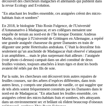
découvert des chercheurs malgaches et allemands qui publient dans
la revue Ecology and Evolution.
"En attachant les feuilles ensemble, ces araignées créent des micro-
habitats frais et sombres"
En 2018, le biologiste Thio Rosin Fulgence, de l'Université
d'Antananarivo à Madagascar, et ses collègues menaient une
enquête de terrain au nord-est de l’île lorsque Dominic Andreas
Martin, écologue à l'Université de Göttingen en Allemagne, a repéré
une grande araignée chasseuse du genre Damastes en train de
déguster une petite Heterixalus andrakata. C’était la deuxième fois
seulement qu’un arachnide de Madagascar était observé s’attaquant
à un amphibien… mais le plus surprenant était ailleurs : l’araignée
(voir photo ci-dessus) campait dans un abri constitué de deux
feuilles voisines, toujours attachées à leurs tiges et dont les bords
avaient été reliés par des fils de soie.
Par la suite, les chercheurs ont découvert trois autres repaires de
feuilles cousues, sur des arbres d’espèces différentes, dans trois
autres lieux, y compris une plantation de vanille, ce qui suggère que
de tels abris soient fréquemment construits par les Damastes dans le
nord-est de Madagascar. "En attachant les feuilles ensemble, ces
araignées créent des micro-habitats frais et sombres, très attrayants
dans un environnement sec et brûlant où rôdent beaucoup d'oiseaux