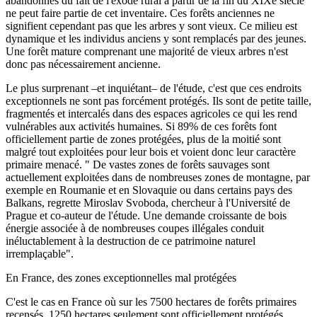
abandonnés du fait de l'exode rural à partir de la fin du XIXe siècle
ne peut faire partie de cet inventaire. Ces forêts anciennes ne
signifient cependant pas que les arbres y sont vieux. Ce milieu est
dynamique et les individus anciens y sont remplacés par des jeunes.
Une forêt mature comprenant une majorité de vieux arbres n'est
donc pas nécessairement ancienne.
Le plus surprenant –et inquiétant– de l'étude, c'est que ces endroits
exceptionnels ne sont pas forcément protégés. Ils sont de petite taille,
fragmentés et intercalés dans des espaces agricoles ce qui les rend
vulnérables aux activités humaines. Si 89% de ces forêts font
officiellement partie de zones protégées, plus de la moitié sont
malgré tout exploitées pour leur bois et voient donc leur caractère
primaire menacé. " De vastes zones de forêts sauvages sont
actuellement exploitées dans de nombreuses zones de montagne, par
exemple en Roumanie et en Slovaquie ou dans certains pays des
Balkans, regrette Miroslav Svoboda, chercheur à l'Université de
Prague et co-auteur de l'étude. Une demande croissante de bois
énergie associée à de nombreuses coupes illégales conduit
inéluctablement à la destruction de ce patrimoine naturel
irremplaçable".
En France, des zones exceptionnelles mal protégées
C'est le cas en France où sur les 7500 hectares de forêts primaires
recensés, 1250 hectares seulement sont officiellement protégés.