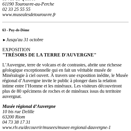
61190 Tourouvre-au-Perche
02 33 25 55 55
www.musealesdetourouvre.fr
63 - Puy-de-Dôme
Jusqu'au 31 octobre
►
EXPOSITION
"TRÉSORS DE LA TERRE D'AUVERGNE"
L’Auvergne, terre de volcans et de contrastes, abrite une richesse
géologique exceptionnelle qui en fait un véritable musée de
Minéralogie à ciel ouvert. À travers une exposition inédite, le Musée
régional d’Auvergne invite le public à plonger dans la relation
intime entre l’Homme et les minéraux. Les visiteurs découvriront
plus de 80 spécimens de roches et de minéraux issus du territoire
auvergnat.
Musée régional d’Auvergne
10 bis rue Delille
63200 Riom
04 73 38 17 31
www.rlv.eu/decouvrir/musees/musee-regional-dauvergne-1