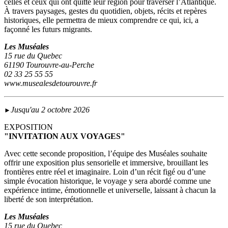
celles et ceux qui ont quitté leur région pour traverser l’Atlantique.
À travers paysages, gestes du quotidien, objets, récits et repères
historiques, elle permettra de mieux comprendre ce qui, ici, a
façonné les futurs migrants.
Les Muséales
15 rue du Quebec
61190 Tourouvre-au-Perche
02 33 25 55 55
www.musealesdetourouvre.fr
Jusqu'au 2 octobre 2026
►
EXPOSITION
"INVITATION AUX VOYAGES"
Avec cette seconde proposition, l’équipe des Muséales souhaite
offrir une exposition plus sensorielle et immersive, brouillant les
frontières entre réel et imaginaire. Loin d’un récit figé ou d’une
simple évocation historique, le voyage y sera abordé comme une
expérience intime, émotionnelle et universelle, laissant à chacun la
liberté de son interprétation.
Les Muséales
15 rue du Quebec