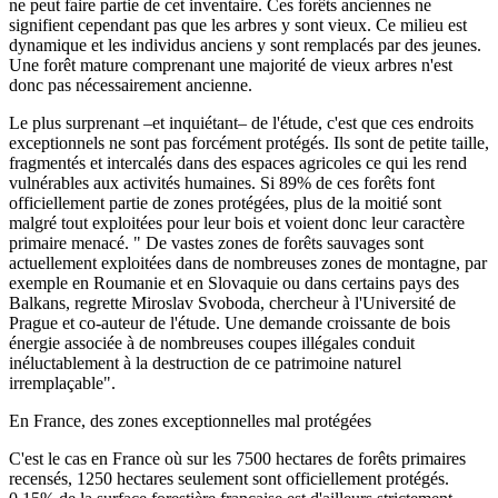
ne peut faire partie de cet inventaire. Ces forêts anciennes ne
signifient cependant pas que les arbres y sont vieux. Ce milieu est
dynamique et les individus anciens y sont remplacés par des jeunes.
Une forêt mature comprenant une majorité de vieux arbres n'est
donc pas nécessairement ancienne.
Le plus surprenant –et inquiétant– de l'étude, c'est que ces endroits
exceptionnels ne sont pas forcément protégés. Ils sont de petite taille,
fragmentés et intercalés dans des espaces agricoles ce qui les rend
vulnérables aux activités humaines. Si 89% de ces forêts font
officiellement partie de zones protégées, plus de la moitié sont
malgré tout exploitées pour leur bois et voient donc leur caractère
primaire menacé. " De vastes zones de forêts sauvages sont
actuellement exploitées dans de nombreuses zones de montagne, par
exemple en Roumanie et en Slovaquie ou dans certains pays des
Balkans, regrette Miroslav Svoboda, chercheur à l'Université de
Prague et co-auteur de l'étude. Une demande croissante de bois
énergie associée à de nombreuses coupes illégales conduit
inéluctablement à la destruction de ce patrimoine naturel
irremplaçable".
En France, des zones exceptionnelles mal protégées
C'est le cas en France où sur les 7500 hectares de forêts primaires
recensés, 1250 hectares seulement sont officiellement protégés.