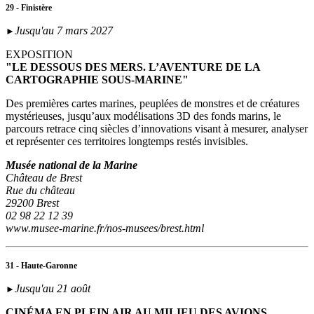
29 - Finistère
Jusqu'au 7 mars 2027
►
EXPOSITION
"LE DESSOUS DES MERS. L’AVENTURE DE LA
CARTOGRAPHIE SOUS-MARINE"
Des premières cartes marines, peuplées de monstres et de créatures
mystérieuses, jusqu’aux modélisations 3D des fonds marins, le
parcours retrace cinq siècles d’innovations visant à mesurer, analyser
et représenter ces territoires longtemps restés invisibles.
Musée national de la Marine
Château de Brest
Rue du château
29200 Brest
02 98 22 12 39
www.musee-marine.fr/nos-musees/brest.html
31 - Haute-Garonne
Jusqu'au 21 août
►
CINÉMA EN PLEIN AIR AU MILIEU DES AVIONS