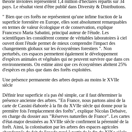
théorie inviolées représentent 1,4 million d'hectares répartis sur 34
pays. Le résultat vient d'être publié dans Diversity & Distributions.
" Bien que ces forêts ne représentent qu'une infime fraction de la
superficie forestière en Europe, elles sont absolument remarquables
en termes de valeur écologique et de conservation, explique
Francesco Maria Sabatini, principal auteur de l'étude. Les
scientifiques les considèrent comme de véritables laboratoires à ciel
ouvert dont l'étude permet de mieux comprendre l'impact des
changements globaux sur les écosystèmes forestiers ". Non
perturbés, ces espaces permettent également le développement
d'espèces animales et végétales qui ne peuvent survivre que dans ces
environnements. On estime ainsi que ces écosystèmes abritent 25%
d'espèces en plus que dans des forêts exploitées.
Une présence permanente des arbres depuis au moins le XVIIe
siècle
Définir leur superficie n'a pas été simple, car il faut déterminer la
présence ancienne des arbres. "En France, nous partons ainsi de la
carte de Cassini élaborée à la fin du XVIIe siècle qui donne pour la
première fois l'emplacement des forêts", explique Nicolas Debaive,
en charge du dossier aux "Réserves naturelles de France". Les cartes
d'état-major dessinées au XVIIIe siècle confirment la pérennité de la
forêt. Ainsi, la colonisation par les arbres des espaces agricoles