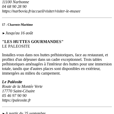
11100 Narbonne
04 68 90 28 90
https://narbovia.fr/accueil/visiter/visiter-le-musee
17 - Charente-Maritime
Jusqu'au 16 août
►
"LES HUTTES GOURMANDES"
LE PALEOSITE
Installez-vous dans nos huttes préhistoriques, face au restaurant, et
profitez d'un déjeuner dans un cadre exceptionnel. Trois tables
préhistoriques aménagées à l'intérieur des huttes pour une immersion
totale, tandis que d'autres places sont disponibles en extérieur,
immergées au milieu du campement.
Le Paléosite
Route de la Montée Verte
17770 Saint-Césaire
05 46 97 90 90
https://paleosite.fr
A partir du 25 septembre
►