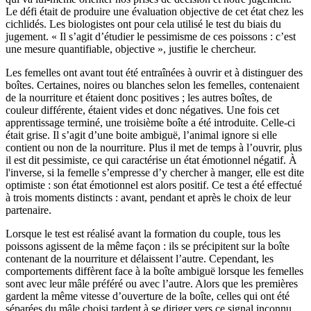
Le défi était de produire une évaluation objective de cet état chez les
cichlidés. Les biologistes ont pour cela utilisé le test du biais du
jugement. « Il s’agit d’étudier le pessimisme de ces poissons : c’est
une mesure quantifiable, objective », justifie le chercheur.
Les femelles ont avant tout été entraînées à ouvrir et à distinguer des
boîtes. Certaines, noires ou blanches selon les femelles, contenaient
de la nourriture et étaient donc positives ; les autres boîtes, de
couleur différente, étaient vides et donc négatives. Une fois cet
apprentissage terminé, une troisième boîte a été introduite. Celle-ci
était grise. Il s’agit d’une boite ambiguë, l’animal ignore si elle
contient ou non de la nourriture. Plus il met de temps à l’ouvrir, plus
il est dit pessimiste, ce qui caractérise un état émotionnel négatif. À
l'inverse, si la femelle s’empresse d’y chercher à manger, elle est dite
optimiste : son état émotionnel est alors positif. Ce test a été effectué
à trois moments distincts : avant, pendant et après le choix de leur
partenaire.
Lorsque le test est réalisé avant la formation du couple, tous les
poissons agissent de la même façon : ils se précipitent sur la boîte
contenant de la nourriture et délaissent l’autre. Cependant, les
comportements diffèrent face à la boîte ambiguë lorsque les femelles
sont avec leur mâle préféré ou avec l’autre. Alors que les premières
gardent la même vitesse d’ouverture de la boîte, celles qui ont été
séparées du mâle choisi tardent à se diriger vers ce signal inconnu.