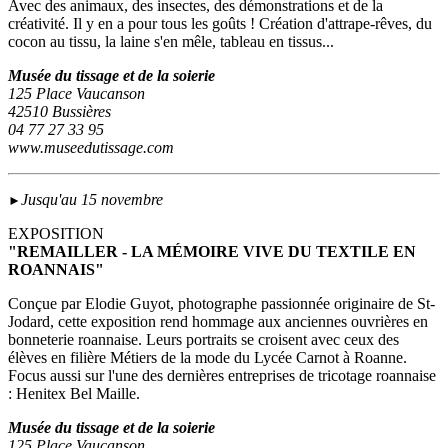
Avec des animaux, des insectes, des démonstrations et de la
créativité. Il y en a pour tous les goûts ! Création d'attrape-rêves, du
cocon au tissu, la laine s'en mêle, tableau en tissus...
Musée du tissage et de la soierie
125 Place Vaucanson
42510 Bussières
04 77 27 33 95
www.museedutissage.com
Jusqu'au 15 novembre
►
EXPOSITION
"REMAILLER - LA MÉMOIRE VIVE DU TEXTILE EN
ROANNAIS"
Conçue par Elodie Guyot, photographe passionnée originaire de St-
Jodard, cette exposition rend hommage aux anciennes ouvrières en
bonneterie roannaise. Leurs portraits se croisent avec ceux des
élèves en filière Métiers de la mode du Lycée Carnot à Roanne.
Focus aussi sur l'une des dernières entreprises de tricotage roannaise
: Henitex Bel Maille.
Musée du tissage et de la soierie
125 Place Vaucanson