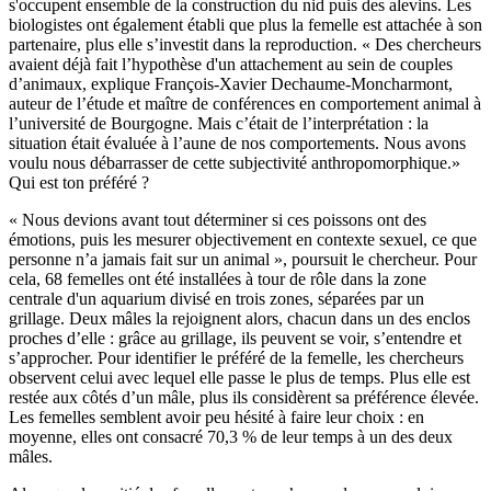
s'occupent ensemble de la construction du nid puis des alevins. Les
biologistes ont également établi que plus la femelle est attachée à son
partenaire, plus elle s’investit dans la reproduction. « Des chercheurs
avaient déjà fait l’hypothèse d'un attachement au sein de couples
d’animaux, explique François-Xavier Dechaume-Moncharmont,
auteur de l’étude et maître de conférences en comportement animal à
l’université de Bourgogne. Mais c’était de l’interprétation : la
situation était évaluée à l’aune de nos comportements. Nous avons
voulu nous débarrasser de cette subjectivité anthropomorphique.»
Qui est ton préféré ?
« Nous devions avant tout déterminer si ces poissons ont des
émotions, puis les mesurer objectivement en contexte sexuel, ce que
personne n’a jamais fait sur un animal », poursuit le chercheur. Pour
cela, 68 femelles ont été installées à tour de rôle dans la zone
centrale d'un aquarium divisé en trois zones, séparées par un
grillage. Deux mâles la rejoignent alors, chacun dans un des enclos
proches d’elle : grâce au grillage, ils peuvent se voir, s’entendre et
s’approcher. Pour identifier le préféré de la femelle, les chercheurs
observent celui avec lequel elle passe le plus de temps. Plus elle est
restée aux côtés d’un mâle, plus ils considèrent sa préférence élevée.
Les femelles semblent avoir peu hésité à faire leur choix : en
moyenne, elles ont consacré 70,3 % de leur temps à un des deux
mâles.