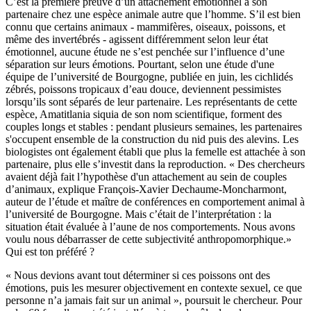
C’est la première preuve d’un attachement émotionnel à son
partenaire chez une espèce animale autre que l’homme. S’il est bien
connu que certains animaux - mammifères, oiseaux, poissons, et
même des invertébrés - agissent différemment selon leur état
émotionnel, aucune étude ne s’est penchée sur l’influence d’une
séparation sur leurs émotions. Pourtant, selon une étude d'une
équipe de l’université de Bourgogne, publiée en juin, les cichlidés
zébrés, poissons tropicaux d’eau douce, deviennent pessimistes
lorsqu’ils sont séparés de leur partenaire. Les représentants de cette
espèce, Amatitlania siquia de son nom scientifique, forment des
couples longs et stables : pendant plusieurs semaines, les partenaires
s'occupent ensemble de la construction du nid puis des alevins. Les
biologistes ont également établi que plus la femelle est attachée à son
partenaire, plus elle s’investit dans la reproduction. « Des chercheurs
avaient déjà fait l’hypothèse d'un attachement au sein de couples
d’animaux, explique François-Xavier Dechaume-Moncharmont,
auteur de l’étude et maître de conférences en comportement animal à
l’université de Bourgogne. Mais c’était de l’interprétation : la
situation était évaluée à l’aune de nos comportements. Nous avons
voulu nous débarrasser de cette subjectivité anthropomorphique.»
Qui est ton préféré ?
« Nous devions avant tout déterminer si ces poissons ont des
émotions, puis les mesurer objectivement en contexte sexuel, ce que
personne n’a jamais fait sur un animal », poursuit le chercheur. Pour