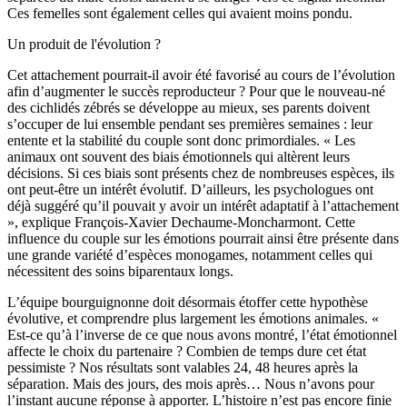
Ces femelles sont également celles qui avaient moins pondu.
Un produit de l'évolution ?
Cet attachement pourrait-il avoir été favorisé au cours de l’évolution
afin d’augmenter le succès reproducteur ? Pour que le nouveau-né
des cichlidés zébrés se développe au mieux, ses parents doivent
s’occuper de lui ensemble pendant ses premières semaines : leur
entente et la stabilité du couple sont donc primordiales. « Les
animaux ont souvent des biais émotionnels qui altèrent leurs
décisions. Si ces biais sont présents chez de nombreuses espèces, ils
ont peut-être un intérêt évolutif. D’ailleurs, les psychologues ont
déjà suggéré qu’il pouvait y avoir un intérêt adaptatif à l’attachement
», explique François-Xavier Dechaume-Moncharmont. Cette
influence du couple sur les émotions pourrait ainsi être présente dans
une grande variété d’espèces monogames, notamment celles qui
nécessitent des soins biparentaux longs.
L’équipe bourguignonne doit désormais étoffer cette hypothèse
évolutive, et comprendre plus largement les émotions animales. «
Est-ce qu’à l’inverse de ce que nous avons montré, l’état émotionnel
affecte le choix du partenaire ? Combien de temps dure cet état
pessimiste ? Nos résultats sont valables 24, 48 heures après la
séparation. Mais des jours, des mois après… Nous n’avons pour
l’instant aucune réponse à apporter. L’histoire n’est pas encore finie