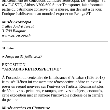
officiellement les collections du musée aeroscopia. Le "Beluga" ST
n°4 F-GSTD, Airbus A300-600 Super Transporter, fait désormais
partie du patrimoine conservé par le musée, qui devient à ce jour,
l’unique établissement au monde à exposer un Beluga ST.
Musée Aeroscopia
1 allée André Turcat
31700 Blagnac
www.aeroscopia.fr
38 - Isère
Jusqu'au 31 juillet 2027
►
EXPOSITION
"ARCABAS RÉTROSPECTIVE"
À l’occasion du centenaire de la naissance d’Arcabas (1926-2018),
le musée Hébert lui consacre une rétrospective inédite et invite à
poser un regard nouveau sur l’univers de l’artiste. Réunissant plus
de 80 œuvres - peintures, estampes, archives et objets personnels,
cette exposition met en lumière l’incroyable richesse de la carrière
du peintre.
Musée arcabas en Chartreuse