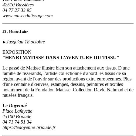
42510 Bussières
04 77 27 33 95
www.museedutissage.com
43 - Haute-Loire
Jusqu'au 18 octobre
►
EXPOSITION
"HENRI MATISSE DANS L’AVENTURE DU TISSU"
Le passé de Matisse illustre bien son attachement aux tissus. D'une
famille de tisserands, l’artiste collectionne d'abord les tissus de sa
région avant de l'ouvrir sur des productions extra européennes. Plus
d'une centaine d'œuvres, estampes, dessins, peintures et textiles
notamment de la Fondation Matisse, Collection David Nahmad et de
musées français.
Le Doyenné
Place Lafayette
43100 Brioude
04 71 74 51 34
https://ledoyenne-brioude.fr