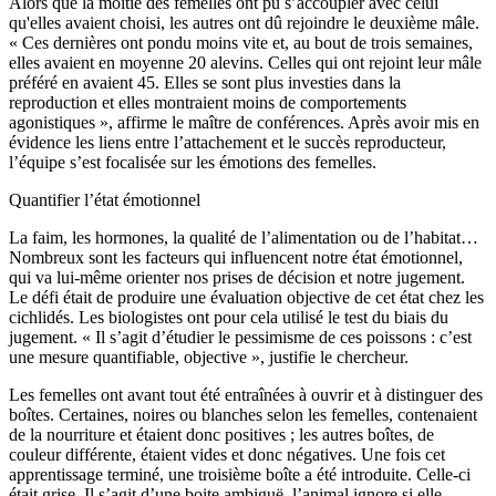
Alors que la moitié des femelles ont pu s’accoupler avec celui
qu'elles avaient choisi, les autres ont dû rejoindre le deuxième mâle.
« Ces dernières ont pondu moins vite et, au bout de trois semaines,
elles avaient en moyenne 20 alevins. Celles qui ont rejoint leur mâle
préféré en avaient 45. Elles se sont plus investies dans la
reproduction et elles montraient moins de comportements
agonistiques », affirme le maître de conférences. Après avoir mis en
évidence les liens entre l’attachement et le succès reproducteur,
l’équipe s’est focalisée sur les émotions des femelles.
Quantifier l’état émotionnel
La faim, les hormones, la qualité de l’alimentation ou de l’habitat…
Nombreux sont les facteurs qui influencent notre état émotionnel,
qui va lui-même orienter nos prises de décision et notre jugement.
Le défi était de produire une évaluation objective de cet état chez les
cichlidés. Les biologistes ont pour cela utilisé le test du biais du
jugement. « Il s’agit d’étudier le pessimisme de ces poissons : c’est
une mesure quantifiable, objective », justifie le chercheur.
Les femelles ont avant tout été entraînées à ouvrir et à distinguer des
boîtes. Certaines, noires ou blanches selon les femelles, contenaient
de la nourriture et étaient donc positives ; les autres boîtes, de
couleur différente, étaient vides et donc négatives. Une fois cet
apprentissage terminé, une troisième boîte a été introduite. Celle-ci
était grise. Il s’agit d’une boite ambiguë, l’animal ignore si elle