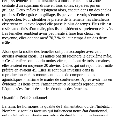
cela, 68 femelles ont été installées à tour de rôle dans la zone
centrale d'un aquarium divisé en trois zones, séparées par un
grillage. Deux mâles la rejoignent alors, chacun dans un des enclos
proches d’elle : grâce au grillage, ils peuvent se voir, s’entendre et
s’approcher. Pour identifier le préféré de la femelle, les chercheurs
observent celui avec lequel elle passe le plus de temps. Plus elle est
restée aux côtés d’un mâle, plus ils considèrent sa préférence élevée.
Les femelles semblent avoir peu hésité à faire leur choix : en
moyenne, elles ont consacré 70,3 % de leur temps à un des deux
mâles.
Alors que la moitié des femelles ont pu s’accoupler avec celui
qu'elles avaient choisi, les autres ont dû rejoindre le deuxième mâle.
« Ces dernières ont pondu moins vite et, au bout de trois semaines,
elles avaient en moyenne 20 alevins. Celles qui ont rejoint leur mâle
préféré en avaient 45. Elles se sont plus investies dans la
reproduction et elles montraient moins de comportements
agonistiques », affirme le maître de conférences. Après avoir mis en
évidence les liens entre l’attachement et le succès reproducteur,
l’équipe s’est focalisée sur les émotions des femelles.
Quantifier l’état émotionnel
La faim, les hormones, la qualité de l’alimentation ou de l’habitat…
Nombreux sont les facteurs qui influencent notre état émotionnel,
qui va lui-même orienter nos prises de décision et notre jugement.