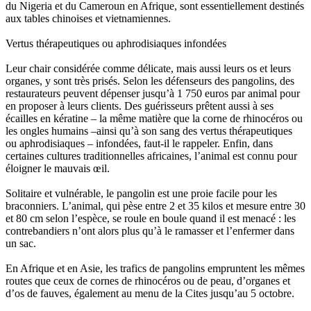
du Nigeria et du Cameroun en Afrique, sont essentiellement destinés
aux tables chinoises et vietnamiennes.
Vertus thérapeutiques ou aphrodisiaques infondées
Leur chair considérée comme délicate, mais aussi leurs os et leurs
organes, y sont très prisés. Selon les défenseurs des pangolins, des
restaurateurs peuvent dépenser jusqu’à 1 750 euros par animal pour
en proposer à leurs clients. Des guérisseurs prêtent aussi à ses
écailles en kératine – la même matière que la corne de rhinocéros ou
les ongles humains –ainsi qu’à son sang des vertus thérapeutiques
ou aphrodisiaques – infondées, faut-il le rappeler. Enfin, dans
certaines cultures traditionnelles africaines, l’animal est connu pour
éloigner le mauvais œil.
Solitaire et vulnérable, le pangolin est une proie facile pour les
braconniers. L’animal, qui pèse entre 2 et 35 kilos et mesure entre 30
et 80 cm selon l’espèce, se roule en boule quand il est menacé : les
contrebandiers n’ont alors plus qu’à le ramasser et l’enfermer dans
un sac.
En Afrique et en Asie, les trafics de pangolins empruntent les mêmes
routes que ceux de cornes de rhinocéros ou de peau, d’organes et
d’os de fauves, également au menu de la Cites jusqu’au 5 octobre.