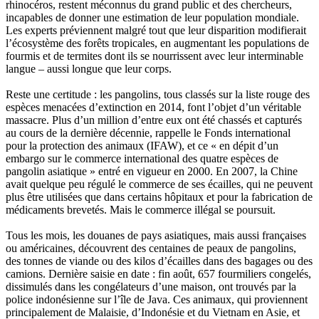
rhinocéros, restent méconnus du grand public et des chercheurs,
incapables de donner une estimation de leur population mondiale.
Les experts préviennent malgré tout que leur disparition modifierait
l’écosystème des forêts tropicales, en augmentant les populations de
fourmis et de termites dont ils se nourrissent avec leur interminable
langue – aussi longue que leur corps.
Reste une certitude : les pangolins, tous classés sur la liste rouge des
espèces menacées d’extinction en 2014, font l’objet d’un véritable
massacre. Plus d’un million d’entre eux ont été chassés et capturés
au cours de la dernière décennie, rappelle le Fonds international
pour la protection des animaux (IFAW), et ce « en dépit d’un
embargo sur le commerce international des quatre espèces de
pangolin asiatique » entré en vigueur en 2000. En 2007, la Chine
avait quelque peu régulé le commerce de ses écailles, qui ne peuvent
plus être utilisées que dans certains hôpitaux et pour la fabrication de
médicaments brevetés. Mais le commerce illégal se poursuit.
Tous les mois, les douanes de pays asiatiques, mais aussi françaises
ou américaines, découvrent des centaines de peaux de pangolins,
des tonnes de viande ou des kilos d’écailles dans des bagages ou des
camions. Dernière saisie en date : fin août, 657 fourmiliers congelés,
dissimulés dans les congélateurs d’une maison, ont trouvés par la
police indonésienne sur l’île de Java. Ces animaux, qui proviennent
principalement de Malaisie, d’Indonésie et du Vietnam en Asie, et