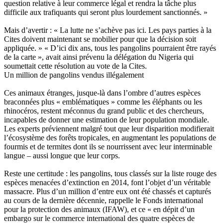
question relative à leur commerce légal et rendra la tâche plus
difficile aux trafiquants qui seront plus lourdement sanctionnés. »
Mais d’avertir : « La lutte ne s’achève pas ici. Les pays parties à la
Cites doivent maintenant se mobilier pour que la décision soit
appliquée. » « D’ici dix ans, tous les pangolins pourraient être rayés
de la carte », avait ainsi prévenu la délégation du Nigeria qui
soumettait cette résolution au vote de la Cites.
Un million de pangolins vendus illégalement
Ces animaux étranges, jusque-là dans l’ombre d’autres espèces
braconnées plus « emblématiques » comme les éléphants ou les
rhinocéros, restent méconnus du grand public et des chercheurs,
incapables de donner une estimation de leur population mondiale.
Les experts préviennent malgré tout que leur disparition modifierait
l’écosystème des forêts tropicales, en augmentant les populations de
fourmis et de termites dont ils se nourrissent avec leur interminable
langue – aussi longue que leur corps.
Reste une certitude : les pangolins, tous classés sur la liste rouge des
espèces menacées d’extinction en 2014, font l’objet d’un véritable
massacre. Plus d’un million d’entre eux ont été chassés et capturés
au cours de la dernière décennie, rappelle le Fonds international
pour la protection des animaux (IFAW), et ce « en dépit d’un
embargo sur le commerce international des quatre espèces de