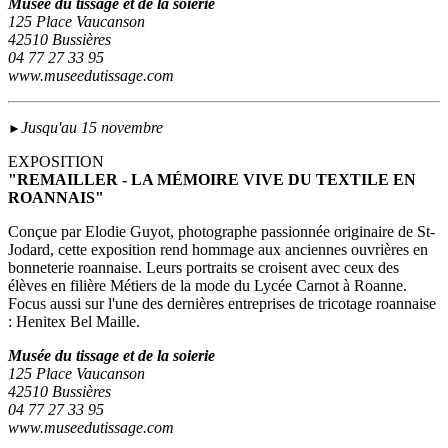
Musée du tissage et de la soierie
125 Place Vaucanson
42510 Bussières
04 77 27 33 95
www.museedutissage.com
Jusqu'au 15 novembre
►
EXPOSITION
"REMAILLER - LA MÉMOIRE VIVE DU TEXTILE EN
ROANNAIS"
Conçue par Elodie Guyot, photographe passionnée originaire de St-
Jodard, cette exposition rend hommage aux anciennes ouvrières en
bonneterie roannaise. Leurs portraits se croisent avec ceux des
élèves en filière Métiers de la mode du Lycée Carnot à Roanne.
Focus aussi sur l'une des dernières entreprises de tricotage roannaise
: Henitex Bel Maille.
Musée du tissage et de la soierie
125 Place Vaucanson
42510 Bussières
04 77 27 33 95
www.museedutissage.com