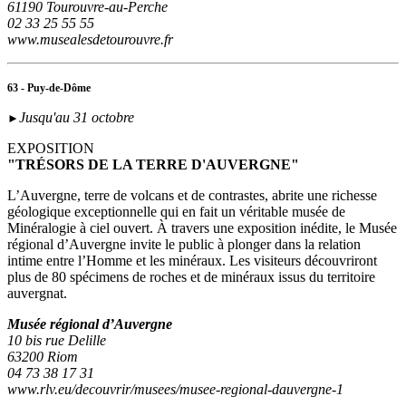
61190 Tourouvre-au-Perche
02 33 25 55 55
www.musealesdetourouvre.fr
63 - Puy-de-Dôme
Jusqu'au 31 octobre
►
EXPOSITION
"TRÉSORS DE LA TERRE D'AUVERGNE"
L’Auvergne, terre de volcans et de contrastes, abrite une richesse
géologique exceptionnelle qui en fait un véritable musée de
Minéralogie à ciel ouvert. À travers une exposition inédite, le Musée
régional d’Auvergne invite le public à plonger dans la relation
intime entre l’Homme et les minéraux. Les visiteurs découvriront
plus de 80 spécimens de roches et de minéraux issus du territoire
auvergnat.
Musée régional d’Auvergne
10 bis rue Delille
63200 Riom
04 73 38 17 31
www.rlv.eu/decouvrir/musees/musee-regional-dauvergne-1