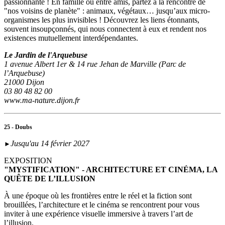
passionnante ! En famille ou entre amis, partez à la rencontre de
"nos voisins de planète" : animaux, végétaux… jusqu’aux micro-
organismes les plus invisibles ! Découvrez les liens étonnants,
souvent insoupçonnés, qui nous connectent à eux et rendent nos
existences mutuellement interdépendantes.
Le Jardin de l'Arquebuse
1 avenue Albert 1er & 14 rue Jehan de Marville (Parc de
l’Arquebuse)
21000 Dijon
03 80 48 82 00
www.ma-nature.dijon.fr
25 - Doubs
Jusqu'au 14 février 2027
►
EXPOSITION
"MYSTIFICATION" - ARCHITECTURE ET CINÉMA, LA
QUÊTE DE L’ILLUSION
À une époque où les frontières entre le réel et la fiction sont
brouillées, l’architecture et le cinéma se rencontrent pour vous
inviter à une expérience visuelle immersive à travers l’art de
l’illusion.