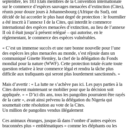
septembre, les 183 Etats membres de la Convention internationale
sur le commerce d’espèces sauvages menacées d’extinction (Cites),
réunis pour douze jours à Johannesbourg (Afrique du Sud), ont
décidé de lui accorder le plus haut degré de protection : le fourmilier
a été inscrit à l’annexe I de la Cites, qui interdit le commerce
international des espèces menacées d’extinction, au lieu de l’annexe
II où il était jusqu’à présent relégué – qui autorise, en le
réglementant, le commerce des espèces vulnérables.
« C’est un immense succès et une rare bonne nouvelle pour l’une
des espèces les plus menacées au monde, s’est réjouie dans un
communiqué Ginette Hemley, la chef de la délégation du Fonds
mondial pour la nature (WWF). Cette protection totale écarte toute
question relative à leur commerce légal et rendra la tâche plus
difficile aux trafiquants qui seront plus lourdement sanctionnés. »
Mais d’avertir : « La lutte ne s’achève pas ici. Les pays parties à la
Cites doivent maintenant se mobilier pour que la décision soit
appliquée. » « D’ici dix ans, tous les pangolins pourraient être rayés
de la carte », avait ainsi prévenu la délégation du Nigeria qui
soumettait cette résolution au vote de la Cites.
Un million de pangolins vendus illégalement
Ces animaux étranges, jusque-là dans l’ombre d’autres espèces
braconnées plus « emblématiques » comme les éléphants ou les