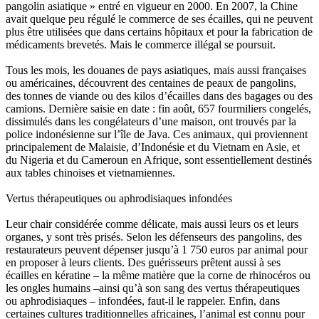
pangolin asiatique » entré en vigueur en 2000. En 2007, la Chine
avait quelque peu régulé le commerce de ses écailles, qui ne peuvent
plus être utilisées que dans certains hôpitaux et pour la fabrication de
médicaments brevetés. Mais le commerce illégal se poursuit.
Tous les mois, les douanes de pays asiatiques, mais aussi françaises
ou américaines, découvrent des centaines de peaux de pangolins,
des tonnes de viande ou des kilos d’écailles dans des bagages ou des
camions. Dernière saisie en date : fin août, 657 fourmiliers congelés,
dissimulés dans les congélateurs d’une maison, ont trouvés par la
police indonésienne sur l’île de Java. Ces animaux, qui proviennent
principalement de Malaisie, d’Indonésie et du Vietnam en Asie, et
du Nigeria et du Cameroun en Afrique, sont essentiellement destinés
aux tables chinoises et vietnamiennes.
Vertus thérapeutiques ou aphrodisiaques infondées
Leur chair considérée comme délicate, mais aussi leurs os et leurs
organes, y sont très prisés. Selon les défenseurs des pangolins, des
restaurateurs peuvent dépenser jusqu’à 1 750 euros par animal pour
en proposer à leurs clients. Des guérisseurs prêtent aussi à ses
écailles en kératine – la même matière que la corne de rhinocéros ou
les ongles humains –ainsi qu’à son sang des vertus thérapeutiques
ou aphrodisiaques – infondées, faut-il le rappeler. Enfin, dans
certaines cultures traditionnelles africaines, l’animal est connu pour