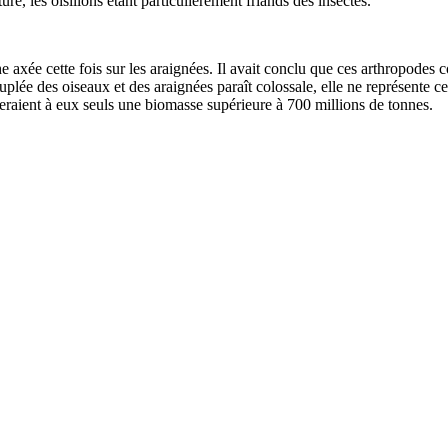
re, les oisillons étant particulièrement friands des insectes.
 axée cette fois sur les araignées. Il avait conclu que ces arthropodes
ouplée des oiseaux et des araignées paraît colossale, elle ne représente
nteraient à eux seuls une biomasse supérieure à 700 millions de tonnes.