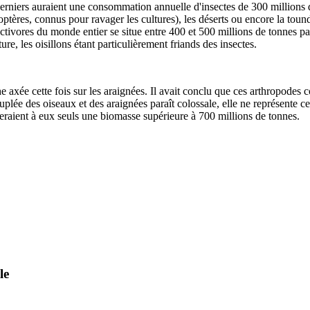
 derniers auraient une consommation annuelle d'insectes de 300 millions d
léoptères, connus pour ravager les cultures), les déserts ou encore la to
ivores du monde entier se situe entre 400 et 500 millions de tonnes par
re, les oisillons étant particulièrement friands des insectes.
 axée cette fois sur les araignées. Il avait conclu que ces arthropodes
ouplée des oiseaux et des araignées paraît colossale, elle ne représente
nteraient à eux seuls une biomasse supérieure à 700 millions de tonnes.
le