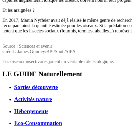
captures augmenterait lorsque les oiseaux doivent nourrir leur progénitu
Et les araignées ?
En 2017, Martin Nyffeler avait déjà réalisé le même genre de recherche
recoupant ainsi la quantité estimée pour les oiseaux. Si la prédation c
notent que les insectes sociaux (fourmis, termites, abeilles...) représe
Source : Sciences et avenir
Crédit : James Gourley/BPI/Shutt/SIPA
Les oiseaux insectivores jouent un véritable rôle écologique.
LE GUIDE
Naturellement
Sorties découverte
Activités nature
Hébergements
Eco-Consommation