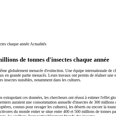
Actualités
illions de tonnes d'insectes chaque année
même globalement menacée d'extinction. Une équipe internationale de ch
 en grande partie menacés. Leurs travaux ont permis de réaliser une es
es insectes nuisibles, notamment dans les cultures.
extrapolant ces données, les chercheurs ont réussi à estimer l'effet glob
 derniers auraient une consommation annuelle d'insectes de 300 millions d
léoptères, connus pour ravager les cultures), les déserts ou encore la to
ivores du monde entier se situe entre 400 et 500 millions de tonnes par