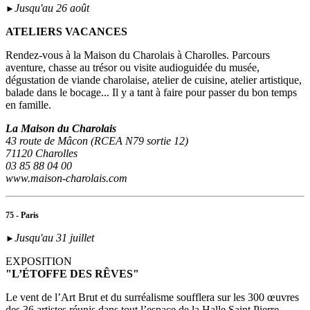
Jusqu'au 26 août
►
ATELIERS VACANCES
Rendez-vous à la Maison du Charolais à Charolles. Parcours
aventure, chasse au trésor ou visite audioguidée du musée,
dégustation de viande charolaise, atelier de cuisine, atelier artistique,
balade dans le bocage... Il y a tant à faire pour passer du bon temps
en famille.
La Maison du Charolais
43 route de Mâcon (RCEA N79 sortie 12)
71120 Charolles
03 85 88 04 00
www.maison-charolais.com
75 - Paris
Jusqu'au 31 juillet
►
EXPOSITION
"L’ÉTOFFE DES RÊVES"
Le vent de l’Art Brut et du surréalisme soufflera sur les 300 œuvres
des 36 artistes réunis dans tout l’espace de la Halle Saint Pierre.