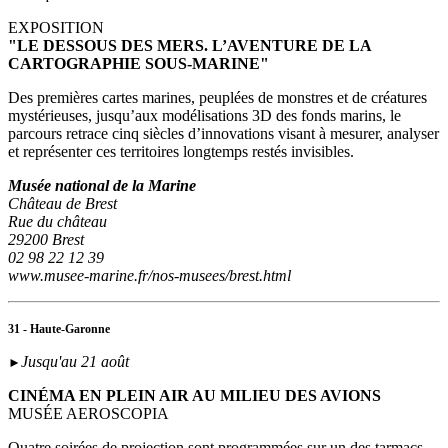
EXPOSITION
"LE DESSOUS DES MERS. L’AVENTURE DE LA
CARTOGRAPHIE SOUS-MARINE"
Des premières cartes marines, peuplées de monstres et de créatures
mystérieuses, jusqu’aux modélisations 3D des fonds marins, le
parcours retrace cinq siècles d’innovations visant à mesurer, analyser
et représenter ces territoires longtemps restés invisibles.
Musée national de la Marine
Château de Brest
Rue du château
29200 Brest
02 98 22 12 39
www.musee-marine.fr/nos-musees/brest.html
31 - Haute-Garonne
Jusqu'au 21 août
►
CINÉMA EN PLEIN AIR AU MILIEU DES AVIONS
MUSÉE AEROSCOPIA
Quatre soirées de projection sont programmées sur un des tarmacs