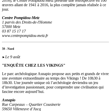
2016), le Centre Pompidou-Metz présente une rétrospective en 100
œuvres allant de 1941 à 2016, la plus complète jamais réalisée à ce
jour.
Centre Pompidou-Metz
1 parvis des Droits-de-l'Homme
57000 Metz
03 87 15 17 17
www.centrepompidou-metz.fr
59 - Nord
Le 9 août
►
"ENQUÊTE CHEZ LES VIKINGS"
Le parc archéologique Asnapio propose aux petits et grands de vivre
une aventure extraordinaire au temps des Vikings ! De 10h30 à
18h30. Une journée unique où l’archéologie deviendra un jeu
d’investigation passionnant, pour comprendre une civilisation qui
fascine encore aujourd’hui.
Asnapio
Rue Carpeaux – Quartier Cousinerie
59650 Villeneuve d’Ascq