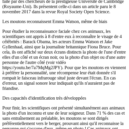
faite par des chercheurs de la prestigieuse Université de Cambridge
(Royaume-Uni). Ils présentent celle-ci dans un article paru le 8
novembre 2017 dans la revue Royal Society Open Science.
Les moutons reconnaissent Emma Watson, même de biais
Pour étudier la reconnaissance faciale chez ces animaux, les
scientifiques ont appris à 8 d'entre eux à reconnaître le visage de 4
célébrités : Barack Obama, les acteurs Emma Watson et Jake
Gyllenhaal, ainsi que la journaliste britannique Fiona Bruce. Pour
cela, ils ont affiché sur deux écrans distincts la photo de l'une d'entre
elles d'un côté et un écran noir, ou la photo d'un objet ou d'une autre
personne de l'autre côté (voir vidéo
https://youtu.be/7a7MqMg2JPY). Pour que les moutons en viennent
à préférer la personnalité, une récompense leur était donnée s'il
rompait le faisceau infrarouge situé juste devant l'écran. En cas
d'erreur, un signal sonore leur indiquait qu'ils n'auraient pas de
friandise.
Des capacités d'identification très développées
Pour finir, les scientifiques ont présenté simultanément aux animaux
la photo d'un inconnu et une de leur soigneur. Dans 71 % des cas et
sans entraînement au préalable, les moutons se sont dirigés
préférentiellement vers le berger, prouvant ainsi qu'il reconnaisse la
personne qui s'occupe d'eux, même en photo ! Ces animaux ont