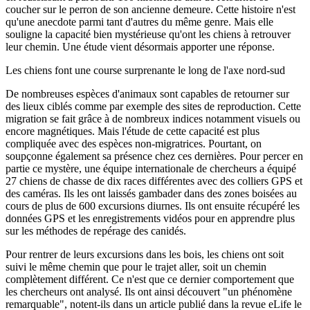
coucher sur le perron de son ancienne demeure. Cette histoire n'est
qu'une anecdote parmi tant d'autres du même genre. Mais elle
souligne la capacité bien mystérieuse qu'ont les chiens à retrouver
leur chemin. Une étude vient désormais apporter une réponse.
Les chiens font une course surprenante le long de l'axe nord-sud
De nombreuses espèces d'animaux sont capables de retourner sur
des lieux ciblés comme par exemple des sites de reproduction. Cette
migration se fait grâce à de nombreux indices notamment visuels ou
encore magnétiques. Mais l'étude de cette capacité est plus
compliquée avec des espèces non-migratrices. Pourtant, on
soupçonne également sa présence chez ces dernières. Pour percer en
partie ce mystère, une équipe internationale de chercheurs a équipé
27 chiens de chasse de dix races différentes avec des colliers GPS et
des caméras. Ils les ont laissés gambader dans des zones boisées au
cours de plus de 600 excursions diurnes. Ils ont ensuite récupéré les
données GPS et les enregistrements vidéos pour en apprendre plus
sur les méthodes de repérage des canidés.
Pour rentrer de leurs excursions dans les bois, les chiens ont soit
suivi le même chemin que pour le trajet aller, soit un chemin
complètement différent. Ce n'est que ce dernier comportement que
les chercheurs ont analysé. Ils ont ainsi découvert "un phénomène
remarquable", notent-ils dans un article publié dans la revue eLife le