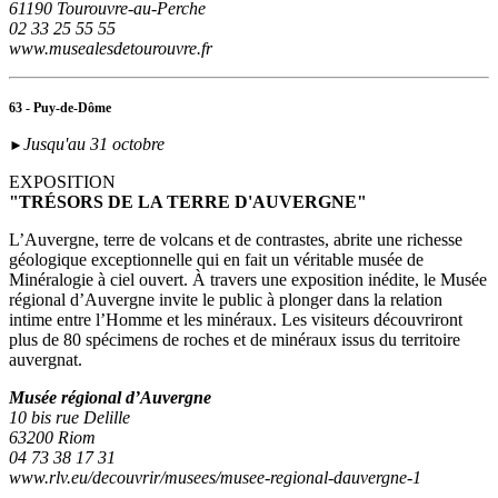
61190 Tourouvre-au-Perche
02 33 25 55 55
www.musealesdetourouvre.fr
63 - Puy-de-Dôme
Jusqu'au 31 octobre
►
EXPOSITION
"TRÉSORS DE LA TERRE D'AUVERGNE"
L’Auvergne, terre de volcans et de contrastes, abrite une richesse
géologique exceptionnelle qui en fait un véritable musée de
Minéralogie à ciel ouvert. À travers une exposition inédite, le Musée
régional d’Auvergne invite le public à plonger dans la relation
intime entre l’Homme et les minéraux. Les visiteurs découvriront
plus de 80 spécimens de roches et de minéraux issus du territoire
auvergnat.
Musée régional d’Auvergne
10 bis rue Delille
63200 Riom
04 73 38 17 31
www.rlv.eu/decouvrir/musees/musee-regional-dauvergne-1