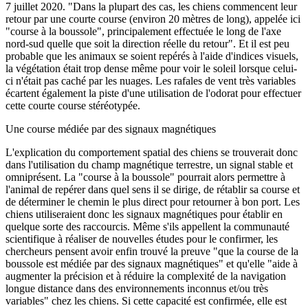
7 juillet 2020. "Dans la plupart des cas, les chiens commencent leur
retour par une courte course (environ 20 mètres de long), appelée ici
"course à la boussole", principalement effectuée le long de l'axe
nord-sud quelle que soit la direction réelle du retour". Et il est peu
probable que les animaux se soient repérés à l'aide d'indices visuels,
la végétation était trop dense même pour voir le soleil lorsque celui-
ci n'était pas caché par les nuages. Les rafales de vent très variables
écartent également la piste d'une utilisation de l'odorat pour effectuer
cette courte course stéréotypée.
Une course médiée par des signaux magnétiques
L'explication du comportement spatial des chiens se trouverait donc
dans l'utilisation du champ magnétique terrestre, un signal stable et
omniprésent. La "course à la boussole" pourrait alors permettre à
l'animal de repérer dans quel sens il se dirige, de rétablir sa course et
de déterminer le chemin le plus direct pour retourner à bon port. Les
chiens utiliseraient donc les signaux magnétiques pour établir en
quelque sorte des raccourcis. Même s'ils appellent la communauté
scientifique à réaliser de nouvelles études pour le confirmer, les
chercheurs pensent avoir enfin trouvé la preuve "que la course de la
boussole est médiée par des signaux magnétiques" et qu'elle "aide à
augmenter la précision et à réduire la complexité de la navigation
longue distance dans des environnements inconnus et/ou très
variables" chez les chiens. Si cette capacité est confirmée, elle est