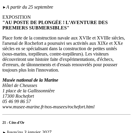
A partir du 25 septembre
►
EXPOSITION
"AU POSTE DE PLONGÉE ! L’AVENTURE DES
PREMIERS SUBMERSIBLES"
Place forte de la construction navale aux XVIIe et XVIIIe siècles,
l'arsenal de Rochefort a poursuivi ses activités aux XIXe et XXe
siècles en se spécialisant dans la construction de petites unités
(sous‑marins, torpilleurs, contre-torpilleurs). Les visiteurs
découvriront une histoire faite d'expérimentations, d'échecs,
d'erreurs, de tâtonnements et d'essais renouvelés pour pousser
toujours plus loin l'innovation.
Musée national de la Marine
Hôtel de Cheusses
1 place de la Gallissonnière
17300 Rochefort
05 46 99 86 57
www.musee-marine.fr/nos-musees/rochefort.html
21 - Côte-d'Or
Jusqu'au 3 janvier 2027
►