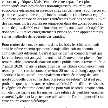
encore magnétiques. Mais l'étude de cette capacité est plus
compliquée avec des espèces non-migratrices. Pourtant, on
soupçonne également sa présence chez ces dernières. Pour percer en
partie ce mystère, une équipe internationale de chercheurs a équipé
27 chiens de chasse de dix races différentes avec des colliers GPS et
des caméras. Ils les ont laissés gambader dans des zones boisées au
cours de plus de 600 excursions diurnes. Ils ont ensuite récupéré les
données GPS et les enregistrements vidéos pour en apprendre plus
sur les méthodes de repérage des canidés.
Pour rentrer de leurs excursions dans les bois, les chiens ont soit
suivi le même chemin que pour le trajet aller, soit un chemin
complètement différent. Ce n'est que ce dernier comportement que
les chercheurs ont analysé. Ils ont ainsi découvert "un phénomène
remarquable", notent-ils dans un article publié dans la revue eLife le
7 juillet 2020. "Dans la plupart des cas, les chiens commencent leur
retour par une courte course (environ 20 mètres de long), appelée ici
"course à la boussole", principalement effectuée le long de l'axe
nord-sud quelle que soit la direction réelle du retour". Et il est peu
probable que les animaux se soient repérés à l'aide d'indices visuels,
la végétation était trop dense même pour voir le soleil lorsque celui-
ci n'était pas caché par les nuages. Les rafales de vent très variables
écartent également la piste d'une utilisation de l'odorat pour effectuer
cette courte course stéréotypée.