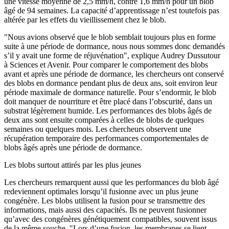
une vitesse moyenne de 2,5 mm/h, contre 1,6 mm/h pour un blob
âgé de 94 semaines. La capacité d’apprentissage n’est toutefois pas
altérée par les effets du vieillissement chez le blob.
"Nous avions observé que le blob semblait toujours plus en forme
suite à une période de dormance, nous nous sommes donc demandés
s’il y avait une forme de réjuvénation", explique Audrey Dussutour
à Sciences et Avenir. Pour comparer le comportement des blobs
avant et après une période de dormance, les chercheurs ont conservé
des blobs en dormance pendant plus de deux ans, soit environ leur
période maximale de dormance naturelle. Pour s’endormir, le blob
doit manquer de nourriture et être placé dans l’obscurité, dans un
substrat légèrement humide. Les performances des blobs âgés de
deux ans sont ensuite comparées à celles de blobs de quelques
semaines ou quelques mois. Les chercheurs observent une
récupération temporaire des performances comportementales de
blobs âgés après une période de dormance.
Les blobs surtout attirés par les plus jeunes
Les chercheurs remarquent aussi que les performances du blob âgé
redeviennent optimales lorsqu’il fusionne avec un plus jeune
congénère. Les blobs utilisent la fusion pour se transmettre des
informations, mais aussi des capacités. Ils ne peuvent fusionner
qu’avec des congénères génétiquement compatibles, souvent issus
de la même souche. "Lors d’une fusion, les membranes se lient,