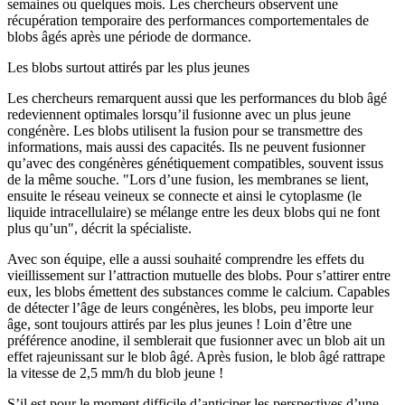
semaines ou quelques mois. Les chercheurs observent une
récupération temporaire des performances comportementales de
blobs âgés après une période de dormance.
Les blobs surtout attirés par les plus jeunes
Les chercheurs remarquent aussi que les performances du blob âgé
redeviennent optimales lorsqu’il fusionne avec un plus jeune
congénère. Les blobs utilisent la fusion pour se transmettre des
informations, mais aussi des capacités. Ils ne peuvent fusionner
qu’avec des congénères génétiquement compatibles, souvent issus
de la même souche. "Lors d’une fusion, les membranes se lient,
ensuite le réseau veineux se connecte et ainsi le cytoplasme (le
liquide intracellulaire) se mélange entre les deux blobs qui ne font
plus qu’un", décrit la spécialiste.
Avec son équipe, elle a aussi souhaité comprendre les effets du
vieillissement sur l’attraction mutuelle des blobs. Pour s’attirer entre
eux, les blobs émettent des substances comme le calcium. Capables
de détecter l’âge de leurs congénères, les blobs, peu importe leur
âge, sont toujours attirés par les plus jeunes ! Loin d’être une
préférence anodine, il semblerait que fusionner avec un blob ait un
effet rajeunissant sur le blob âgé. Après fusion, le blob âgé rattrape
la vitesse de 2,5 mm/h du blob jeune !
S’il est pour le moment difficile d’anticiper les perspectives d’une