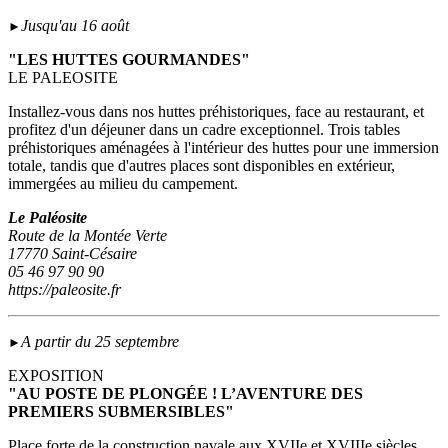
Jusqu'au 16 août
►
"LES HUTTES GOURMANDES"
LE PALEOSITE
Installez-vous dans nos huttes préhistoriques, face au restaurant, et
profitez d'un déjeuner dans un cadre exceptionnel. Trois tables
préhistoriques aménagées à l'intérieur des huttes pour une immersion
totale, tandis que d'autres places sont disponibles en extérieur,
immergées au milieu du campement.
Le Paléosite
Route de la Montée Verte
17770 Saint-Césaire
05 46 97 90 90
https://paleosite.fr
A partir du 25 septembre
►
EXPOSITION
"AU POSTE DE PLONGÉE ! L’AVENTURE DES
PREMIERS SUBMERSIBLES"
Place forte de la construction navale aux XVIIe et XVIIIe siècles,