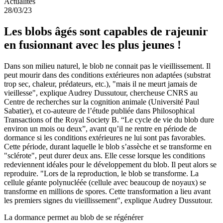
Actualités
28/03/23
Les blobs âgés sont capables de rajeunir
en fusionnant avec les plus jeunes !
Dans son milieu naturel, le blob ne connait pas le vieillissement. Il
peut mourir dans des conditions extérieures non adaptées (substrat
trop sec, chaleur, prédateurs, etc.), "mais il ne meurt jamais de
vieillesse", explique Audrey Dussutour, chercheuse CNRS au
Centre de recherches sur la cognition animale (Université Paul
Sabatier), et co-auteure de l’étude publiée dans Philosophical
Transactions of the Royal Society B. “Le cycle de vie du blob dure
environ un mois ou deux”, avant qu’il ne rentre en période de
dormance si les conditions extérieures ne lui sont pas favorables.
Cette période, durant laquelle le blob s’assèche et se transforme en
"sclérote", peut durer deux ans. Elle cesse lorsque les conditions
redeviennent idéales pour le développement du blob. Il peut alors se
reproduire. "Lors de la reproduction, le blob se transforme. La
cellule géante polynucléée (cellule avec beaucoup de noyaux) se
transforme en millions de spores. Cette transformation a lieu avant
les premiers signes du vieillissement", explique Audrey Dussutour.
La dormance permet au blob de se régénérer