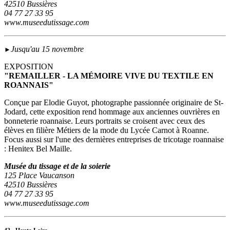
42510 Bussières
04 77 27 33 95
www.museedutissage.com
Jusqu'au 15 novembre
►
EXPOSITION
"REMAILLER - LA MÉMOIRE VIVE DU TEXTILE EN
ROANNAIS"
Conçue par Elodie Guyot, photographe passionnée originaire de St-
Jodard, cette exposition rend hommage aux anciennes ouvrières en
bonneterie roannaise. Leurs portraits se croisent avec ceux des
élèves en filière Métiers de la mode du Lycée Carnot à Roanne.
Focus aussi sur l'une des dernières entreprises de tricotage roannaise
: Henitex Bel Maille.
Musée du tissage et de la soierie
125 Place Vaucanson
42510 Bussières
04 77 27 33 95
www.museedutissage.com