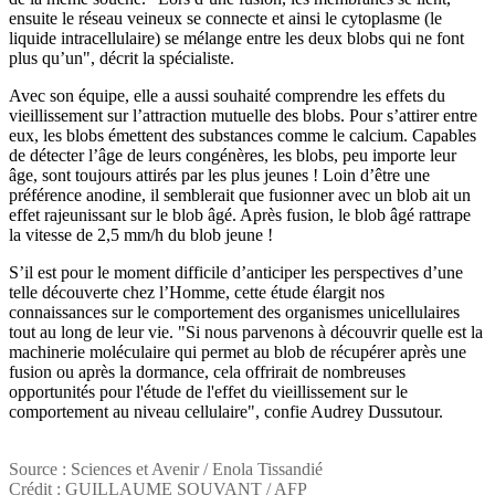
ensuite le réseau veineux se connecte et ainsi le cytoplasme (le
liquide intracellulaire) se mélange entre les deux blobs qui ne font
plus qu’un", décrit la spécialiste.
Avec son équipe, elle a aussi souhaité comprendre les effets du
vieillissement sur l’attraction mutuelle des blobs. Pour s’attirer entre
eux, les blobs émettent des substances comme le calcium. Capables
de détecter l’âge de leurs congénères, les blobs, peu importe leur
âge, sont toujours attirés par les plus jeunes ! Loin d’être une
préférence anodine, il semblerait que fusionner avec un blob ait un
effet rajeunissant sur le blob âgé. Après fusion, le blob âgé rattrape
la vitesse de 2,5 mm/h du blob jeune !
S’il est pour le moment difficile d’anticiper les perspectives d’une
telle découverte chez l’Homme, cette étude élargit nos
connaissances sur le comportement des organismes unicellulaires
tout au long de leur vie. "Si nous parvenons à découvrir quelle est la
machinerie moléculaire qui permet au blob de récupérer après une
fusion ou après la dormance, cela offrirait de nombreuses
opportunités pour l'étude de l'effet du vieillissement sur le
comportement au niveau cellulaire", confie Audrey Dussutour.
Source : Sciences et Avenir / Enola Tissandié
Crédit : GUILLAUME SOUVANT / AFP