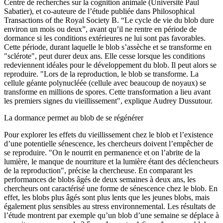
Centre de recherches sur la cognition animale (Université Paul
Sabatier), et co-auteure de l’étude publiée dans Philosophical
Transactions of the Royal Society B. “Le cycle de vie du blob dure
environ un mois ou deux”, avant qu’il ne rentre en période de
dormance si les conditions extérieures ne lui sont pas favorables.
Cette période, durant laquelle le blob s’assèche et se transforme en
"sclérote", peut durer deux ans. Elle cesse lorsque les conditions
redeviennent idéales pour le développement du blob. Il peut alors se
reproduire. "Lors de la reproduction, le blob se transforme. La
cellule géante polynucléée (cellule avec beaucoup de noyaux) se
transforme en millions de spores. Cette transformation a lieu avant
les premiers signes du vieillissement", explique Audrey Dussutour.
La dormance permet au blob de se régénérer
Pour explorer les effets du vieillissement chez le blob et l’existence
d’une potentielle sénescence, les chercheurs doivent l’empêcher de
se reproduire. "On le nourrit en permanence et on l’abrite de la
lumière, le manque de nourriture et la lumière étant des déclencheurs
de la reproduction", précise la chercheuse. En comparant les
performances de blobs âgés de deux semaines à deux ans, les
chercheurs ont caractérisé une forme de sénescence chez le blob. En
effet, les blobs plus âgés sont plus lents que les jeunes blobs, mais
également plus sensibles au stress environnemental. Les résultats de
l’étude montrent par exemple qu’un blob d’une semaine se déplace à