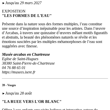
Jusqu'au 29 mars 2027
►
EXPOSITION
"LES FORMES DE L'EAU"
Présente dans la nature sous des formes multiples, l’eau constitue
une source d’inspiration inépuisable pour les artistes. Dans l’œuvre
d’Arcabas, à travers une quinzaine d’œuvres mêlant motifs figuratifs
et abstraits, la beauté des phénomènes naturels se révèle et les
émotions suscitées par les multiples métamorphoses de l’eau sont
suggérées avec finesse.
Musée arcabas en Chartreuse
Eglise de Saint-Hugues
38380 Saint-Pierre-de-Chartreuse
04 76 88 65 01
https://musees.isere.fr
39 - Vosges
Jusqu'au 28 août
►
"LA RUEE VERS L'OR BLANC"
Offrez à vos enfants une visite ludique et interactive autour du