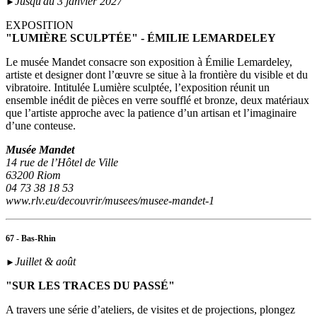
Jusqu'au 3 janvier 2027
►
EXPOSITION
"LUMIÈRE SCULPTÉE" - ÉMILIE LEMARDELEY
Le musée Mandet consacre son exposition à Émilie Lemardeley,
artiste et designer dont l’œuvre se situe à la frontière du visible et du
vibratoire. Intitulée Lumière sculptée, l’exposition réunit un
ensemble inédit de pièces en verre soufflé et bronze, deux matériaux
que l’artiste approche avec la patience d’un artisan et l’imaginaire
d’une conteuse.
Musée Mandet
14 rue de l’Hôtel de Ville
63200 Riom
04 73 38 18 53
www.rlv.eu/decouvrir/musees/musee-mandet-1
67 - Bas-Rhin
Juillet & août
►
"SUR LES TRACES DU PASSÉ"
A travers une série d’ateliers, de visites et de projections, plongez