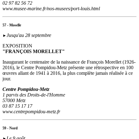
02 97 82 56 72
www.musee-marine.fr/nos-musees/port-louis.html
57 - Moselle
Jusqu'au 28 septembre
►
EXPOSITION
"FRANÇOIS MORELLET"
Inaugurant le centenaire de la naissance de François Morellet (1926-
2016), le Centre Pompidou-Metz présente une rétrospective en 100
œuvres allant de 1941 à 2016, la plus complète jamais réalisée à ce
jour.
Centre Pompidou-Metz
1 parvis des Droits-de-l'Homme
57000 Metz
03 87 15 17 17
www.centrepompidou-metz.fr
59 - Nord
Le 9 août
►