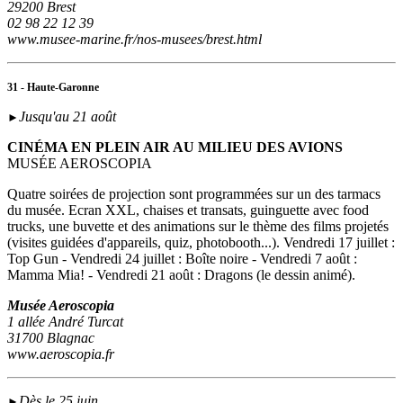
29200 Brest
02 98 22 12 39
www.musee-marine.fr/nos-musees/brest.html
31 - Haute-Garonne
Jusqu'au 21 août
►
CINÉMA EN PLEIN AIR AU MILIEU DES AVIONS
MUSÉE AEROSCOPIA
Quatre soirées de projection sont programmées sur un des tarmacs
du musée. Ecran XXL, chaises et transats, guinguette avec food
trucks, une buvette et des animations sur le thème des films projetés
(visites guidées d'appareils, quiz, photobooth...). Vendredi 17 juillet :
Top Gun - Vendredi 24 juillet : Boîte noire - Vendredi 7 août :
Mamma Mia! - Vendredi 21 août : Dragons (le dessin animé).
Musée Aeroscopia
1 allée André Turcat
31700 Blagnac
www.aeroscopia.fr
Dès le 25 juin
►