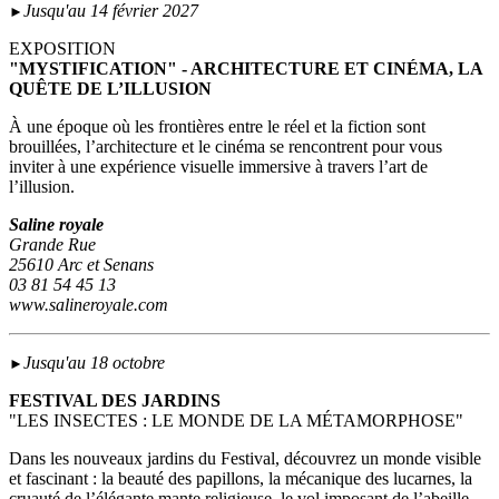
Jusqu'au 14 février 2027
►
EXPOSITION
"MYSTIFICATION" - ARCHITECTURE ET CINÉMA, LA
QUÊTE DE L’ILLUSION
À une époque où les frontières entre le réel et la fiction sont
brouillées, l’architecture et le cinéma se rencontrent pour vous
inviter à une expérience visuelle immersive à travers l’art de
l’illusion.
Saline royale
Grande Rue
25610 Arc et Senans
03 81 54 45 13
www.salineroyale.com
Jusqu'au 18 octobre
►
FESTIVAL DES JARDINS
"LES INSECTES : LE MONDE DE LA MÉTAMORPHOSE"
Dans les nouveaux jardins du Festival, découvrez un monde visible
et fascinant : la beauté des papillons, la mécanique des lucarnes, la
cruauté de l’élégante mante religieuse, le vol imposant de l’abeille