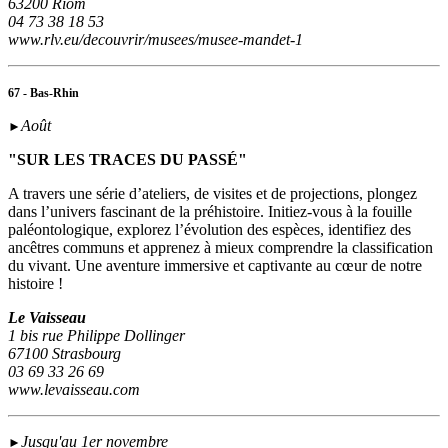
63200 Riom
04 73 38 18 53
www.rlv.eu/decouvrir/musees/musee-mandet-1
67 - Bas-Rhin
Août
►
"SUR LES TRACES DU PASSÉ"
A travers une série d’ateliers, de visites et de projections, plongez
dans l’univers fascinant de la préhistoire. Initiez-vous à la fouille
paléontologique, explorez l’évolution des espèces, identifiez des
ancêtres communs et apprenez à mieux comprendre la classification
du vivant. Une aventure immersive et captivante au cœur de notre
histoire !
Le Vaisseau
1 bis rue Philippe Dollinger
67100 Strasbourg
03 69 33 26 69
www.levaisseau.com
Jusqu'au 1er novembre
►