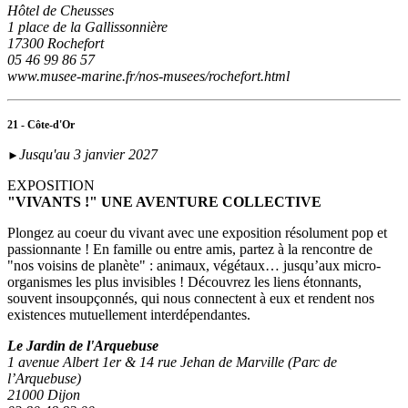
Hôtel de Cheusses
1 place de la Gallissonnière
17300 Rochefort
05 46 99 86 57
www.musee-marine.fr/nos-musees/rochefort.html
21 - Côte-d'Or
Jusqu'au 3 janvier 2027
►
EXPOSITION
"VIVANTS !" UNE AVENTURE COLLECTIVE
Plongez au coeur du vivant avec une exposition résolument pop et
passionnante ! En famille ou entre amis, partez à la rencontre de
"nos voisins de planète" : animaux, végétaux… jusqu’aux micro-
organismes les plus invisibles ! Découvrez les liens étonnants,
souvent insoupçonnés, qui nous connectent à eux et rendent nos
existences mutuellement interdépendantes.
Le Jardin de l'Arquebuse
1 avenue Albert 1er & 14 rue Jehan de Marville (Parc de
l’Arquebuse)
21000 Dijon