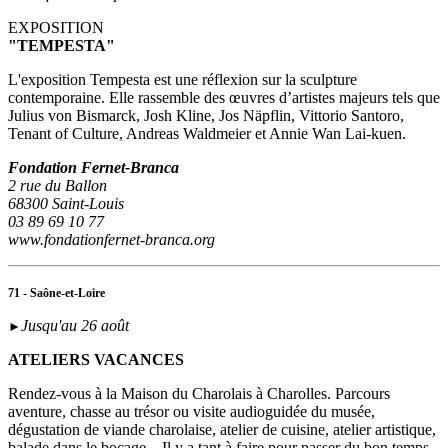
EXPOSITION
"TEMPESTA"
L'exposition Tempesta est une réflexion sur la sculpture
contemporaine. Elle rassemble des œuvres d’artistes majeurs tels que
Julius von Bismarck, Josh Kline, Jos Näpflin, Vittorio Santoro,
Tenant of Culture, Andreas Waldmeier et Annie Wan Lai-kuen.
Fondation Fernet-Branca
2 rue du Ballon
68300 Saint-Louis
03 89 69 10 77
www.fondationfernet-branca.org
71 - Saône-et-Loire
Jusqu'au 26 août
►
ATELIERS VACANCES
Rendez-vous à la Maison du Charolais à Charolles. Parcours
aventure, chasse au trésor ou visite audioguidée du musée,
dégustation de viande charolaise, atelier de cuisine, atelier artistique,
balade dans le bocage... Il y a tant à faire pour passer du bon temps