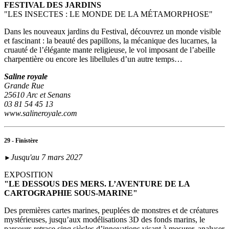
FESTIVAL DES JARDINS
"LES INSECTES : LE MONDE DE LA MÉTAMORPHOSE"
Dans les nouveaux jardins du Festival, découvrez un monde visible
et fascinant : la beauté des papillons, la mécanique des lucarnes, la
cruauté de l’élégante mante religieuse, le vol imposant de l’abeille
charpentière ou encore les libellules d’un autre temps…
Saline royale
Grande Rue
25610 Arc et Senans
03 81 54 45 13
www.salineroyale.com
29 - Finistère
Jusqu'au 7 mars 2027
►
EXPOSITION
"LE DESSOUS DES MERS. L’AVENTURE DE LA
CARTOGRAPHIE SOUS-MARINE"
Des premières cartes marines, peuplées de monstres et de créatures
mystérieuses, jusqu’aux modélisations 3D des fonds marins, le
parcours retrace cinq siècles d’innovations visant à mesurer, analyser