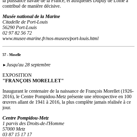
la puissance navale de la France, et auxquelles Dupuy de Lôme a
contribué de manière décisive.
Musée national de la Marine
Citadelle de Port-Louis
56290 Port-Louis
02 97 82 56 72
www.musee-marine.fr/nos-musees/port-louis.html
57 - Moselle
Jusqu'au 28 septembre
►
EXPOSITION
"FRANÇOIS MORELLET"
Inaugurant le centenaire de la naissance de François Morellet (1926-
2016), le Centre Pompidou-Metz présente une rétrospective en 100
œuvres allant de 1941 à 2016, la plus complète jamais réalisée à ce
jour.
Centre Pompidou-Metz
1 parvis des Droits-de-l'Homme
57000 Metz
03 87 15 17 17