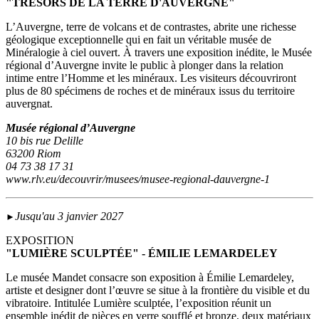
"TRÉSORS DE LA TERRE D'AUVERGNE"
L’Auvergne, terre de volcans et de contrastes, abrite une richesse
géologique exceptionnelle qui en fait un véritable musée de
Minéralogie à ciel ouvert. À travers une exposition inédite, le Musée
régional d’Auvergne invite le public à plonger dans la relation
intime entre l’Homme et les minéraux. Les visiteurs découvriront
plus de 80 spécimens de roches et de minéraux issus du territoire
auvergnat.
Musée régional d’Auvergne
10 bis rue Delille
63200 Riom
04 73 38 17 31
www.rlv.eu/decouvrir/musees/musee-regional-dauvergne-1
Jusqu'au 3 janvier 2027
►
EXPOSITION
"LUMIÈRE SCULPTÉE" - ÉMILIE LEMARDELEY
Le musée Mandet consacre son exposition à Émilie Lemardeley,
artiste et designer dont l’œuvre se situe à la frontière du visible et du
vibratoire. Intitulée Lumière sculptée, l’exposition réunit un
ensemble inédit de pièces en verre soufflé et bronze, deux matériaux