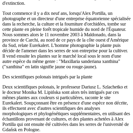
d'extinction.
Tout commence il y a dix neuf ans, lorsqu'Alex Portilla, un
photographe et un directeur d'une entreprise équatorienne spécialisée
dans la recherche, la culture et la fourniture d'orchidées, tombe sur
cette plante en pleine forêt tropicale humide du nord de l'Équateur.
Nous sommes alors le 11 novembre 2003 à Maldonado, dans la
province de Carchi, au nord de ce pays de la côte ouest d'Amérique
du Sud, relate Eurekalert. L'homme photographie la plante puis
décide de l'amener dans les serres de son entreprise pour la cultiver.
Il vend ensuite les plantes sur le marché local sous le nom d'une
autre espèce du même genre : "Maxillaria sanderiana xanthina"
("xanthina" en latin signifie jaune ou rouge-jaune).
Des scientifiques polonais intrigués par la plante
Deux scientifiques polonais, le professeur Dariusz L. Szlachetko et
le docteur Monika M. Lipińska sont alors très intrigués par ces
mêmes plantes aux couleurs si particulières, raconte le site
Eurekalert. Soupçonnant être en présence d'une espèce non décrite,
ils effectuent avec d'autres scientifiques des analyses
morphologiques et phylogénétiques supplémentaires, en utilisant des
échantillons provenant de cultures, et des plantes achetées à Alex
Portilla qui ont ensuite été cultivées dans les serres de l'université de
Gdańsk en Pologne.