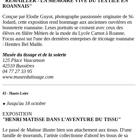
"REMAILLER - LA MÉMOIRE VIVE DU TEXTILE EN
ROANNAIS"
Conçue par Elodie Guyot, photographe passionnée originaire de St-
Jodard, cette exposition rend hommage aux anciennes ouvrières en
bonneterie roannaise. Leurs portraits se croisent avec ceux des
élèves en filière Métiers de la mode du Lycée Carnot à Roanne.
Focus aussi sur l'une des dernières entreprises de tricotage roannaise
: Henitex Bel Maille.
Musée du tissage et de la soierie
125 Place Vaucanson
42510 Bussières
04 77 27 33 95
www.museedutissage.com
43 - Haute-Loire
Jusqu'au 18 octobre
►
EXPOSITION
"HENRI MATISSE DANS L’AVENTURE DU TISSU"
Le passé de Matisse illustre bien son attachement aux tissus. D'une
famille de tisserands, l’artiste collectionne d'abord les tissus de sa