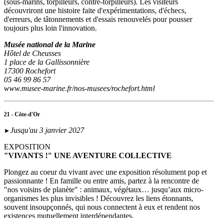
(sous‑marins, torpilleurs, contre-torpilleurs). Les visiteurs
découvriront une histoire faite d'expérimentations, d'échecs,
d'erreurs, de tâtonnements et d'essais renouvelés pour pousser
toujours plus loin l'innovation.
Musée national de la Marine
Hôtel de Cheusses
1 place de la Gallissonnière
17300 Rochefort
05 46 99 86 57
www.musee-marine.fr/nos-musees/rochefort.html
21 - Côte-d'Or
Jusqu'au 3 janvier 2027
►
EXPOSITION
"VIVANTS !" UNE AVENTURE COLLECTIVE
Plongez au coeur du vivant avec une exposition résolument pop et
passionnante ! En famille ou entre amis, partez à la rencontre de
"nos voisins de planète" : animaux, végétaux… jusqu’aux micro-
organismes les plus invisibles ! Découvrez les liens étonnants,
souvent insoupçonnés, qui nous connectent à eux et rendent nos
existences mutuellement interdépendantes.