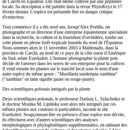
de Carchi en Équateur. Elle était même cultivée par une pépinière
locale. Sa description a été publiée dans la revue PhytoKeys le 17
février dernier. L'espèce est présumée être en danger critique
d'extinction.
Tout commence il y a dix neuf ans, lorsqu'Alex Portilla, un
photographe et un directeur d'une entreprise équatorienne spécialisée
dans la recherche, la culture et la fourniture d'orchidées, tombe sur
cette plante en pleine forêt tropicale humide du nord de l'Équateur.
Nous sommes alors le 11 novembre 2003 à Maldonado, dans la
province de Carchi, au nord de ce pays de la côte ouest d'Amérique
du Sud, relate Eurekalert. L'homme photographie la plante puis
décide de l'amener dans les serres de son entreprise pour la cultiver.
Il vend ensuite les plantes sur le marché local sous le nom d'une
autre espèce du même genre : "Maxillaria sanderiana xanthina"
("xanthina" en latin signifie jaune ou rouge-jaune).
Des scientifiques polonais intrigués par la plante
Deux scientifiques polonais, le professeur Dariusz L. Szlachetko et
le docteur Monika M. Lipińska sont alors très intrigués par ces
mêmes plantes aux couleurs si particulières, raconte le site
Eurekalert. Soupçonnant être en présence d'une espèce non décrite,
ils effectuent avec d'autres scientifiques des analyses
morphologiques et phylogénétiques supplémentaires, en utilisant des