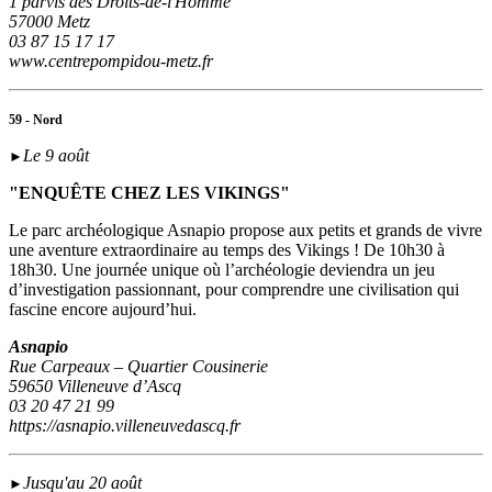
1 parvis des Droits-de-l'Homme
57000 Metz
03 87 15 17 17
www.centrepompidou-metz.fr
59 - Nord
Le 9 août
►
"ENQUÊTE CHEZ LES VIKINGS"
Le parc archéologique Asnapio propose aux petits et grands de vivre
une aventure extraordinaire au temps des Vikings ! De 10h30 à
18h30. Une journée unique où l’archéologie deviendra un jeu
d’investigation passionnant, pour comprendre une civilisation qui
fascine encore aujourd’hui.
Asnapio
Rue Carpeaux – Quartier Cousinerie
59650 Villeneuve d’Ascq
03 20 47 21 99
https://asnapio.villeneuvedascq.fr
Jusqu'au 20 août
►