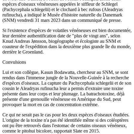
espèces d'oiseaux vénéneuses appelées le siffleur de Schlegel
(Pachycephala schlegelii) et le clochard à bec rufous (Aleadryas
rufinucha), a indiqué le Musée d'histoire naturelle du Danemark
(SNM) vendredi 31 mars 2023 dans un communiqué de presse.
Si l'existence d'espèces de volatiles vénéneuses est bien documentée,
leur dernière authentification date de "plus de vingt ans", selon
Knud Andreas Jønsson, biogéographe et écologiste au SNM et
coauteur de l'expédition dans la deuxième plus grande île du monde,
derrière le Groenland.
Convulsions
Lui et son collègue, Kasun Bodawatta, chercheur au SNM, se sont
rendus dans l'immense jungle de la Nouvelle-Guinée à la recherche
d'espèces d'oiseaux. La capture du Pachycephala schlegelii et de son
cousin le Aleadryas rufinucha leur a permis d'extraire une toxine
présente dans leur corps et leur plumage. La batrachotoxine, déjà
présente d'une grenouille vénéneuse en Amérique du Sud, peut
provoquer la mort en cas de concentration extrême.
Ce qui ne serait pas le cas pour les deux espèces d'oiseaux étudiées.
L'origine de la toxine n'a pas été identifiée même si des coléoptères
ont pu être retrouvés dans l'estomac de certains oiseaux vénéneux,
comme le pitohui bicolore, rapportait Slate en 2015.