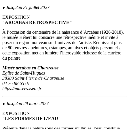
Jusqu'au 31 juillet 2027
►
EXPOSITION
"ARCABAS RÉTROSPECTIVE"
À l’occasion du centenaire de la naissance d’Arcabas (1926-2018),
le musée Hébert lui consacre une rétrospective inédite et invite à
poser un regard nouveau sur l’univers de l’artiste. Réunissant plus
de 80 œuvres - peintures, estampes, archives et objets personnels,
cette exposition met en lumière l’incroyable richesse de la carrière
du peintre.
Musée arcabas en Chartreuse
Eglise de Saint-Hugues
38380 Saint-Pierre-de-Chartreuse
04 76 88 65 01
https://musees.isere.fr
Jusqu'au 29 mars 2027
►
EXPOSITION
"LES FORMES DE L'EAU"
Présente dans la nature sous des formes multiples, l’eau constitue