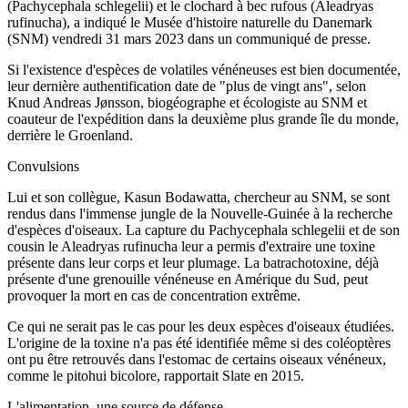
(Pachycephala schlegelii) et le clochard à bec rufous (Aleadryas
rufinucha), a indiqué le Musée d'histoire naturelle du Danemark
(SNM) vendredi 31 mars 2023 dans un communiqué de presse.
Si l'existence d'espèces de volatiles vénéneuses est bien documentée,
leur dernière authentification date de "plus de vingt ans", selon
Knud Andreas Jønsson, biogéographe et écologiste au SNM et
coauteur de l'expédition dans la deuxième plus grande île du monde,
derrière le Groenland.
Convulsions
Lui et son collègue, Kasun Bodawatta, chercheur au SNM, se sont
rendus dans l'immense jungle de la Nouvelle-Guinée à la recherche
d'espèces d'oiseaux. La capture du Pachycephala schlegelii et de son
cousin le Aleadryas rufinucha leur a permis d'extraire une toxine
présente dans leur corps et leur plumage. La batrachotoxine, déjà
présente d'une grenouille vénéneuse en Amérique du Sud, peut
provoquer la mort en cas de concentration extrême.
Ce qui ne serait pas le cas pour les deux espèces d'oiseaux étudiées.
L'origine de la toxine n'a pas été identifiée même si des coléoptères
ont pu être retrouvés dans l'estomac de certains oiseaux vénéneux,
comme le pitohui bicolore, rapportait Slate en 2015.
L'alimentation, une source de défense