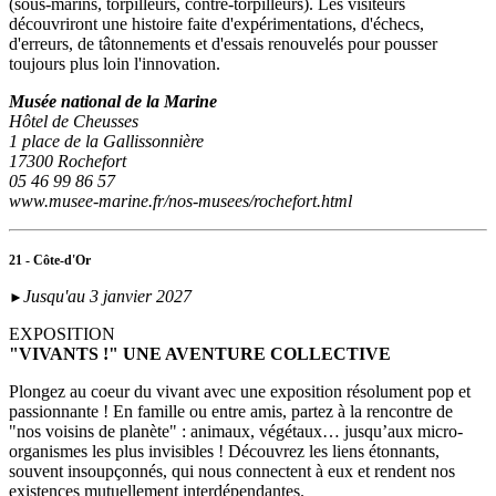
(sous‑marins, torpilleurs, contre-torpilleurs). Les visiteurs
découvriront une histoire faite d'expérimentations, d'échecs,
d'erreurs, de tâtonnements et d'essais renouvelés pour pousser
toujours plus loin l'innovation.
Musée national de la Marine
Hôtel de Cheusses
1 place de la Gallissonnière
17300 Rochefort
05 46 99 86 57
www.musee-marine.fr/nos-musees/rochefort.html
21 - Côte-d'Or
Jusqu'au 3 janvier 2027
►
EXPOSITION
"VIVANTS !" UNE AVENTURE COLLECTIVE
Plongez au coeur du vivant avec une exposition résolument pop et
passionnante ! En famille ou entre amis, partez à la rencontre de
"nos voisins de planète" : animaux, végétaux… jusqu’aux micro-
organismes les plus invisibles ! Découvrez les liens étonnants,
souvent insoupçonnés, qui nous connectent à eux et rendent nos
existences mutuellement interdépendantes.