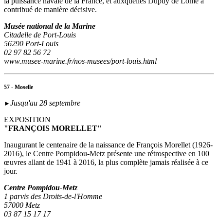
la puissance navale de la France, et auxquelles Dupuy de Lôme a
contribué de manière décisive.
Musée national de la Marine
Citadelle de Port-Louis
56290 Port-Louis
02 97 82 56 72
www.musee-marine.fr/nos-musees/port-louis.html
57 - Moselle
Jusqu'au 28 septembre
►
EXPOSITION
"FRANÇOIS MORELLET"
Inaugurant le centenaire de la naissance de François Morellet (1926-
2016), le Centre Pompidou-Metz présente une rétrospective en 100
œuvres allant de 1941 à 2016, la plus complète jamais réalisée à ce
jour.
Centre Pompidou-Metz
1 parvis des Droits-de-l'Homme
57000 Metz
03 87 15 17 17