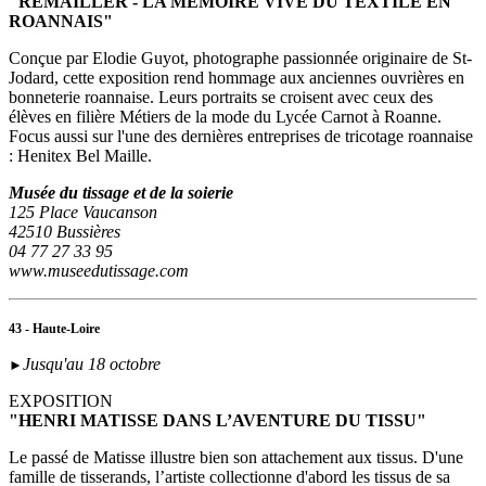
"REMAILLER - LA MÉMOIRE VIVE DU TEXTILE EN
ROANNAIS"
Conçue par Elodie Guyot, photographe passionnée originaire de St-
Jodard, cette exposition rend hommage aux anciennes ouvrières en
bonneterie roannaise. Leurs portraits se croisent avec ceux des
élèves en filière Métiers de la mode du Lycée Carnot à Roanne.
Focus aussi sur l'une des dernières entreprises de tricotage roannaise
: Henitex Bel Maille.
Musée du tissage et de la soierie
125 Place Vaucanson
42510 Bussières
04 77 27 33 95
www.museedutissage.com
43 - Haute-Loire
Jusqu'au 18 octobre
►
EXPOSITION
"HENRI MATISSE DANS L’AVENTURE DU TISSU"
Le passé de Matisse illustre bien son attachement aux tissus. D'une
famille de tisserands, l’artiste collectionne d'abord les tissus de sa