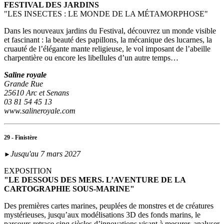
FESTIVAL DES JARDINS
"LES INSECTES : LE MONDE DE LA MÉTAMORPHOSE"
Dans les nouveaux jardins du Festival, découvrez un monde visible
et fascinant : la beauté des papillons, la mécanique des lucarnes, la
cruauté de l’élégante mante religieuse, le vol imposant de l’abeille
charpentière ou encore les libellules d’un autre temps…
Saline royale
Grande Rue
25610 Arc et Senans
03 81 54 45 13
www.salineroyale.com
29 - Finistère
Jusqu'au 7 mars 2027
►
EXPOSITION
"LE DESSOUS DES MERS. L’AVENTURE DE LA
CARTOGRAPHIE SOUS-MARINE"
Des premières cartes marines, peuplées de monstres et de créatures
mystérieuses, jusqu’aux modélisations 3D des fonds marins, le
parcours retrace cinq siècles d’innovations visant à mesurer, analyser