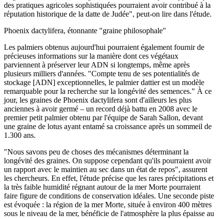
des pratiques agricoles sophistiquées pourraient avoir contribué à la
réputation historique de la datte de Judée", peut-on lire dans l'étude.
Phoenix dactylifera, étonnante "graine philosophale"
Les palmiers obtenus aujourd'hui pourraient également fournir de
précieuses informations sur la manière dont ces végétaux
parviennent à préserver leur ADN si longtemps, même après
plusieurs milliers d'années. "Compte tenu de ses potentialités de
stockage [ADN] exceptionnelles, le palmier dattier est un modèle
remarquable pour la recherche sur la longévité des semences." À ce
jour, les graines de Phoenix dactylifera sont d'ailleurs les plus
anciennes à avoir germé – un record déjà battu en 2008 avec le
premier petit palmier obtenu par l'équipe de Sarah Sallon, devant
une graine de lotus ayant entamé sa croissance après un sommeil de
1.300 ans.
"Nous savons peu de choses des mécanismes déterminant la
longévité des graines. On suppose cependant qu'ils pourraient avoir
un rapport avec le maintien au sec dans un état de repos", assurent
les chercheurs. En effet, l'étude précise que les rares précipitations et
la très faible humidité régnant autour de la mer Morte pourraient
faire figure de conditions de conservation idéales. Une seconde piste
est évoquée : la région de la mer Morte, située à environ 400 mètres
sous le niveau de la mer, bénéficie de l'atmosphère la plus épaisse au