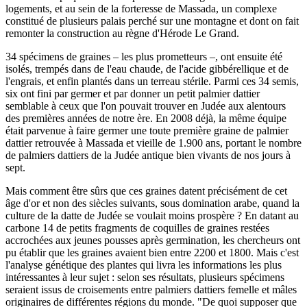
logements, et au sein de la forteresse de Massada, un complexe
constitué de plusieurs palais perché sur une montagne et dont on fait
remonter la construction au règne d'Hérode Le Grand.
34 spécimens de graines – les plus prometteurs –, ont ensuite été
isolés, trempés dans de l'eau chaude, de l'acide gibbérellique et de
l'engrais, et enfin plantés dans un terreau stérile. Parmi ces 34 semis,
six ont fini par germer et par donner un petit palmier dattier
semblable à ceux que l'on pouvait trouver en Judée aux alentours
des premières années de notre ère. En 2008 déjà, la même équipe
était parvenue à faire germer une toute première graine de palmier
dattier retrouvée à Massada et vieille de 1.900 ans, portant le nombre
de palmiers dattiers de la Judée antique bien vivants de nos jours à
sept.
Mais comment être sûrs que ces graines datent précisément de cet
âge d'or et non des siècles suivants, sous domination arabe, quand la
culture de la datte de Judée se voulait moins prospère ? En datant au
carbone 14 de petits fragments de coquilles de graines restées
accrochées aux jeunes pousses après germination, les chercheurs ont
pu établir que les graines avaient bien entre 2200 et 1800. Mais c'est
l'analyse génétique des plantes qui livra les informations les plus
intéressantes à leur sujet : selon ses résultats, plusieurs spécimens
seraient issus de croisements entre palmiers dattiers femelle et mâles
originaires de différentes régions du monde. "De quoi supposer que