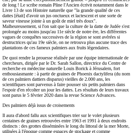
de long ! Le scribe romain Pline l'Ancien écrivit notamment dans le
Livre 13 de son Histoire naturelle que "la grande qualité de ces
dattes [était] d'avoir un jus onctueux et lactescent et une sorte de
saveur vineuse jointe à un goût de miel très doux".
Malheureusement, si l'on sait que la culture de la datte de Judée s'est
prolongée au moins jusqu'au 11e siècle de notre ère, les différentes
vagues de conquêtes successives de la région se sont avérées si
destructrices qu'au 19e siècle, on ne retrouva plus aucune trace des
plantations de ces fameux palmiers aux fruits légendaires.
De quoi rendre la prouesse réalisée par une équipe internationale de
chercheurs, dirigée par le Dr. Sarah Sallon, directrice du Centre de
recherche en médecine naturelle Louis Borick à Jérusalem, fort
enthousiasmante : à partir de graines de Phoenix dactylifera (du nom
de ces palmiers dattiers disparus) vieilles de 2.000 ans, les
scientifiques sont parvenus à faire pousser six petits palmiers dans
l'espoir d'en récolter un jour les dattes. Les résultats de leurs travaux
sont parus le 5 février 2020 dans la revue Science Advances.
Des palmiers déjà issus de croisements
Il aura d'abord fallu aux scientifiques trier sur le volet plusieurs
centaines de graines retrouvées entre 1963 et 1991 à deux endroits
distincts : des grottes disséminées le long du littoral de la mer Morte,
utilisées à l'époque comme espaces de stockage et comme