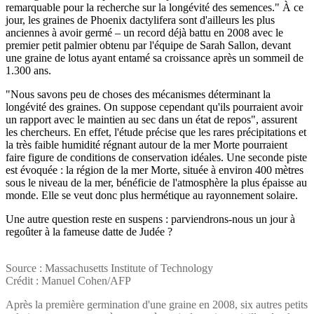
remarquable pour la recherche sur la longévité des semences." À ce
jour, les graines de Phoenix dactylifera sont d'ailleurs les plus
anciennes à avoir germé – un record déjà battu en 2008 avec le
premier petit palmier obtenu par l'équipe de Sarah Sallon, devant
une graine de lotus ayant entamé sa croissance après un sommeil de
1.300 ans.
"Nous savons peu de choses des mécanismes déterminant la
longévité des graines. On suppose cependant qu'ils pourraient avoir
un rapport avec le maintien au sec dans un état de repos", assurent
les chercheurs. En effet, l'étude précise que les rares précipitations et
la très faible humidité régnant autour de la mer Morte pourraient
faire figure de conditions de conservation idéales. Une seconde piste
est évoquée : la région de la mer Morte, située à environ 400 mètres
sous le niveau de la mer, bénéficie de l'atmosphère la plus épaisse au
monde. Elle se veut donc plus hermétique au rayonnement solaire.
Une autre question reste en suspens : parviendrons-nous un jour à
regoûter à la fameuse datte de Judée ?
Source : Massachusetts Institute of Technology
Crédit : Manuel Cohen/AFP
Après la première germination d'une graine en 2008, six autres petits