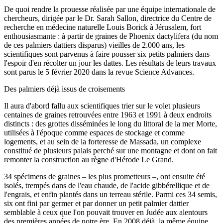
De quoi rendre la prouesse réalisée par une équipe internationale de
chercheurs, dirigée par le Dr. Sarah Sallon, directrice du Centre de
recherche en médecine naturelle Louis Borick à Jérusalem, fort
enthousiasmante : à partir de graines de Phoenix dactylifera (du nom
de ces palmiers dattiers disparus) vieilles de 2.000 ans, les
scientifiques sont parvenus à faire pousser six petits palmiers dans
l'espoir d'en récolter un jour les dattes. Les résultats de leurs travaux
sont parus le 5 février 2020 dans la revue Science Advances.
Des palmiers déjà issus de croisements
Il aura d'abord fallu aux scientifiques trier sur le volet plusieurs
centaines de graines retrouvées entre 1963 et 1991 à deux endroits
distincts : des grottes disséminées le long du littoral de la mer Morte,
utilisées à l'époque comme espaces de stockage et comme
logements, et au sein de la forteresse de Massada, un complexe
constitué de plusieurs palais perché sur une montagne et dont on fait
remonter la construction au règne d'Hérode Le Grand.
34 spécimens de graines – les plus prometteurs –, ont ensuite été
isolés, trempés dans de l'eau chaude, de l'acide gibbérellique et de
l'engrais, et enfin plantés dans un terreau stérile. Parmi ces 34 semis,
six ont fini par germer et par donner un petit palmier dattier
semblable à ceux que l'on pouvait trouver en Judée aux alentours
des premières années de notre ère. En 2008 déjà, la même équipe