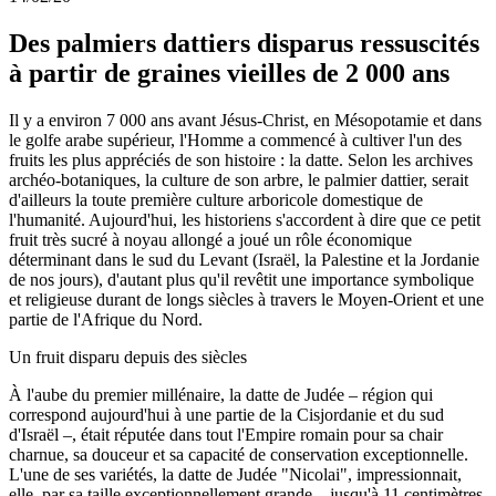
Des palmiers dattiers disparus ressuscités
à partir de graines vieilles de 2 000 ans
Il y a environ 7 000 ans avant Jésus-Christ, en Mésopotamie et dans
le golfe arabe supérieur, l'Homme a commencé à cultiver l'un des
fruits les plus appréciés de son histoire : la datte. Selon les archives
archéo-botaniques, la culture de son arbre, le palmier dattier, serait
d'ailleurs la toute première culture arboricole domestique de
l'humanité. Aujourd'hui, les historiens s'accordent à dire que ce petit
fruit très sucré à noyau allongé a joué un rôle économique
déterminant dans le sud du Levant (Israël, la Palestine et la Jordanie
de nos jours), d'autant plus qu'il revêtit une importance symbolique
et religieuse durant de longs siècles à travers le Moyen-Orient et une
partie de l'Afrique du Nord.
Un fruit disparu depuis des siècles
À l'aube du premier millénaire, la datte de Judée – région qui
correspond aujourd'hui à une partie de la Cisjordanie et du sud
d'Israël –, était réputée dans tout l'Empire romain pour sa chair
charnue, sa douceur et sa capacité de conservation exceptionnelle.
L'une de ses variétés, la datte de Judée "Nicolai", impressionnait,
elle, par sa taille exceptionnellement grande – jusqu'à 11 centimètres