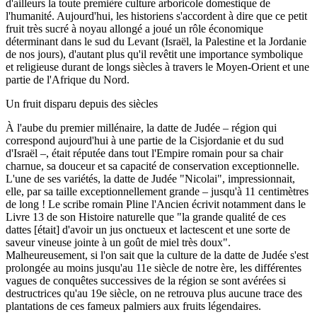
d'ailleurs la toute première culture arboricole domestique de
l'humanité. Aujourd'hui, les historiens s'accordent à dire que ce petit
fruit très sucré à noyau allongé a joué un rôle économique
déterminant dans le sud du Levant (Israël, la Palestine et la Jordanie
de nos jours), d'autant plus qu'il revêtit une importance symbolique
et religieuse durant de longs siècles à travers le Moyen-Orient et une
partie de l'Afrique du Nord.
Un fruit disparu depuis des siècles
À l'aube du premier millénaire, la datte de Judée – région qui
correspond aujourd'hui à une partie de la Cisjordanie et du sud
d'Israël –, était réputée dans tout l'Empire romain pour sa chair
charnue, sa douceur et sa capacité de conservation exceptionnelle.
L'une de ses variétés, la datte de Judée "Nicolai", impressionnait,
elle, par sa taille exceptionnellement grande – jusqu'à 11 centimètres
de long ! Le scribe romain Pline l'Ancien écrivit notamment dans le
Livre 13 de son Histoire naturelle que "la grande qualité de ces
dattes [était] d'avoir un jus onctueux et lactescent et une sorte de
saveur vineuse jointe à un goût de miel très doux".
Malheureusement, si l'on sait que la culture de la datte de Judée s'est
prolongée au moins jusqu'au 11e siècle de notre ère, les différentes
vagues de conquêtes successives de la région se sont avérées si
destructrices qu'au 19e siècle, on ne retrouva plus aucune trace des
plantations de ces fameux palmiers aux fruits légendaires.