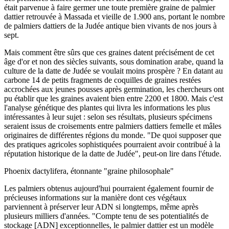
était parvenue à faire germer une toute première graine de palmier
dattier retrouvée à Massada et vieille de 1.900 ans, portant le nombre
de palmiers dattiers de la Judée antique bien vivants de nos jours à
sept.
Mais comment être sûrs que ces graines datent précisément de cet
âge d'or et non des siècles suivants, sous domination arabe, quand la
culture de la datte de Judée se voulait moins prospère ? En datant au
carbone 14 de petits fragments de coquilles de graines restées
accrochées aux jeunes pousses après germination, les chercheurs ont
pu établir que les graines avaient bien entre 2200 et 1800. Mais c'est
l'analyse génétique des plantes qui livra les informations les plus
intéressantes à leur sujet : selon ses résultats, plusieurs spécimens
seraient issus de croisements entre palmiers dattiers femelle et mâles
originaires de différentes régions du monde. "De quoi supposer que
des pratiques agricoles sophistiquées pourraient avoir contribué à la
réputation historique de la datte de Judée", peut-on lire dans l'étude.
Phoenix dactylifera, étonnante "graine philosophale"
Les palmiers obtenus aujourd'hui pourraient également fournir de
précieuses informations sur la manière dont ces végétaux
parviennent à préserver leur ADN si longtemps, même après
plusieurs milliers d'années. "Compte tenu de ses potentialités de
stockage [ADN] exceptionnelles, le palmier dattier est un modèle