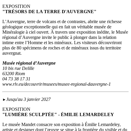
EXPOSITION
"TRÉSORS DE LA TERRE D'AUVERGNE"
L’Auvergne, terre de volcans et de contrastes, abrite une richesse
géologique exceptionnelle qui en fait un véritable musée de
Minéralogie à ciel ouvert. À travers une exposition inédite, le Musée
régional d’Auvergne invite le public à plonger dans la relation
intime entre l’Homme et les minéraux. Les visiteurs découvriront
plus de 80 spécimens de roches et de minéraux issus du territoire
auvergnat.
Musée régional d’Auvergne
10 bis rue Delille
63200 Riom
04 73 38 17 31
www.rlv.eu/decouvrir/musees/musee-regional-dauvergne-1
Jusqu'au 3 janvier 2027
►
EXPOSITION
"LUMIÈRE SCULPTÉE" - ÉMILIE LEMARDELEY
Le musée Mandet consacre son exposition à Émilie Lemardeley,
artiste et designer dont l’œuvre se situe à la frontière du visible et du