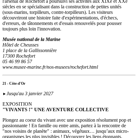
l'arsenal de Rochefort a poursuivi ses activités aux XIXe et XXe
siècles en se spécialisant dans la construction de petites unités
(sous‑marins, torpilleurs, contre-torpilleurs). Les visiteurs
découvriront une histoire faite d'expérimentations, d'échecs,
d'erreurs, de tâtonnements et d'essais renouvelés pour pousser
toujours plus loin l'innovation.
Musée national de la Marine
Hôtel de Cheusses
1 place de la Gallissonnière
17300 Rochefort
05 46 99 86 57
www.musee-marine.fr/nos-musees/rochefort.html
21 - Côte-d'Or
Jusqu'au 3 janvier 2027
►
EXPOSITION
"VIVANTS !" UNE AVENTURE COLLECTIVE
Plongez au coeur du vivant avec une exposition résolument pop et
passionnante ! En famille ou entre amis, partez à la rencontre de
"nos voisins de planète" : animaux, végétaux… jusqu’aux micro-
organismes les plus invisibles ! Découvrez les liens étonnants,