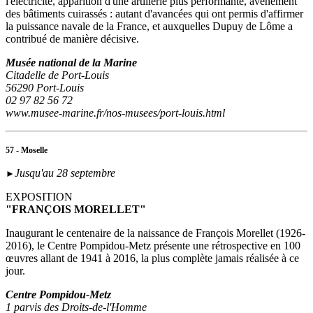
l'électricité, apparition d'une artillerie plus performante, avènement
des bâtiments cuirassés : autant d'avancées qui ont permis d'affirmer
la puissance navale de la France, et auxquelles Dupuy de Lôme a
contribué de manière décisive.
Musée national de la Marine
Citadelle de Port-Louis
56290 Port-Louis
02 97 82 56 72
www.musee-marine.fr/nos-musees/port-louis.html
57 - Moselle
Jusqu'au 28 septembre
►
EXPOSITION
"FRANÇOIS MORELLET"
Inaugurant le centenaire de la naissance de François Morellet (1926-
2016), le Centre Pompidou-Metz présente une rétrospective en 100
œuvres allant de 1941 à 2016, la plus complète jamais réalisée à ce
jour.
Centre Pompidou-Metz
1 parvis des Droits-de-l'Homme