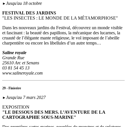
Jusqu'au 18 octobre
►
FESTIVAL DES JARDINS
"LES INSECTES : LE MONDE DE LA MÉTAMORPHOSE"
Dans les nouveaux jardins du Festival, découvrez un monde visible
et fascinant : la beauté des papillons, la mécanique des lucarnes, la
cruauté de l’élégante mante religieuse, le vol imposant de l’abeille
charpentière ou encore les libellules d’un autre temps…
Saline royale
Grande Rue
25610 Arc et Senans
03 81 54 45 13
www.salineroyale.com
29 - Finistère
Jusqu'au 7 mars 2027
►
EXPOSITION
"LE DESSOUS DES MERS. L’AVENTURE DE LA
CARTOGRAPHIE SOUS-MARINE"
Des premières cartes marines, peuplées de monstres et de créatures