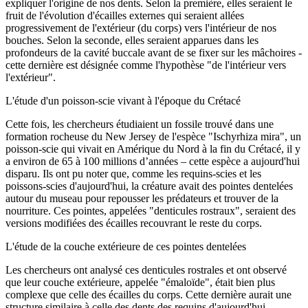
expliquer l'origine de nos dents. Selon la première, elles seraient le
fruit de l'évolution d'écailles externes qui seraient allées
progressivement de l'extérieur (du corps) vers l'intérieur de nos
bouches. Selon la seconde, elles seraient apparues dans les
profondeurs de la cavité buccale avant de se fixer sur les mâchoires -
cette dernière est désignée comme l'hypothèse "de l'intérieur vers
l'extérieur".
L'étude d'un poisson-scie vivant à l'époque du Crétacé
Cette fois, les chercheurs étudiaient un fossile trouvé dans une
formation rocheuse du New Jersey de l'espèce "Ischyrhiza mira", un
poisson-scie qui vivait en Amérique du Nord à la fin du Crétacé, il y
a environ de 65 à 100 millions d’années – cette espèce a aujourd'hui
disparu. Ils ont pu noter que, comme les requins-scies et les
poissons-scies d'aujourd'hui, la créature avait des pointes dentelées
autour du museau pour repousser les prédateurs et trouver de la
nourriture. Ces pointes, appelées "denticules rostraux", seraient des
versions modifiées des écailles recouvrant le reste du corps.
L'étude de la couche extérieure de ces pointes dentelées
Les chercheurs ont analysé ces denticules rostrales et ont observé
que leur couche extérieure, appelée "émaloïde", était bien plus
complexe que celle des écailles du corps. Cette dernière aurait une
structure similaire à celle des dents des requins d'aujourd'hui.