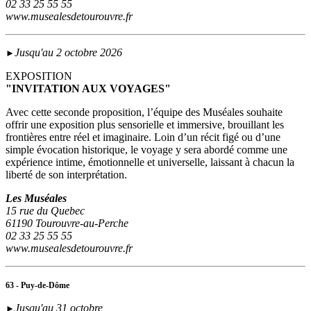
02 33 25 55 55
www.musealesdetourouvre.fr
Jusqu'au 2 octobre 2026
►
EXPOSITION
"INVITATION AUX VOYAGES"
Avec cette seconde proposition, l’équipe des Muséales souhaite
offrir une exposition plus sensorielle et immersive, brouillant les
frontières entre réel et imaginaire. Loin d’un récit figé ou d’une
simple évocation historique, le voyage y sera abordé comme une
expérience intime, émotionnelle et universelle, laissant à chacun la
liberté de son interprétation.
Les Muséales
15 rue du Quebec
61190 Tourouvre-au-Perche
02 33 25 55 55
www.musealesdetourouvre.fr
63 - Puy-de-Dôme
Jusqu'au 31 octobre
►