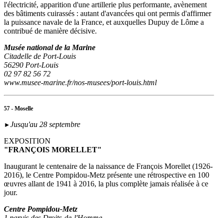
l'électricité, apparition d'une artillerie plus performante, avènement
des bâtiments cuirassés : autant d'avancées qui ont permis d'affirmer
la puissance navale de la France, et auxquelles Dupuy de Lôme a
contribué de manière décisive.
Musée national de la Marine
Citadelle de Port-Louis
56290 Port-Louis
02 97 82 56 72
www.musee-marine.fr/nos-musees/port-louis.html
57 - Moselle
Jusqu'au 28 septembre
►
EXPOSITION
"FRANÇOIS MORELLET"
Inaugurant le centenaire de la naissance de François Morellet (1926-
2016), le Centre Pompidou-Metz présente une rétrospective en 100
œuvres allant de 1941 à 2016, la plus complète jamais réalisée à ce
jour.
Centre Pompidou-Metz
1 parvis des Droits-de-l'Homme