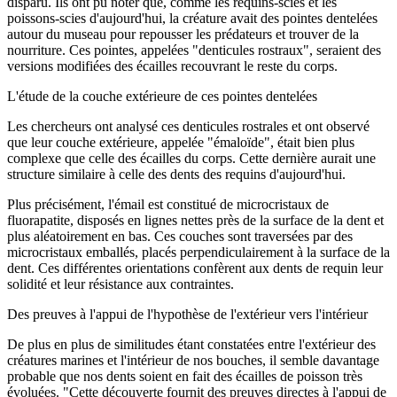
disparu. Ils ont pu noter que, comme les requins-scies et les
poissons-scies d'aujourd'hui, la créature avait des pointes dentelées
autour du museau pour repousser les prédateurs et trouver de la
nourriture. Ces pointes, appelées "denticules rostraux", seraient des
versions modifiées des écailles recouvrant le reste du corps.
L'étude de la couche extérieure de ces pointes dentelées
Les chercheurs ont analysé ces denticules rostrales et ont observé
que leur couche extérieure, appelée "émaloïde", était bien plus
complexe que celle des écailles du corps. Cette dernière aurait une
structure similaire à celle des dents des requins d'aujourd'hui.
Plus précisément, l'émail est constitué de microcristaux de
fluorapatite, disposés en lignes nettes près de la surface de la dent et
plus aléatoirement en bas. Ces couches sont traversées par des
microcristaux emballés, placés perpendiculairement à la surface de la
dent. Ces différentes orientations confèrent aux dents de requin leur
solidité et leur résistance aux contraintes.
Des preuves à l'appui de l'hypothèse de l'extérieur vers l'intérieur
De plus en plus de similitudes étant constatées entre l'extérieur des
créatures marines et l'intérieur de nos bouches, il semble davantage
probable que nos dents soient en fait des écailles de poisson très
évoluées. "Cette découverte fournit des preuves directes à l'appui de