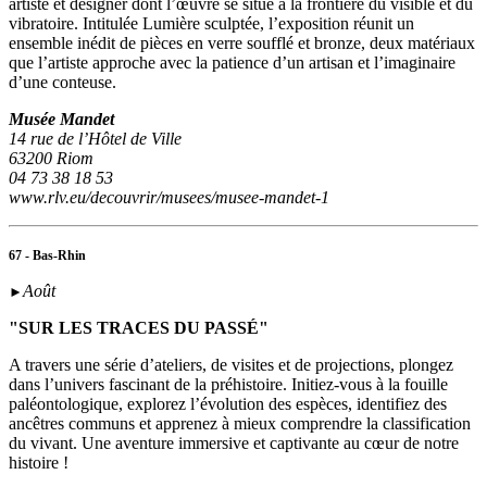
artiste et designer dont l’œuvre se situe à la frontière du visible et du
vibratoire. Intitulée Lumière sculptée, l’exposition réunit un
ensemble inédit de pièces en verre soufflé et bronze, deux matériaux
que l’artiste approche avec la patience d’un artisan et l’imaginaire
d’une conteuse.
Musée Mandet
14 rue de l’Hôtel de Ville
63200 Riom
04 73 38 18 53
www.rlv.eu/decouvrir/musees/musee-mandet-1
67 - Bas-Rhin
Août
►
"SUR LES TRACES DU PASSÉ"
A travers une série d’ateliers, de visites et de projections, plongez
dans l’univers fascinant de la préhistoire. Initiez-vous à la fouille
paléontologique, explorez l’évolution des espèces, identifiez des
ancêtres communs et apprenez à mieux comprendre la classification
du vivant. Une aventure immersive et captivante au cœur de notre
histoire !