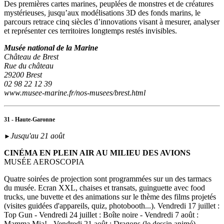
Des premières cartes marines, peuplées de monstres et de créatures
mystérieuses, jusqu’aux modélisations 3D des fonds marins, le
parcours retrace cinq siècles d’innovations visant à mesurer, analyser
et représenter ces territoires longtemps restés invisibles.
Musée national de la Marine
Château de Brest
Rue du château
29200 Brest
02 98 22 12 39
www.musee-marine.fr/nos-musees/brest.html
31 - Haute-Garonne
Jusqu'au 21 août
►
CINÉMA EN PLEIN AIR AU MILIEU DES AVIONS
MUSÉE AEROSCOPIA
Quatre soirées de projection sont programmées sur un des tarmacs
du musée. Ecran XXL, chaises et transats, guinguette avec food
trucks, une buvette et des animations sur le thème des films projetés
(visites guidées d'appareils, quiz, photobooth...). Vendredi 17 juillet :
Top Gun - Vendredi 24 juillet : Boîte noire - Vendredi 7 août :
Mamma Mia! - Vendredi 21 août : Dragons (le dessin animé).