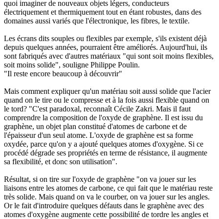
quoi imaginer de nouveaux objets légers, conducteurs
électriquement et thermiquement tout en étant robustes, dans des
domaines aussi variés que l'électronique, les fibres, le textile.
Les écrans dits souples ou flexibles par exemple, s'ils existent déjà
depuis quelques années, pourraient être améliorés. Aujourd'hui, ils
sont fabriqués avec d'autres matériaux "qui sont soit moins flexibles,
soit moins solide", souligne Philippe Poulin.
"Il reste encore beaucoup à découvrir"
Mais comment expliquer qu'un matériau soit aussi solide que l'acier
quand on le tire ou le compresse et à la fois aussi flexible quand on
le tord? "C'est paradoxal, reconnaît Cécile Zakri. Mais il faut
comprendre la composition de l'oxyde de graphène. Il est issu du
graphène, un objet plan constitué d'atomes de carbone et de
l'épaisseur d'un seul atome. L'oxyde de graphène est sa forme
oxydée, parce qu'on y a ajouté quelques atomes d'oxygène. Si ce
procédé dégrade ses propriétés en terme de résistance, il augmente
sa flexibilité, et donc son utilisation".
Résultat, si on tire sur l'oxyde de graphène "on va jouer sur les
liaisons entre les atomes de carbone, ce qui fait que le matériau reste
très solide. Mais quand on va le courber, on va jouer sur les angles.
Or le fait d'introduire quelques défauts dans le graphène avec des
atomes d'oxygène augmente cette possibilité de tordre les angles et