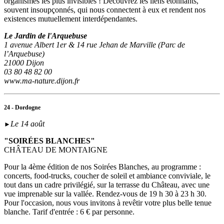
organismes les plus invisibles ! Découvrez les liens étonnants,
souvent insoupçonnés, qui nous connectent à eux et rendent nos
existences mutuellement interdépendantes.
Le Jardin de l'Arquebuse
1 avenue Albert 1er & 14 rue Jehan de Marville (Parc de
l’Arquebuse)
21000 Dijon
03 80 48 82 00
www.ma-nature.dijon.fr
24 - Dordogne
Le 14 août
►
"SOIRÉES BLANCHES"
CHÂTEAU DE MONTAIGNE
Pour la 4ème édition de nos Soirées Blanches, au programme :
concerts, food-trucks, coucher de soleil et ambiance conviviale, le
tout dans un cadre privilégié, sur la terrasse du Château, avec une
vue imprenable sur la vallée. Rendez-vous de 19 h 30 à 23 h 30.
Pour l'occasion, nous vous invitons à revêtir votre plus belle tenue
blanche. Tarif d'entrée : 6 € par personne.