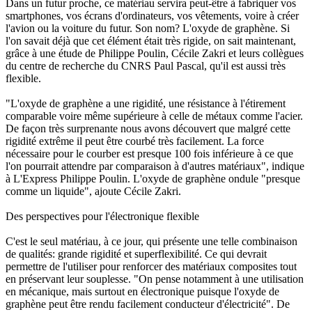
Dans un futur proche, ce matériau servira peut-être à fabriquer vos
smartphones, vos écrans d'ordinateurs, vos vêtements, voire à créer
l'avion ou la voiture du futur. Son nom? L'oxyde de graphène. Si
l'on savait déjà que cet élément était très rigide, on sait maintenant,
grâce à une étude de Philippe Poulin, Cécile Zakri et leurs collègues
du centre de recherche du CNRS Paul Pascal, qu'il est aussi très
flexible.
"L'oxyde de graphène a une rigidité, une résistance à l'étirement
comparable voire même supérieure à celle de métaux comme l'acier.
De façon très surprenante nous avons découvert que malgré cette
rigidité extrême il peut être courbé très facilement. La force
nécessaire pour le courber est presque 100 fois inférieure à ce que
l'on pourrait attendre par comparaison à d'autres matériaux", indique
à L'Express Philippe Poulin. L'oxyde de graphène ondule "presque
comme un liquide", ajoute Cécile Zakri.
Des perspectives pour l'électronique flexible
C'est le seul matériau, à ce jour, qui présente une telle combinaison
de qualités: grande rigidité et superflexibilité. Ce qui devrait
permettre de l'utiliser pour renforcer des matériaux composites tout
en préservant leur souplesse. "On pense notamment à une utilisation
en mécanique, mais surtout en électronique puisque l'oxyde de
graphène peut être rendu facilement conducteur d'électricité". De