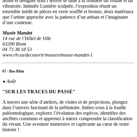
artiste et designer dont l’œuvre se situe à la frontière du visible et du
vibratoire. Intitulée Lumière sculptée, l’exposition réunit un
ensemble inédit de pièces en verre soufflé et bronze, deux matériaux
que l’artiste approche avec la patience d’un artisan et l’imaginaire
d’une conteuse.
Musée Mandet
14 rue de l’Hôtel de Ville
63200 Riom
04 73 38 18 53
www.rlv.eu/decouvrir/musees/musee-mandet-1
67 - Bas-Rhin
Août
►
"SUR LES TRACES DU PASSÉ"
A travers une série d’ateliers, de visites et de projections, plongez
dans l’univers fascinant de la préhistoire. Initiez-vous à la fouille
paléontologique, explorez l’évolution des espèces, identifiez des
ancêtres communs et apprenez à mieux comprendre la classification
du vivant. Une aventure immersive et captivante au cœur de notre
histoire !