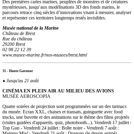
Des premières cartes marines, peuplées de monstres et de créatures
mystérieuses, jusqu’aux modélisations 3D des fonds marins, le
parcours retrace cinq siècles d’innovations visant à mesurer, analyser
et représenter ces territoires longtemps restés invisibles.
Musée national de la Marine
Château de Brest
Rue du château
29200 Brest
02 98 22 12 39
www.musee-marine.fr/nos-musees/brest.html
31 - Haute-Garonne
Jusqu'au 21 août
►
CINÉMA EN PLEIN AIR AU MILIEU DES AVIONS
MUSÉE AEROSCOPIA
Quatre soirées de projection sont programmées sur un des tarmacs
du musée. Ecran XXL, chaises et transats, guinguette avec food
trucks, une buvette et des animations sur le thème des films projetés
(visites guidées d'appareils, quiz, photobooth...). Vendredi 17 juillet :
Top Gun - Vendredi 24 juillet : Boîte noire - Vendredi 7 août :
Mamma Mia! - Vendredi 21 août : Dragons (le dessin animé).