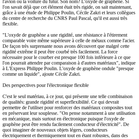
l'avion ou la voiture du futur. Son nom? L'oxyde de graphène. Si
l'on savait déjà que cet élément était très rigide, on sait maintenant,
grâce à une étude de Philippe Poulin, Cécile Zakri et leurs collègues
du centre de recherche du CNRS Paul Pascal, qu'il est aussi très
flexible.
"L'oxyde de graphène a une rigidité, une résistance à l'étirement
comparable voire même supérieure à celle de métaux comme l'acier.
De façon très surprenante nous avons découvert que malgré cette
rigidité extrême il peut être courbé très facilement. La force
nécessaire pour le courber est presque 100 fois inférieure à ce que
l'on pourrait attendre par comparaison à d'autres matériaux", indique
à L'Express Philippe Poulin. L'oxyde de graphène ondule "presque
comme un liquide", ajoute Cécile Zakri.
Des perspectives pour l'électronique flexible
C'est le seul matériau, à ce jour, qui présente une telle combinaison
de qualités: grande rigidité et superflexibilité. Ce qui devrait
permettre de l'utiliser pour renforcer des matériaux composites tout
en préservant leur souplesse. "On pense notamment à une utilisation
en mécanique, mais surtout en électronique puisque l'oxyde de
graphène peut être rendu facilement conducteur d'électricité". De
quoi imaginer de nouveaux objets légers, conducteurs
électriquement et thermiquement tout en étant robustes, dans des