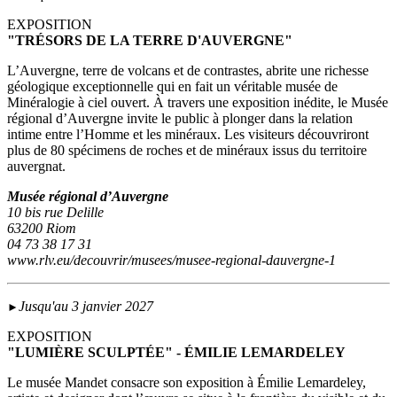
EXPOSITION
"TRÉSORS DE LA TERRE D'AUVERGNE"
L’Auvergne, terre de volcans et de contrastes, abrite une richesse
géologique exceptionnelle qui en fait un véritable musée de
Minéralogie à ciel ouvert. À travers une exposition inédite, le Musée
régional d’Auvergne invite le public à plonger dans la relation
intime entre l’Homme et les minéraux. Les visiteurs découvriront
plus de 80 spécimens de roches et de minéraux issus du territoire
auvergnat.
Musée régional d’Auvergne
10 bis rue Delille
63200 Riom
04 73 38 17 31
www.rlv.eu/decouvrir/musees/musee-regional-dauvergne-1
Jusqu'au 3 janvier 2027
►
EXPOSITION
"LUMIÈRE SCULPTÉE" - ÉMILIE LEMARDELEY
Le musée Mandet consacre son exposition à Émilie Lemardeley,