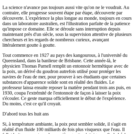
La science n'avance pas toujours aussi vite qu'on ne le voudrait. Au
contraire, elle progresse souvent étape par étape, découverte par
découverte. L'expérience la plus longue au monde, toujours en cours
dans un laboratoire australien, est l'illustration parfaite de la patience
qu'impose ce domaine. Elle se déroule sans interruption depuis
maintenant près d'un siècle, sous la supervision attentive de plusieurs
chercheurs et les regards de nombreux curieux, avançant
littéralement goutte à goutte.
Tout commence en 1927 au pays des kangourous, à l'université du
Queensland, dans la banlieue de Brisbane. Cette année-là, le
physicien Thomas Parnell remplit un entonnoir hermétique avec de
la poix, un dérivé du goudron autrefois utilisé pour protéger les
navires de l'eau de mer, pour prouver à ses étudiants que certaines
substances d'apparence solide sont en réalité des fluides. Le
professeur laissa ensuite reposer la matière pendant trois ans puis, en
1930, coupa l'extrémité de l'entonnoir de façon à laisser la poix
s'écouler. Ce geste marqua officiellement le début de l'expérience.
Du moins, c'est ce qu'il croyait.
D'abord tous les huit ans
Si, à température ambiante, la poix peut sembler solide, il s'agit en
réalité d'un fluide 100 milliards de fois plus visqueux que l'eau. Il