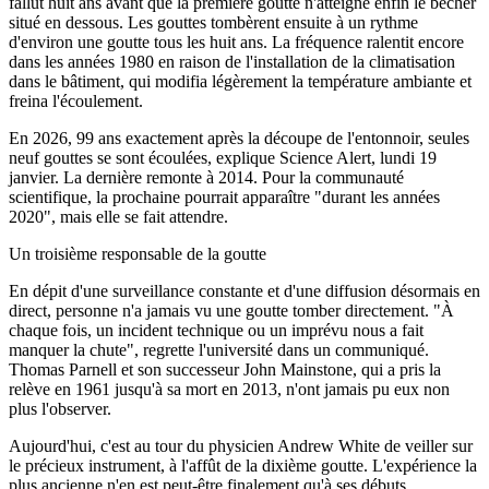
fallut huit ans avant que la première goutte n'atteigne enfin le bécher
situé en dessous. Les gouttes tombèrent ensuite à un rythme
d'environ une goutte tous les huit ans. La fréquence ralentit encore
dans les années 1980 en raison de l'installation de la climatisation
dans le bâtiment, qui modifia légèrement la température ambiante et
freina l'écoulement.
En 2026, 99 ans exactement après la découpe de l'entonnoir, seules
neuf gouttes se sont écoulées, explique Science Alert, lundi 19
janvier. La dernière remonte à 2014. Pour la communauté
scientifique, la prochaine pourrait apparaître "durant les années
2020", mais elle se fait attendre.
Un troisième responsable de la goutte
En dépit d'une surveillance constante et d'une diffusion désormais en
direct, personne n'a jamais vu une goutte tomber directement. "À
chaque fois, un incident technique ou un imprévu nous a fait
manquer la chute", regrette l'université dans un communiqué.
Thomas Parnell et son successeur John Mainstone, qui a pris la
relève en 1961 jusqu'à sa mort en 2013, n'ont jamais pu eux non
plus l'observer.
Aujourd'hui, c'est au tour du physicien Andrew White de veiller sur
le précieux instrument, à l'affût de la dixième goutte. L'expérience la
plus ancienne n'en est peut-être finalement qu'à ses débuts.