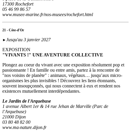
17300 Rochefort
05 46 99 86 57
www.musee-marine.fr/nos-musees/rochefort.html
21 - Côte-d'Or
Jusqu'au 3 janvier 2027
►
EXPOSITION
"VIVANTS !" UNE AVENTURE COLLECTIVE
Plongez au coeur du vivant avec une exposition résolument pop et
passionnante ! En famille ou entre amis, partez à la rencontre de
"nos voisins de planète" : animaux, végétaux… jusqu’aux micro-
organismes les plus invisibles ! Découvrez les liens étonnants,
souvent insoupçonnés, qui nous connectent à eux et rendent nos
existences mutuellement interdépendantes.
Le Jardin de l'Arquebuse
1 avenue Albert 1er & 14 rue Jehan de Marville (Parc de
l’Arquebuse)
21000 Dijon
03 80 48 82 00
www.ma-nature.dijon.fr