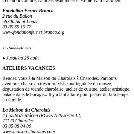
Tenant of Culture, Andreas Waldmeier et Annie Wan Lai-kuen.
Fondation Fernet-Branca
2 rue du Ballon
68300 Saint-Louis
03 89 69 10 77
www.fondationfernet-branca.org
71 - Saône-et-Loire
Jusqu'au 26 août
►
ATELIERS VACANCES
Rendez-vous à la Maison du Charolais à Charolles. Parcours
aventure, chasse au trésor ou visite audioguidée du musée,
dégustation de viande charolaise, atelier de cuisine, atelier artistique,
balade dans le bocage... Il y a tant à faire pour passer du bon temps
en famille.
La Maison du Charolais
43 route de Mâcon (RCEA N79 sortie 12)
71120 Charolles
03 85 88 04 00
www.maison-charolais.com