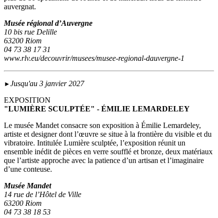
auvergnat.
Musée régional d’Auvergne
10 bis rue Delille
63200 Riom
04 73 38 17 31
www.rlv.eu/decouvrir/musees/musee-regional-dauvergne-1
Jusqu'au 3 janvier 2027
►
EXPOSITION
"LUMIÈRE SCULPTÉE" - ÉMILIE LEMARDELEY
Le musée Mandet consacre son exposition à Émilie Lemardeley,
artiste et designer dont l’œuvre se situe à la frontière du visible et du
vibratoire. Intitulée Lumière sculptée, l’exposition réunit un
ensemble inédit de pièces en verre soufflé et bronze, deux matériaux
que l’artiste approche avec la patience d’un artisan et l’imaginaire
d’une conteuse.
Musée Mandet
14 rue de l’Hôtel de Ville
63200 Riom
04 73 38 18 53