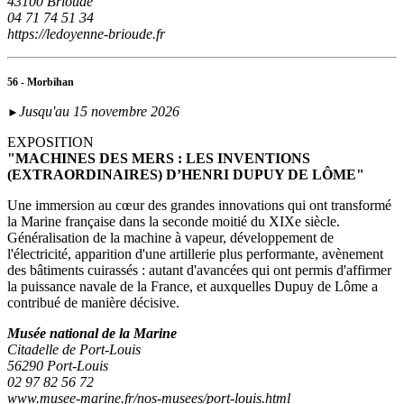
43100 Brioude
04 71 74 51 34
https://ledoyenne-brioude.fr
56 - Morbihan
Jusqu'au 15 novembre 2026
►
EXPOSITION
"MACHINES DES MERS : LES INVENTIONS
(EXTRAORDINAIRES) D’HENRI DUPUY DE LÔME"
Une immersion au cœur des grandes innovations qui ont transformé
la Marine française dans la seconde moitié du XIXe siècle.
Généralisation de la machine à vapeur, développement de
l'électricité, apparition d'une artillerie plus performante, avènement
des bâtiments cuirassés : autant d'avancées qui ont permis d'affirmer
la puissance navale de la France, et auxquelles Dupuy de Lôme a
contribué de manière décisive.
Musée national de la Marine
Citadelle de Port-Louis
56290 Port-Louis
02 97 82 56 72
www.musee-marine.fr/nos-musees/port-louis.html