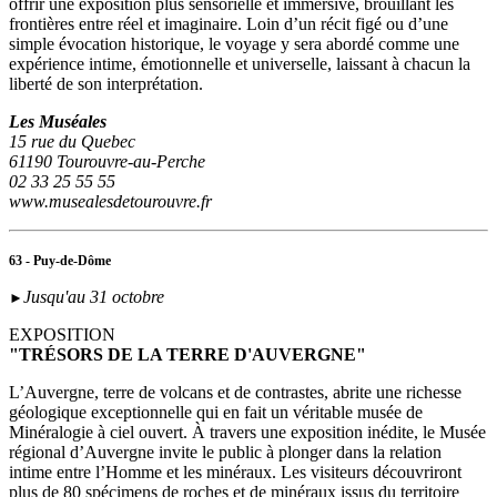
offrir une exposition plus sensorielle et immersive, brouillant les
frontières entre réel et imaginaire. Loin d’un récit figé ou d’une
simple évocation historique, le voyage y sera abordé comme une
expérience intime, émotionnelle et universelle, laissant à chacun la
liberté de son interprétation.
Les Muséales
15 rue du Quebec
61190 Tourouvre-au-Perche
02 33 25 55 55
www.musealesdetourouvre.fr
63 - Puy-de-Dôme
Jusqu'au 31 octobre
►
EXPOSITION
"TRÉSORS DE LA TERRE D'AUVERGNE"
L’Auvergne, terre de volcans et de contrastes, abrite une richesse
géologique exceptionnelle qui en fait un véritable musée de
Minéralogie à ciel ouvert. À travers une exposition inédite, le Musée
régional d’Auvergne invite le public à plonger dans la relation
intime entre l’Homme et les minéraux. Les visiteurs découvriront
plus de 80 spécimens de roches et de minéraux issus du territoire