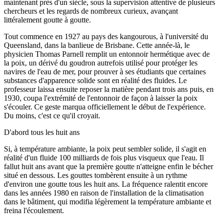
maintenant près d'un siècle, sous la supervision attentive de plusieurs
chercheurs et les regards de nombreux curieux, avançant
littéralement goutte à goutte.
Tout commence en 1927 au pays des kangourous, à l'université du
Queensland, dans la banlieue de Brisbane. Cette année-là, le
physicien Thomas Parnell remplit un entonnoir hermétique avec de
la poix, un dérivé du goudron autrefois utilisé pour protéger les
navires de l'eau de mer, pour prouver à ses étudiants que certaines
substances d'apparence solide sont en réalité des fluides. Le
professeur laissa ensuite reposer la matière pendant trois ans puis, en
1930, coupa l'extrémité de l'entonnoir de façon à laisser la poix
s'écouler. Ce geste marqua officiellement le début de l'expérience.
Du moins, c'est ce qu'il croyait.
D'abord tous les huit ans
Si, à température ambiante, la poix peut sembler solide, il s'agit en
réalité d'un fluide 100 milliards de fois plus visqueux que l'eau. Il
fallut huit ans avant que la première goutte n'atteigne enfin le bécher
situé en dessous. Les gouttes tombèrent ensuite à un rythme
d'environ une goutte tous les huit ans. La fréquence ralentit encore
dans les années 1980 en raison de l'installation de la climatisation
dans le bâtiment, qui modifia légèrement la température ambiante et
freina l'écoulement.