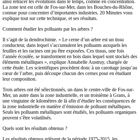
ainsi retracer les évolutions dans le temps, comme en concentration.
La zone test est celle de Fos-sur-Mer, dans les Bouches-du-Rhône,
connue pour concentrer d’importantes industries. 20 Minutes vous
explique tout sur cette technique, et ses résultats.
Comment étudier les polluants par les arbres ?
Il s’agit de la dendrochimie. « Le cerne d’un arbre est un tissu
conducteur, dans lequel s’accumulent les polluants auxquels les
feuilles et les racines ont pu être exposées. Ces tissus, une fois
l’année écoulée, se transforment en bois dans lequel sont stockés des
éléments métalliques », explique Annabelle Austruy, chargée de
cette étude. Les scientifiques procèdent donc à un carottage jusqu’au
cœur de l’arbre, puis découpe chacun des cernes pour en étudiant
leur composition.
Trois arbres ont été sélectionnés, un dans le centre-ville de Fos-sur-
Mer, un autre dans la zone industrielle, et un troisième à Grans, à
une vingtaine de kilomètres de là afin d’étudier les conséquences de
la zone industrielle en matière d’émission de polluant métalliques.
Seuls les polluants métalliques sont étudiés, les polluants organiques
peuvent s’être volatilisés.
Quels sont les résultats obtenus ?
Les résultats obtenus relèvent de la période 1975-2015, les