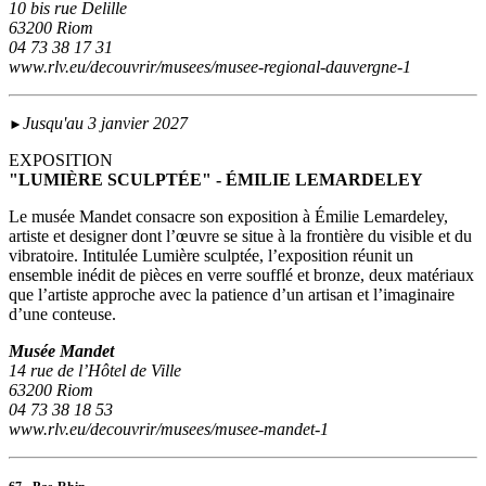
10 bis rue Delille
63200 Riom
04 73 38 17 31
www.rlv.eu/decouvrir/musees/musee-regional-dauvergne-1
Jusqu'au 3 janvier 2027
►
EXPOSITION
"LUMIÈRE SCULPTÉE" - ÉMILIE LEMARDELEY
Le musée Mandet consacre son exposition à Émilie Lemardeley,
artiste et designer dont l’œuvre se situe à la frontière du visible et du
vibratoire. Intitulée Lumière sculptée, l’exposition réunit un
ensemble inédit de pièces en verre soufflé et bronze, deux matériaux
que l’artiste approche avec la patience d’un artisan et l’imaginaire
d’une conteuse.
Musée Mandet
14 rue de l’Hôtel de Ville
63200 Riom
04 73 38 18 53
www.rlv.eu/decouvrir/musees/musee-mandet-1