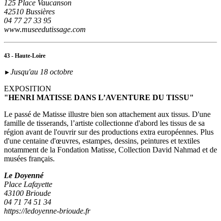
125 Place Vaucanson
42510 Bussières
04 77 27 33 95
www.museedutissage.com
43 - Haute-Loire
Jusqu'au 18 octobre
►
EXPOSITION
"HENRI MATISSE DANS L’AVENTURE DU TISSU"
Le passé de Matisse illustre bien son attachement aux tissus. D'une
famille de tisserands, l’artiste collectionne d'abord les tissus de sa
région avant de l'ouvrir sur des productions extra européennes. Plus
d'une centaine d'œuvres, estampes, dessins, peintures et textiles
notamment de la Fondation Matisse, Collection David Nahmad et de
musées français.
Le Doyenné
Place Lafayette
43100 Brioude
04 71 74 51 34
https://ledoyenne-brioude.fr