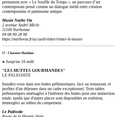
permanent avec « Le Souffle du Temps », un parcours d’art
contemporain pensé comme un dialogue inédit entre création
contemporaine et patrimoine antique.
Musée Narbo Via
2 avenue André Mècle
11100 Narbonne
04 68 90 28 90
https://narbovia.fr/accueil/visiter/visiter-le-musee
17 - Charente-Maritime
Jusqu'au 16 août
►
"LES HUTTES GOURMANDES"
LE PALEOSITE
Installez-vous dans nos huttes préhistoriques, face au restaurant, et
profitez d'un déjeuner dans un cadre exceptionnel. Trois tables
préhistoriques aménagées à l'intérieur des huttes pour une immersion
totale, tandis que d'autres places sont disponibles en extérieur,
immergées au milieu du campement.
Le Paléosite
Route de la Montée Verte