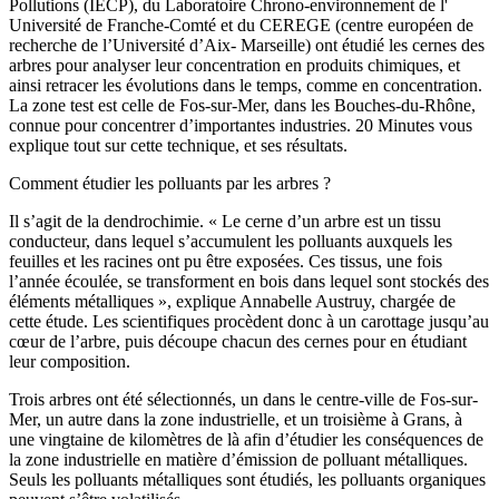
Pollutions (IECP), du Laboratoire Chrono-environnement de l'
Université​ de Franche-Comté et du CEREGE (centre européen de
recherche de l’Université d’Aix- Marseille) ont étudié les cernes des
arbres pour analyser leur concentration en produits chimiques, et
ainsi retracer les évolutions dans le temps, comme en concentration.
La zone test est celle de Fos-sur-Mer, dans les Bouches-du-Rhône,
connue pour concentrer d’importantes industries. 20 Minutes vous
explique tout sur cette technique, et ses résultats.
Comment étudier les polluants par les arbres ?
Il s’agit de la dendrochimie. « Le cerne d’un arbre est un tissu
conducteur, dans lequel s’accumulent les polluants auxquels les
feuilles et les racines ont pu être exposées. Ces tissus, une fois
l’année écoulée, se transforment en bois dans lequel sont stockés des
éléments métalliques », explique Annabelle Austruy, chargée de
cette étude. Les scientifiques procèdent donc à un carottage jusqu’au
cœur de l’arbre, puis découpe chacun des cernes pour en étudiant
leur composition.
Trois arbres ont été sélectionnés, un dans le centre-ville de Fos-sur-
Mer, un autre dans la zone industrielle, et un troisième à Grans, à
une vingtaine de kilomètres de là afin d’étudier les conséquences de
la zone industrielle en matière d’émission de polluant métalliques.
Seuls les polluants métalliques sont étudiés, les polluants organiques