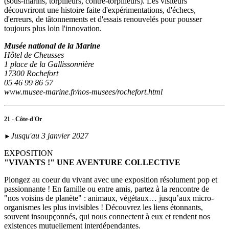
(sous‑marins, torpilleurs, contre-torpilleurs). Les visiteurs
découvriront une histoire faite d'expérimentations, d'échecs,
d'erreurs, de tâtonnements et d'essais renouvelés pour pousser
toujours plus loin l'innovation.
Musée national de la Marine
Hôtel de Cheusses
1 place de la Gallissonnière
17300 Rochefort
05 46 99 86 57
www.musee-marine.fr/nos-musees/rochefort.html
21 - Côte-d'Or
Jusqu'au 3 janvier 2027
►
EXPOSITION
"VIVANTS !" UNE AVENTURE COLLECTIVE
Plongez au coeur du vivant avec une exposition résolument pop et
passionnante ! En famille ou entre amis, partez à la rencontre de
"nos voisins de planète" : animaux, végétaux… jusqu’aux micro-
organismes les plus invisibles ! Découvrez les liens étonnants,
souvent insoupçonnés, qui nous connectent à eux et rendent nos
existences mutuellement interdépendantes.