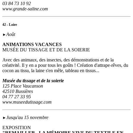
03 84 73 10 92
www.grande-saline.com
42 - Loire
Août
►
ANIMATIONS VACANCES
MUSÉE DU TISSAGE ET DE LA SOIERIE
Avec des animaux, des insectes, des démonstrations et de la
créativité. Il y en a pour tous les goûts ! Création d'attrape-rêves, du
cocon au tissu, la laine s'en mêle, tableau en tissus...
Musée du tissage et de la soierie
125 Place Vaucanson
42510 Bussières
04 77 27 33 95
www.museedutissage.com
Jusqu'au 15 novembre
►
EXPOSITION
"REMAILLER - LA MÉMOIRE VIVE DU TEXTILE EN