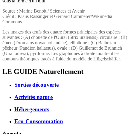
sous la forme d'un œuf."
Source : Marine Benoit / Sciences et Avenir
Crédit : Klaus Rassinger et Gerhard Cammerer/Wikimedia
Commons
Les images des œufs des quatre formes principales des espèces
suivantes : (A) chouette de l'Oural (Strix uralensis), circulaire ; (B)
émeu (Dromaius novaehollandiae), elliptique ; (C) Balbuzard
pêcheur (Pandion haliaetus), ovale ; (D) Guillemot de Brünnich
(Uria lomvia), pyriforme. Les graphiques à droite montrent les
contours théoriques tracés à l'aide du modèle de Hügelschäffer.
LE GUIDE
Naturellement
Sorties découverte
Activités nature
Hébergements
Eco-Consommation
Agenda . . .