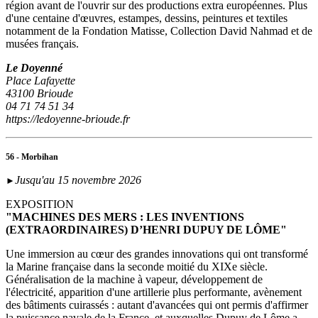
région avant de l'ouvrir sur des productions extra européennes. Plus
d'une centaine d'œuvres, estampes, dessins, peintures et textiles
notamment de la Fondation Matisse, Collection David Nahmad et de
musées français.
Le Doyenné
Place Lafayette
43100 Brioude
04 71 74 51 34
https://ledoyenne-brioude.fr
56 - Morbihan
Jusqu'au 15 novembre 2026
►
EXPOSITION
"MACHINES DES MERS : LES INVENTIONS
(EXTRAORDINAIRES) D’HENRI DUPUY DE LÔME"
Une immersion au cœur des grandes innovations qui ont transformé
la Marine française dans la seconde moitié du XIXe siècle.
Généralisation de la machine à vapeur, développement de
l'électricité, apparition d'une artillerie plus performante, avènement
des bâtiments cuirassés : autant d'avancées qui ont permis d'affirmer
la puissance navale de la France, et auxquelles Dupuy de Lôme a