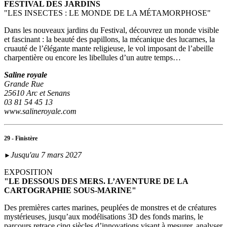
FESTIVAL DES JARDINS
"LES INSECTES : LE MONDE DE LA MÉTAMORPHOSE"
Dans les nouveaux jardins du Festival, découvrez un monde visible
et fascinant : la beauté des papillons, la mécanique des lucarnes, la
cruauté de l’élégante mante religieuse, le vol imposant de l’abeille
charpentière ou encore les libellules d’un autre temps…
Saline royale
Grande Rue
25610 Arc et Senans
03 81 54 45 13
www.salineroyale.com
29 - Finistère
Jusqu'au 7 mars 2027
►
EXPOSITION
"LE DESSOUS DES MERS. L’AVENTURE DE LA
CARTOGRAPHIE SOUS-MARINE"
Des premières cartes marines, peuplées de monstres et de créatures
mystérieuses, jusqu’aux modélisations 3D des fonds marins, le
parcours retrace cinq siècles d’innovations visant à mesurer, analyser