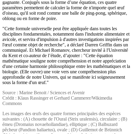
gagnante. Conjugés sous la forme d’une équation, ces quatre
paramètres permettent de calculer la forme de n'importe quel œuf
d'oiseau, qu'il soit rond comme une balle de ping-pong, sphérique,
oblong ou en forme de poire.
"Cette formule universelle peut être appliquée dans toutes les
disciplines fondamentales, notamment dans l'industrie alimentaire et
avicole, et servira d'impulsion à d'autres investigations inspirées par
l'œuf comme objet de recherche", a déclaré Darren Griffin dans un
communiqué. Et Michael Romanov, chercheur invité à l'Université
du Kent et co-auteur de l’étude, d’ajouter : "Cette équation
mathématique souligne notre compréhension et notre appréciation
d'une certaine harmonie philosophique entre les mathématiques et la
biologie. (Elle ouvre) une voie vers une compréhension plus
approfondie de notre Univers, qui se manifeste ici soigneusement
sous la forme d'un œuf."
Source : Marine Benoit / Sciences et Avenir
Crédit : Klaus Rassinger et Gerhard Cammerer/Wikimedia
Commons
Les images des œufs des quatre formes principales des espèces
suivantes : (A) chouette de l'Oural (Strix uralensis), circulaire ; (B)
émeu (Dromaius novaehollandiae), elliptique ; (C) Balbuzard
pêcheur (Pandion haliaetus), ovale ; (D) Guillemot de Brünnich