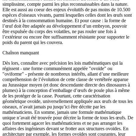
simplissime, compte parmi les plus reconnaissables dans la nature.
Elle est aussi au coeur des enjeux évolutifs de pas moins de 10.500
espèces d'oiseaux vivants, parmi lesquelles celles dont les œufs sont
destinés à la consommation humaine. Et pour cause : la forme de
l’œuf doit être adaptée au développement d’un embryon, pouvoir
être expulsée du corps des volatiles, ne pas rouler une fois à
l’extérieur ou encore être suffisamment résistante pour supporter le
poids du parent qui les couvera.
Chaînon manquant
Dès lors, connaître avec précision les lois mathématiques qui la
régissent - une forme communément appelée "ovoïde" ou
"oviforme" - présente de nombreux intérêts, allant d’une meilleure
compréhension de l’évolution de cette classe de vertébrée apparue
au Jurassique moyen (et donc descendante directe des dinosaures à
plumes) à la conception d’emballage d’œufs de poule plus à même
de les protéger de la casse. Pourtant, cette caractérisation
géométrique ovoïde, universellement appliquée aux œufs de tous les
oiseaux, n’avait jamais pu jusqu’ici être décrite par les
mathématiciens. En somme, jamais une formule mathématique
unique n’avait été trouvée pour décrire la forme de tous les œufs. De
quoi fortement agacer les mathématiciens et ne pas arranger les
affaires des ingénieurs devant se frotter aux structures ovoïdes. En
architecture par exemple, les formes ovoïdes sont courantes, leur