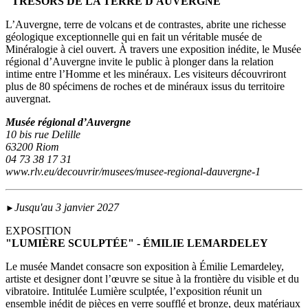
"TRÉSORS DE LA TERRE D'AUVERGNE"
L’Auvergne, terre de volcans et de contrastes, abrite une richesse
géologique exceptionnelle qui en fait un véritable musée de
Minéralogie à ciel ouvert. À travers une exposition inédite, le Musée
régional d’Auvergne invite le public à plonger dans la relation
intime entre l’Homme et les minéraux. Les visiteurs découvriront
plus de 80 spécimens de roches et de minéraux issus du territoire
auvergnat.
Musée régional d’Auvergne
10 bis rue Delille
63200 Riom
04 73 38 17 31
www.rlv.eu/decouvrir/musees/musee-regional-dauvergne-1
Jusqu'au 3 janvier 2027
►
EXPOSITION
"LUMIÈRE SCULPTÉE" - ÉMILIE LEMARDELEY
Le musée Mandet consacre son exposition à Émilie Lemardeley,
artiste et designer dont l’œuvre se situe à la frontière du visible et du
vibratoire. Intitulée Lumière sculptée, l’exposition réunit un
ensemble inédit de pièces en verre soufflé et bronze, deux matériaux