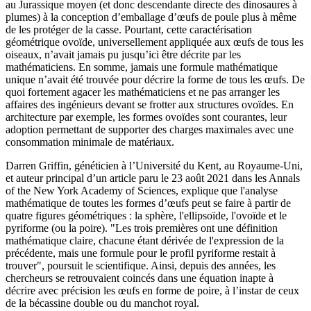
au Jurassique moyen (et donc descendante directe des dinosaures à
plumes) à la conception d’emballage d’œufs de poule plus à même
de les protéger de la casse. Pourtant, cette caractérisation
géométrique ovoïde, universellement appliquée aux œufs de tous les
oiseaux, n’avait jamais pu jusqu’ici être décrite par les
mathématiciens. En somme, jamais une formule mathématique
unique n’avait été trouvée pour décrire la forme de tous les œufs. De
quoi fortement agacer les mathématiciens et ne pas arranger les
affaires des ingénieurs devant se frotter aux structures ovoïdes. En
architecture par exemple, les formes ovoïdes sont courantes, leur
adoption permettant de supporter des charges maximales avec une
consommation minimale de matériaux.
Darren Griffin, généticien à l’Université du Kent, au Royaume-Uni,
et auteur principal d’un article paru le 23 août 2021 dans les Annals
of the New York Academy of Sciences, explique que l'analyse
mathématique de toutes les formes d’œufs peut se faire à partir de
quatre figures géométriques : la sphère, l'ellipsoïde, l'ovoïde et le
pyriforme (ou la poire). "Les trois premières ont une définition
mathématique claire, chacune étant dérivée de l'expression de la
précédente, mais une formule pour le profil pyriforme restait à
trouver", poursuit le scientifique. Ainsi, depuis des années, les
chercheurs se retrouvaient coincés dans une équation inapte à
décrire avec précision les œufs en forme de poire, à l’instar de ceux
de la bécassine double ou du manchot royal.