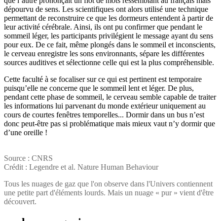
que l’autre prononçait un flot de mots ressemblant au français mais
dépourvu de sens. Les scientifiques ont alors utilisé une technique
permettant de reconstruire ce que les dormeurs entendent à partir de
leur activité cérébrale. Ainsi, ils ont pu confirmer que pendant le
sommeil léger, les participants privilégient le message ayant du sens
pour eux. De ce fait, même plongés dans le sommeil et inconscients,
le cerveau enregistre les sons environnants, sépare les différentes
sources auditives et sélectionne celle qui est la plus compréhensible.
Cette faculté à se focaliser sur ce qui est pertinent est temporaire
puisqu’elle ne concerne que le sommeil lent et léger. De plus,
pendant cette phase de sommeil, le cerveau semble capable de traiter
les informations lui parvenant du monde extérieur uniquement au
cours de courtes fenêtres temporelles... Dormir dans un bus n’est
donc peut-être pas si problématique mais mieux vaut n’y dormir que
d’une oreille !
Source : CNRS
Crédit : Legendre et al. Nature Human Behaviour
Tous les nuages de gaz que l'on observe dans l'Univers contiennent
une petite part d'éléments lourds. Mais un nuage « pur » vient d'être
découvert.