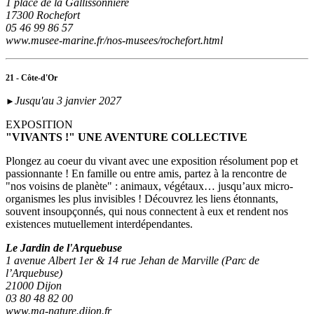
1 place de la Gallissonnière
17300 Rochefort
05 46 99 86 57
www.musee-marine.fr/nos-musees/rochefort.html
21 - Côte-d'Or
Jusqu'au 3 janvier 2027
►
EXPOSITION
"VIVANTS !" UNE AVENTURE COLLECTIVE
Plongez au coeur du vivant avec une exposition résolument pop et
passionnante ! En famille ou entre amis, partez à la rencontre de
"nos voisins de planète" : animaux, végétaux… jusqu’aux micro-
organismes les plus invisibles ! Découvrez les liens étonnants,
souvent insoupçonnés, qui nous connectent à eux et rendent nos
existences mutuellement interdépendantes.
Le Jardin de l'Arquebuse
1 avenue Albert 1er & 14 rue Jehan de Marville (Parc de
l’Arquebuse)
21000 Dijon
03 80 48 82 00
www.ma-nature.dijon.fr