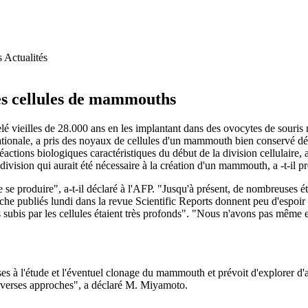
Actualités
des cellules de mammouths
é vieilles de 28.000 ans en les implantant dans des ovocytes de souris 
tionale, a pris des noyaux de cellules d'un mammouth bien conservé déco
 réactions biologiques caractéristiques du début de la division cellulair
ivision qui aurait été nécessaire à la création d'un mammouth, a -t-il pr
 se produire", a-t-il déclaré à l'AFP. "Jusqu'à présent, de nombreuses ét
cherche publiés lundi dans la revue Scientific Reports donnent peu d'espoir
 subis par les cellules étaient très profonds". "Nous n'avons pas même 
usses à l'étude et l'éventuel clonage du mammouth et prévoit d'explorer d
iverses approches", a déclaré M. Miyamoto.