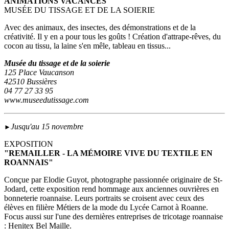
ANIMATIONS VACANCES
MUSÉE DU TISSAGE ET DE LA SOIERIE
Avec des animaux, des insectes, des démonstrations et de la
créativité. Il y en a pour tous les goûts ! Création d'attrape-rêves, du
cocon au tissu, la laine s'en mêle, tableau en tissus...
Musée du tissage et de la soierie
125 Place Vaucanson
42510 Bussières
04 77 27 33 95
www.museedutissage.com
Jusqu'au 15 novembre
►
EXPOSITION
"REMAILLER - LA MÉMOIRE VIVE DU TEXTILE EN
ROANNAIS"
Conçue par Elodie Guyot, photographe passionnée originaire de St-
Jodard, cette exposition rend hommage aux anciennes ouvrières en
bonneterie roannaise. Leurs portraits se croisent avec ceux des
élèves en filière Métiers de la mode du Lycée Carnot à Roanne.
Focus aussi sur l'une des dernières entreprises de tricotage roannaise
: Henitex Bel Maille.