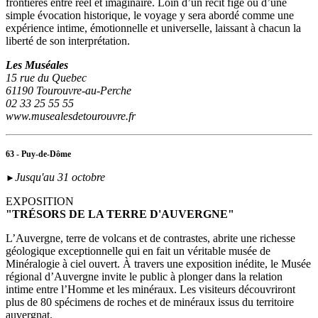
frontières entre réel et imaginaire. Loin d’un récit figé ou d’une
simple évocation historique, le voyage y sera abordé comme une
expérience intime, émotionnelle et universelle, laissant à chacun la
liberté de son interprétation.
Les Muséales
15 rue du Quebec
61190 Tourouvre-au-Perche
02 33 25 55 55
www.musealesdetourouvre.fr
63 - Puy-de-Dôme
Jusqu'au 31 octobre
►
EXPOSITION
"TRÉSORS DE LA TERRE D'AUVERGNE"
L’Auvergne, terre de volcans et de contrastes, abrite une richesse
géologique exceptionnelle qui en fait un véritable musée de
Minéralogie à ciel ouvert. À travers une exposition inédite, le Musée
régional d’Auvergne invite le public à plonger dans la relation
intime entre l’Homme et les minéraux. Les visiteurs découvriront
plus de 80 spécimens de roches et de minéraux issus du territoire
auvergnat.