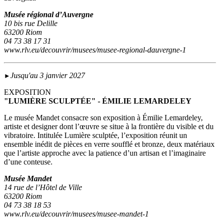
Musée régional d’Auvergne
10 bis rue Delille
63200 Riom
04 73 38 17 31
www.rlv.eu/decouvrir/musees/musee-regional-dauvergne-1
Jusqu'au 3 janvier 2027
►
EXPOSITION
"LUMIÈRE SCULPTÉE" - ÉMILIE LEMARDELEY
Le musée Mandet consacre son exposition à Émilie Lemardeley,
artiste et designer dont l’œuvre se situe à la frontière du visible et du
vibratoire. Intitulée Lumière sculptée, l’exposition réunit un
ensemble inédit de pièces en verre soufflé et bronze, deux matériaux
que l’artiste approche avec la patience d’un artisan et l’imaginaire
d’une conteuse.
Musée Mandet
14 rue de l’Hôtel de Ville
63200 Riom
04 73 38 18 53
www.rlv.eu/decouvrir/musees/musee-mandet-1