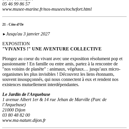
05 46 99 86 57
www.musee-marine.fr/nos-musees/rochefort.html
21 - Côte-d'Or
Jusqu'au 3 janvier 2027
►
EXPOSITION
"VIVANTS !" UNE AVENTURE COLLECTIVE
Plongez au coeur du vivant avec une exposition résolument pop et
passionnante ! En famille ou entre amis, partez à la rencontre de
"nos voisins de planète" : animaux, végétaux… jusqu’aux micro-
organismes les plus invisibles ! Découvrez les liens étonnants,
souvent insoupçonnés, qui nous connectent à eux et rendent nos
existences mutuellement interdépendantes.
Le Jardin de l'Arquebuse
1 avenue Albert 1er & 14 rue Jehan de Marville (Parc de
l’Arquebuse)
21000 Dijon
03 80 48 82 00
www.ma-nature.dijon.fr