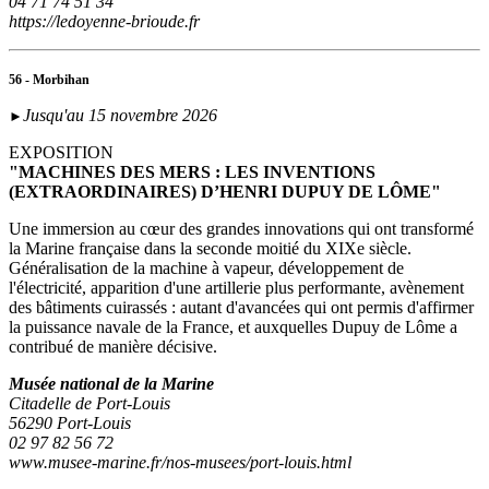
04 71 74 51 34
https://ledoyenne-brioude.fr
56 - Morbihan
Jusqu'au 15 novembre 2026
►
EXPOSITION
"MACHINES DES MERS : LES INVENTIONS
(EXTRAORDINAIRES) D’HENRI DUPUY DE LÔME"
Une immersion au cœur des grandes innovations qui ont transformé
la Marine française dans la seconde moitié du XIXe siècle.
Généralisation de la machine à vapeur, développement de
l'électricité, apparition d'une artillerie plus performante, avènement
des bâtiments cuirassés : autant d'avancées qui ont permis d'affirmer
la puissance navale de la France, et auxquelles Dupuy de Lôme a
contribué de manière décisive.
Musée national de la Marine
Citadelle de Port-Louis
56290 Port-Louis
02 97 82 56 72
www.musee-marine.fr/nos-musees/port-louis.html