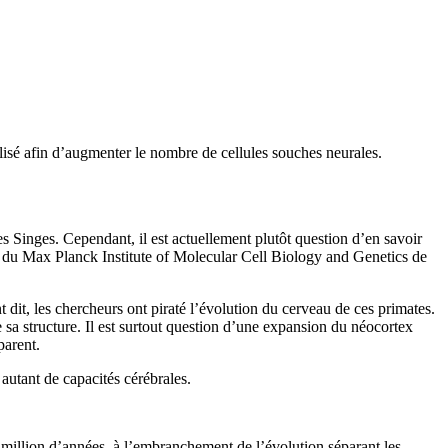
lisé afin d’augmenter le nombre de cellules souches neurales.
es Singes. Cependant, il est actuellement plutôt question d’en savoir
s du Max Planck Institute of Molecular Cell Biology and Genetics de
 dit, les chercheurs ont piraté l’évolution du cerveau de ces primates.
sa structure. Il est surtout question d’une expansion du néocortex
parent.
autant de capacités cérébrales.
illion d’années, à l’embranchement de l’évolution séparant les