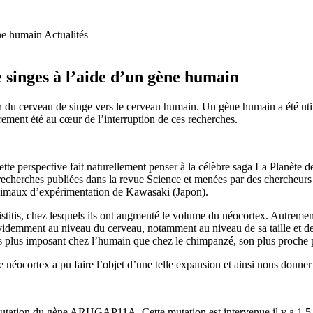
Actualités
 singes à l’aide d’un gène humain
n du cerveau de singe vers le cerveau humain. Un gène humain a été uti
rement été au cœur de l’interruption de ces recherches.
tte perspective fait naturellement penser à la célèbre saga La Planète d
recherches publiées dans la revue Science et menées par des chercheur
 animaux d’expérimentation de Kawasaki (Japon).
stitis, chez lesquels ils ont augmenté le volume du néocortex. Autrement
videmment au niveau du cerveau, notamment au niveau de sa taille et de 
fois plus imposant chez l’humain que chez le chimpanzé, son plus proche 
 néocortex a pu faire l’objet d’une telle expansion et ainsi nous donner 
utation du gène ARHGAP11A. Cette mutation est intervenue il y a 1,5 m