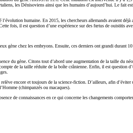
liens, les Dénisoviens ainsi que les humains d’aujourd’hui. Le fait es
 l’évolution humaine. En 2015, les chercheurs allemands avaient déjà a
e fois, il est question d’une expérience sur des fœtus de ouistitis ave
meux gène chez les embryons. Ensuite, ces derniers ont grandi durant 101
ésence du gène. Citons tout d’abord une augmentation de la taille du néoc
mpte de la taille réduite de la boîte crânienne. Enfin, il est question
nges.
 relève encore et toujours de la science-fiction. D’ailleurs, afin d’évit
 de l’Homme (chimpanzés ou macaques).
L’absence de connaissances en ce qui concerne les changements comporte