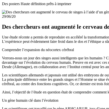
Des posters Haute définition prêts à imprimer
29/06/20
Des chercheurs ont augmenté le cerveau de
Une étude récente a permis de reproduire en accéléré la transformatio
L’expérience peut évidemment faire froid dans le dos et l’éthique a sû
Comprendre l’expansion du néocortex cérébral
Verrons-nous un jour des singes aussi intelligents que les humains ? Ce
davantage sur l’évolution du cerveau humain. Preuve en est avec ces 
Desde (Allemagne), en collaboration avec l’Institut central pour les
Les scientifiques allemands et japonais ont utilisé des embryons de oui
La principale différence entre les grands singes et l’Homme se situe é
cérébral, au centre des fonctions cognitives. Or, ce dernier est trois 
Ainsi, l’objectif de l’étude en question était de comprendre comment le
Un gène humain clé dans l’évolution
Les scientifiques ont travaillé sur le gène ARHGAP11B, issu d’une m