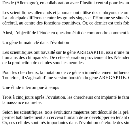
Desde (Allemagne), en collaboration avec l’Institut central pour les
Les scientifiques allemands et japonais ont utilisé des embryons de oui
La principale différence entre les grands singes et l’Homme se situe é
cérébral, au centre des fonctions cognitives. Or, ce dernier est trois 
Ainsi, l’objectif de l’étude en question était de comprendre comment le
Un gène humain clé dans l’évolution
Les scientifiques ont travaillé sur le gène ARHGAP11B, issu d’une m
humains des chimpanzés. De cette séparation proviennent les Néanderta
de la production de cellules souches neurales.
Pour les chercheurs, la mutation de ce gène a immédiatement influencé
Toutefois, il s’agissait d’une version boostée du gène ARHGAP11B. Cett
Une étude interrompue à temps
Trois à cinq jours après l’ovulation, les chercheurs ont implanté le fa
la naissance naturelle.
Selon les scientifiques, trois évolutions majeures ont découlé de la pr
permet habituellement au cerveau humain de se développer en tenant co
Or, ces cellules sont très importantes dans l’évolution cérébrale des si