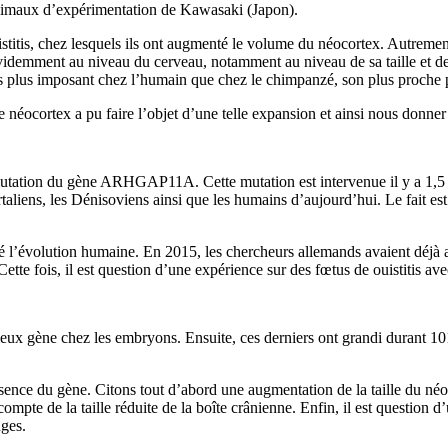
 animaux d’expérimentation de Kawasaki (Japon).
stitis, chez lesquels ils ont augmenté le volume du néocortex. Autrement
videmment au niveau du cerveau, notamment au niveau de sa taille et de 
fois plus imposant chez l’humain que chez le chimpanzé, son plus proche 
 néocortex a pu faire l’objet d’une telle expansion et ainsi nous donner 
utation du gène ARHGAP11A. Cette mutation est intervenue il y a 1,5 m
liens, les Dénisoviens ainsi que les humains d’aujourd’hui. Le fait es
 l’évolution humaine. En 2015, les chercheurs allemands avaient déjà a
e fois, il est question d’une expérience sur des fœtus de ouistitis ave
meux gène chez les embryons. Ensuite, ces derniers ont grandi durant 101
ésence du gène. Citons tout d’abord une augmentation de la taille du néoc
mpte de la taille réduite de la boîte crânienne. Enfin, il est question
nges.