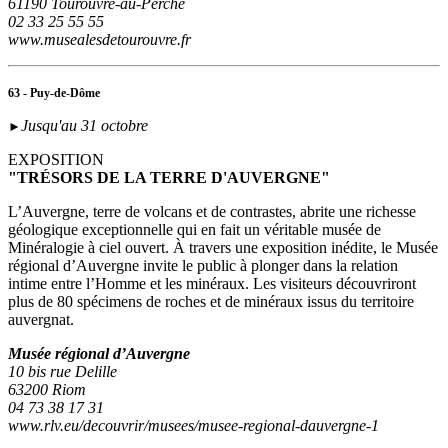
61190 Tourouvre-au-Perche
02 33 25 55 55
www.musealesdetourouvre.fr
63 - Puy-de-Dôme
Jusqu'au 31 octobre
►
EXPOSITION
"TRÉSORS DE LA TERRE D'AUVERGNE"
L’Auvergne, terre de volcans et de contrastes, abrite une richesse
géologique exceptionnelle qui en fait un véritable musée de
Minéralogie à ciel ouvert. À travers une exposition inédite, le Musée
régional d’Auvergne invite le public à plonger dans la relation
intime entre l’Homme et les minéraux. Les visiteurs découvriront
plus de 80 spécimens de roches et de minéraux issus du territoire
auvergnat.
Musée régional d’Auvergne
10 bis rue Delille
63200 Riom
04 73 38 17 31
www.rlv.eu/decouvrir/musees/musee-regional-dauvergne-1