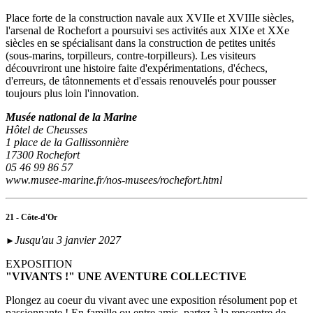
Place forte de la construction navale aux XVIIe et XVIIIe siècles,
l'arsenal de Rochefort a poursuivi ses activités aux XIXe et XXe
siècles en se spécialisant dans la construction de petites unités
(sous‑marins, torpilleurs, contre-torpilleurs). Les visiteurs
découvriront une histoire faite d'expérimentations, d'échecs,
d'erreurs, de tâtonnements et d'essais renouvelés pour pousser
toujours plus loin l'innovation.
Musée national de la Marine
Hôtel de Cheusses
1 place de la Gallissonnière
17300 Rochefort
05 46 99 86 57
www.musee-marine.fr/nos-musees/rochefort.html
21 - Côte-d'Or
Jusqu'au 3 janvier 2027
►
EXPOSITION
"VIVANTS !" UNE AVENTURE COLLECTIVE
Plongez au coeur du vivant avec une exposition résolument pop et
passionnante ! En famille ou entre amis, partez à la rencontre de