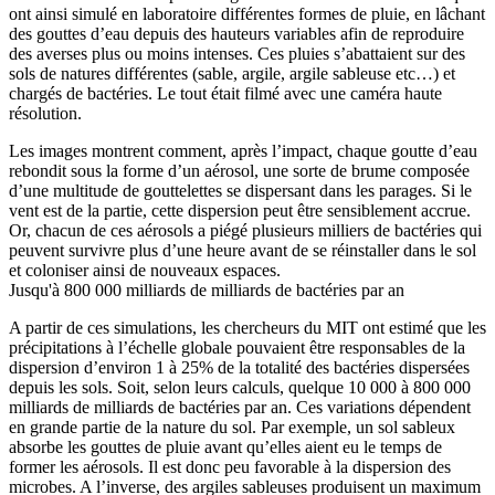
ont ainsi simulé en laboratoire différentes formes de pluie, en lâchant
des gouttes d’eau depuis des hauteurs variables afin de reproduire
des averses plus ou moins intenses. Ces pluies s’abattaient sur des
sols de natures différentes (sable, argile, argile sableuse etc…) et
chargés de bactéries. Le tout était filmé avec une caméra haute
résolution.
Les images montrent comment, après l’impact, chaque goutte d’eau
rebondit sous la forme d’un aérosol, une sorte de brume composée
d’une multitude de gouttelettes se dispersant dans les parages. Si le
vent est de la partie, cette dispersion peut être sensiblement accrue.
Or, chacun de ces aérosols a piégé plusieurs milliers de bactéries qui
peuvent survivre plus d’une heure avant de se réinstaller dans le sol
et coloniser ainsi de nouveaux espaces.
Jusqu'à 800 000 milliards de milliards de bactéries par an
A partir de ces simulations, les chercheurs du MIT ont estimé que les
précipitations à l’échelle globale pouvaient être responsables de la
dispersion d’environ 1 à 25% de la totalité des bactéries dispersées
depuis les sols. Soit, selon leurs calculs, quelque 10 000 à 800 000
milliards de milliards de bactéries par an. Ces variations dépendent
en grande partie de la nature du sol. Par exemple, un sol sableux
absorbe les gouttes de pluie avant qu’elles aient eu le temps de
former les aérosols. Il est donc peu favorable à la dispersion des
microbes. A l’inverse, des argiles sableuses produisent un maximum