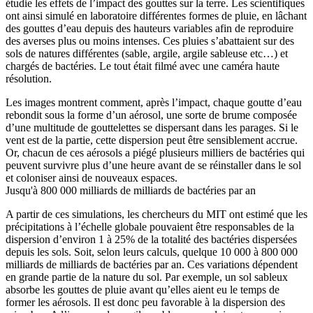
étudie les effets de l’impact des gouttes sur la terre. Les scientifiques
ont ainsi simulé en laboratoire différentes formes de pluie, en lâchant
des gouttes d’eau depuis des hauteurs variables afin de reproduire
des averses plus ou moins intenses. Ces pluies s’abattaient sur des
sols de natures différentes (sable, argile, argile sableuse etc…) et
chargés de bactéries. Le tout était filmé avec une caméra haute
résolution.
Les images montrent comment, après l’impact, chaque goutte d’eau
rebondit sous la forme d’un aérosol, une sorte de brume composée
d’une multitude de gouttelettes se dispersant dans les parages. Si le
vent est de la partie, cette dispersion peut être sensiblement accrue.
Or, chacun de ces aérosols a piégé plusieurs milliers de bactéries qui
peuvent survivre plus d’une heure avant de se réinstaller dans le sol
et coloniser ainsi de nouveaux espaces.
Jusqu'à 800 000 milliards de milliards de bactéries par an
A partir de ces simulations, les chercheurs du MIT ont estimé que les
précipitations à l’échelle globale pouvaient être responsables de la
dispersion d’environ 1 à 25% de la totalité des bactéries dispersées
depuis les sols. Soit, selon leurs calculs, quelque 10 000 à 800 000
milliards de milliards de bactéries par an. Ces variations dépendent
en grande partie de la nature du sol. Par exemple, un sol sableux
absorbe les gouttes de pluie avant qu’elles aient eu le temps de
former les aérosols. Il est donc peu favorable à la dispersion des