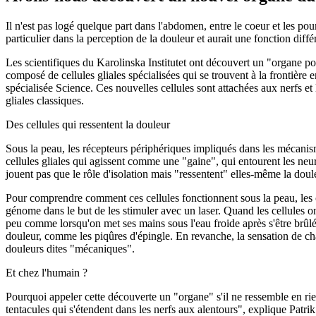
Il n'est pas logé quelque part dans l'abdomen, entre le coeur et les po
particulier dans la perception de la douleur et aurait une fonction dif
Les scientifiques du Karolinska Institutet ont découvert un "organe p
composé de cellules gliales spécialisées qui se trouvent à la frontière 
spécialisée Science. Ces nouvelles cellules sont attachées aux nerfs et 
gliales classiques.
Des cellules qui ressentent la douleur
Sous la peau, les récepteurs périphériques impliqués dans les mécanisme
cellules gliales qui agissent comme une "gaine", qui entourent les neur
jouent pas que le rôle d'isolation mais "ressentent" elles-même la doul
Pour comprendre comment ces cellules fonctionnent sous la peau, les che
génome dans le but de les stimuler avec un laser. Quand les cellules on
peu comme lorsqu'on met ses mains sous l'eau froide après s'être brûlé
douleur, comme les piqûres d'épingle. En revanche, la sensation de chau
douleurs dites "mécaniques".
Et chez l'humain ?
Pourquoi appeler cette découverte un "organe" s'il ne ressemble en r
tentacules qui s'étendent dans les nerfs aux alentours", explique Patrik