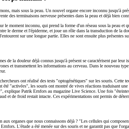
umons, mais sous la peau. Un nouvel organe encore inconnu jusqu'à présen
férente des terminaisons nerveuse présentes dans la peau et déjà bien co
our le moment inconnu, qui prend la forme d'un réseau sous la peau et 
entre le derme et l'épiderme, et joue un rôle dans la transduction de la 
l'entourent sur une longue partie. Elles ne sont ensuite plus présentes su
s de la douleur déjà connus jusqu'à présent se caractérisent par leur iso
ones et transmettent les informations au cerveau. Dans le nouveau type de
eur.
rcheurs ont réalisé des tests "optogénétiques" sur les souris. Cette tec
t été "activées", les souris ont montré de vives réactions traduisant une 
", explique Patrik Ernfors au magazine Live Science. Une fois "éteintes"
d et de froid restait intacte. Ces expérimentations ont permis de déterm
ien aux organes que nous connaissons déjà ? "Les cellules qui composen
 Ernfors. L'étude a été menée sur des souris et ne garantit pas que l'orga