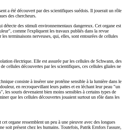
t a été découvert par des scientifiques suédois. Il jouerait un rôle
nnues des chercheurs.
qui détecte des stimuli environnementaux dangereux. Cet organe est
douleur", comme l'expliquent les travaux publiés dans la revue
r les terminaisons nerveuses, qui, elles, sont entourées de cellules
lation électrique. Elle est assurée par les cellules de Schwann, des
 cellules découvertes par les scientifiques, ces cellules gliales ne
hnique consiste à insérer une protéine sensible à la lumière dans le
douleur, en recroquevillant leurs pattes et en léchant leur peau "un
, les souris devenaient bien moins sensibles à certains types de
iner que les cellules découvertes jouaient surtout un rôle dans les
t cet organe ressemblent un peu à une pieuvre avec des longues
ne soit présent chez les humains. Toutefois, Patrik Ernfors l'assure,