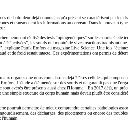
s de la douleur déjà connus jusqu'à présent se caractérisent par leur iso
ones et transmettent les informations au cerveau. Dans le nouveau type de
eur.
rcheurs ont réalisé des tests "optogénétiques" sur les souris. Cette tec
t été "activées", les souris ont montré de vives réactions traduisant une 
", explique Patrik Ernfors au magazine Live Science. Une fois "éteintes"
d et de froid restait intacte. Ces expérimentations ont permis de déterm
ien aux organes que nous connaissons déjà ? "Les cellules qui composen
 Ernfors. L'étude a été menée sur des souris et ne garantit pas que l'orga
 sont avérés être présents aussi chez l'Homme." En 2017 déjà, un précéd
e une simple structure du corps humain mais devait plutôt être considéré
uverte pourrait permettre de mieux comprendre certaines pathologies ass
ngourdissement, des décharges, des picotements ou encore des troubles 
z l'humain.