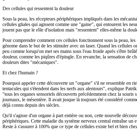
Des cellules qui ressentent la douleur
Sous la peau, les récepteurs périphériques impliqués dans les mécanisme
cellules gliales qui agissent comme une "gaine", qui entourent les neur
jouent pas que le rôle d'isolation mais "ressentent" elles-même la doul
Pour comprendre comment ces cellules fonctionnent sous la peau, les che
génome dans le but de les stimuler avec un laser. Quand les cellules on
peu comme lorsqu'on met ses mains sous l'eau froide après s'être brûlé
douleur, comme les piqûres d'épingle. En revanche, la sensation de chau
douleurs dites "mécaniques".
Et chez l'humain ?
Pourquoi appeler cette découverte un "organe" s'il ne ressemble en r
tentacules qui s'étendent dans les nerfs aux alentours", explique Patrik
"tous les organes sensoriels découverts précédemment chez la souris se
journaux, le mésentère. Il avait jusque là toujours été considéré comm
déjà connu depuis des siècles.
Qu'il s'agisse d'un organe à part entière ou non, cette nouvelle déco
périphériques. Cette maladie du système nerveux central entraîne un e
Reste à s'assurer à 100% que ce type de cellules existe bel et bien che