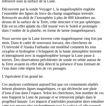
retrouver sous la surface de la Lune.
Découverte par la sonde Voyager 1, la magnétosphère englobe
l’ensemble des lignes de force du champ magnétique terrestre.
Retrouvée au-delà de l’ionosphère à plus de 800 kilomètres au-
dessus de la surface de la Terre, cette structure n’est pas sphérique.
Elle est en effet aplatie du côté tourné vers le Soleil et prolongée
dans l’ombre de la planète, en forme de larme (magnétoqueue).
Nous savons que la Lune traverse cette magnétoqueue cinq fois par
mois. Dans le cadre de nouveaux travaux, des chercheurs de
l’Université d’Alaska Fairbanks ont modélisé comment les ions
oxygène et hydrogène s’échappent de la haute atmosphère terrestre
et interagissent avec la magnétosphère lorsque la Lune passe à
travers. Des observations précédentes de sonde en orbite autour de
la Terre avaient en effet déjà détecté la présence d’ions formant de
l’eau dans cette région lors de ces passages.
L’équivalent d’un grand lac
Ces analyses confirment aujourd’hui que ces croisements répétés
brisent plusieurs lignes magnétiques, ce qui déclenche une pluie
d’ions d’eau dans l’espace. Selon les chercheurs, bon nombre de ces
ions frappent la Lune de passage et se retrouvent piégés dans le
pergélisol lunaire. Les impacts d’astéroïdes pourraient alors entraîner
cette eau encore plus profondément sous la surface où elle pourrait