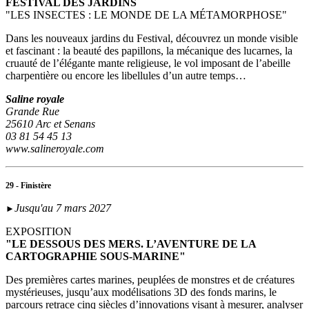
FESTIVAL DES JARDINS
"LES INSECTES : LE MONDE DE LA MÉTAMORPHOSE"
Dans les nouveaux jardins du Festival, découvrez un monde visible
et fascinant : la beauté des papillons, la mécanique des lucarnes, la
cruauté de l’élégante mante religieuse, le vol imposant de l’abeille
charpentière ou encore les libellules d’un autre temps…
Saline royale
Grande Rue
25610 Arc et Senans
03 81 54 45 13
www.salineroyale.com
29 - Finistère
Jusqu'au 7 mars 2027
►
EXPOSITION
"LE DESSOUS DES MERS. L’AVENTURE DE LA
CARTOGRAPHIE SOUS-MARINE"
Des premières cartes marines, peuplées de monstres et de créatures
mystérieuses, jusqu’aux modélisations 3D des fonds marins, le
parcours retrace cinq siècles d’innovations visant à mesurer, analyser