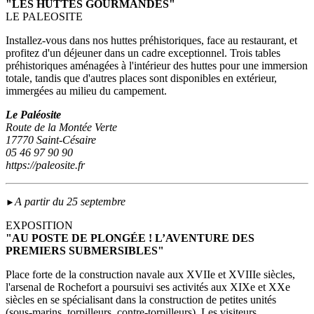
"LES HUTTES GOURMANDES"
LE PALEOSITE
Installez-vous dans nos huttes préhistoriques, face au restaurant, et
profitez d'un déjeuner dans un cadre exceptionnel. Trois tables
préhistoriques aménagées à l'intérieur des huttes pour une immersion
totale, tandis que d'autres places sont disponibles en extérieur,
immergées au milieu du campement.
Le Paléosite
Route de la Montée Verte
17770 Saint-Césaire
05 46 97 90 90
https://paleosite.fr
A partir du 25 septembre
►
EXPOSITION
"AU POSTE DE PLONGÉE ! L’AVENTURE DES
PREMIERS SUBMERSIBLES"
Place forte de la construction navale aux XVIIe et XVIIIe siècles,
l'arsenal de Rochefort a poursuivi ses activités aux XIXe et XXe
siècles en se spécialisant dans la construction de petites unités
(sous‑marins, torpilleurs, contre-torpilleurs). Les visiteurs