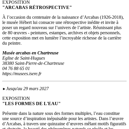
EXPOSITION
"ARCABAS RÉTROSPECTIVE"
À l’occasion du centenaire de la naissance d’Arcabas (1926-2018),
le musée Hébert lui consacre une rétrospective inédite et invite à
poser un regard nouveau sur l’univers de l’artiste. Réunissant plus
de 80 œuvres - peintures, estampes, archives et objets personnels,
cette exposition met en lumière l’incroyable richesse de la carrière
du peintre.
Musée arcabas en Chartreuse
Eglise de Saint-Hugues
38380 Saint-Pierre-de-Chartreuse
04 76 88 65 01
https://musees.isere.fr
Jusqu'au 29 mars 2027
►
EXPOSITION
"LES FORMES DE L'EAU"
Présente dans la nature sous des formes multiples, l’eau constitue
une source d’inspiration inépuisable pour les artistes. Dans l’œuvre
d’Arcabas, à travers une quinzaine d’œuvres mêlant motifs figuratifs
et abstraits, la beauté des phénomènes naturels se révèle et les