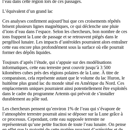
l’eau dans cette région lors de ces passages.
L’équivalent d’un grand lac
Ces analyses confirment aujourd’hui que ces croisements répétés
brisent plusieurs lignes magnétiques, ce qui déclenche une pluie
d’ions d’eau dans l’espace. Selon les chercheurs, bon nombre de ces
ions frappent la Lune de passage et se retrouvent piégés dans le
pergélisol lunaire. Les impacts d’astéroïdes pourraient alors entraîner
cette eau encore plus profondément sous la surface où elle pourrait
former des dépôts liquides.
Toujours d’après l’étude, qui s’appuie sur des modélisations
informatiques, cette eau terrestre peut couvrir jusqu’à 3 500
kilomètres cubes près des régions polaires de la Lune. À titre de
comparaison, cela représente autant que le volume du lac Huron, le
huitième plus grand lac du monde situé en Amérique du Nord. Ces
emplacements uniques pourraient ainsi potentiellement être exploités
dans le cadre du programme Artemis qui prévoit de s’installer
durablement au pôle sud.
Les chercheurs pensent qu’environ 1% de l’eau qui s’évapore de
l’atmosphère terrestre pourrait ainsi se déposer sur la Lune grâce à
ce processus. Cependant, cette eau supposée terrestre ne
représenterait qu’une petite fraction de toute l’eau lunaire. On pense
en effet que la majorité de cette matière provient d’astéroïdes et de