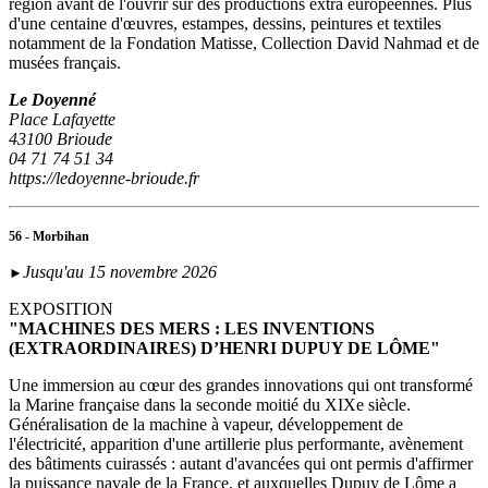
région avant de l'ouvrir sur des productions extra européennes. Plus
d'une centaine d'œuvres, estampes, dessins, peintures et textiles
notamment de la Fondation Matisse, Collection David Nahmad et de
musées français.
Le Doyenné
Place Lafayette
43100 Brioude
04 71 74 51 34
https://ledoyenne-brioude.fr
56 - Morbihan
Jusqu'au 15 novembre 2026
►
EXPOSITION
"MACHINES DES MERS : LES INVENTIONS
(EXTRAORDINAIRES) D’HENRI DUPUY DE LÔME"
Une immersion au cœur des grandes innovations qui ont transformé
la Marine française dans la seconde moitié du XIXe siècle.
Généralisation de la machine à vapeur, développement de
l'électricité, apparition d'une artillerie plus performante, avènement
des bâtiments cuirassés : autant d'avancées qui ont permis d'affirmer
la puissance navale de la France, et auxquelles Dupuy de Lôme a